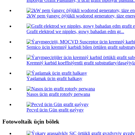
Bipolýar Grafit Plastinasy, h üçin grafit bipolýar plastina.
2kW pem ýangyç öýjükli wodorod generatory, täze energi
Grafit elektrod we nipples, gowy bahadan edm gr...
Semico üçin kremniý karbidi bilen örtülen grafit substraty 
Kremniý karbid koeffisiýentli grafit substratlary/daşaýjyla
Ýaglamak üçin grafit halkasy
Nasos üçin grafit rotorly perwana
Pecvd üçin Gün grafit gaýygy
Fotowoltaik üçin bölek