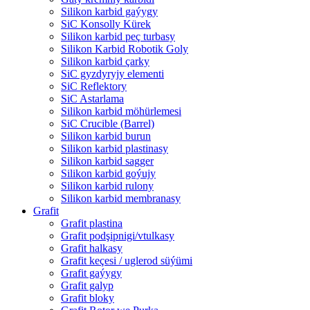
Silikon karbid gaýygy
SiC Konsolly Kürek
Silikon karbid peç turbasy
Silikon Karbid Robotik Goly
Silikon karbid çarky
SiC gyzdyryjy elementi
SiC Reflektory
SiC Astarlama
Silikon karbid möhürlemesi
SiC Crucible (Barrel)
Silikon karbid burun
Silikon karbid plastinasy
Silikon karbid sagger
Silikon karbid goýujy
Silikon karbid rulony
Silikon karbid membranasy
Grafit
Grafit plastina
Grafit podşipnigi/vtulkasy
Grafit halkasy
Grafit keçesi / uglerod süýümi
Grafit gaýygy
Grafit galyp
Grafit bloky