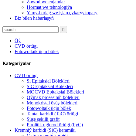
Zawod we enjamlar
Hormat we tehnologiýa
Ylmy-barlag we işläp çykaryş topary
Biz bilen habarlaşyň
Öý
CVD örtügi
Fotowoltaik üçin bölek
Kategoriýalar
CVD örtügi
Si Epitaksial Bölekleri
SiC Epitaksial Bölekleri
MOCVD Epitaksial Bölekleri
Oýmak prosesiniň bölekleri
Monokristal ösüş bölekleri
Fotowoltaik üçin bölek
Tantal karbidi (TaC) örtügi
Şüşe şekilli grafit
Pirolitik uglerod örtügi (PyC)
Kremniý karbidi (SiC) keramiki
Gaty kremniý karbidi