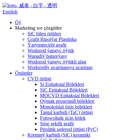
English
Öý
Marketing we çözgütler
SiC bilen örtülen
Grafit Bipolýar Plastinka
Ýarymgeçiriji grafit
Wodorod ýangyç öýjük
Wanadiý batareýasy
Wodorod ýangyç öýjükli ulag
Wodorodly uçarmansyz uçarman
Önümler
CVD örtügi
Si Epitaksial Bölekleri
SiC Epitaksial Bölekleri
MOCVD Epitaksial Bölekleri
Oýmak prosesiniň bölekleri
Monokristal ösüş bölekleri
Tantal karbidi (TaC) örtügi
Fotowoltaik üçin bölek
Şüşe şekilli grafit
Pirolitik uglerod örtügi (PyC)
Kremniý karbidi (SiC) keramiki