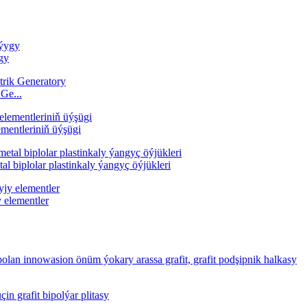
gy
Ge...
mentleriniň üýşügi
l biplolar plastinkaly ýangyç öýjükleri
elementler