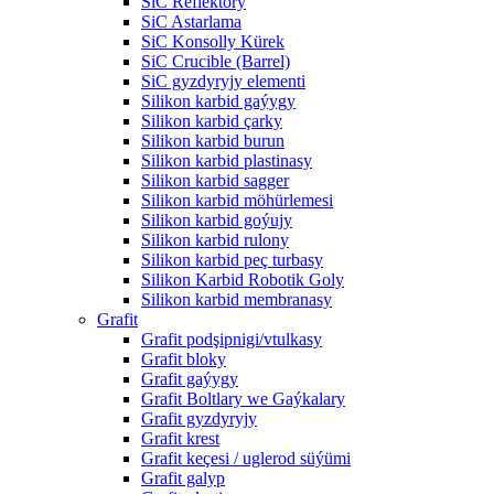
SiC Reflektory
SiC Astarlama
SiC Konsolly Kürek
SiC Crucible (Barrel)
SiC gyzdyryjy elementi
Silikon karbid gaýygy
Silikon karbid çarky
Silikon karbid burun
Silikon karbid plastinasy
Silikon karbid sagger
Silikon karbid möhürlemesi
Silikon karbid goýujy
Silikon karbid rulony
Silikon karbid peç turbasy
Silikon Karbid Robotik Goly
Silikon karbid membranasy
Grafit
Grafit podşipnigi/vtulkasy
Grafit bloky
Grafit gaýygy
Grafit Boltlary we Gaýkalary
Grafit gyzdyryjy
Grafit krest
Grafit keçesi / uglerod süýümi
Grafit galyp