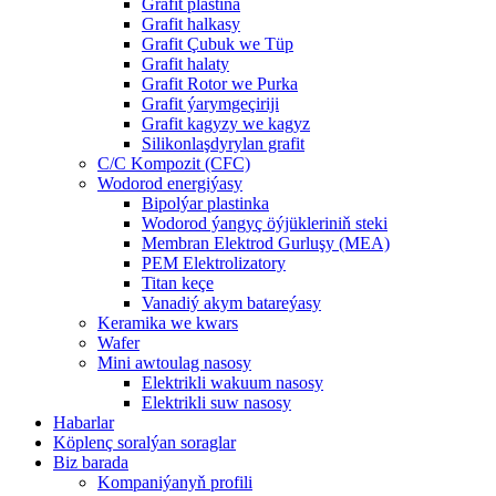
Grafit plastina
Grafit halkasy
Grafit Çubuk we Tüp
Grafit halaty
Grafit Rotor we Purka
Grafit ýarymgeçiriji
Grafit kagyzy we kagyz
Silikonlaşdyrylan grafit
C/C Kompozit (CFC)
Wodorod energiýasy
Bipolýar plastinka
Wodorod ýangyç öýjükleriniň steki
Membran Elektrod Gurluşy (MEA)
PEM Elektrolizatory
Titan keçe
Vanadiý akym batareýasy
Keramika we kwars
Wafer
Mini awtoulag nasosy
Elektrikli wakuum nasosy
Elektrikli suw nasosy
Habarlar
Köplenç soralýan soraglar
Biz barada
Kompaniýanyň profili