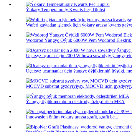
Ýokary Temperaturaly Kwarts Peç Tüpüsi
Waferi gaýtadan işlemek üçin ýokary arassa kwarts gaýy
Wodorod Ýangyç Öýjük 6000W Pem Wodorod Elektrik 
Uçarsyz uçarlar üçin 2000 W howa sowadyjy ýangyç ele
Uçarsyz uçarmanlar üçin ýangyç öýjükleriniň üýşügi, meta
MOCVD substrat gyzdyryjysy, MOCVD üçin gyzdyryjy 
Ýangyç öýjük membran elektrody, özleşdirilen MEA
Innowasion önüm ýokary arassa grafit, grafit be...