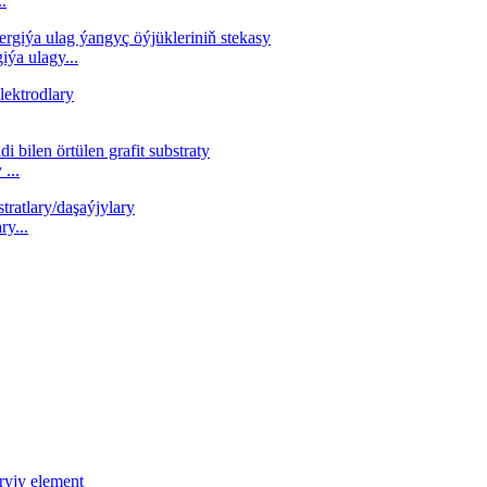
..
ýa ulagy...
...
ry...