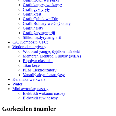
Grafit Rotor we Purka
Grafit kagyzy we kagyz
Grafit gyzdyryjy
Grafit krest
Grafit Çubuk we Tüp
Grafit Boltlary we Gaýkalary
Grafit halaty
Grafit ýarymgeçiriji
Silikonlaşdyrylan grafit
C/C Kompozit (CFC)
Wodorod energiýasy
Wodorod ýangyç öýjükleriniň steki
Membran Elektrod Gurluşy (MEA)
Bipolýar plastinka
Titan keçe
PEM Elektrolizatory
Vanadiý akym batareýasy
Keramika we kwars
Wafer
Mini awtoulag nasosy
Elektrikli wakuum nasosy
Elektrikli suw nasosy
Görkezilen önümler