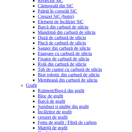
Reflector SiC
Căptușeală din SiC
Paletă în consolă SiC
Creuzet SiC (butoi)
Element de încălzire SiC
Barcă din carbură de siliciu
Mandrină din carbură de siliciu
Duză de carbură de siliciu
Placă de carbură de siliciu
Sagger din carbură de siliciu
Etanșare cu carbură de siliciu
Fixator de carbură de siliciu
Rolă din carbură de siliciu
Tub de cuptor cu carbură de siliciu
Braț robotic din carbură de siliciu
Membrană din carbură de siliciu
Grafit
Rulment/Bușcă din grafit
Bloc de grafit
Barcă de grafit
Șuruburi și piulițe din grafit
Încălzitor de grafit
creuzet de grafit
Fetru de grafit / Fibră de carbon
Matriță de grafit