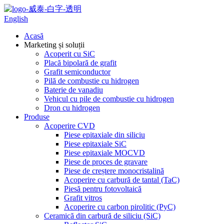
English
Acasă
Marketing și soluții
Acoperit cu SiC
Placă bipolară de grafit
Grafit semiconductor
Pilă de combustie cu hidrogen
Baterie de vanadiu
Vehicul cu pile de combustie cu hidrogen
Dron cu hidrogen
Produse
Acoperire CVD
Piese epitaxiale din siliciu
Piese epitaxiale SiC
Piese epitaxiale MOCVD
Piese de proces de gravare
Piese de creștere monocristalină
Acoperire cu carbură de tantal (TaC)
Piesă pentru fotovoltaică
Grafit vitros
Acoperire cu carbon pirolitic (PyC)
Ceramică din carbură de siliciu (SiC)