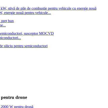
, energie nouă pentru vehicule...
ne...
miconductori...
W pentru drone