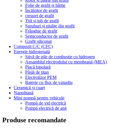
Rotor și palete din grafit
Folie de grafit și hârtie
Încălzitor de grafit
creuzet de grafit
Tijă și tub de grafit
Șuruburi și piulițe din grafit
Frânghie de grafit
Semiconductor de grafit
Grafit siliconat
Compozit C/C (CFC)
Energie hidrogenată
Stivă de pile de combustie cu hidrogen
Ansamblul electrodului cu membrană (MEA)
Placă bipolară
Pâslă de titan
Electrolizor PEM
Baterie cu flux de vanadiu
Ceramică și cuarț
Napolitană
Mini pompă pentru vehicule
Pompă de vid electrică
Pompă electrică de apă
Produse recomandate