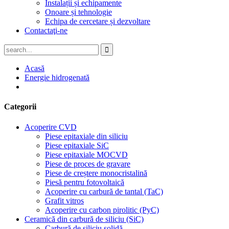
Instalații și echipamente
Onoare și tehnologie
Echipa de cercetare și dezvoltare
Contactaţi-ne
Acasă
Energie hidrogenată
Categorii
Acoperire CVD
Piese epitaxiale din siliciu
Piese epitaxiale SiC
Piese epitaxiale MOCVD
Piese de proces de gravare
Piese de creștere monocristalină
Piesă pentru fotovoltaică
Acoperire cu carbură de tantal (TaC)
Grafit vitros
Acoperire cu carbon pirolitic (PyC)
Ceramică din carbură de siliciu (SiC)
Carbură de siliciu solidă