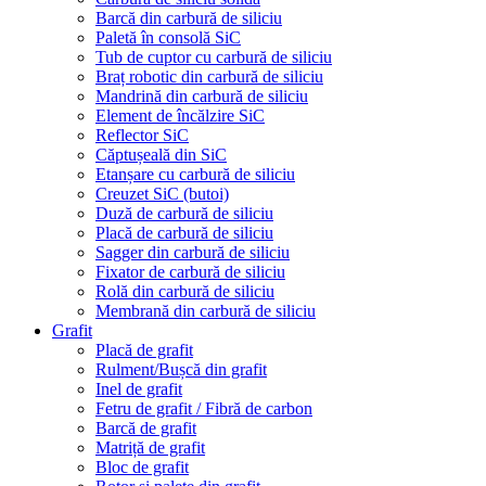
Barcă din carbură de siliciu
Paletă în consolă SiC
Tub de cuptor cu carbură de siliciu
Braț robotic din carbură de siliciu
Mandrină din carbură de siliciu
Element de încălzire SiC
Reflector SiC
Căptușeală din SiC
Etanșare cu carbură de siliciu
Creuzet SiC (butoi)
Duză de carbură de siliciu
Placă de carbură de siliciu
Sagger din carbură de siliciu
Fixator de carbură de siliciu
Rolă din carbură de siliciu
Membrană din carbură de siliciu
Grafit
Placă de grafit
Rulment/Bușcă din grafit
Inel de grafit
Fetru de grafit / Fibră de carbon
Barcă de grafit
Matriță de grafit
Bloc de grafit