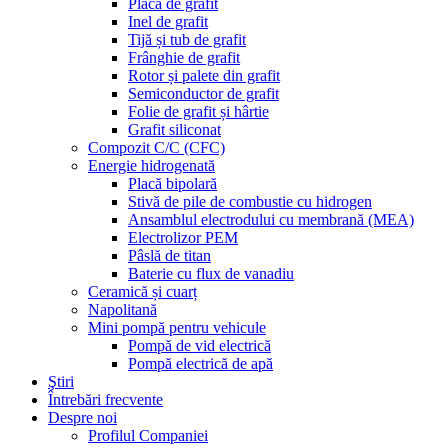
Placă de grafit
Inel de grafit
Tijă și tub de grafit
Frânghie de grafit
Rotor și palete din grafit
Semiconductor de grafit
Folie de grafit și hârtie
Grafit siliconat
Compozit C/C (CFC)
Energie hidrogenată
Placă bipolară
Stivă de pile de combustie cu hidrogen
Ansamblul electrodului cu membrană (MEA)
Electrolizor PEM
Pâslă de titan
Baterie cu flux de vanadiu
Ceramică și cuarț
Napolitană
Mini pompă pentru vehicule
Pompă de vid electrică
Pompă electrică de apă
Ştiri
Întrebări frecvente
Despre noi
Profilul Companiei