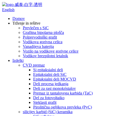
English
Domov
Trženje in rešitve
Prevlečen s SiC
Grafitna bipolarna plošča
Polprevodniški grafit
Vodikova gorivna celica
Vanadijeva baterija
Vozilo na vodikove gorivne celice
Vodikov brezpilotni letalnik
Izdelki
CVD premaz
Si epitaksialni deli
Epitaksialni deli SiC
Epitaksialni deli MOCVD
Deli procesa jedkanja
Deli za rast monokristalov
Premaz iz tantalovega karbida (TaC)
Del za fotovoltaiko
Steklasti grafit
Pirolitična ogljikova prevleka (PyC)
silicijev karbid (SiC) keramika