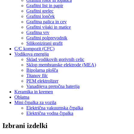
Grafitni rotor in lopatica
Grafitni list in papir
Grafitni grelec
Grafitni lonček
Grafitna palica in cev
Grafitni vijaki in matice
Grafitna vrv
Grafitni polprevodnik
Silikonizirani grafit
C/C kompozit (CFC)
Vodikova energija
Sklad vodikovih gorivnih celic
Sklop membranske elektrode (MEA)
Bipolarna plošča
Titanov filc
PEM elektrolizer
Vanadijeva pretočna baterija
Keramika in kremen
Oblatna
Mini črpalka za vozila
Električna vakuumska črpalka
Električna vodna črpalka
Izbrani izdelki