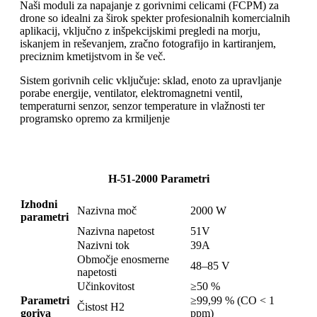
Naši moduli za napajanje z gorivnimi celicami (FCPM) za
drone so idealni za širok spekter profesionalnih komercialnih
aplikacij, vključno z inšpekcijskimi pregledi na morju,
iskanjem in reševanjem, zračno fotografijo in kartiranjem,
preciznim kmetijstvom in še več.
Sistem gorivnih celic vključuje: sklad, enoto za upravljanje
porabe energije, ventilator, elektromagnetni ventil,
temperaturni senzor, senzor temperature in vlažnosti ter
programsko opremo za krmiljenje
H-
51
-
20
00 Parametri
Izhodni
Nazivna moč
2000 W
parametri
Nazivna napetost
51V
Nazivni tok
39A
Območje enosmerne
48–85 V
napetosti
Učinkovitost
≥50 %
Parametri
≥99,99 % (CO < 1
Čistost H2
goriva
ppm)