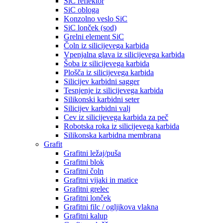
SiC reflektor
SiC obloga
Konzolno veslo SiC
SiC lonček (sod)
Grelni element SiC
Čoln iz silicijevega karbida
Vpenjalna glava iz silicijevega karbida
Šoba iz silicijevega karbida
Plošča iz silicijevega karbida
Silicijev karbidni sagger
Tesnjenje iz silicijevega karbida
Silikonski karbidni seter
Silicijev karbidni valj
Cev iz silicijevega karbida za peč
Robotska roka iz silicijevega karbida
Silikonska karbidna membrana
Grafit
Grafitni ležaj/puša
Grafitni blok
Grafitni čoln
Grafitni vijaki in matice
Grafitni grelec
Grafitni lonček
Grafitni filc / ogljikova vlakna
Grafitni kalup