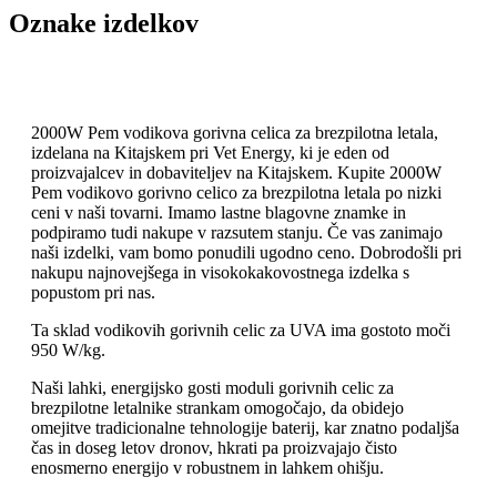
Oznake izdelkov
2000W Pem vodikova gorivna celica za brezpilotna letala,
izdelana na Kitajskem pri Vet Energy, ki je eden od
proizvajalcev in dobaviteljev na Kitajskem. Kupite 2000W
Pem vodikovo gorivno celico za brezpilotna letala po nizki
ceni v naši tovarni. Imamo lastne blagovne znamke in
podpiramo tudi nakupe v razsutem stanju. Če vas zanimajo
naši izdelki, vam bomo ponudili ugodno ceno. Dobrodošli pri
nakupu najnovejšega in visokokakovostnega izdelka s
popustom pri nas.
Ta sklad vodikovih gorivnih celic za UVA ima gostoto moči
950 W/kg.
Naši lahki, energijsko gosti moduli gorivnih celic za
brezpilotne letalnike strankam omogočajo, da obidejo
omejitve tradicionalne tehnologije baterij, kar znatno podaljša
čas in doseg letov dronov, hkrati pa proizvajajo čisto
enosmerno energijo v robustnem in lahkem ohišju.