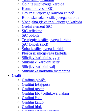
Čoln iz silicijevega karbida
Konzolno veslo SiC
Cev iz silicijevega karbida za peč
Robotska roka iz silicijevega karbida
Vpenjalna glava iz silicijevega karbida
Grelni element SiC
SiC reflektor
SiC obloga
Tesnjenje iz silicijevega karbida
SiC lonček (sod)
Šoba iz silicijevega karbida
Plošča iz silicijevega karbida
Silicijev karbidni sagger
Silikonski karbidni seter
Silicijev karbidni valj
Silikonska karbidna membrana
Grafit
Grafitna plošča
Grafitni ležaj/puša
Grafitni prstan
Grafitni filc / ogljikova vlakna
Grafitni čoln
Grafitni kalup
Grafitni blok