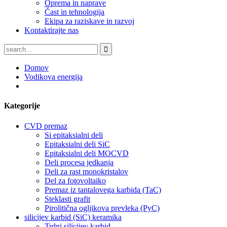
Oprema in naprave
Čast in tehnologija
Ekipa za raziskave in razvoj
Kontaktirajte nas
Domov
Vodikova energija
Kategorije
CVD premaz
Si epitaksialni deli
Epitaksialni deli SiC
Epitaksialni deli MOCVD
Deli procesa jedkanja
Deli za rast monokristalov
Del za fotovoltaiko
Premaz iz tantalovega karbida (TaC)
Steklasti grafit
Pirolitična ogljikova prevleka (PyC)
silicijev karbid (SiC) keramika
Trdni silicijev karbid