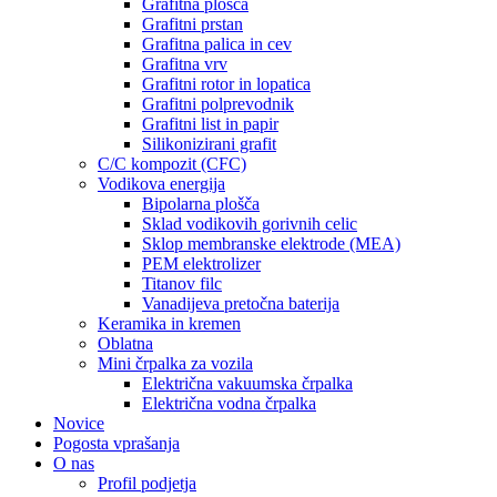
Grafitna plošča
Grafitni prstan
Grafitna palica in cev
Grafitna vrv
Grafitni rotor in lopatica
Grafitni polprevodnik
Grafitni list in papir
Silikonizirani grafit
C/C kompozit (CFC)
Vodikova energija
Bipolarna plošča
Sklad vodikovih gorivnih celic
Sklop membranske elektrode (MEA)
PEM elektrolizer
Titanov filc
Vanadijeva pretočna baterija
Keramika in kremen
Oblatna
Mini črpalka za vozila
Električna vakuumska črpalka
Električna vodna črpalka
Novice
Pogosta vprašanja
O nas
Profil podjetja