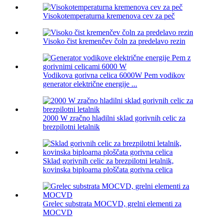
Visokotemperaturna kremenova cev za peč
Visoko čist kremenčev čoln za predelavo rezin
Vodikova gorivna celica 6000W Pem vodikov
generator električne energije ...
2000 W zračno hladilni sklad gorivnih celic za
brezpilotni letalnik
Sklad gorivnih celic za brezpilotni letalnik,
kovinska biploarna ploščata gorivna celica
Grelec substrata MOCVD, grelni elementi za
MOCVD