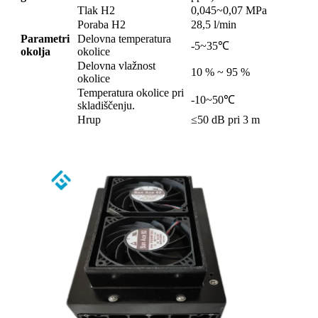
Tlak H2
0,045~0,07 MPa
Poraba H2
28,5 l/min
Parametri
Delovna temperatura
-5~35℃
okolja
okolice
Delovna vlažnost
10 % ~ 95 %
okolice
Temperatura okolice pri
-10~50℃
skladiščenju.
Hrup
≤50 dB pri 3 m