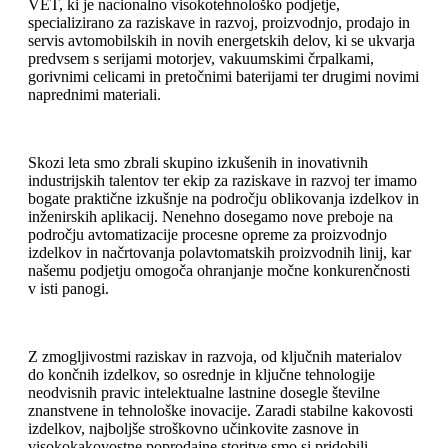
VET, ki je nacionalno visokotehnološko podjetje,
specializirano za raziskave in razvoj, proizvodnjo, prodajo in
servis avtomobilskih in novih energetskih delov, ki se ukvarja
predvsem s serijami motorjev, vakuumskimi črpalkami,
gorivnimi celicami in pretočnimi baterijami ter drugimi novimi
naprednimi materiali.
Skozi leta smo zbrali skupino izkušenih in inovativnih
industrijskih talentov ter ekip za raziskave in razvoj ter imamo
bogate praktične izkušnje na področju oblikovanja izdelkov in
inženirskih aplikacij. Nenehno dosegamo nove preboje na
področju avtomatizacije procesne opreme za proizvodnjo
izdelkov in načrtovanja polavtomatskih proizvodnih linij, kar
našemu podjetju omogoča ohranjanje močne konkurenčnosti
v isti panogi.
Z zmogljivostmi raziskav in razvoja, od ključnih materialov
do končnih izdelkov, so osrednje in ključne tehnologije
neodvisnih pravic intelektualne lastnine dosegle številne
znanstvene in tehnološke inovacije. Zaradi stabilne kakovosti
izdelkov, najboljše stroškovno učinkovite zasnove in
visokokakovostne poprodajne storitve smo si pridobili