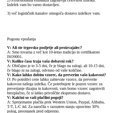
2) Profesionalna embalaža zagotavlja celovitost izdelka.
Izdelek vam bo varno dostavljen.
3) več logističnih kanalov omogoča dostavo izdelkov vam.
Pogosta vprašanja
V: Ali ste trgovsko podjetje ali proizvajalec?
A: Smo tovarna z več kot 10-letno tradicijo in certifikatom
ISO9001.
V: Koliko časa traja vaša dobavni rok?
A: Običajno je to 3-5 dni, če je blago na zalogi, ali 10-15 dni,
če blago ni na zalogi, odvisno od vaše količine.
V: Kako lahko dobim vzorec, da preverim vašo kakovost?
O: Po potrditvi cene lahko zahtevate vzorce, da preverite
kakovost našega izdelka. Če potrebujete le prazen vzorec za
preverjanje dizajna in kakovosti, vam bomo vzorec zagotovili
brezplačno, če si lahko privoščite ekspresno dostavo.
V: Kakšni so vaši plačilni pogoji?
A: Sprejemamo plačila prek Western Union, Paypal, Alibaba,
T/T, L/C itd. Za naročila v razsutem stanju opravimo 30%
polog, preostanek pred odpremo.