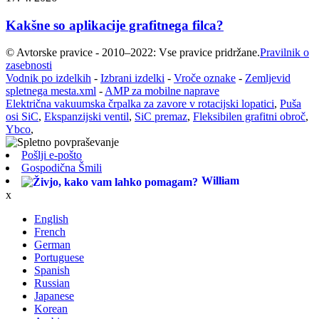
Kakšne so aplikacije grafitnega filca?
© Avtorske pravice - 2010–2022: Vse pravice pridržane.
Pravilnik o
zasebnosti
Vodnik po izdelkih
-
Izbrani izdelki
-
Vroče oznake
-
Zemljevid
spletnega mesta.xml
-
AMP za mobilne naprave
Električna vakuumska črpalka za zavore v rotacijski lopatici
,
Puša
osi SiC
,
Ekspanzijski ventil
,
SiC premaz
,
Fleksibilen grafitni obroč
,
Ybco
,
Pošlji e-pošto
Gospodična Šmili
William
x
English
French
German
Portuguese
Spanish
Russian
Japanese
Korean