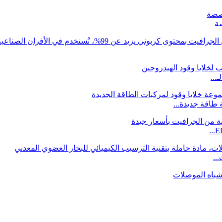
ة
...
..