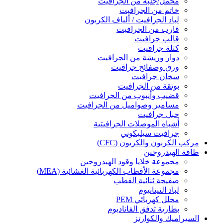
محمل/جلبة من الجرافيت
خاتم من الجرافيت
لباد الجرافيت / ألياف الكربون
قارب من الجرافيت
قالب جرافيت
كتلة جرافيت
دوار وريشة من الجرافيت
ورق وصفائح جرافيت
سخان جرافيت
بوتقة من الجرافيت
قضيب وأنبوب من الجرافيت
مسامير وصواميل من الجرافيت
حبل جرافيت
أشباه الموصلات الجرافيتية
جرافيت سيليكوني
مركب الكربون والكربون (CFC)
طاقة الهيدروجين
مجموعة خلايا وقود الهيدروجين
مجموعة الأقطاب الكهربائية الغشائية (MEA)
صفيحة ثنائية القطب
لباد التيتانيوم
محلل كهربائي PEM
بطارية تدفق الفاناديوم
السيراميك والكوارتز