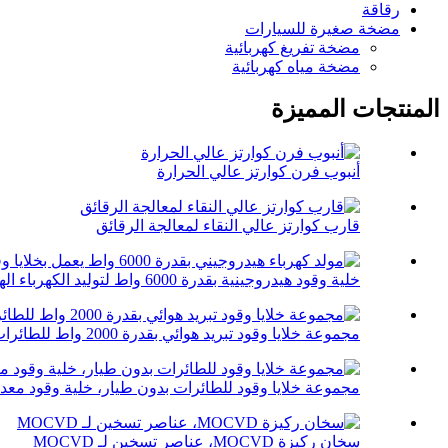
رقاقة
مضخة صغيرة للسيارات
مضخة تفريغ كهربائية
مضخة مياه كهربائية
المنتجات المميزة
أنبوب فرن كوارتز عالي الحرارة
قارب كوارتز عالي النقاء لمعالجة الرقائق
خلية وقود هيدروجينية بقدرة 6000 واط لتوليد الكهرباء الهيدروجينية...
مجموعة خلايا وقود تبريد هوائي بقدرة 2000 واط للطائرات بدون طيار
مجموعة خلايا وقود للطائرات بدون طيار، خلية وقود معدن
سخان ركيزة MOCVD، عناصر تسخين لـ MOCVD