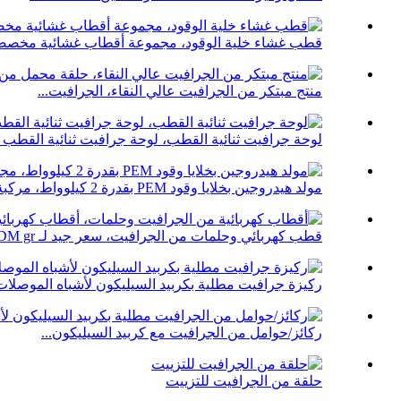
قطب غشاء خلية الوقود، مجموعة أقطاب غشائية مخصص
منتج مبتكر من الجرافيت عالي النقاء، الجرافيت...
لوحة جرافيت ثنائية القطب، لوحة جرافيت ثنائية القطب لـ
مولد هيدروجين بخلايا وقود PEM بقدرة 2 كيلوواط، مركبة طاقة جديدة...
قطب كهربائي وحلمات من الجرافيت، سعر جيد لـ EDM gr...
ركيزة جرافيت مطلية بكربيد السيليكون لأشباه الموصلات.
ركائز/حوامل من الجرافيت مع كربيد السيليكون...
حلقة من الجرافيت للتزييت