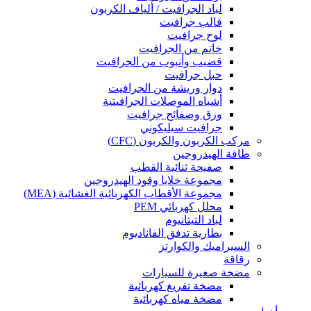
لباد الجرافيت / ألياف الكربون
قالب جرافيت
لوح جرافيت
خاتم من الجرافيت
قضيب وأنبوب من الجرافيت
حبل جرافيت
دوار وريشة من الجرافيت
أشباه الموصلات الجرافيتية
ورق وصفائح جرافيت
جرافيت سيليكوني
مركب الكربون والكربون (CFC)
طاقة الهيدروجين
صفيحة ثنائية القطب
مجموعة خلايا وقود الهيدروجين
مجموعة الأقطاب الكهربائية الغشائية (MEA)
محلل كهربائي PEM
لباد التيتانيوم
بطارية تدفق الفاناديوم
السيراميك والكوارتز
رقاقة
مضخة صغيرة للسيارات
مضخة تفريغ كهربائية
مضخة مياه كهربائية