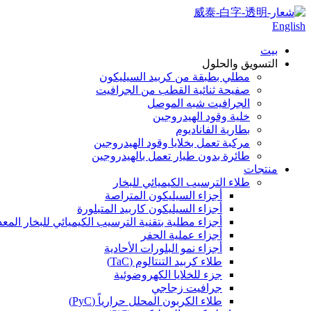
English
بيت
التسويق والحلول
مطلي بطبقة من كربيد السيليكون
صفيحة ثنائية القطب من الجرافيت
الجرافيت شبه الموصل
خلية وقود الهيدروجين
بطارية الفاناديوم
مركبة تعمل بخلايا وقود الهيدروجين
طائرة بدون طيار تعمل بالهيدروجين
منتجات
طلاء الترسيب الكيميائي للبخار
أجزاء السيليكون المتراصة
أجزاء السيليكون كاربيد المتبلورة
أجزاء مطلية بتقنية الترسيب الكيميائي للبخار المعدني ا
أجزاء عملية الحفر
أجزاء نمو البلورات الأحادية
طلاء كربيد التنتالوم (TaC)
جزء للخلايا الكهروضوئية
جرافيت زجاجي
طلاء الكربون المحلل حرارياً (PyC)