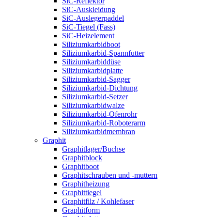
SiC-Reflektor
SiC-Auskleidung
SiC-Auslegerpaddel
SiC-Tiegel (Fass)
SiC-Heizelement
Siliziumkarbidboot
Siliziumkarbid-Spannfutter
Siliziumkarbiddüse
Siliziumkarbidplatte
Siliziumkarbid-Sagger
Siliziumkarbid-Dichtung
Siliziumkarbid-Setzer
Siliziumkarbidwalze
Siliziumkarbid-Ofenrohr
Siliziumkarbid-Roboterarm
Siliziumkarbidmembran
Graphit
Graphitlager/Buchse
Graphitblock
Graphitboot
Graphitschrauben und -muttern
Graphitheizung
Graphittiegel
Graphitfilz / Kohlefaser
Graphitform