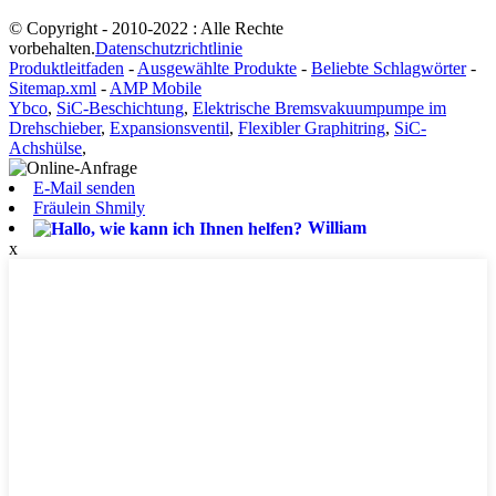
© Copyright - 2010-2022 : Alle Rechte
vorbehalten.
Datenschutzrichtlinie
Produktleitfaden
-
Ausgewählte Produkte
-
Beliebte Schlagwörter
-
Sitemap.xml
-
AMP Mobile
Ybco
,
SiC-Beschichtung
,
Elektrische Bremsvakuumpumpe im
Drehschieber
,
Expansionsventil
,
Flexibler Graphitring
,
SiC-
Achshülse
,
E-Mail senden
Fräulein Shmily
William
x