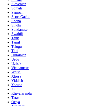
Slovenian
Somali
Samoan
Scots Gaelic
Shona
Sindhi
Sundanese
Swahili
Tajik
Tamil
Telugu
Thai
Ukrainian
Urdu
Uzbek
Vietnamese
Welsh
Xhosa
Yiddish
Yoruba
Zulu
Kinyarwanda
Tatar
Oriya