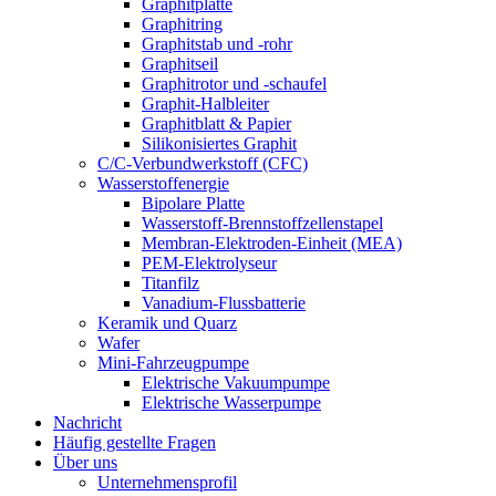
Graphitplatte
Graphitring
Graphitstab und -rohr
Graphitseil
Graphitrotor und -schaufel
Graphit-Halbleiter
Graphitblatt & Papier
Silikonisiertes Graphit
C/C-Verbundwerkstoff (CFC)
Wasserstoffenergie
Bipolare Platte
Wasserstoff-Brennstoffzellenstapel
Membran-Elektroden-Einheit (MEA)
PEM-Elektrolyseur
Titanfilz
Vanadium-Flussbatterie
Keramik und Quarz
Wafer
Mini-Fahrzeugpumpe
Elektrische Vakuumpumpe
Elektrische Wasserpumpe
Nachricht
Häufig gestellte Fragen
Über uns
Unternehmensprofil