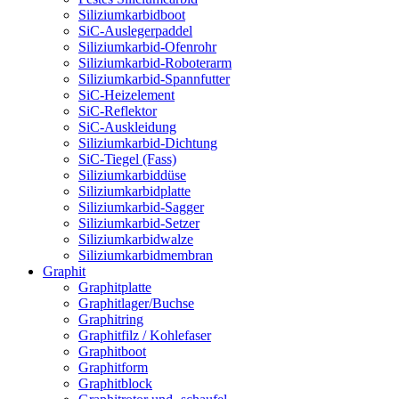
Siliziumkarbidboot
SiC-Auslegerpaddel
Siliziumkarbid-Ofenrohr
Siliziumkarbid-Roboterarm
Siliziumkarbid-Spannfutter
SiC-Heizelement
SiC-Reflektor
SiC-Auskleidung
Siliziumkarbid-Dichtung
SiC-Tiegel (Fass)
Siliziumkarbiddüse
Siliziumkarbidplatte
Siliziumkarbid-Sagger
Siliziumkarbid-Setzer
Siliziumkarbidwalze
Siliziumkarbidmembran
Graphit
Graphitplatte
Graphitlager/Buchse
Graphitring
Graphitfilz / Kohlefaser
Graphitboot
Graphitform
Graphitblock