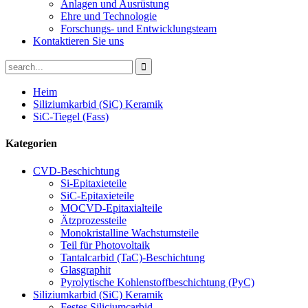
Anlagen und Ausrüstung
Ehre und Technologie
Forschungs- und Entwicklungsteam
Kontaktieren Sie uns
Heim
Siliziumkarbid (SiC) Keramik
SiC-Tiegel (Fass)
Kategorien
CVD-Beschichtung
Si-Epitaxieteile
SiC-Epitaxieteile
MOCVD-Epitaxialteile
Ätzprozessteile
Monokristalline Wachstumsteile
Teil für Photovoltaik
Tantalcarbid (TaC)-Beschichtung
Glasgraphit
Pyrolytische Kohlenstoffbeschichtung (PyC)
Siliziumkarbid (SiC) Keramik
Festes Siliciumcarbid