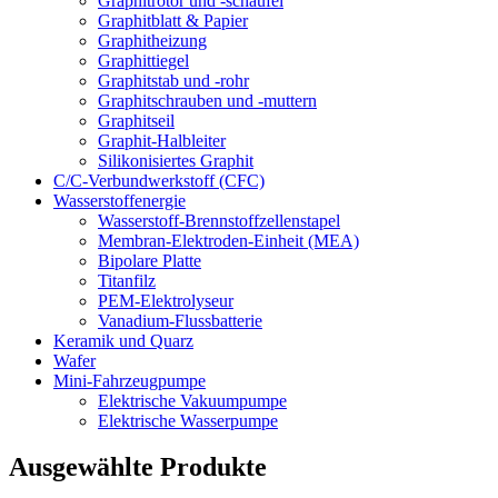
Graphitrotor und -schaufel
Graphitblatt & Papier
Graphitheizung
Graphittiegel
Graphitstab und -rohr
Graphitschrauben und -muttern
Graphitseil
Graphit-Halbleiter
Silikonisiertes Graphit
C/C-Verbundwerkstoff (CFC)
Wasserstoffenergie
Wasserstoff-Brennstoffzellenstapel
Membran-Elektroden-Einheit (MEA)
Bipolare Platte
Titanfilz
PEM-Elektrolyseur
Vanadium-Flussbatterie
Keramik und Quarz
Wafer
Mini-Fahrzeugpumpe
Elektrische Vakuumpumpe
Elektrische Wasserpumpe
Ausgewählte Produkte