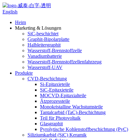
English
Heim
Marketing & Lösungen
SiC-beschichtet
Graphit-Bipolarplatte
Halbleitergraphit
Wasserstoff-Brennstoffzelle
Vanadiumbatterie
Wasserstoff-Brennstoffzellenfahrzeug
Wasserstoff-UAV
Produkte
CVD-Beschichtung
Si-Epitaxieteile
SiC-Epitaxieteile
MOCVD-Epitaxialteile
Ätzprozessteile
Monokristalline Wachstumsteile
Tantalcarbid (TaC)-Beschichtung
Teil für Photovoltaik
Glasgraphit
Pyrolytische Kohlenstoffbeschichtung (PyC)
Siliziumkarbid (SiC) Keramik