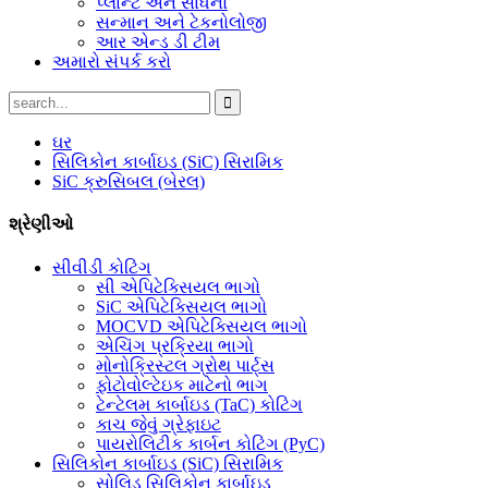
પ્લાન્ટ અને સાધનો
સન્માન અને ટેકનોલોજી
આર એન્ડ ડી ટીમ
અમારો સંપર્ક કરો
ઘર
સિલિકોન કાર્બાઇડ (SiC) સિરામિક
SiC ક્રુસિબલ (બેરલ)
શ્રેણીઓ
સીવીડી કોટિંગ
સી એપિટેક્સિયલ ભાગો
SiC એપિટેક્સિયલ ભાગો
MOCVD એપિટેક્સિયલ ભાગો
એચિંગ પ્રક્રિયા ભાગો
મોનોક્રિસ્ટલ ગ્રોથ પાર્ટ્સ
ફોટોવોલ્ટેઇક માટેનો ભાગ
ટેન્ટેલમ કાર્બાઇડ (TaC) કોટિંગ
કાચ જેવું ગ્રેફાઇટ
પાયરોલિટીક કાર્બન કોટિંગ (PyC)
સિલિકોન કાર્બાઇડ (SiC) સિરામિક
સોલિડ સિલિકોન કાર્બાઇડ