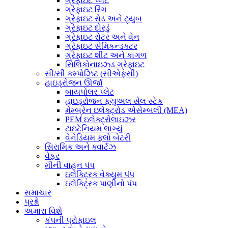
ગ્રેફાઇટ પ્લેટ
ગ્રેફાઇટ રિંગ
ગ્રેફાઇટ રોડ અને ટ્યુબ
ગ્રેફાઇટ દોરડું
ગ્રેફાઇટ રોટર અને વેન
ગ્રેફાઇટ સેમિકન્ડક્ટર
ગ્રેફાઇટ શીટ અને કાગળ
સિલિકોનાઇઝ્ડ ગ્રેફાઇટ
સી/સી કમ્પોઝિટ (સીએફસી)
હાઇડ્રોજન ઊર્જા
બાયપોલર પ્લેટ
હાઇડ્રોજન ફ્યુઅલ સેલ સ્ટેક
મેમ્બ્રેન ઇલેક્ટ્રોડ એસેમ્બલી (MEA)
PEM ઇલેક્ટ્રોલાઇઝર
ટાઇટેનિયમ લાગ્યું
વેનેડિયમ ફ્લો બેટરી
સિરામિક અને ક્વાર્ટઝ
વેફર
મીની વાહન પંપ
ઇલેક્ટ્રિક વેક્યુમ પંપ
ઇલેક્ટ્રિક પાણીનો પંપ
સમાચાર
પ્રશ્નો
અમારા વિશે
કંપની પ્રોફાઇલ