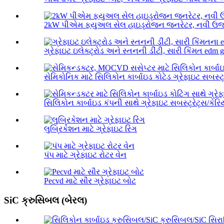
2kW પીએમ ફ્યુઅલ સેલ હાઇડ્રોજન જનરેટર, નવી ઉર્જા
ગ્રેફાઇટ ઇલેક્ટ્રોડ અને સ્તનની ડીંટી, સારી કિંમત edm gr
સેમિકોનિક માટે સિલિકોન કાર્બાઇડ કોટેડ ગ્રેફાઇટ સબસ્ટ્ર
સિલિકોન કાર્બાઇડ કંપની સાથે ગ્રેફાઇટ સબસ્ટ્રેટ્સ/કેરિયર
લુબ્રિકેશન માટે ગ્રેફાઇટ રિંગ
પંપ માટે ગ્રેફાઇટ રોટર વેન
Pecvd માટે સૌર ગ્રેફાઇટ બોટ
SiC ક્રુસિબલ (બેરલ)