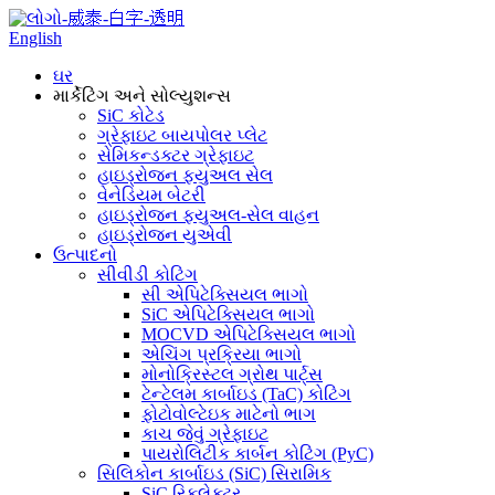
English
ઘર
માર્કેટિંગ અને સોલ્યુશન્સ
SiC કોટેડ
ગ્રેફાઇટ બાયપોલર પ્લેટ
સેમિકન્ડક્ટર ગ્રેફાઇટ
હાઇડ્રોજન ફ્યુઅલ સેલ
વેનેડિયમ બેટરી
હાઇડ્રોજન ફ્યુઅલ-સેલ વાહન
હાઇડ્રોજન યુએવી
ઉત્પાદનો
સીવીડી કોટિંગ
સી એપિટેક્સિયલ ભાગો
SiC એપિટેક્સિયલ ભાગો
MOCVD એપિટેક્સિયલ ભાગો
એચિંગ પ્રક્રિયા ભાગો
મોનોક્રિસ્ટલ ગ્રોથ પાર્ટ્સ
ટેન્ટેલમ કાર્બાઇડ (TaC) કોટિંગ
ફોટોવોલ્ટેઇક માટેનો ભાગ
કાચ જેવું ગ્રેફાઇટ
પાયરોલિટીક કાર્બન કોટિંગ (PyC)
સિલિકોન કાર્બાઇડ (SiC) સિરામિક
SiC રિફ્લેક્ટર