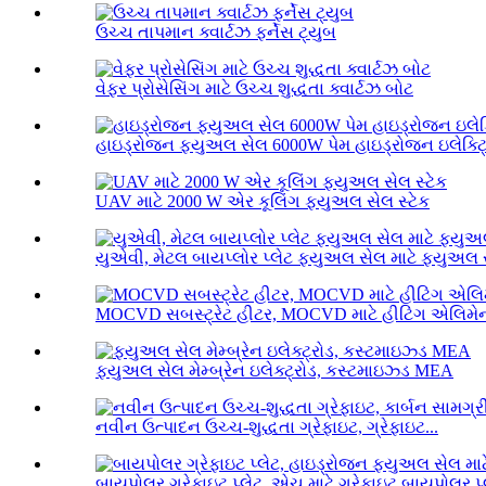
ઉચ્ચ તાપમાન ક્વાર્ટઝ ફર્નેસ ટ્યુબ
વેફર પ્રોસેસિંગ માટે ઉચ્ચ શુદ્ધતા ક્વાર્ટઝ બોટ
હાઇડ્રોજન ફ્યુઅલ સેલ 6000W પેમ હાઇડ્રોજન ઇલેક્ટ્ર
UAV માટે 2000 W એર કૂલિંગ ફ્યુઅલ સેલ સ્ટેક
યુએવી, મેટલ બાયપ્લોર પ્લેટ ફ્યુઅલ સેલ માટે ફ્યુઅલ સ
MOCVD સબસ્ટ્રેટ હીટર, MOCVD માટે હીટિંગ એલિમેન
ફ્યુઅલ સેલ મેમ્બ્રેન ઇલેક્ટ્રોડ, કસ્ટમાઇઝ્ડ MEA
નવીન ઉત્પાદન ઉચ્ચ-શુદ્ધતા ગ્રેફાઇટ, ગ્રેફાઇટ...
બાયપોલર ગ્રેફાઇટ પ્લેટ, એચ માટે ગ્રેફાઇટ બાયપોલર પ્લ