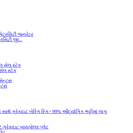
િસિટી જી...
ેલ સ્ટેક
્ટ્સ
ેટ...