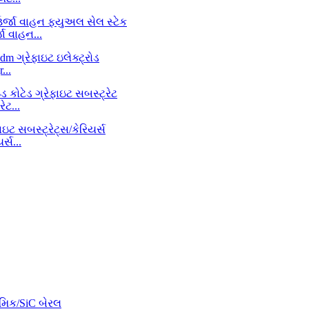
 વાહન...
...
ેટ...
્સ...