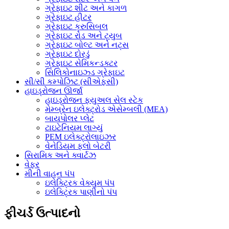
ગ્રેફાઇટ શીટ અને કાગળ
ગ્રેફાઇટ હીટર
ગ્રેફાઇટ ક્રુસિબલ
ગ્રેફાઇટ રોડ અને ટ્યુબ
ગ્રેફાઇટ બોલ્ટ અને નટ્સ
ગ્રેફાઇટ દોરડું
ગ્રેફાઇટ સેમિકન્ડક્ટર
સિલિકોનાઇઝ્ડ ગ્રેફાઇટ
સી/સી કમ્પોઝિટ (સીએફસી)
હાઇડ્રોજન ઊર્જા
હાઇડ્રોજન ફ્યુઅલ સેલ સ્ટેક
મેમ્બ્રેન ઇલેક્ટ્રોડ એસેમ્બલી (MEA)
બાયપોલર પ્લેટ
ટાઇટેનિયમ લાગ્યું
PEM ઇલેક્ટ્રોલાઇઝર
વેનેડિયમ ફ્લો બેટરી
સિરામિક અને ક્વાર્ટઝ
વેફર
મીની વાહન પંપ
ઇલેક્ટ્રિક વેક્યુમ પંપ
ઇલેક્ટ્રિક પાણીનો પંપ
ફીચર્ડ ઉત્પાદનો