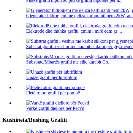
Pllakë grafiti bipolare, pllakë grafiti bipolare për h...
Gjenerator hidrogjeni me qeliza karburanti pem 2kW, autom
Elektrodë dhe thithka grafiti, çmim i mirë edm gr ...
Substrat grafiti i veshur me karabit silikoni për gjysmëpër
Substrate/Mbartës grafiti me silic karabit Co...
Unazë grafiti për lubrifikim
Fletë rotori grafiti për pompë
Varkë grafiti diellore për Pecvd
Kushineta/Bushing Grafiti