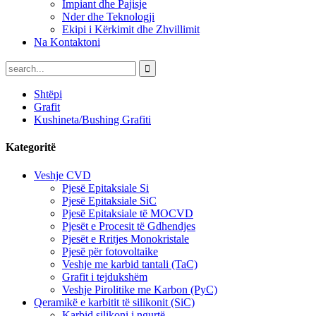
Impiant dhe Pajisje
Nder dhe Teknologji
Ekipi i Kërkimit dhe Zhvillimit
Na Kontaktoni
Shtëpi
Grafit
Kushineta/Bushing Grafiti
Kategoritë
Veshje CVD
Pjesë Epitaksiale Si
Pjesë Epitaksiale SiC
Pjesë Epitaksiale të MOCVD
Pjesët e Procesit të Gdhendjes
Pjesët e Rritjes Monokristale
Pjesë për fotovoltaike
Veshje me karbid tantali (TaC)
Grafit i tejdukshëm
Veshje Pirolitike me Karbon (PyC)
Qeramikë e karbitit të silikonit (SiC)
Karbid silikoni i ngurtë