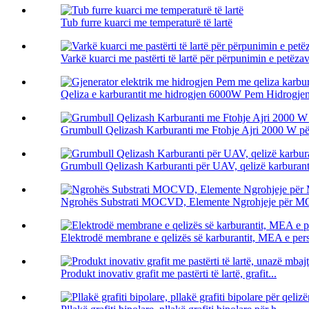
Tub furre kuarci me temperaturë të lartë
Varkë kuarci me pastërti të lartë për përpunimin e petëza
Qeliza e karburantit me hidrogjen 6000W Pem Hidrogjen E
Grumbull Qelizash Karburanti me Ftohje Ajri 2000 W 
Grumbull Qelizash Karburanti për UAV, qelizë karburanti
Ngrohës Substrati MOCVD, Elemente Ngrohjeje për
Elektrodë membrane e qelizës së karburantit, MEA e per
Produkt inovativ grafit me pastërti të lartë, grafit...