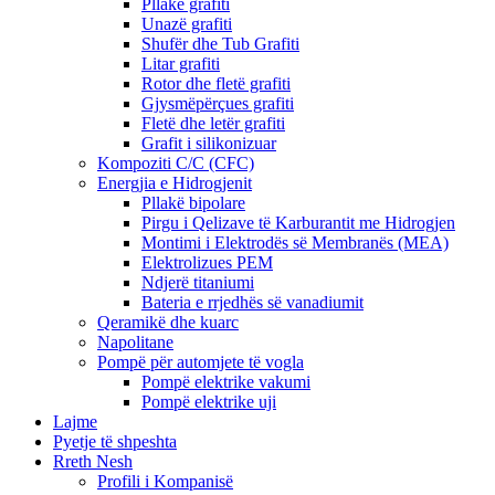
Pllakë grafiti
Unazë grafiti
Shufër dhe Tub Grafiti
Litar grafiti
Rotor dhe fletë grafiti
Gjysmëpërçues grafiti
Fletë dhe letër grafiti
Grafit i silikonizuar
Kompoziti C/C (CFC)
Energjia e Hidrogjenit
Pllakë bipolare
Pirgu i Qelizave të Karburantit me Hidrogjen
Montimi i Elektrodës së Membranës (MEA)
Elektrolizues PEM
Ndjerë titaniumi
Bateria e rrjedhës së vanadiumit
Qeramikë dhe kuarc
Napolitane
Pompë për automjete të vogla
Pompë elektrike vakumi
Pompë elektrike uji
Lajme
Pyetje të shpeshta
Rreth Nesh
Profili i Kompanisë