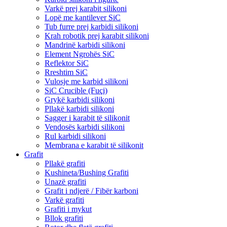
Varkë prej karabit silikoni
Lopë me kantilever SiC
Tub furre prej karbidi silikoni
Krah robotik prej karabit silikoni
Mandrinë karbidi silikoni
Element Ngrohës SiC
Reflektor SiC
Rreshtim SiC
Vulosje me karbid silikoni
SiC Crucible (Fuçi)
Grykë karbidi silikoni
Pllakë karbidi silikoni
Sagger i karabit të silikonit
Vendosës karbidi silikoni
Rul karbidi silikoni
Membrana e karabit të silikonit
Grafit
Pllakë grafiti
Kushineta/Bushing Grafiti
Unazë grafiti
Grafit i ndjerë / Fibër karboni
Varkë grafiti
Grafiti i mykut
Bllok grafiti