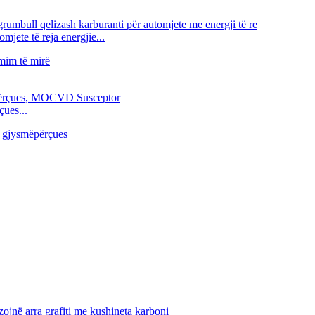
jete të reja energjie...
çues...