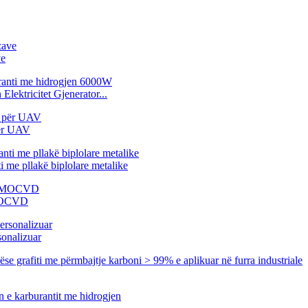
ve
lektricitet Gjenerator...
për UAV
 me pllakë biplolare metalike
 MOCVD
sonalizuar