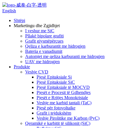
English
Shtëpi
Marketingu dhe Zgjidhjet
I veshur me SiC
Pllakë bipolare grafiti
Grafit gjysmëpërçues
Qeliza e karburantit me hidrogjen
Bateria e vanadiumit
Automjet me qeliza karburanti me hidrogjen
UAV me hidrogjen
Produkte
Veshje CVD
Pjesë Epitaksiale Si
Pjesë Epitaksiale SiC
Pjesë Epitaksiale të MOCVD
Pjesët e Procesit të Gdhendjes
Pjesët e Rritjes Monokristale
Veshje me karbid tantali (TaC)
Pjesë për fotovoltaike
Grafit i tejdukshëm
Veshje Pirolitike me Karbon (PyC)
Qeramikë e karbitit të silikonit (SiC)