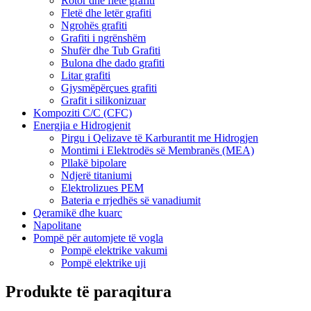
Rotor dhe fletë grafiti
Fletë dhe letër grafiti
Ngrohës grafiti
Grafiti i ngrënshëm
Shufër dhe Tub Grafiti
Bulona dhe dado grafiti
Litar grafiti
Gjysmëpërçues grafiti
Grafit i silikonizuar
Kompoziti C/C (CFC)
Energjia e Hidrogjenit
Pirgu i Qelizave të Karburantit me Hidrogjen
Montimi i Elektrodës së Membranës (MEA)
Pllakë bipolare
Ndjerë titaniumi
Elektrolizues PEM
Bateria e rrjedhës së vanadiumit
Qeramikë dhe kuarc
Napolitane
Pompë për automjete të vogla
Pompë elektrike vakumi
Pompë elektrike uji
Produkte të paraqitura