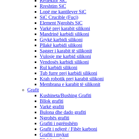
Reflektor SiC
Rreshtim SiC
Lopë me kantilever SiC
SiC Crucible (Fuçi)
Element Ngrohës SiC
Varkë prej karabit silikoni
Mandrinë karbidi silikoni
Grykë karbidi silikoni
Pllakë karbidi silikoni
Sagger i karabit të silikonit
Vulosje me karbid silikoni
Vendosës karbidi silikoni
Rul karbidi silikoni
Tub furre prej karbidi silikoni
Krah robotik prej karabit silikoni
Membrana e karabit të silikonit
Grafit
Kushineta/Bushing Grafiti
Bllok grafiti
Varkë grafiti
Bulona dhe dado grafiti
Ngrohës grafiti
Grafiti i ngrënshëm
Grafit i ndjerë / Fibër karboni
Grafiti i mykut