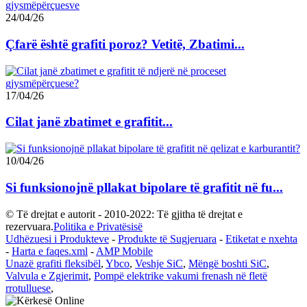
24/04/26
Çfarë është grafiti poroz? Vetitë, Zbatimi...
17/04/26
Cilat janë zbatimet e grafitit...
10/04/26
Si funksionojnë pllakat bipolare të grafitit në fu...
© Të drejtat e autorit - 2010-2022: Të gjitha të drejtat e
rezervuara.
Politika e Privatësisë
Udhëzuesi i Produkteve
-
Produkte të Sugjeruara
-
Etiketat e nxehta
-
Harta e faqes.xml
-
AMP Mobile
Unazë grafiti fleksibël
,
Ybco
,
Veshje SiC
,
Mëngë boshti SiC
,
Valvula e Zgjerimit
,
Pompë elektrike vakumi frenash në fletë
rrotulluese
,