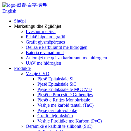
English
Shtëpi
Marketingu dhe Zgjidhjet
I veshur me SiC
Pllakë bipolare grafiti
Grafit gjysmëpërçues
Qeliza e karburantit me hidrogjen
Bateria e vanadiumit
Automjet me qeliza karburanti me hidrogjen
UAV me hidrogjen
Produkte
Veshje CVD
Pjesë Epitaksiale Si
Pjesë Epitaksiale SiC
Pjesë Epitaksiale të MOCVD
Pjesët e Procesit të Gdhendjes
Pjesët e Rritjes Monokristale
Veshje me karbid tantali (TaC)
Pjesë për fotovoltaike
Grafit i tejdukshëm
Veshje Pirolitike me Karbon (PyC)
Qeramikë e karbitit të silikonit (SiC)