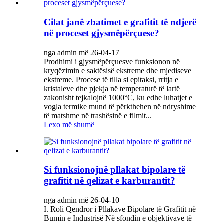
Cilat janë zbatimet e grafitit të ndjerë
në proceset gjysmëpërçuese?
nga admin më 26-04-17
Prodhimi i gjysmëpërçuesve funksionon në
kryqëzimin e saktësisë ekstreme dhe mjediseve
ekstreme. Procese të tilla si epitaksi, rritja e
kristaleve dhe pjekja në temperaturë të lartë
zakonisht tejkalojnë 1000°C, ku edhe luhatjet e
vogla termike mund të përkthehen në ndryshime
të matshme në trashësinë e filmit...
Lexo më shumë
Si funksionojnë pllakat bipolare të
grafitit në qelizat e karburantit?
nga admin më 26-04-10
I. Roli Qendror i Pllakave Bipolare të Grafitit në
Bumin e Industrisë Në sfondin e objektivave të