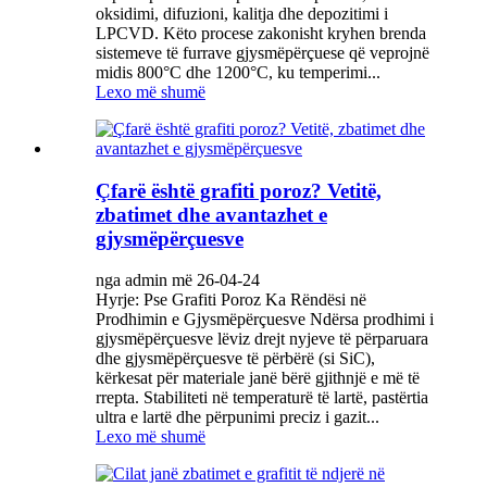
oksidimi, difuzioni, kalitja dhe depozitimi i
LPCVD. Këto procese zakonisht kryhen brenda
sistemeve të furrave gjysmëpërçuese që veprojnë
midis 800°C dhe 1200°C, ku temperimi...
Lexo më shumë
Çfarë është grafiti poroz? Vetitë,
zbatimet dhe avantazhet e
gjysmëpërçuesve
nga admin më 26-04-24
Hyrje: Pse Grafiti Poroz Ka Rëndësi në
Prodhimin e Gjysmëpërçuesve Ndërsa prodhimi i
gjysmëpërçuesve lëviz drejt nyjeve të përparuara
dhe gjysmëpërçuesve të përbërë (si SiC),
kërkesat për materiale janë bërë gjithnjë e më të
rrepta. Stabiliteti në temperaturë të lartë, pastërtia
ultra e lartë dhe përpunimi preciz i gazit...
Lexo më shumë