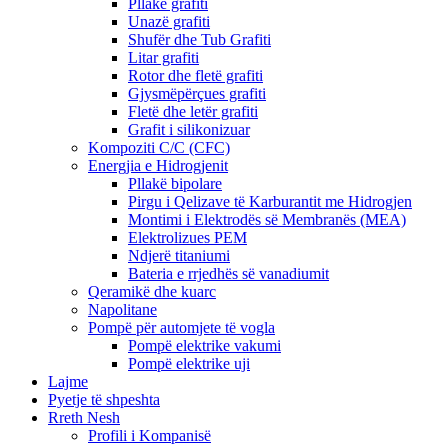
Pllakë grafiti
Unazë grafiti
Shufër dhe Tub Grafiti
Litar grafiti
Rotor dhe fletë grafiti
Gjysmëpërçues grafiti
Fletë dhe letër grafiti
Grafit i silikonizuar
Kompoziti C/C (CFC)
Energjia e Hidrogjenit
Pllakë bipolare
Pirgu i Qelizave të Karburantit me Hidrogjen
Montimi i Elektrodës së Membranës (MEA)
Elektrolizues PEM
Ndjerë titaniumi
Bateria e rrjedhës së vanadiumit
Qeramikë dhe kuarc
Napolitane
Pompë për automjete të vogla
Pompë elektrike vakumi
Pompë elektrike uji
Lajme
Pyetje të shpeshta
Rreth Nesh
Profili i Kompanisë