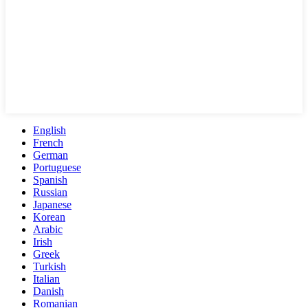
English
French
German
Portuguese
Spanish
Russian
Japanese
Korean
Arabic
Irish
Greek
Turkish
Italian
Danish
Romanian