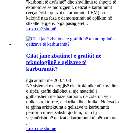
"karbonit të dyfishtë" dhe zhvillimit të shpejtë të
ekonomisë së hidrogjenit, qelizat e karburantit
(veçanërisht qelizat e karburantit PEM) po
kalojnë nga faza e demonstrimit në aplikim në
shkallë të gjerë. Nga pasagjerët...
Lexo më shumë
Cilat janë zbatimet e grafitit në
teknologjinë e qelizave të
karburantit?
nga admin më 26-04-03
Në sistemet e energjisë elektrokimike në zhvillim
e sipër, grafiti dallohet si një material i
gjithanshëm me bazë karboni, që zotëron veti
unike strukturore, elektrike dhe kimike. Ndërsa jo
të gjitha arkitekturat e qelizave të karburantit
përdorin universalisht grafitin, roli i tij -
veçanërisht në qelizat e karburantit të përparuara
...
Lexo më shumë