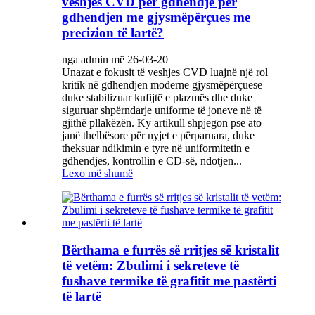
veshjes CVD për gdhendje për
gdhendjen me gjysmëpërçues me
precizion të lartë?
nga admin më 26-03-20
Unazat e fokusit të veshjes CVD luajnë një rol
kritik në gdhendjen moderne gjysmëpërçuese
duke stabilizuar kufijtë e plazmës dhe duke
siguruar shpërndarje uniforme të joneve në të
gjithë pllakëzën. Ky artikull shpjegon pse ato
janë thelbësore për nyjet e përparuara, duke
theksuar ndikimin e tyre në uniformitetin e
gdhendjes, kontrollin e CD-së, ndotjen...
Lexo më shumë
Bërthama e furrës së rritjes së kristalit
të vetëm: Zbulimi i sekreteve të
fushave termike të grafitit me pastërti
të lartë