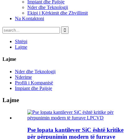
Impiant dhe Pajisje
Nder dhe Teknologji
Ekipi i Kërkimit dhe Zhvillimit
Na Kontaktoni
Shtëpi
Lajme
Lajme
Nder dhe Teknologji
Nderime
Profili i Kompanisë
Impiant dhe Pajisje
Lajme
Pse lopata kantilever SiC është kritike
për përpunimin modern të furrave