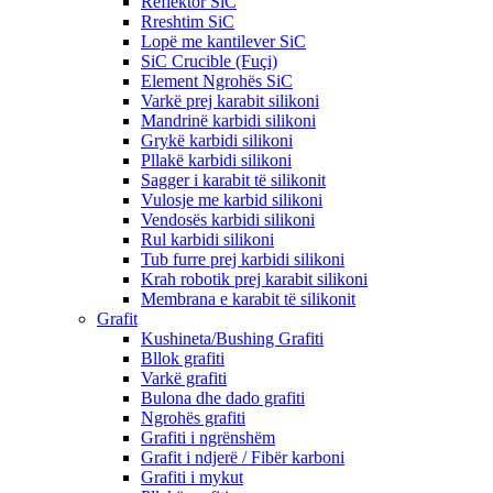
Reflektor SiC
Rreshtim SiC
Lopë me kantilever SiC
SiC Crucible (Fuçi)
Element Ngrohës SiC
Varkë prej karabit silikoni
Mandrinë karbidi silikoni
Grykë karbidi silikoni
Pllakë karbidi silikoni
Sagger i karabit të silikonit
Vulosje me karbid silikoni
Vendosës karbidi silikoni
Rul karbidi silikoni
Tub furre prej karbidi silikoni
Krah robotik prej karabit silikoni
Membrana e karabit të silikonit
Grafit
Kushineta/Bushing Grafiti
Bllok grafiti
Varkë grafiti
Bulona dhe dado grafiti
Ngrohës grafiti
Grafiti i ngrënshëm
Grafit i ndjerë / Fibër karboni
Grafiti i mykut