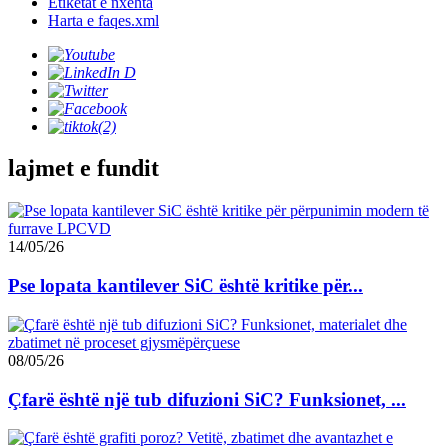
Etiketat e nxehta
Harta e faqes.xml
lajmet e fundit
14/05/26
Pse lopata kantilever SiC është kritike për...
08/05/26
Çfarë është një tub difuzioni SiC? Funksionet, ...