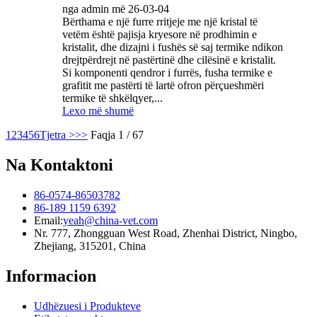
nga admin më 26-03-04
Bërthama e një furre rritjeje me një kristal të
vetëm është pajisja kryesore në prodhimin e
kristalit, dhe dizajni i fushës së saj termike ndikon
drejtpërdrejt në pastërtinë dhe cilësinë e kristalit.
Si komponenti qendror i furrës, fusha termike e
grafitit me pastërti të lartë ofron përçueshmëri
termike të shkëlqyer,...
Lexo më shumë
1
2
3
4
5
6
Tjetra >
>>
Faqja 1 / 67
Na Kontaktoni
86-0574-86503782
86-189 1159 6392
Email:
yeah@china-vet.com
Nr. 777, Zhongguan West Road, Zhenhai District, Ningbo,
Zhejiang, 315201, China
Informacion
Udhëzuesi i Produkteve