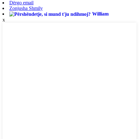
Dërgo email
Zonjusha Shmily
William
x