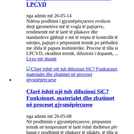
LPCVD
nga admin më 26-05-14
Ndërsa prodhimi i gjysmëpërçuesve evoluon
drejt gjeometrive më të vogla të pajisjeve,
rendimentit më të lartë të pllakave dhe
standardeve gjithnjë e më të rrepta të kontrollit të
ndotjes, pajisjet e përpunimit termik po përballen
me sfida të papara inxhinierike. Procese të tilla si
LPCVD, oksidimi termik, difuzioni i dopantit, ...
Lexo më shumë
Çfarë është një tub difuzioni SiC?
Funksionet, materialet dhe zbatimet
në proceset gjysmëpërçuese
nga admin më 26-05-08
Në prodhimin e gjysmëpërçuesve, përpunimi
termik në temperaturë të lartë është thelbësor për
hapat e prodhimit të pllakave të pllakës, të tilla si