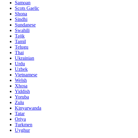
Samoan
Scots Gaelic
Shona
Sindhi
Sundanese
Swahili
Tajik
Tamil
Telugu
Thai
Ukrainian
Urdu
Uzbek
Vietnamese
Welsh
Xhosa
Yiddish
Yoruba
Zulu
Kinyarwanda
Tatar
Oriya
Turkmen
Uyghur