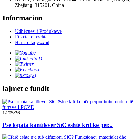
Zhejiang, 315201, China
Informacion
Udhëzuesi i Produkteve
Etiketat e nxehta
Harta e faqes.xml
lajmet e fundit
14/05/26
Pse lopata kantilever SiC është kritike për...