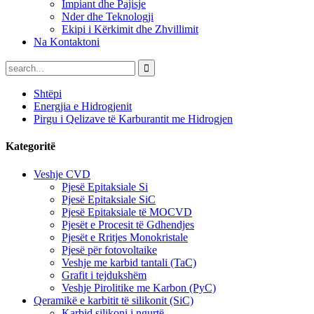
Impiant dhe Pajisje
Nder dhe Teknologji
Ekipi i Kërkimit dhe Zhvillimit
Na Kontaktoni
Shtëpi
Energjia e Hidrogjenit
Pirgu i Qelizave të Karburantit me Hidrogjen
Kategoritë
Veshje CVD
Pjesë Epitaksiale Si
Pjesë Epitaksiale SiC
Pjesë Epitaksiale të MOCVD
Pjesët e Procesit të Gdhendjes
Pjesët e Rritjes Monokristale
Pjesë për fotovoltaike
Veshje me karbid tantali (TaC)
Grafit i tejdukshëm
Veshje Pirolitike me Karbon (PyC)
Qeramikë e karbitit të silikonit (SiC)
Karbid silikoni i ngurtë