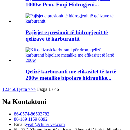
1000w Pem, Fuqi Hidrogjeni...
Pajisjet e presionit të hidrogjenit të
qelizave të karburantit
Qelizë karburanti me efikasitet të lartë
200w metalike bipolare hidraulike...
1
2
3
4
5
6
Tjetra >
>>
Faqja 1 / 46
Na Kontaktoni
86-0574-86503782
86-189 1159 6392
Email:
yeah@china-vet.com
Nr. 777, Zhongguan West Road, Zhenhai District, Ningbo,