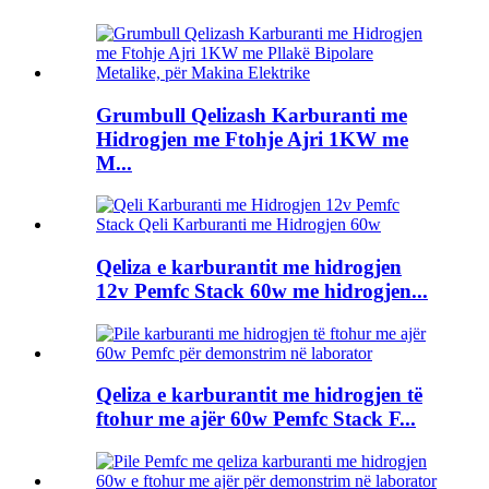
Grumbull Qelizash Karburanti me
Hidrogjen me Ftohje Ajri 1KW me
M...
Qeliza e karburantit me hidrogjen
12v Pemfc Stack 60w me hidrogjen...
Qeliza e karburantit me hidrogjen të
ftohur me ajër 60w Pemfc Stack F...