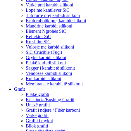
Varkë prej karabit silikoni
Lopë me kantilever SiC
Tub furre prej karbidi silikoni
Krah robotik prej karabit silikoni
Mandrinë karbidi silikoni
Element Ngrohës SiC
Reflektor SiC
Rreshtim SiC
Vulosje me karbid silikoni
SiC Crucible (Fuçi)
Grykë karbidi silikoni
Pllakë karbidi silikoni
Sagger i karabit të silikonit
Vendosës karbidi silikoni
Rul karbidi silikoni
Membrana e karabit të silikonit
Grafit
Pllakë grafiti
Kushineta/Bushing Grafiti
Unazë grafiti
Grafit i ndjerë / Fibër karboni
Varkë grafiti
Grafiti i mykut
Bllok grafiti