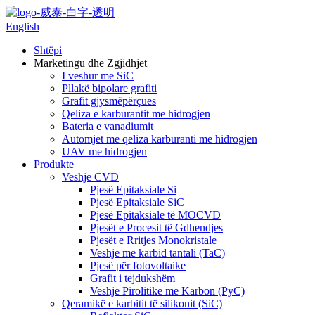
English
Shtëpi
Marketingu dhe Zgjidhjet
I veshur me SiC
Pllakë bipolare grafiti
Grafit gjysmëpërçues
Qeliza e karburantit me hidrogjen
Bateria e vanadiumit
Automjet me qeliza karburanti me hidrogjen
UAV me hidrogjen
Produkte
Veshje CVD
Pjesë Epitaksiale Si
Pjesë Epitaksiale SiC
Pjesë Epitaksiale të MOCVD
Pjesët e Procesit të Gdhendjes
Pjesët e Rritjes Monokristale
Veshje me karbid tantali (TaC)
Pjesë për fotovoltaike
Grafit i tejdukshëm
Veshje Pirolitike me Karbon (PyC)
Qeramikë e karbitit të silikonit (SiC)