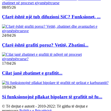
08/05/26
Çfarë është një tub difuzioni SiC? Funksionet, ...
24/04/26
Çfarë është grafiti poroz? Vetitë, Zbatimi...
17/04/26
Cilat janë zbatimet e grafitit...
10/04/26
Si funksionojnë pllakat bipolare të grafitit në fu...
© Të drejtat e autorit - 2010-2022: Të gjitha të drejtat e
rezervuara.
Politika e Privatësisë