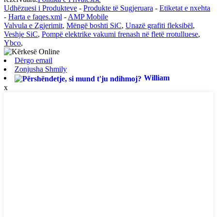
Udhëzuesi i Produkteve
-
Produkte të Sugjeruara
-
Etiketat e nxehta
-
Harta e faqes.xml
-
AMP Mobile
Valvula e Zgjerimit
,
Mëngë boshti SiC
,
Unazë grafiti fleksibël
,
Veshje SiC
,
Pompë elektrike vakumi frenash në fletë rrotulluese
,
Ybco
,
Dërgo email
Zonjusha Shmily
William
x