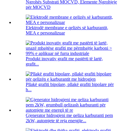
Ngrohës Substrati MOCVD, Elemente Ngrohjeje
për MOCVD
Elektrodë membrane e qelizës së karburantit,
MEA e personalizuar
Produkt inovativ grafit me pastërti të lartë,
grafit...
Pllakë grafiti bipolare, pllakë grafiti bipolare për
h...
Gjenerator hidrogjeni me qeliza karburanti pem
2kW, automjete të reja energjie...