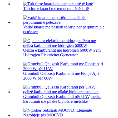
Tub furre kuarci me temperaturë të lartë
Varkë kuarci me pastërti të lartë për përpunimin e
petëzave
Qeliza e karburantit me hidrogjen 6000W Pem
Hidrogjen Elektricitet Gjenerator...
Grumbull Qelizash Karburanti me Ftohje Ajri
2000 W për UAV
Grumbull Qelizash Karburanti për UAV, qelizë
karburanti me pllakë biplolare metalike