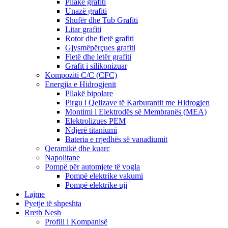
Pllakë grafiti
Unazë grafiti
Shufër dhe Tub Grafiti
Litar grafiti
Rotor dhe fletë grafiti
Gjysmëpërçues grafiti
Fletë dhe letër grafiti
Grafit i silikonizuar
Kompoziti C/C (CFC)
Energjia e Hidrogjenit
Pllakë bipolare
Pirgu i Qelizave të Karburantit me Hidrogjen
Montimi i Elektrodës së Membranës (MEA)
Elektrolizues PEM
Ndjerë titaniumi
Bateria e rrjedhës së vanadiumit
Qeramikë dhe kuarc
Napolitane
Pompë për automjete të vogla
Pompë elektrike vakumi
Pompë elektrike uji
Lajme
Pyetje të shpeshta
Rreth Nesh
Profili i Kompanisë