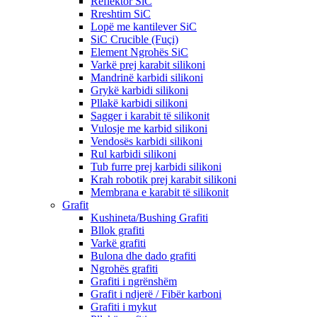
Reflektor SiC
Rreshtim SiC
Lopë me kantilever SiC
SiC Crucible (Fuçi)
Element Ngrohës SiC
Varkë prej karabit silikoni
Mandrinë karbidi silikoni
Grykë karbidi silikoni
Pllakë karbidi silikoni
Sagger i karabit të silikonit
Vulosje me karbid silikoni
Vendosës karbidi silikoni
Rul karbidi silikoni
Tub furre prej karbidi silikoni
Krah robotik prej karabit silikoni
Membrana e karabit të silikonit
Grafit
Kushineta/Bushing Grafiti
Bllok grafiti
Varkë grafiti
Bulona dhe dado grafiti
Ngrohës grafiti
Grafiti i ngrënshëm
Grafit i ndjerë / Fibër karboni
Grafiti i mykut