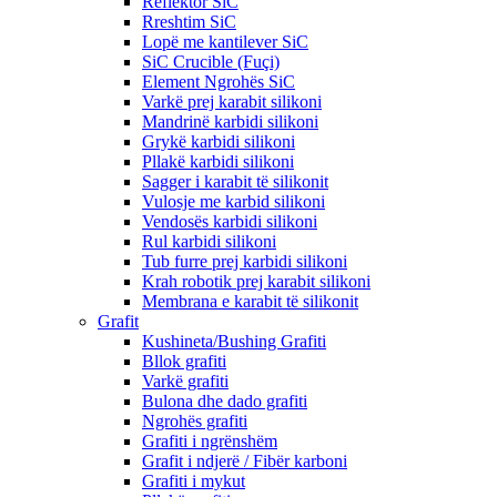
Reflektor SiC
Rreshtim SiC
Lopë me kantilever SiC
SiC Crucible (Fuçi)
Element Ngrohës SiC
Varkë prej karabit silikoni
Mandrinë karbidi silikoni
Grykë karbidi silikoni
Pllakë karbidi silikoni
Sagger i karabit të silikonit
Vulosje me karbid silikoni
Vendosës karbidi silikoni
Rul karbidi silikoni
Tub furre prej karbidi silikoni
Krah robotik prej karabit silikoni
Membrana e karabit të silikonit
Grafit
Kushineta/Bushing Grafiti
Bllok grafiti
Varkë grafiti
Bulona dhe dado grafiti
Ngrohës grafiti
Grafiti i ngrënshëm
Grafit i ndjerë / Fibër karboni
Grafiti i mykut