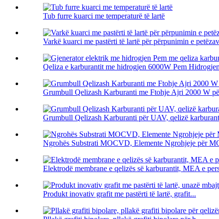
Tub furre kuarci me temperaturë të lartë
Varkë kuarci me pastërti të lartë për përpunimin e petëza
Qeliza e karburantit me hidrogjen 6000W Pem Hidrogjen E
Grumbull Qelizash Karburanti me Ftohje Ajri 2000 W 
Grumbull Qelizash Karburanti për UAV, qelizë karburanti
Ngrohës Substrati MOCVD, Elemente Ngrohjeje për
Elektrodë membrane e qelizës së karburantit, MEA e per
Produkt inovativ grafit me pastërti të lartë, grafit...