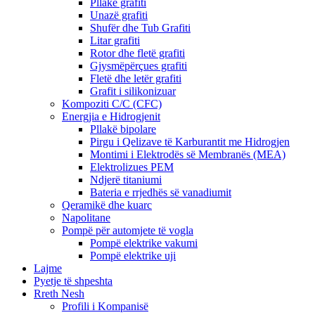
Pllakë grafiti
Unazë grafiti
Shufër dhe Tub Grafiti
Litar grafiti
Rotor dhe fletë grafiti
Gjysmëpërçues grafiti
Fletë dhe letër grafiti
Grafit i silikonizuar
Kompoziti C/C (CFC)
Energjia e Hidrogjenit
Pllakë bipolare
Pirgu i Qelizave të Karburantit me Hidrogjen
Montimi i Elektrodës së Membranës (MEA)
Elektrolizues PEM
Ndjerë titaniumi
Bateria e rrjedhës së vanadiumit
Qeramikë dhe kuarc
Napolitane
Pompë për automjete të vogla
Pompë elektrike vakumi
Pompë elektrike uji
Lajme
Pyetje të shpeshta
Rreth Nesh
Profili i Kompanisë