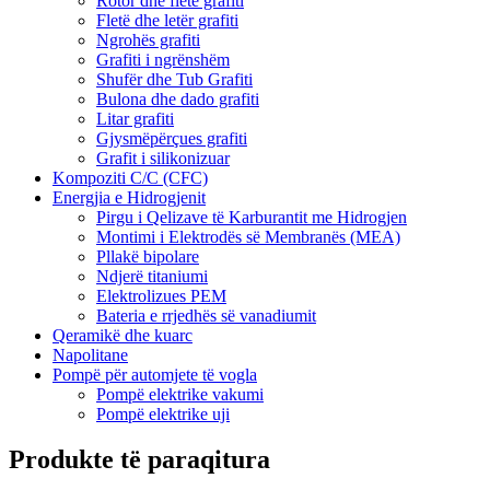
Rotor dhe fletë grafiti
Fletë dhe letër grafiti
Ngrohës grafiti
Grafiti i ngrënshëm
Shufër dhe Tub Grafiti
Bulona dhe dado grafiti
Litar grafiti
Gjysmëpërçues grafiti
Grafit i silikonizuar
Kompoziti C/C (CFC)
Energjia e Hidrogjenit
Pirgu i Qelizave të Karburantit me Hidrogjen
Montimi i Elektrodës së Membranës (MEA)
Pllakë bipolare
Ndjerë titaniumi
Elektrolizues PEM
Bateria e rrjedhës së vanadiumit
Qeramikë dhe kuarc
Napolitane
Pompë për automjete të vogla
Pompë elektrike vakumi
Pompë elektrike uji
Produkte të paraqitura