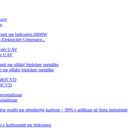
ve
lektricitet Gjenerator...
për UAV
 me pllakë biplolare metalike
 MOCVD
sonalizuar