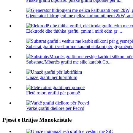
Pllakë grafiti bipolare, pllakë grafiti bipolare për h...
Gjenerator hidrogjeni me qeliza karburanti pem 2kW, autom
Elektrodë dhe thithka grafiti, çmim i mirë edm gr ...
Substrat grafiti i veshur me karabit silikoni për gjysmëpër
Substrate/Mbartës grafiti me silic karabit Co...
Unazë grafiti për lubrifikim
Fletë rotori grafiti për pompë
Varkë grafiti diellore për Pecvd
Pjesët e Rritjes Monokristale