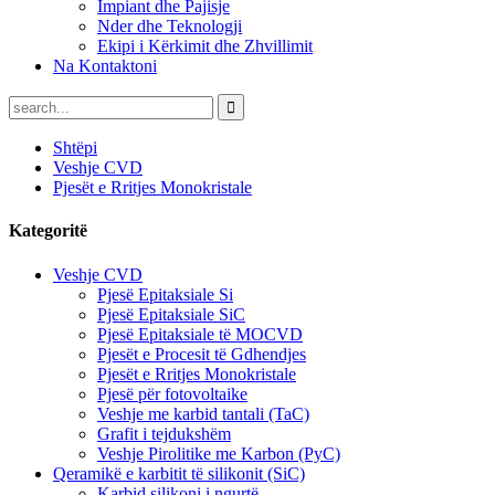
Impiant dhe Pajisje
Nder dhe Teknologji
Ekipi i Kërkimit dhe Zhvillimit
Na Kontaktoni
Shtëpi
Veshje CVD
Pjesët e Rritjes Monokristale
Kategoritë
Veshje CVD
Pjesë Epitaksiale Si
Pjesë Epitaksiale SiC
Pjesë Epitaksiale të MOCVD
Pjesët e Procesit të Gdhendjes
Pjesët e Rritjes Monokristale
Pjesë për fotovoltaike
Veshje me karbid tantali (TaC)
Grafit i tejdukshëm
Veshje Pirolitike me Karbon (PyC)
Qeramikë e karbitit të silikonit (SiC)
Karbid silikoni i ngurtë