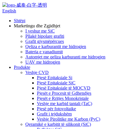
English
Shtëpi
Marketingu dhe Zgjidhjet
I veshur me SiC
Pllakë bipolare grafiti
Grafit gjysmëpërçues
Qeliza e karburantit me hidrogjen
Bateria e vanadiumit
Automjet me qeliza karburanti me hidrogjen
UAV me hidrogjen
Produkte
Veshje CVD
Pjesë Epitaksiale Si
Pjesë Epitaksiale SiC
Pjesë Epitaksiale të MOCVD
Pjesët e Procesit të Gdhendjes
Pjesët e Rritjes Monokristale
Veshje me karbid tantali (TaC)
Pjesë për fotovoltaike
Grafit i tejdukshëm
Veshje Pirolitike me Karbon (PyC)
Qeramikë e karbitit të silikonit (SiC)