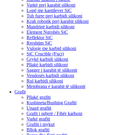
Varkë prej karabit silikoni
Lopë me kantilever SiC
Tub furre prej karbidi silikoni
Krah robotik prej karabit silikoni
Mandrinë karbidi silikoni
Element Ngrohës SiC
Reflektor SiC
Rreshtim SiC
Vulosje me karbid silikoni
SiC Crucible (Fuçi)
Grykë karbidi silikoni
Pllakë karbidi silikoni
Sagger i karabit të silikonit
Vendosës karbidi silikoni
Rul karbidi silikoni
Membrana e karabit të silikonit
Grafit
Pllakë grafiti
Kushineta/Bushing Grafiti
Unazë grafiti
Grafit i ndjerë / Fibër karboni
Varkë grafiti
Grafiti i mykut
Bllok grafiti