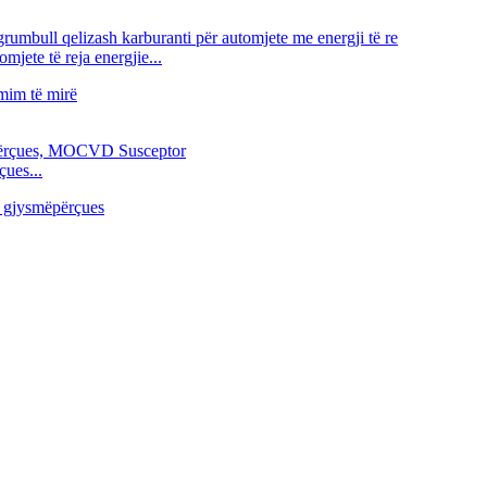
jete të reja energjie...
çues...