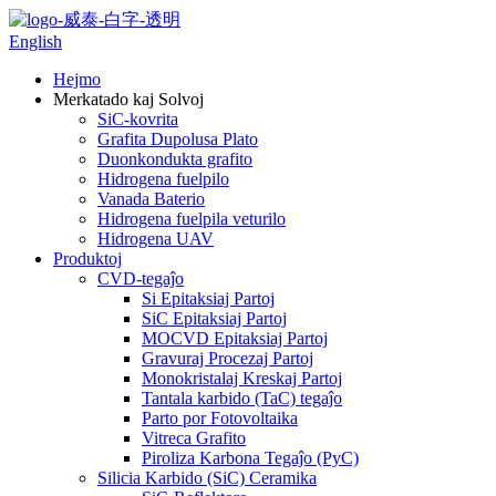
English
Hejmo
Merkatado kaj Solvoj
SiC-kovrita
Grafita Dupolusa Plato
Duonkondukta grafito
Hidrogena fuelpilo
Vanada Baterio
Hidrogena fuelpila veturilo
Hidrogena UAV
Produktoj
CVD-tegaĵo
Si Epitaksiaj Partoj
SiC Epitaksiaj Partoj
MOCVD Epitaksiaj Partoj
Gravuraj Procezaj Partoj
Monokristalaj Kreskaj Partoj
Tantala karbido (TaC) tegaĵo
Parto por Fotovoltaika
Vitreca Grafito
Piroliza Karbona Tegaĵo (PyC)
Silicia Karbido (SiC) Ceramika