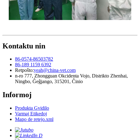
Kontaktu nin
86-0574-86503782
86-189 1159 6392
Retpoŝto:
yeah@china-vet.com
n-ro 777, Zhongguan Okcidenta Vojo, Distrikto Zhenhai,
Ningbo, Ĝeĝjango, 315201, Ĉinio
Informoj
Produkta Gvidilo
Varmaj Etikedoj
Mapo de retejo.xml