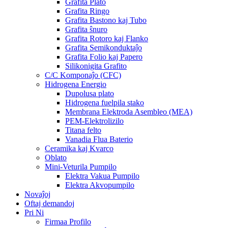
Grafita Plato
Grafita Ringo
Grafita Bastono kaj Tubo
Grafita ŝnuro
Grafita Rotoro kaj Flanko
Grafita Semikonduktaĵo
Grafita Folio kaj Papero
Silikonigita Grafito
C/C Komponaĵo (CFC)
Hidrogena Energio
Dupolusa plato
Hidrogena fuelpila stako
Membrana Elektroda Asembleo (MEA)
PEM-Elektrolizilo
Titana felto
Vanadia Flua Baterio
Ceramika kaj Kvarco
Oblato
Mini-Veturila Pumpilo
Elektra Vakua Pumpilo
Elektra Akvopumpilo
Novaĵoj
Oftaj demandoj
Pri Ni
Firmaa Profilo