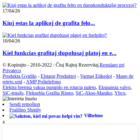
17/04/26
Kiuj estas la aplikoj de grafita felo...
10/04/26
Kiel funkcias grafitaj dupolusaj platoj en e...
© Kopirajto - 2010-2022 : Ĉiuj Rajtoj Rezervitaj.
Regularo pri
Privateco
Produkta Gvidilo
-
Elstaraj Produktoj
-
Varmaj Etikedoj
-
Mapo de
retejo.xml
-
AMP Poŝtelefono
Elektra bremsa vakua pumpilo en rotacia paleto
,
Ekspansia valvo
,
SiC-tegaĵo
,
Fleksebla Grafita Ringo
,
SiC-Akso-Maniko
,
Ybco
,
Sendi retpoŝton
Fraŭlino Shmily
Vilhelmo
x