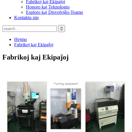
Fabrikoj kaj Ekipaĵoj
Honoro kaj Teknologio
Esploro kaj Disvolviĝo-Teamo
Kontaktu nin
Hejmo
Fabrikoj kaj Ekipaĵoj
Fabrikoj kaj Ekipaĵoj