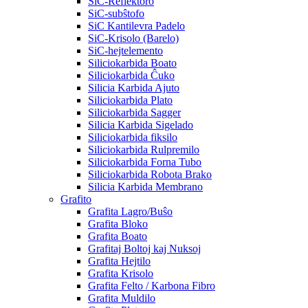
SiC-Reflektoro
SiC-subŝtofo
SiC Kantilevra Padelo
SiC-Krisolo (Barelo)
SiC-hejtelemento
Siliciokarbida Boato
Siliciokarbida Ĉuko
Silicia Karbida Ajuto
Siliciokarbida Plato
Siliciokarbida Sagger
Silicia Karbida Sigelado
Siliciokarbida fiksilo
Siliciokarbida Rulpremilo
Siliciokarbida Forna Tubo
Siliciokarbida Robota Brako
Silicia Karbida Membrano
Grafito
Grafita Lagro/Buŝo
Grafita Bloko
Grafita Boato
Grafitaj Boltoj kaj Nuksoj
Grafita Hejtilo
Grafita Krisolo
Grafita Felto / Karbona Fibro
Grafita Muldilo