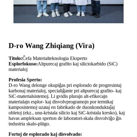
D-ro Wang Zhiqiang (Vira)
Titolo:
Ĉefa Materialteknologia Eksperto
Esplorfokuso:
Altpurecaj grafito kaj siliciokarbido (SiC)
materialoj
Profesia Sperto:
D-ro Wang delonge okupiĝas pri esplorado de progresintaj
karbonaj materialoj, specialiĝante pri altpurecaj grafito- kaj
SiC-materialsistemoj. Li gvidis plurajn alt-efikecajn
materialajn esplor- kaj disvolvprogramojn por termikaj
kamposistemoj uzataj en fabrikado de duonkonduktaĵaj
obletoj (ekz., unu-kristala silicio kaj SiC-kristala kresko), kaj
havas ampleksan sperton de laboratori-skala disvolviĝo ĝis
industria skalo-pliigo.
Fortoj de esplorado kaj disvolvado: