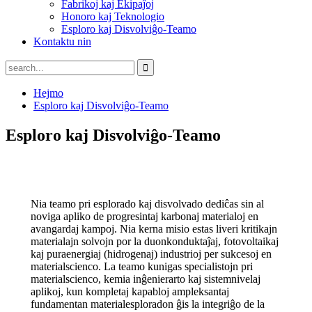
Fabrikoj kaj Ekipaĵoj
Honoro kaj Teknologio
Esploro kaj Disvolviĝo-Teamo
Kontaktu nin
Hejmo
Esploro kaj Disvolviĝo-Teamo
Esploro kaj Disvolviĝo-Teamo
Nia teamo pri esplorado kaj disvolvado dediĉas sin al
noviga apliko de progresintaj karbonaj materialoj en
avangardaj kampoj. Nia kerna misio estas liveri kritikajn
materialajn solvojn por la duonkonduktaĵaj, fotovoltaikaj
kaj puraenergiaj (hidrogenaj) industrioj per sukcesoj en
materialscienco. La teamo kunigas specialistojn pri
materialscienco, kemia inĝenierarto kaj sistemnivelaj
aplikoj, kun kompletaj kapabloj ampleksantaj
fundamentan materialesploradon ĝis la integriĝo de la