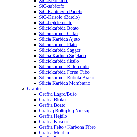
SiC-Reflektoro
SiC-subŝtofo
SiC Kantilevra Padelo
SiC-Krisolo (Barelo)
SiC-hejtelemento
Siliciokarbida Boato
Siliciokarbida Ĉuko
Silicia Karbida Ajuto
Siliciokarbida Plato
Siliciokarbida Sagger
Silicia Karbida Sigelado
Siliciokarbida fiksilo
Siliciokarbida Rulpremilo
Siliciokarbida Forna Tubo
Siliciokarbida Robota Brako
Silicia Karbida Membrano
Grafito
Grafita Lagro/Buŝo
Grafita Bloko
Grafita Boato
Grafitaj Boltoj kaj Nuksoj
Grafita Hejtilo
Grafita Krisolo
Grafita Felto / Karbona Fibro
Grafita Muldilo