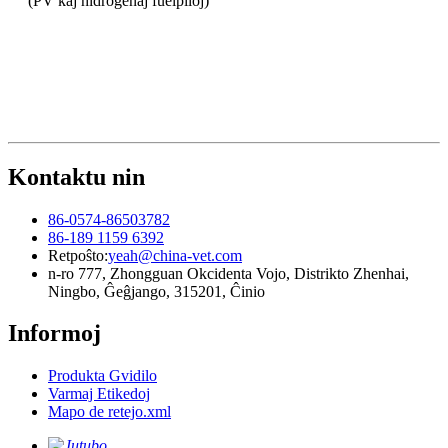
(PV kaj hidrogenaj fuelpiloj)
Kontaktu nin
86-0574-86503782
86-189 1159 6392
Retpoŝto:
yeah@china-vet.com
n-ro 777, Zhongguan Okcidenta Vojo, Distrikto Zhenhai,
Ningbo, Ĝeĝjango, 315201, Ĉinio
Informoj
Produkta Gvidilo
Varmaj Etikedoj
Mapo de retejo.xml