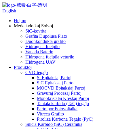
English
Hejmo
Merkatado kaj Solvoj
SiC-kovrita
Grafita Dupolusa Plato
Duonkondukta grafito
Hidrogena fuelpilo
Vanada Baterio
Hidrogena fuelpila veturilo
Hidrogena UAV
Produktoj
CVD-tegaĵo
Si Epitaksiaj Partoj
SiC Epitaksiaj Partoj
MOCVD Epitaksiaj Partoj
Gravuraj Procezaj Partoj
Monokristalaj Kreskaj Partoj
Tantala karbido (TaC) tegaĵo
Parto por Fotovoltaika
Vitreca Grafito
Piroliza Karbona Tegaĵo (PyC)
Silicia Karbido (SiC) Ceramika