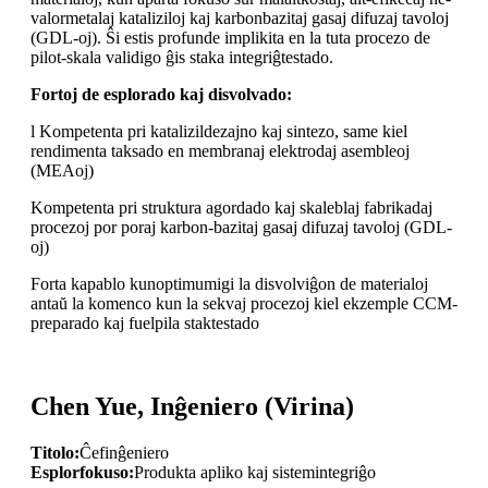
valormetalaj kataliziloj kaj karbonbazitaj gasaj difuzaj tavoloj
(GDL-oj). Ŝi estis profunde implikita en la tuta procezo de
pilot-skala validigo ĝis staka integriĝtestado.
Fortoj de esplorado kaj disvolvado:
l Kompetenta pri katalizildezajno kaj sintezo, same kiel
rendimenta taksado en membranaj elektrodaj asembleoj
(MEAoj)
Kompetenta pri struktura agordado kaj skaleblaj fabrikadaj
procezoj por poraj karbon-bazitaj gasaj difuzaj tavoloj (GDL-
oj)
Forta kapablo kunoptimumigi la disvolviĝon de materialoj
antaŭ la komenco kun la sekvaj procezoj kiel ekzemple CCM-
preparado kaj fuelpila staktestado
Chen Yue, Inĝeniero (Virina)
Titolo:
Ĉefinĝeniero
Esplorfokuso:
Produkta apliko kaj sistemintegriĝo