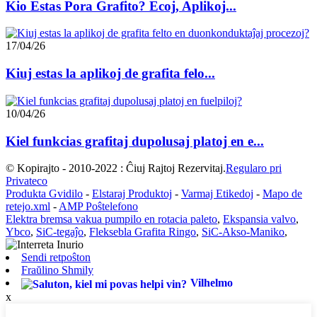
Kio Estas Pora Grafito? Ecoj, Aplikoj...
17/04/26
Kiuj estas la aplikoj de grafita felo...
10/04/26
Kiel funkcias grafitaj dupolusaj platoj en e...
© Kopirajto - 2010-2022 : Ĉiuj Rajtoj Rezervitaj.
Regularo pri
Privateco
Produkta Gvidilo
-
Elstaraj Produktoj
-
Varmaj Etikedoj
-
Mapo de
retejo.xml
-
AMP Poŝtelefono
Elektra bremsa vakua pumpilo en rotacia paleto
,
Ekspansia valvo
,
Ybco
,
SiC-tegaĵo
,
Fleksebla Grafita Ringo
,
SiC-Akso-Maniko
,
Sendi retpoŝton
Fraŭlino Shmily
Vilhelmo
x