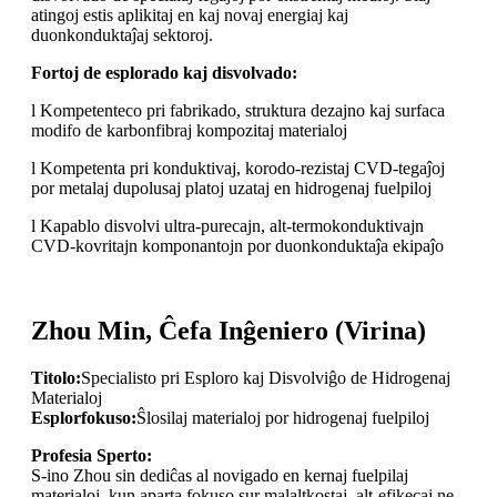
atingoj estis aplikitaj en kaj novaj energiaj kaj
duonkonduktaĵaj sektoroj.
Fortoj de esplorado kaj disvolvado:
l Kompetenteco pri fabrikado, struktura dezajno kaj surfaca
modifo de karbonfibraj kompozitaj materialoj
l Kompetenta pri konduktivaj, korodo-rezistaj CVD-tegaĵoj
por metalaj dupolusaj platoj uzataj en hidrogenaj fuelpiloj
l Kapablo disvolvi ultra-purecajn, alt-termokonduktivajn
CVD-kovritajn komponantojn por duonkonduktaĵa ekipaĵo
Zhou Min, Ĉefa Inĝeniero (Virina)
Titolo:
Specialisto pri Esploro kaj Disvolviĝo de Hidrogenaj
Materialoj
Esplorfokuso:
Ŝlosilaj materialoj por hidrogenaj fuelpiloj
Profesia Sperto:
S-ino Zhou sin dediĉas al novigado en kernaj fuelpilaj
materialoj, kun aparta fokuso sur malaltkostaj, alt-efikecaj ne-