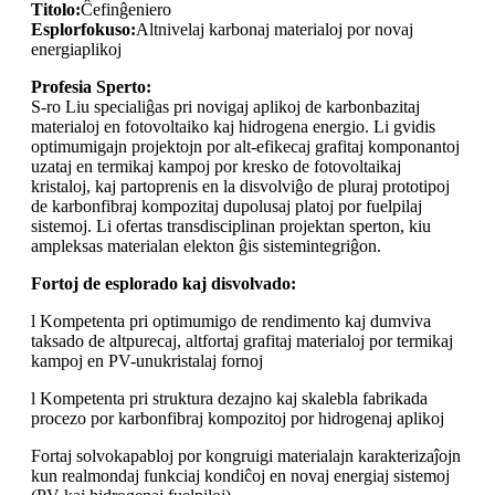
Titolo:
Ĉefinĝeniero
Esplorfokuso:
Altnivelaj karbonaj materialoj por novaj
energiaplikoj
Profesia Sperto:
S-ro Liu specialiĝas pri novigaj aplikoj de karbonbazitaj
materialoj en fotovoltaiko kaj hidrogena energio. Li gvidis
optimumigajn projektojn por alt-efikecaj grafitaj komponantoj
uzataj en termikaj kampoj por kresko de fotovoltaikaj
kristaloj, kaj partoprenis en la disvolviĝo de pluraj prototipoj
de karbonfibraj kompozitaj dupolusaj platoj por fuelpilaj
sistemoj. Li ofertas transdisciplinan projektan sperton, kiu
ampleksas materialan elekton ĝis sistemintegriĝon.
Fortoj de esplorado kaj disvolvado:
l Kompetenta pri optimumigo de rendimento kaj dumviva
taksado de altpurecaj, altfortaj grafitaj materialoj por termikaj
kampoj en PV-unukristalaj fornoj
l Kompetenta pri struktura dezajno kaj skalebla fabrikada
procezo por karbonfibraj kompozitoj por hidrogenaj aplikoj
Fortaj solvokapabloj por kongruigi materialajn karakterizaĵojn
kun realmondaj funkciaj kondiĉoj en novaj energiaj sistemoj