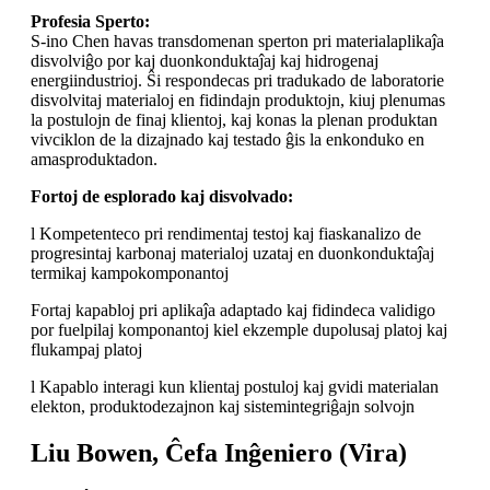
Profesia Sperto:
S-ino Chen havas transdomenan sperton pri materialaplikaĵa
disvolviĝo por kaj duonkonduktaĵaj kaj hidrogenaj
energiindustrioj. Ŝi respondecas pri tradukado de laboratorie
disvolvitaj materialoj en fidindajn produktojn, kiuj plenumas
la postulojn de finaj klientoj, kaj konas la plenan produktan
vivciklon de la dizajnado kaj testado ĝis la enkonduko en
amasproduktadon.
Fortoj de esplorado kaj disvolvado:
l Kompetenteco pri rendimentaj testoj kaj fiaskanalizo de
progresintaj karbonaj materialoj uzataj en duonkonduktaĵaj
termikaj kampokomponantoj
Fortaj kapabloj pri aplikaĵa adaptado kaj fidindeca validigo
por fuelpilaj komponantoj kiel ekzemple dupolusaj platoj kaj
flukampaj platoj
l Kapablo interagi kun klientaj postuloj kaj gvidi materialan
elekton, produktodezajnon kaj sistemintegriĝajn solvojn
Liu Bowen, Ĉefa Inĝeniero (Vira)