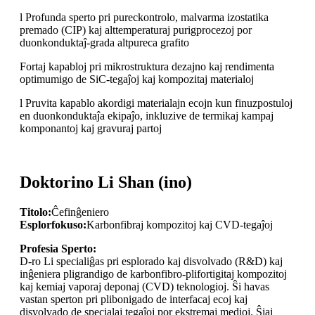
l Profunda sperto pri pureckontrolo, malvarma izostatika
premado (CIP) kaj alttemperaturaj purigprocezoj por
duonkonduktaĵ-grada altpureca grafito
Fortaj kapabloj pri mikrostruktura dezajno kaj rendimenta
optimumigo de SiC-tegaĵoj kaj kompozitaj materialoj
l Pruvita kapablo akordigi materialajn ecojn kun finuzpostuloj
en duonkonduktaĵa ekipaĵo, inkluzive de termikaj kampaj
komponantoj kaj gravuraj partoj
Doktorino Li Shan (ino)
Titolo:
Ĉefinĝeniero
Esplorfokuso:
Karbonfibraj kompozitoj kaj CVD-tegaĵoj
Profesia Sperto:
D-ro Li specialiĝas pri esplorado kaj disvolvado (R&D) kaj
inĝeniera pligrandigo de karbonfibro-plifortigitaj kompozitoj
kaj kemiaj vaporaj deponaj (CVD) teknologioj. Ŝi havas
vastan sperton pri plibonigado de interfacaj ecoj kaj
disvolvado de specialaj tegaĵoj por ekstremaj medioj. Ŝiaj