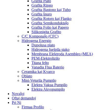
Grafita Plato
Grafita Ringo
Grafita Bastono kaj Tubo
Grafita ŝnuro
Grafita Rotoro kaj Flanko
Grafita Semikonduktaĵo
Grafita Folio kaj Papero
Silikonigita Grafito
C/C Komponaĵo (CFC)
Hidrogena Energio
Dupolusa plato
Hidrogena fuelpila stako
Membrana Elektroda Asembleo (MEA)
PEM-Elektrolizilo
Titana felto
Vanadia Flua Baterio
Ceramika kaj Kvarco
Oblato
Mini-Veturila Pumpilo
Elektra Vakua Pumpilo
Elektra Akvopumpilo
Novaĵoj
Oftaj demandoj
Pri Ni
Firmaa Profilo