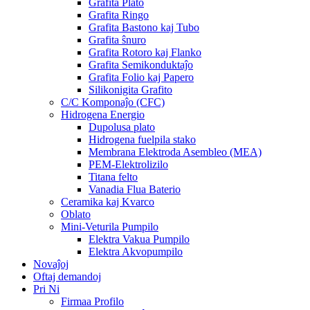
Grafita Plato
Grafita Ringo
Grafita Bastono kaj Tubo
Grafita ŝnuro
Grafita Rotoro kaj Flanko
Grafita Semikonduktaĵo
Grafita Folio kaj Papero
Silikonigita Grafito
C/C Komponaĵo (CFC)
Hidrogena Energio
Dupolusa plato
Hidrogena fuelpila stako
Membrana Elektroda Asembleo (MEA)
PEM-Elektrolizilo
Titana felto
Vanadia Flua Baterio
Ceramika kaj Kvarco
Oblato
Mini-Veturila Pumpilo
Elektra Vakua Pumpilo
Elektra Akvopumpilo
Novaĵoj
Oftaj demandoj
Pri Ni
Firmaa Profilo