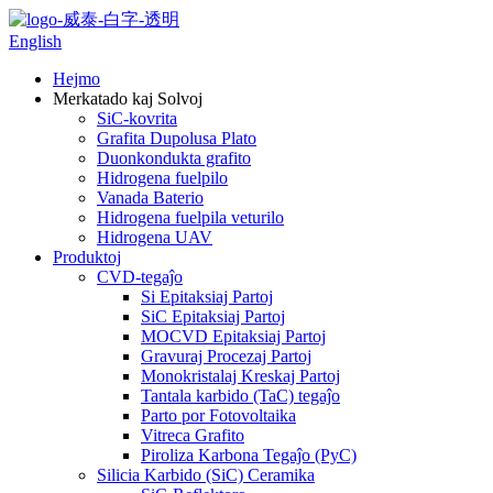
English
Hejmo
Merkatado kaj Solvoj
SiC-kovrita
Grafita Dupolusa Plato
Duonkondukta grafito
Hidrogena fuelpilo
Vanada Baterio
Hidrogena fuelpila veturilo
Hidrogena UAV
Produktoj
CVD-tegaĵo
Si Epitaksiaj Partoj
SiC Epitaksiaj Partoj
MOCVD Epitaksiaj Partoj
Gravuraj Procezaj Partoj
Monokristalaj Kreskaj Partoj
Tantala karbido (TaC) tegaĵo
Parto por Fotovoltaika
Vitreca Grafito
Piroliza Karbona Tegaĵo (PyC)
Silicia Karbido (SiC) Ceramika