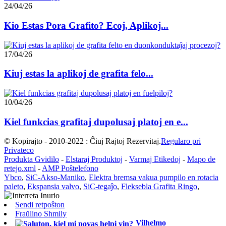
24/04/26
Kio Estas Pora Grafito? Ecoj, Aplikoj...
17/04/26
Kiuj estas la aplikoj de grafita felo...
10/04/26
Kiel funkcias grafitaj dupolusaj platoj en e...
© Kopirajto - 2010-2022 : Ĉiuj Rajtoj Rezervitaj.
Regularo pri
Privateco
Produkta Gvidilo
-
Elstaraj Produktoj
-
Varmaj Etikedoj
-
Mapo de
retejo.xml
-
AMP Poŝtelefono
Ybco
,
SiC-Akso-Maniko
,
Elektra bremsa vakua pumpilo en rotacia
paleto
,
Ekspansia valvo
,
SiC-tegaĵo
,
Fleksebla Grafita Ringo
,
Sendi retpoŝton
Fraŭlino Shmily
Vilhelmo