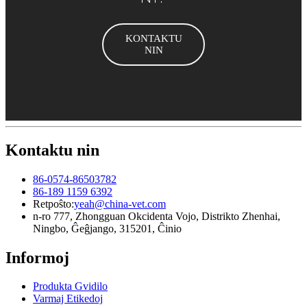
KONTAKTU
NIN
Kontaktu nin
86-0574-86503782
86-189 1159 6392
Retpoŝto:
yeah@china-vet.com
n-ro 777, Zhongguan Okcidenta Vojo, Distrikto Zhenhai,
Ningbo, Ĝeĝjango, 315201, Ĉinio
Informoj
Produkta Gvidilo
Varmaj Etikedoj