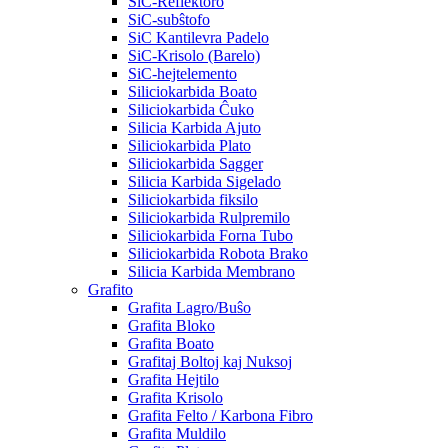
SiC-Reflektoro
SiC-subŝtofo
SiC Kantilevra Padelo
SiC-Krisolo (Barelo)
SiC-hejtelemento
Siliciokarbida Boato
Siliciokarbida Ĉuko
Silicia Karbida Ajuto
Siliciokarbida Plato
Siliciokarbida Sagger
Silicia Karbida Sigelado
Siliciokarbida fiksilo
Siliciokarbida Rulpremilo
Siliciokarbida Forna Tubo
Siliciokarbida Robota Brako
Silicia Karbida Membrano
Grafito
Grafita Lagro/Buŝo
Grafita Bloko
Grafita Boato
Grafitaj Boltoj kaj Nuksoj
Grafita Hejtilo
Grafita Krisolo
Grafita Felto / Karbona Fibro
Grafita Muldilo