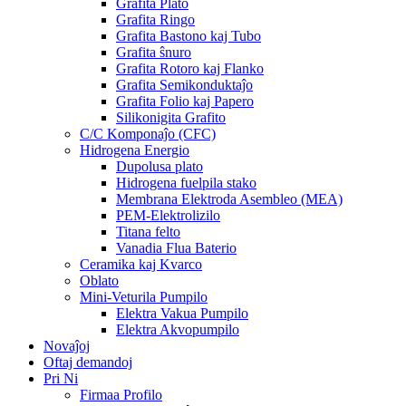
Grafita Plato
Grafita Ringo
Grafita Bastono kaj Tubo
Grafita ŝnuro
Grafita Rotoro kaj Flanko
Grafita Semikonduktaĵo
Grafita Folio kaj Papero
Silikonigita Grafito
C/C Komponaĵo (CFC)
Hidrogena Energio
Dupolusa plato
Hidrogena fuelpila stako
Membrana Elektroda Asembleo (MEA)
PEM-Elektrolizilo
Titana felto
Vanadia Flua Baterio
Ceramika kaj Kvarco
Oblato
Mini-Veturila Pumpilo
Elektra Vakua Pumpilo
Elektra Akvopumpilo
Novaĵoj
Oftaj demandoj
Pri Ni
Firmaa Profilo