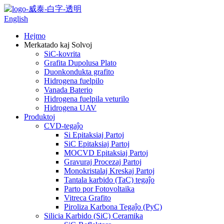
English
Hejmo
Merkatado kaj Solvoj
SiC-kovrita
Grafita Dupolusa Plato
Duonkondukta grafito
Hidrogena fuelpilo
Vanada Baterio
Hidrogena fuelpila veturilo
Hidrogena UAV
Produktoj
CVD-tegaĵo
Si Epitaksiaj Partoj
SiC Epitaksiaj Partoj
MOCVD Epitaksiaj Partoj
Gravuraj Procezaj Partoj
Monokristalaj Kreskaj Partoj
Tantala karbido (TaC) tegaĵo
Parto por Fotovoltaika
Vitreca Grafito
Piroliza Karbona Tegaĵo (PyC)
Silicia Karbido (SiC) Ceramika