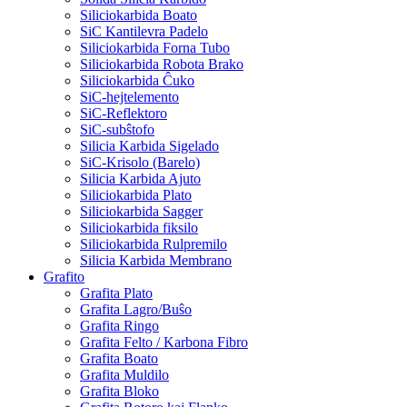
Siliciokarbida Boato
SiC Kantilevra Padelo
Siliciokarbida Forna Tubo
Siliciokarbida Robota Brako
Siliciokarbida Ĉuko
SiC-hejtelemento
SiC-Reflektoro
SiC-subŝtofo
Silicia Karbida Sigelado
SiC-Krisolo (Barelo)
Silicia Karbida Ajuto
Siliciokarbida Plato
Siliciokarbida Sagger
Siliciokarbida fiksilo
Siliciokarbida Rulpremilo
Silicia Karbida Membrano
Grafito
Grafita Plato
Grafita Lagro/Buŝo
Grafita Ringo
Grafita Felto / Karbona Fibro
Grafita Boato
Grafita Muldilo
Grafita Bloko