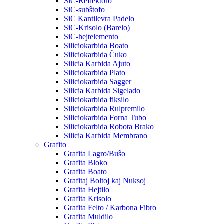
SiC-Reflektoro
SiC-subŝtofo
SiC Kantilevra Padelo
SiC-Krisolo (Barelo)
SiC-hejtelemento
Siliciokarbida Boato
Siliciokarbida Ĉuko
Silicia Karbida Ajuto
Siliciokarbida Plato
Siliciokarbida Sagger
Silicia Karbida Sigelado
Siliciokarbida fiksilo
Siliciokarbida Rulpremilo
Siliciokarbida Forna Tubo
Siliciokarbida Robota Brako
Silicia Karbida Membrano
Grafito
Grafita Lagro/Buŝo
Grafita Bloko
Grafita Boato
Grafitaj Boltoj kaj Nuksoj
Grafita Hejtilo
Grafita Krisolo
Grafita Felto / Karbona Fibro
Grafita Muldilo