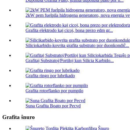
Dupolusa Grafita Plato, grafita dupolusa plato por h...
2kW pem fuelpila hidrogena generatoro, nova energia vetu
Grafita elektrodo kaj cicoj, bona prezo edm gr...
Siliciokarbido-kovrita grafita substrato por duonkondiĉ...
Grafitaj Substratoj/Portiloj kun Silicia Karbido...
Grafita ringo por lubrikado
Grafita rotorflanko por pumpilo
Suna Grafita Boato por Pecvd
Grafita ŝnuro