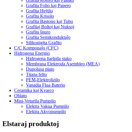
Grafita Rotoro kaj Flanko
Grafita Folio kaj Papero
Grafita Hejtilo
Grafita Krisolo
Grafita Bastono kaj Tubo
Grafitaj Boltoj kaj Nuksoj
Grafita ŝnuro
Grafita Semikonduktaĵo
Silikonigita Grafito
C/C Komponaĵo (CFC)
Hidrogena Energio
Hidrogena fuelpila stako
Membrana Elektroda Asembleo (MEA)
Dupolusa plato
Titana felto
PEM-Elektrolizilo
Vanadia Flua Baterio
Ceramika kaj Kvarco
Oblato
Mini-Veturila Pumpilo
Elektra Vakua Pumpilo
Elektra Akvopumpilo
Elstaraj produktoj