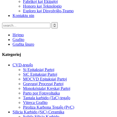
Fabrikoj kaj Ekipaĵoj
Honoro kaj Teknologio
Esploro kaj Disvolviĝo-Teamo
Kontaktu nin
Hejmo
Grafito
Grafita ŝnuro
Kategorioj
CVD-tegaĵo
Si Epitaksiaj Partoj
SiC Epitaksiaj Partoj
MOCVD Epitaksiaj Partoj
Gravuraj Procezaj Partoj
Monokristalaj Kreskaj Partoj
Parto por Fotovoltaika
Tantala karbido (TaC) tegaĵo
Vitreca Grafito
Piroliza Karbona Tegaĵo (PyC)
Silicia Karbido (SiC) Ceramika
Solida Silicia Karbido