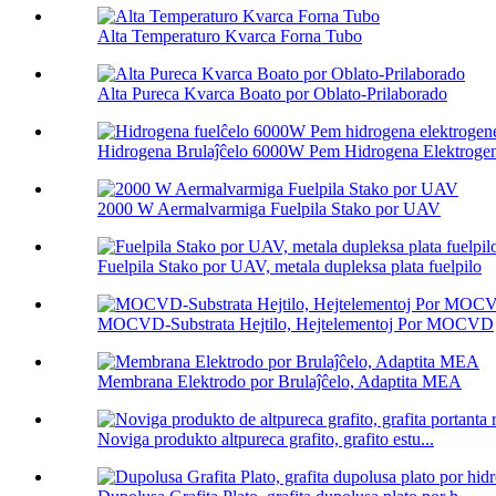
Alta Temperaturo Kvarca Forna Tubo
Alta Pureca Kvarca Boato por Oblato-Prilaborado
Hidrogena Brulaĵĉelo 6000W Pem Hidrogena Elektrogene
2000 W Aermalvarmiga Fuelpila Stako por UAV
Fuelpila Stako por UAV, metala dupleksa plata fuelpilo
MOCVD-Substrata Hejtilo, Hejtelementoj Por MOCVD
Membrana Elektrodo por Brulaĵĉelo, Adaptita MEA
Noviga produkto altpureca grafito, grafito estu...