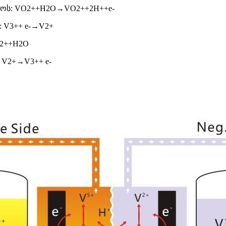
ოს: VO2++H2O→VO2++2H++e-
 V3++ e-→V2+
O2++H2O
 V2+→V3++ e-