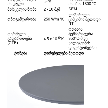
GPa
მოდული
მოხრა, 1300 °C
SEM
მარცვლის ზომა
2 - 10 მკმ
ლაზერული
თბოგამტარობა
250 W/m °K
ციმციმის მეთოდი,
RT
ოთახის
თერმული
ტემპერატურა
-6
გაფართოება
950°C-მდე,
4.5 x 10
°K
(CTE)
სილიციუმის
დილატომეტრი
ქონება
ღირებულება
მეთოდი