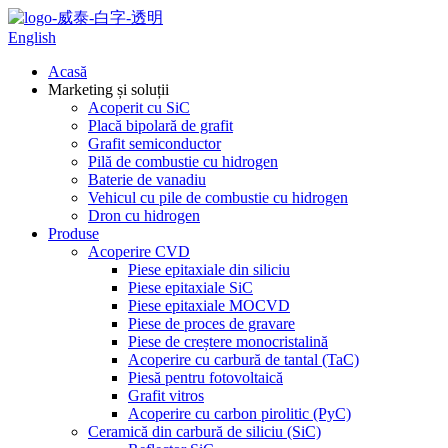
English
Acasă
Marketing și soluții
Acoperit cu SiC
Placă bipolară de grafit
Grafit semiconductor
Pilă de combustie cu hidrogen
Baterie de vanadiu
Vehicul cu pile de combustie cu hidrogen
Dron cu hidrogen
Produse
Acoperire CVD
Piese epitaxiale din siliciu
Piese epitaxiale SiC
Piese epitaxiale MOCVD
Piese de proces de gravare
Piese de creștere monocristalină
Acoperire cu carbură de tantal (TaC)
Piesă pentru fotovoltaică
Grafit vitros
Acoperire cu carbon pirolitic (PyC)
Ceramică din carbură de siliciu (SiC)