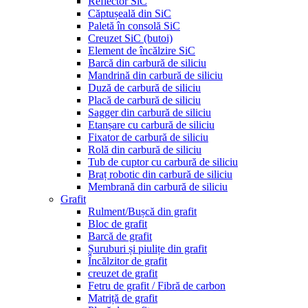
Reflector SiC
Căptușeală din SiC
Paletă în consolă SiC
Creuzet SiC (butoi)
Element de încălzire SiC
Barcă din carbură de siliciu
Mandrină din carbură de siliciu
Duză de carbură de siliciu
Placă de carbură de siliciu
Sagger din carbură de siliciu
Etanșare cu carbură de siliciu
Fixator de carbură de siliciu
Rolă din carbură de siliciu
Tub de cuptor cu carbură de siliciu
Braț robotic din carbură de siliciu
Membrană din carbură de siliciu
Grafit
Rulment/Bușcă din grafit
Bloc de grafit
Barcă de grafit
Șuruburi și piulițe din grafit
Încălzitor de grafit
creuzet de grafit
Fetru de grafit / Fibră de carbon
Matriță de grafit