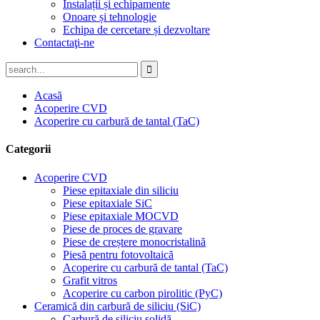
Instalații și echipamente
Onoare și tehnologie
Echipa de cercetare și dezvoltare
Contactaţi-ne
Acasă
Acoperire CVD
Acoperire cu carbură de tantal (TaC)
Categorii
Acoperire CVD
Piese epitaxiale din siliciu
Piese epitaxiale SiC
Piese epitaxiale MOCVD
Piese de proces de gravare
Piese de creștere monocristalină
Piesă pentru fotovoltaică
Acoperire cu carbură de tantal (TaC)
Grafit vitros
Acoperire cu carbon pirolitic (PyC)
Ceramică din carbură de siliciu (SiC)
Carbură de siliciu solidă