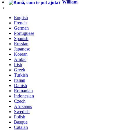
William
x
English
French
German
Portuguese
Spanish
Russian
Japanese
Korean
Arabic
Irish
Greek
Turkish
Italian
Danish
Romanian
Indonesian
Czech
Afrikaans
Swedish
Polish
Basque
Catalan