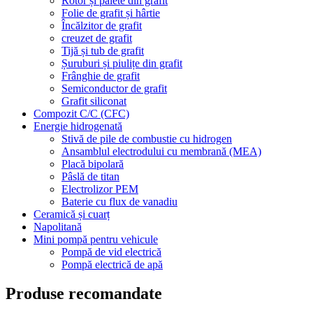
Rotor și palete din grafit
Folie de grafit și hârtie
Încălzitor de grafit
creuzet de grafit
Tijă și tub de grafit
Șuruburi și piulițe din grafit
Frânghie de grafit
Semiconductor de grafit
Grafit siliconat
Compozit C/C (CFC)
Energie hidrogenată
Stivă de pile de combustie cu hidrogen
Ansamblul electrodului cu membrană (MEA)
Placă bipolară
Pâslă de titan
Electrolizor PEM
Baterie cu flux de vanadiu
Ceramică și cuarț
Napolitană
Mini pompă pentru vehicule
Pompă de vid electrică
Pompă electrică de apă
Produse recomandate