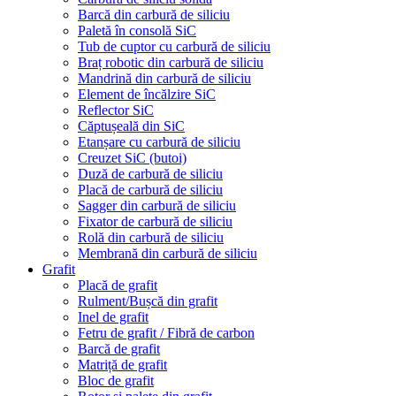
Barcă din carbură de siliciu
Paletă în consolă SiC
Tub de cuptor cu carbură de siliciu
Braț robotic din carbură de siliciu
Mandrină din carbură de siliciu
Element de încălzire SiC
Reflector SiC
Căptușeală din SiC
Etanșare cu carbură de siliciu
Creuzet SiC (butoi)
Duză de carbură de siliciu
Placă de carbură de siliciu
Sagger din carbură de siliciu
Fixator de carbură de siliciu
Rolă din carbură de siliciu
Membrană din carbură de siliciu
Grafit
Placă de grafit
Rulment/Bușcă din grafit
Inel de grafit
Fetru de grafit / Fibră de carbon
Barcă de grafit
Matriță de grafit
Bloc de grafit