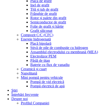
Placă de grafit
Inel de grafit
Tijă și tub de grafit
Frânghie de grafit
Rotor și palete din grafit
Semiconductor de grafit
Folie de grafit și hârtie
Grafit siliconat
Compozit C/C (CFC)
Energie hidrogenată
Placă bipolară
Stivă de pile de combustie cu hidrogen
Ansamblul electrodului cu membrană (MEA)
Electrolizor PEM
Pâslă de titan
Baterie cu flux de vanadiu
Ceramică și cuarț
Napolitană
Mini pompă pentru vehicule
Pompă de vid electrică
Pompă electrică de apă
Ştiri
Întrebări frecvente
Despre noi
Profilul Companiei