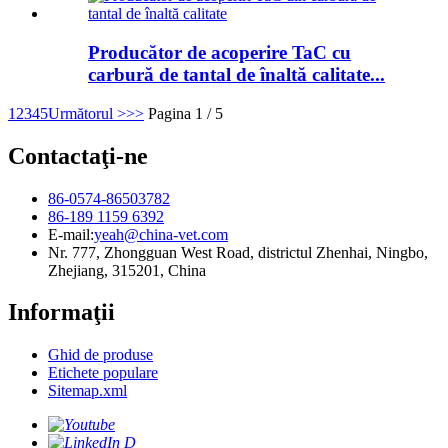
Producător de acoperire TaC cu
carbură de tantal de înaltă calitate...
1
2
3
4
5
Următorul >
>>
Pagina 1 / 5
Contactaţi-ne
86-0574-86503782
86-189 1159 6392
E-mail:
yeah@china-vet.com
Nr. 777, Zhongguan West Road, districtul Zhenhai, Ningbo,
Zhejiang, 315201, China
Informaţii
Ghid de produse
Etichete populare
Sitemap.xml