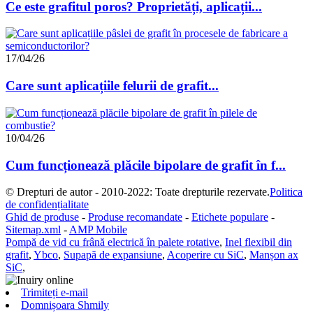
Ce este grafitul poros? Proprietăți, aplicații...
17/04/26
Care sunt aplicațiile felurii de grafit...
10/04/26
Cum funcționează plăcile bipolare de grafit în f...
© Drepturi de autor - 2010-2022: Toate drepturile rezervate.
Politica
de confidențialitate
Ghid de produse
-
Produse recomandate
-
Etichete populare
-
Sitemap.xml
-
AMP Mobile
Pompă de vid cu frână electrică în palete rotative
,
Inel flexibil din
grafit
,
Ybco
,
Supapă de expansiune
,
Acoperire cu SiC
,
Manșon ax
SiC
,
Trimiteți e-mail
Domnișoara Shmily