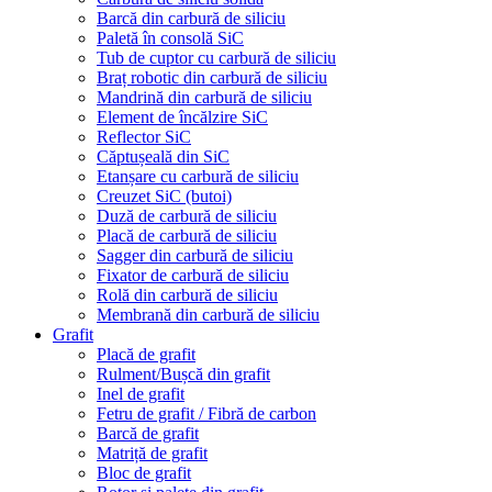
Barcă din carbură de siliciu
Paletă în consolă SiC
Tub de cuptor cu carbură de siliciu
Braț robotic din carbură de siliciu
Mandrină din carbură de siliciu
Element de încălzire SiC
Reflector SiC
Căptușeală din SiC
Etanșare cu carbură de siliciu
Creuzet SiC (butoi)
Duză de carbură de siliciu
Placă de carbură de siliciu
Sagger din carbură de siliciu
Fixator de carbură de siliciu
Rolă din carbură de siliciu
Membrană din carbură de siliciu
Grafit
Placă de grafit
Rulment/Bușcă din grafit
Inel de grafit
Fetru de grafit / Fibră de carbon
Barcă de grafit
Matriță de grafit
Bloc de grafit