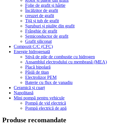
Rotor și palete din grafit
Folie de grafit și hârtie
Încălzitor de grafit
creuzet de grafit
Tijă și tub de grafit
Șuruburi și piulițe din grafit
Frânghie de grafit
Semiconductor de grafit
Grafit siliconat
Compozit C/C (CFC)
Energie hidrogenată
Stivă de pile de combustie cu hidrogen
Ansamblul electrodului cu membrană (MEA)
Placă bipolară
Pâslă de titan
Electrolizor PEM
Baterie cu flux de vanadiu
Ceramică și cuarț
Napolitană
Mini pompă pentru vehicule
Pompă de vid electrică
Pompă electrică de apă
Produse recomandate