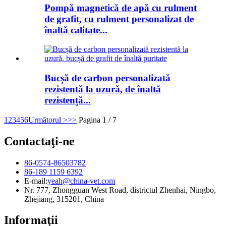
Pompă magnetică de apă cu rulment
de grafit, cu rulment personalizat de
înaltă calitate...
Bucșă de carbon personalizată
rezistentă la uzură, de înaltă
rezistență...
1
2
3
4
5
6
Următorul >
>>
Pagina 1 / 7
Contactaţi-ne
86-0574-86503782
86-189 1159 6392
E-mail:
yeah@china-vet.com
Nr. 777, Zhongguan West Road, districtul Zhenhai, Ningbo,
Zhejiang, 315201, China
Informaţii