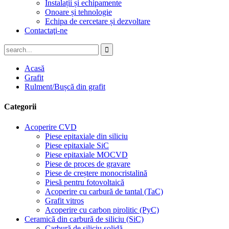
Instalații și echipamente
Onoare și tehnologie
Echipa de cercetare și dezvoltare
Contactaţi-ne
Acasă
Grafit
Rulment/Bușcă din grafit
Categorii
Acoperire CVD
Piese epitaxiale din siliciu
Piese epitaxiale SiC
Piese epitaxiale MOCVD
Piese de proces de gravare
Piese de creștere monocristalină
Piesă pentru fotovoltaică
Acoperire cu carbură de tantal (TaC)
Grafit vitros
Acoperire cu carbon pirolitic (PyC)
Ceramică din carbură de siliciu (SiC)
Carbură de siliciu solidă