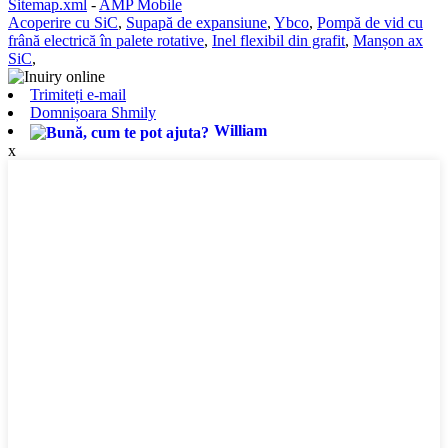
Sitemap.xml
-
AMP Mobile
Acoperire cu SiC
,
Supapă de expansiune
,
Ybco
,
Pompă de vid cu
frână electrică în palete rotative
,
Inel flexibil din grafit
,
Manșon ax
SiC
,
Trimiteți e-mail
Domnișoara Shmily
William
x