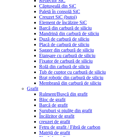
Reflector SiC
Căptușeală din SiC
Paletă în consolă SiC
Creuzet SiC (butoi)
Element de încălzire SiC
Barcă din carbură de siliciu
Mandrină din carbură de siliciu
Duză de carbură de siliciu
Placă de carbură de siliciu
Sagger din carbură de siliciu
Etanșare cu carbură de siliciu
Fixator de carbură de siliciu
Rolă din carbură de siliciu
Tub de cuptor cu carbură de siliciu
Braț robotic din carbură de siliciu
Membrană din carbură de siliciu
Grafit
Rulment/Bușcă din grafit
Bloc de grafit
Barcă de grafit
Șuruburi și piulițe din grafit
Încălzitor de grafit
creuzet de grafit
Fetru de grafit / Fibră de carbon
Matriță de grafit