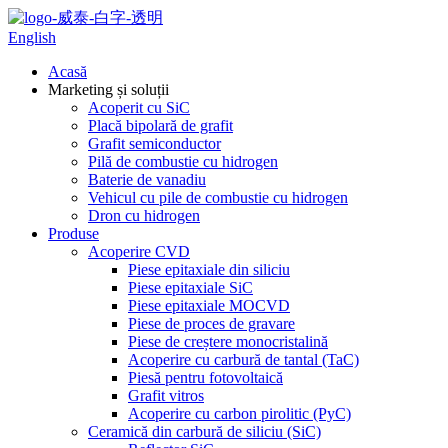
English
Acasă
Marketing și soluții
Acoperit cu SiC
Placă bipolară de grafit
Grafit semiconductor
Pilă de combustie cu hidrogen
Baterie de vanadiu
Vehicul cu pile de combustie cu hidrogen
Dron cu hidrogen
Produse
Acoperire CVD
Piese epitaxiale din siliciu
Piese epitaxiale SiC
Piese epitaxiale MOCVD
Piese de proces de gravare
Piese de creștere monocristalină
Acoperire cu carbură de tantal (TaC)
Piesă pentru fotovoltaică
Grafit vitros
Acoperire cu carbon pirolitic (PyC)
Ceramică din carbură de siliciu (SiC)