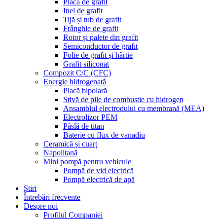
Placă de grafit
Inel de grafit
Tijă și tub de grafit
Frânghie de grafit
Rotor și palete din grafit
Semiconductor de grafit
Folie de grafit și hârtie
Grafit siliconat
Compozit C/C (CFC)
Energie hidrogenată
Placă bipolară
Stivă de pile de combustie cu hidrogen
Ansamblul electrodului cu membrană (MEA)
Electrolizor PEM
Pâslă de titan
Baterie cu flux de vanadiu
Ceramică și cuarț
Napolitană
Mini pompă pentru vehicule
Pompă de vid electrică
Pompă electrică de apă
Ştiri
Întrebări frecvente
Despre noi
Profilul Companiei