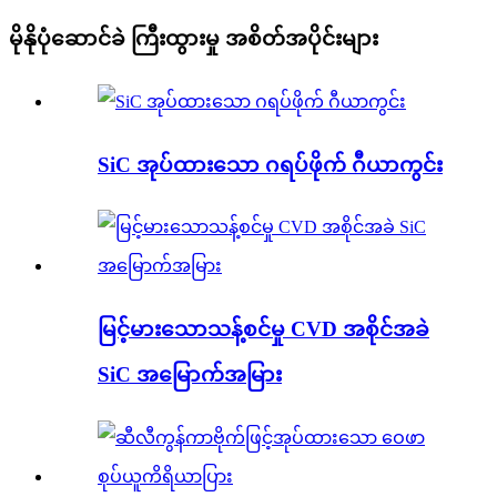
မိုနိုပုံဆောင်ခဲ ကြီးထွားမှု အစိတ်အပိုင်းများ
SiC အုပ်ထားသော ဂရပ်ဖိုက် ဂီယာကွင်း
မြင့်မားသောသန့်စင်မှု CVD အစိုင်အခဲ
SiC အမြောက်အမြား