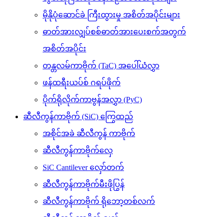
မိုနိုပုံဆောင်ခဲ ကြီးထွားမှု အစိတ်အပိုင်းများ
ဓာတ်အားလျှပ်စစ်ဓာတ်အားပေးစက်အတွက်
အစိတ်အပိုင်း
တန္တလမ်ကာဗိုက် (TaC) အပေါ်ယံလွှာ
ဖန်ထရီးယပ်စ် ဂရပ်ဖိုက်
ပိုက်ရိုလိုက်ကာဗွန်အလွှာ (PyC)
ဆီလီကွန်ကာဗိုက် (SiC) ကြွေထည်
အစိုင်အခဲ ဆီလီကွန် ကာဗိုက်
ဆီလီကွန်ကာဗိုက်လှေ
SiC Cantilever လှော်တက်
ဆီလီကွန်ကာဗိုက်မီးဖိုပြွန်
ဆီလီကွန်ကာဗိုက် ရိုဘော့တစ်လက်