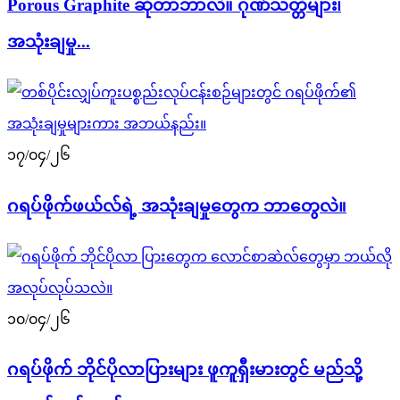
Porous Graphite ဆိုတာဘာလဲ။ ဂုဏ်သတ္တိများ၊
အသုံးချမှု...
၁၇/၀၄/၂၆
ဂရပ်ဖိုက်ဖယ်လ်ရဲ့ အသုံးချမှုတွေက ဘာတွေလဲ။
၁၀/၀၄/၂၆
ဂရပ်ဖိုက် ဘိုင်ပိုလာပြားများ ဖူကူရှီးမားတွင် မည်သို့