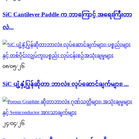
SiC Cantilever Paddle က ဘာကြောင့် အရေးကြီးတာ
လဲ...
၀၈/၀၅/၂၆
SiC ပျံ့နှံ့ပြွန်ဆိုတာ ဘာလဲ။ လုပ်ဆောင်ချက်များ၊ ...
၂၄/၀၄/၂၆