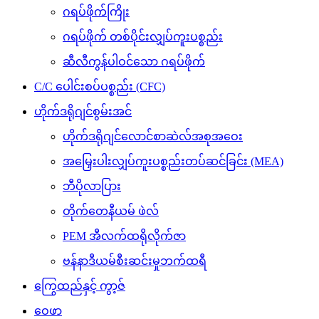
ဂရပ်ဖိုက်ကြိုး
ဂရပ်ဖိုက် တစ်ပိုင်းလျှပ်ကူးပစ္စည်း
ဆီလီကွန်ပါဝင်သော ဂရပ်ဖိုက်
C/C ပေါင်းစပ်ပစ္စည်း (CFC)
ဟိုက်ဒရိုဂျင်စွမ်းအင်
ဟိုက်ဒရိုဂျင်လောင်စာဆဲလ်အစုအဝေး
အမြှေးပါးလျှပ်ကူးပစ္စည်းတပ်ဆင်ခြင်း (MEA)
ဘီပိုလာပြား
တိုက်တေနီယမ် ဖဲလ်
PEM အီလက်ထရိုလိုက်ဇာ
ဗန်နာဒီယမ်စီးဆင်းမှုဘက်ထရီ
ကြွေထည်နှင့် ကွာ့ဇ်
ဝေဖာ