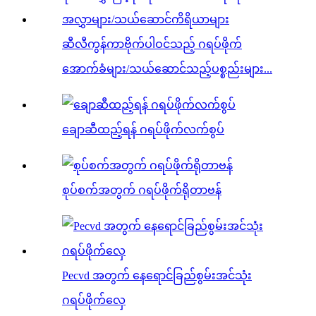
ဆီလီကွန်ကာဗိုက်ပါဝင်သည့် ဂရပ်ဖိုက်
အောက်ခံများ/သယ်ဆောင်သည့်ပစ္စည်းများ...
ချောဆီထည့်ရန် ဂရပ်ဖိုက်လက်စွပ်
စုပ်စက်အတွက် ဂရပ်ဖိုက်ရိုတာဗန်
Pecvd အတွက် နေရောင်ခြည်စွမ်းအင်သုံး
ဂရပ်ဖိုက်လှေ