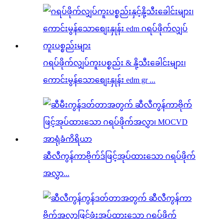
ဂရပ်ဖိုက်လျှပ်ကူးပစ္စည်း & နို့သီးခေါင်းများ၊
ကောင်းမွန်သောစျေးနှုန်း edm gr ...
ဆီလီကွန်ကာဗိုက်ဒ်ဖြင့်အုပ်ထားသော ဂရပ်ဖိုက်
အလွှာ...