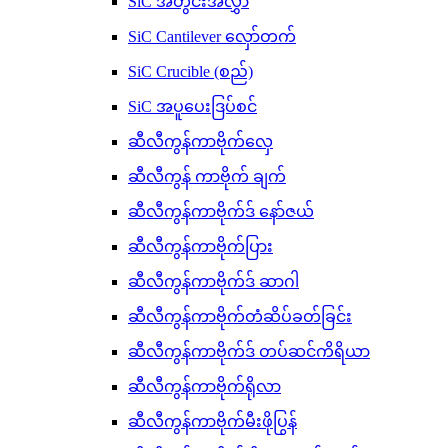
SiC အတွင်းအလွှာ
SiC Cantilever လှော်တက်
SiC Crucible (စည်)
SiC အပူပေးဒြပ်စင်
ဆီလီကွန်ကာဗိုက်လှေ
ဆီလီကွန် ကာဗိုက် ချက်
ဆီလီကွန်ကာဗိုက်ဒ် နော်ဇယ်
ဆီလီကွန်ကာဗိုက်ပြား
ဆီလီကွန်ကာဗိုက်ဒ် ဆာဂါ
ဆီလီကွန်ကာဗိုက်တံဆိပ်ခတ်ခြင်း
ဆီလီကွန်ကာဗိုက်ဒ် တပ်ဆင်ကိရိယာ
ဆီလီကွန်ကာဗိုက်ရိုလာ
ဆီလီကွန်ကာဗိုက်မီးဖိုပြွန်