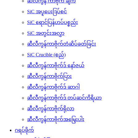
ဆီလီကွန် ကာဗိုက် ချက်
SiC အပူပေးဒြပ်စင်
SiC ရောင်ပြန်ဟပ်ပစ္စည်း
SiC အတွင်းအလွှာ
ဆီလီကွန်ကာဗိုက်တံဆိပ်ခတ်ခြင်း
SiC Crucible (စည်)
ဆီလီကွန်ကာဗိုက်ဒ် နော်ဇယ်
ဆီလီကွန်ကာဗိုက်ပြား
ဆီလီကွန်ကာဗိုက်ဒ် ဆာဂါ
ဆီလီကွန်ကာဗိုက်ဒ် တပ်ဆင်ကိရိယာ
ဆီလီကွန်ကာဗိုက်ရိုလာ
ဆီလီကွန်ကာဗိုက်အမြှေးပါး
ဂရပ်ဖိုက်