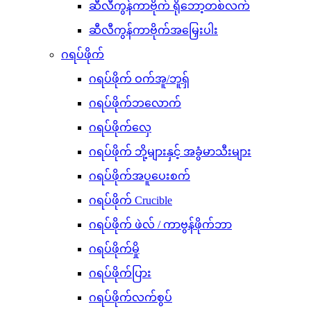
ဆီလီကွန်ကာဗိုက် ရိုဘော့တစ်လက်
ဆီလီကွန်ကာဗိုက်အမြှေးပါး
ဂရပ်ဖိုက်
ဂရပ်ဖိုက် ဝက်အူ/ဘူရှ်
ဂရပ်ဖိုက်ဘလောက်
ဂရပ်ဖိုက်လှေ
ဂရပ်ဖိုက် ဘို့များနှင့် အခွံမာသီးများ
ဂရပ်ဖိုက်အပူပေးစက်
ဂရပ်ဖိုက် Crucible
ဂရပ်ဖိုက် ဖဲလ် / ကာဗွန်ဖိုက်ဘာ
ဂရပ်ဖိုက်မှို
ဂရပ်ဖိုက်ပြား
ဂရပ်ဖိုက်လက်စွပ်