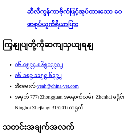
ဆီလီကွန်ကာဗိုက်ဖြင့်အုပ်ထားသော ဝေ
ဖာစုပ်ယူကိရိယာပြား
ကြှနျုပျတို့ကိုဆကျသှယျရနျ
၈၆-၀၅၇၄-၈၆၅၀၃၇၈၂
၈၆-၁၈၉ ၁၁၅၉ ၆၃၉၂
အီးမေးလ်-
yeah@china-vet.com
အမှတ် 777၊ Zhongguan အနောက်လမ်း၊ Zhenhai ခရိုင်၊
Ningbo၊ Zhejiang၊ 315201၊ တရုတ်
သတင်းအချက်အလက်