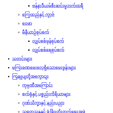
ဗန်နာဒီယမ်စီးဆင်းမှုဘက်ထရီ
ကြွေထည်နှင့် ကွာ့ဇ်
ဝေဖာ
မီနီယာဉ်စုပ်စက်
လျှပ်စစ်ဖုန်စုပ်စက်
လျှပ်စစ်ရေစုပ်စက်
သတင်းများ
မကြာခဏမေးလေ့ရှိသောမေးခွန်းများ
ကြှနျုပျတို့အကွောငျး
ကုမ္ပဏီအကြောင်း
စက်ရုံနှင့် ပစ္စည်းကိရိယာများ
ဂုဏ်သိက္ခာနှင့် နည်းပညာ
သုတေသနနှင့် ဖွံ့ဖြိုးတိုးတက်ရေးအဖွဲ့