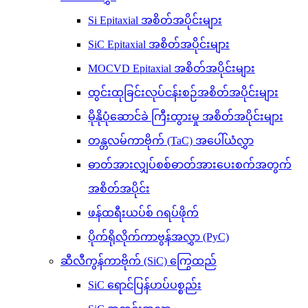
Si Epitaxial အစိတ်အပိုင်းများ
SiC Epitaxial အစိတ်အပိုင်းများ
MOCVD Epitaxial အစိတ်အပိုင်းများ
ထွင်းထုခြင်းလုပ်ငန်းစဉ်အစိတ်အပိုင်းများ
မိုနိုပုံဆောင်ခဲ ကြီးထွားမှု အစိတ်အပိုင်းများ
တန္တလမ်ကာဗိုက် (TaC) အပေါ်ယံလွှာ
ဓာတ်အားလျှပ်စစ်ဓာတ်အားပေးစက်အတွက်
အစိတ်အပိုင်း
ဖန်ထရီးယပ်စ် ဂရပ်ဖိုက်
ပိုက်ရိုလိုက်ကာဗွန်အလွှာ (PyC)
ဆီလီကွန်ကာဗိုက် (SiC) ကြွေထည်
SiC ရောင်ပြန်ဟပ်ပစ္စည်း