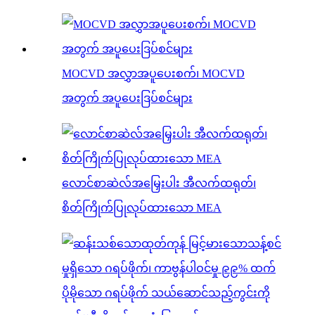
MOCVD အလွှာအပူပေးစက်၊ MOCVD
အတွက် အပူပေးဒြပ်စင်များ
လောင်စာဆဲလ်အမြှေးပါး အီလက်ထရုတ်၊
စိတ်ကြိုက်ပြုလုပ်ထားသော MEA