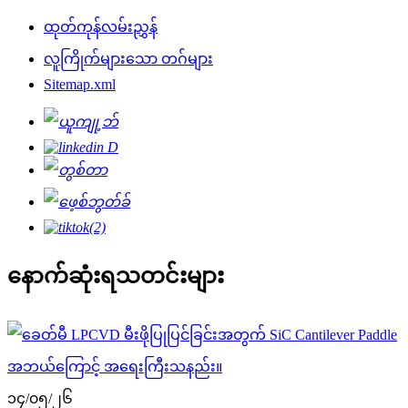
ထုတ်ကုန်လမ်းညွှန်
လူကြိုက်များသော တဂ်များ
Sitemap.xml
နောက်ဆုံးရသတင်းများ
၁၄/၀၅/၂၆