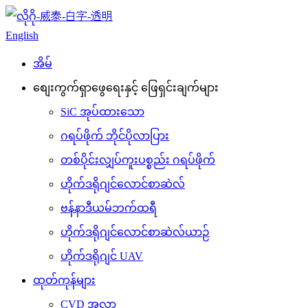
English
အိမ်
စျေးကွက်ရှာဖွေရေးနှင့် ဖြေရှင်းချက်များ
SiC အုပ်ထားသော
ဂရပ်ဖိုက် ဘိုင်ပိုလာပြား
တစ်ပိုင်းလျှပ်ကူးပစ္စည်း ဂရပ်ဖိုက်
ဟိုက်ဒရိုဂျင်လောင်စာဆဲလ်
ဗန်နာဒီယမ်ဘက်ထရီ
ဟိုက်ဒရိုဂျင်လောင်စာဆဲလ်ယာဉ်
ဟိုက်ဒရိုဂျင် UAV
ထုတ်ကုန်များ
CVD အလွှာ