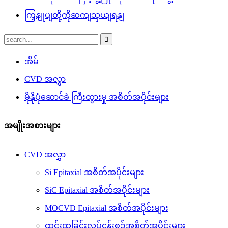
ကြှနျုပျတို့ကိုဆကျသှယျရနျ
အိမ်
CVD အလွှာ
မိုနိုပုံဆောင်ခဲ ကြီးထွားမှု အစိတ်အပိုင်းများ
အမျိုးအစားများ
CVD အလွှာ
Si Epitaxial အစိတ်အပိုင်းများ
SiC Epitaxial အစိတ်အပိုင်းများ
MOCVD Epitaxial အစိတ်အပိုင်းများ
ထွင်းထုခြင်းလုပ်ငန်းစဉ်အစိတ်အပိုင်းများ