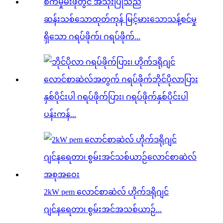
ဆန်းသစ်သောထုတ်ကုန် မြင့်မားသောသန့်စင်မှု
ရှိသော ဂရပ်ဖိုက်၊ ဂရပ်ဖိုက်...
နှစ်ပိုင်းပါ ဂရပ်ဖိုက်ပြား၊ ဂရပ်ဖိုက်နှစ်ပိုင်းပါ
ပန်းကန်...
2kW pem လောင်စာဆဲလ် ဟိုက်ဒရိုဂျင်
ဂျင်နရေတာ၊ စွမ်းအင်အသစ်ယာဉ်...