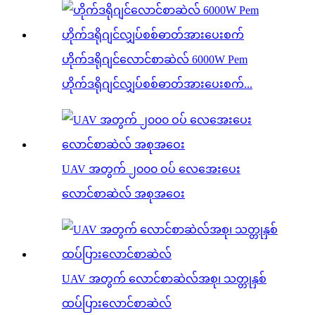
ဟိုက်ဒရိုဂျင်လောင်စာဆဲလ် 6000W Pem
ဟိုက်ဒရိုဂျင်လျှပ်စစ်ဓာတ်အားပေးစက်...
UAV အတွက် ၂၀၀၀ ဝပ် လေအေးပေး
လောင်စာဆဲလ် အစုအဝေး
UAV အတွက် လောင်စာဆဲလ်အစု၊ သတ္တုနှစ်
ထပ်ပြားလောင်စာဆဲလ်