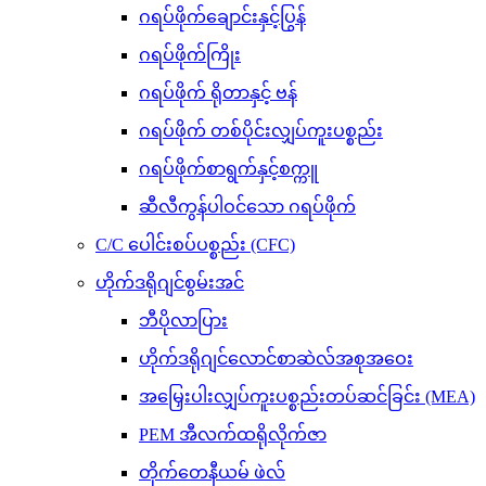
ဂရပ်ဖိုက်ချောင်းနှင့်ပြွန်
ဂရပ်ဖိုက်ကြိုး
ဂရပ်ဖိုက် ရိုတာနှင့် ဗန်
ဂရပ်ဖိုက် တစ်ပိုင်းလျှပ်ကူးပစ္စည်း
ဂရပ်ဖိုက်စာရွက်နှင့်စက္ကူ
ဆီလီကွန်ပါဝင်သော ဂရပ်ဖိုက်
C/C ပေါင်းစပ်ပစ္စည်း (CFC)
ဟိုက်ဒရိုဂျင်စွမ်းအင်
ဘီပိုလာပြား
ဟိုက်ဒရိုဂျင်လောင်စာဆဲလ်အစုအဝေး
အမြှေးပါးလျှပ်ကူးပစ္စည်းတပ်ဆင်ခြင်း (MEA)
PEM အီလက်ထရိုလိုက်ဇာ
တိုက်တေနီယမ် ဖဲလ်