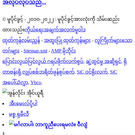
အလုပ်လုပ်သည်...
© မူပိုင်ခွင့် - ၂၀၁၀-၂၀၂၂ : မူပိုင်ခွင့်အားလုံးကို သိမ်းဆည်း
ထားသည်။
ကိုယ်ရေးအချက်အလက်မူဝါဒ
ထုတ်ကုန်လမ်းညွှန်
-
အထူးပြု ထုတ်ကုန်များ
-
လူကြိုက်များသော
တဂ်များ
-
Sitemap.xml
-
AMP မိုဘိုင်း
ပြောင်းလွယ်ပြင်လွယ် ဂရပ်ဖိုက်လက်စွပ်
,
ချဲ့ထွင်မှု အဆို့ရှင်
,
ရို
တာဗန်းရှိ လျှပ်စစ်ဘရိတ်ဖုန်စုပ်စက်
,
SiC ဝင်ရိုးလက်
,
SiC
အပေါ်ယံလွှာ
,
Ybco
,
အီးမေးလ်ပို့ပါ
မစ္စ ရှမီလီ
ဝီလျံ
x