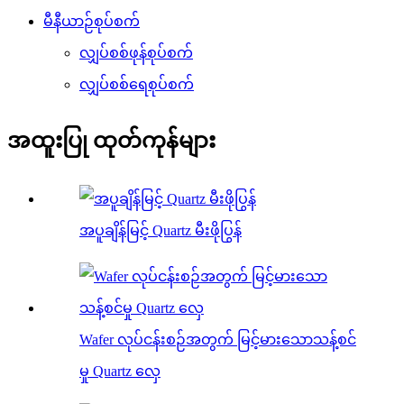
မီနီယာဉ်စုပ်စက်
လျှပ်စစ်ဖုန်စုပ်စက်
လျှပ်စစ်ရေစုပ်စက်
အထူးပြု ထုတ်ကုန်များ
အပူချိန်မြင့် Quartz မီးဖိုပြွန်
Wafer လုပ်ငန်းစဉ်အတွက် မြင့်မားသောသန့်စင်
မှု Quartz လှေ