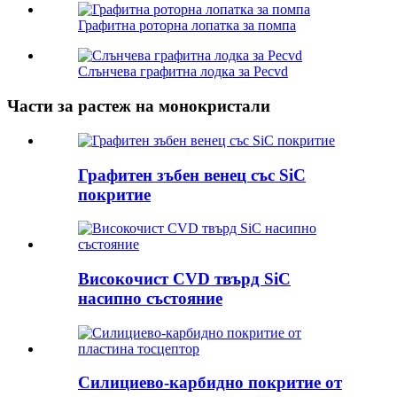
Графитна роторна лопатка за помпа
Слънчева графитна лодка за Pecvd
Части за растеж на монокристали
Графитен зъбен венец със SiC
покритие
Високочист CVD твърд SiC
насипно състояние
Силициево-карбидно покритие от