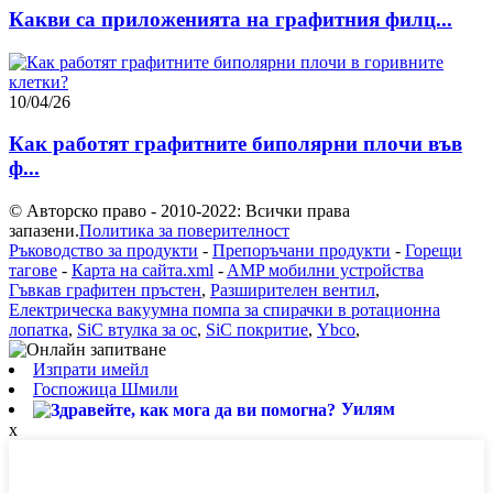
Какви са приложенията на графитния филц...
10/04/26
Как работят графитните биполярни плочи във
ф...
© Авторско право - 2010-2022: Всички права
запазени.
Политика за поверителност
Ръководство за продукти
-
Препоръчани продукти
-
Горещи
тагове
-
Карта на сайта.xml
-
AMP мобилни устройства
Гъвкав графитен пръстен
,
Разширителен вентил
,
Електрическа вакуумна помпа за спирачки в ротационна
лопатка
,
SiC втулка за ос
,
SiC покритие
,
Ybco
,
Изпрати имейл
Госпожица Шмили
Уилям
x