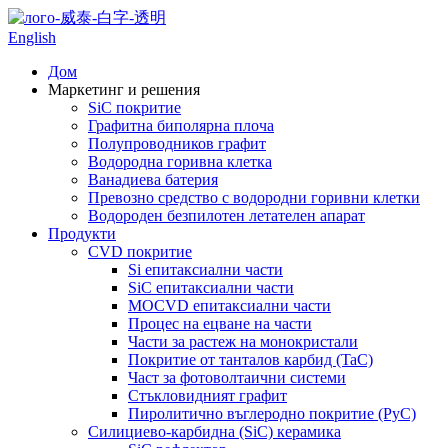
English
Дом
Маркетинг и решения
SiC покритие
Графитна биполярна плоча
Полупроводников графит
Водородна горивна клетка
Ванадиева батерия
Превозно средство с водородни горивни клетки
Водороден безпилотен летателен апарат
Продукти
CVD покритие
Si епитаксиални части
SiC епитаксиални части
MOCVD епитаксиални части
Процес на ецване на части
Части за растеж на монокристали
Покритие от танталов карбид (TaC)
Част за фотоволтаични системи
Стъкловидният графит
Пиролитично въглеродно покритие (PyC)
Силициево-карбидна (SiC) керамика