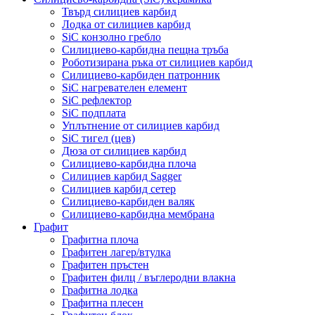
Твърд силициев карбид
Лодка от силициев карбид
SiC конзолно гребло
Силициево-карбидна пещна тръба
Роботизирана ръка от силициев карбид
Силициево-карбиден патронник
SiC нагревателен елемент
SiC рефлектор
SiC подплата
Уплътнение от силициев карбид
SiC тигел (цев)
Дюза от силициев карбид
Силициево-карбидна плоча
Силициев карбид Sagger
Силициев карбид сетер
Силициево-карбиден валяк
Силициево-карбидна мембрана
Графит
Графитна плоча
Графитен лагер/втулка
Графитен пръстен
Графитен филц / въглеродни влакна
Графитна лодка
Графитна плесен