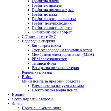
Графитна плоча
Графитен пръстен
Графитна пръчка и тръба
Графитно въже
Графитен ротор и лопатка
Графит полупроводник
Графитен лист и хартия
Силиконизиран графит
C/C композит (CFC)
Водородна енергия
Биполярна плоча
Стек от водородни горивни клетки
Мембранен електроден възел (MEA)
PEM електролизатор
Титанов филц
Ванадиева поточна батерия
Керамика и кварц
Вафла
Мини помпа за превозни средства
Електрическа вакуумна помпа
Електрическа водна помпа
Новини
Често задавани въпроси
За нас
Профил на компанията