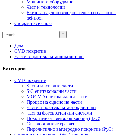
Машини и оборудване
Чест и технологии
Екип за научноизследователска и развойна
дейност
Свържете се с нас
Дом
CVD покритие
Части за растеж на монокристали
Категории
CVD покритие
Si епитаксиални части
SiC епитаксиални части
MOCVD епитаксиални части
Процес на ецване на части
Части за растеж на монокристали
Част за фотоволтаични системи
Покритие от танталов карбид (TaC)
Стъкловидният графит
Пиролитично въглеродно покритие (PyC)
Силициево-карбидна (SiC) керамика