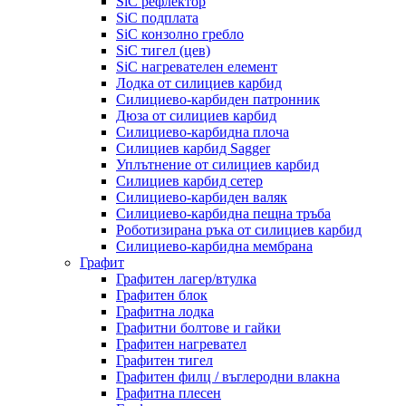
SiC рефлектор
SiC подплата
SiC конзолно гребло
SiC тигел (цев)
SiC нагревателен елемент
Лодка от силициев карбид
Силициево-карбиден патронник
Дюза от силициев карбид
Силициево-карбидна плоча
Силициев карбид Sagger
Уплътнение от силициев карбид
Силициев карбид сетер
Силициево-карбиден валяк
Силициево-карбидна пещна тръба
Роботизирана ръка от силициев карбид
Силициево-карбидна мембрана
Графит
Графитен лагер/втулка
Графитен блок
Графитна лодка
Графитни болтове и гайки
Графитен нагревател
Графитен тигел
Графитен филц / въглеродни влакна
Графитна плесен