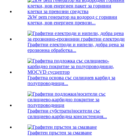
2kW pem генератор на водород с горивни
клетки, нов енергиен превозн...
Графитни електроди и нипели, добра цена за
ерозионна обработка...
Графитна основа със силициев карбид за
полупроводници...
Графитни субстрати/носители със
силициево-карбидна консистенция...
Графитен пръстен за смазване