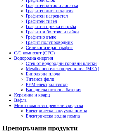
Графитен блок
Графитен ротор и лопатка
Графитен лист и хартия
Графитен нагревател
Графитен тигел
Графитна пръчка и тръба
Графитни болтове и гайки
Графитно въже
Графит полупроводник
Силиконизиран графит
C/C композит (CFC)
Водородна енергия
Стек от водородни горивни клетки
Мембранен електроден възел (MEA)
Биполярна плоча
Титанов филц
PEM електролизатор
Ванадиева поточна батерия
Керамика и кварц
Вафла
Мини помпа за превозни средства
Електрическа вакуумна помпа
Електрическа водна помпа
Препоръчани продукти