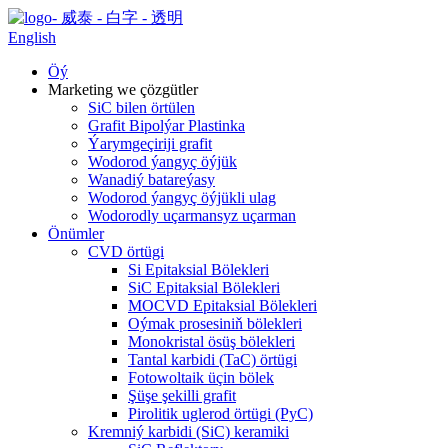
English
Öý
Marketing we çözgütler
SiC bilen örtülen
Grafit Bipolýar Plastinka
Ýarymgeçiriji grafit
Wodorod ýangyç öýjük
Wanadiý batareýasy
Wodorod ýangyç öýjükli ulag
Wodorodly uçarmansyz uçarman
Önümler
CVD örtügi
Si Epitaksial Bölekleri
SiC Epitaksial Bölekleri
MOCVD Epitaksial Bölekleri
Oýmak prosesiniň bölekleri
Monokristal ösüş bölekleri
Tantal karbidi (TaC) örtügi
Fotowoltaik üçin bölek
Şüşe şekilli grafit
Pirolitik uglerod örtügi (PyC)
Kremniý karbidi (SiC) keramiki