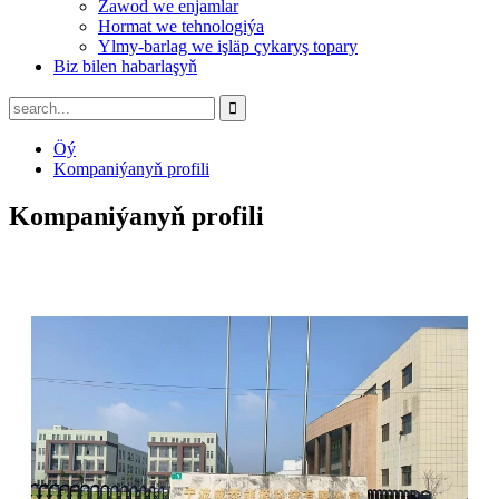
Zawod we enjamlar
Hormat we tehnologiýa
Ylmy-barlag we işläp çykaryş topary
Biz bilen habarlaşyň
Öý
Kompaniýanyň profili
Kompaniýanyň profili