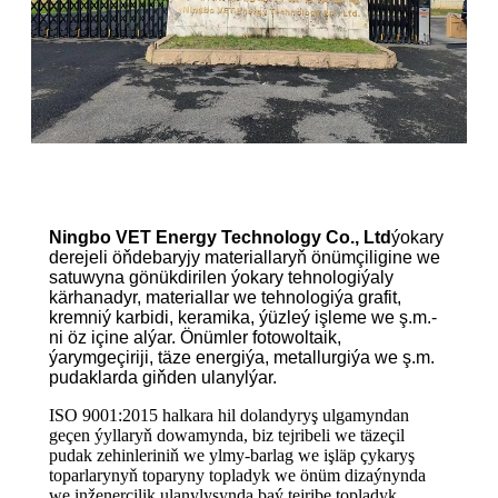
Ningbo VET Energy Technology Co., Ltd
ýokary
derejeli öňdebaryjy materiallaryň önümçiligine we
satuwyna gönükdirilen ýokary tehnologiýaly
kärhanadyr, materiallar we tehnologiýa grafit,
kremniý karbidi, keramika, ýüzleý işleme we ş.m.-
ni öz içine alýar. Önümler fotowoltaik,
ýarymgeçiriji, täze energiýa, metallurgiýa we ş.m.
pudaklarda giňden ulanylýar.
ISO 9001:2015 halkara hil dolandyryş ulgamyndan
geçen ýyllaryň dowamynda, biz tejribeli we täzeçil
pudak zehinleriniň we ylmy-barlag we işläp çykaryş
toparlarynyň toparyny topladyk we önüm dizaýnynda
we inženerçilik ulanylyşynda baý tejribe topladyk.