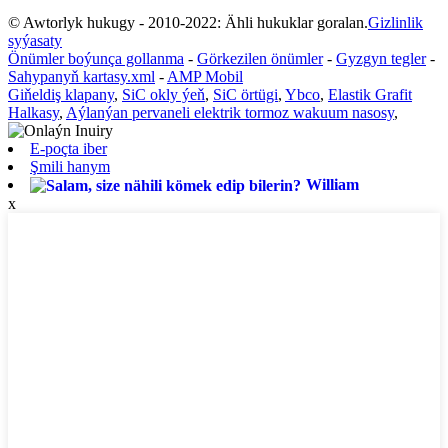
© Awtorlyk hukugy - 2010-2022: Ähli hukuklar goralan.
Gizlinlik
syýasaty
Önümler boýunça gollanma
-
Görkezilen önümler
-
Gyzgyn tegler
-
Sahypanyň kartasy.xml
-
AMP Mobil
Giňeldiş klapany
,
SiC okly ýeň
,
SiC örtügi
,
Ybco
,
Elastik Grafit
Halkasy
,
Aýlanýan pervaneli elektrik tormoz wakuum nasosy
,
E-poçta iber
Şmili ​​hanym
William
x