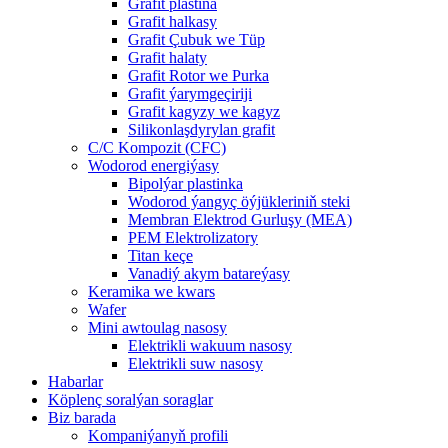
Grafit plastina
Grafit halkasy
Grafit Çubuk we Tüp
Grafit halaty
Grafit Rotor we Purka
Grafit ýarymgeçiriji
Grafit kagyzy we kagyz
Silikonlaşdyrylan grafit
C/C Kompozit (CFC)
Wodorod energiýasy
Bipolýar plastinka
Wodorod ýangyç öýjükleriniň steki
Membran Elektrod Gurluşy (MEA)
PEM Elektrolizatory
Titan keçe
Vanadiý akym batareýasy
Keramika we kwars
Wafer
Mini awtoulag nasosy
Elektrikli wakuum nasosy
Elektrikli suw nasosy
Habarlar
Köplenç soralýan soraglar
Biz barada
Kompaniýanyň profili