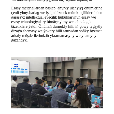
Esasy materiallardan başlap, ahyrky ulanylyş önümlerine
çenli ylmy-barlag we işläp düzmek mümkinçilikleri bilen
garaşsyz intellektual eýeçilik hukuklarynyň esasy we
esasy tehnologiýalary birnäçe ylmy we tehnologik
täzeliklere ýetdi. Önümiň durnukly hili, iň gowy tygşytly
dizaýn shemasy we ýokary hilli satuwdan soňky hyzmat
arkaly müşderilerimiziň ykrarnamasyny we ynamyny
gazandyk.