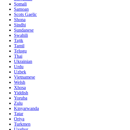
Somali
Samoan
Scots Gaelic
Shona
Sindhi
Sundanese
Swahili
Tajik
Tamil
Telugu
Thai
Ukrainian
Urdu
Uzbek
Vietnamese
Welsh
Xhosa
Yiddish
Yoruba
Zulu
Kinyarwanda
Tatar
Oriya
Turkmen
Uyghur