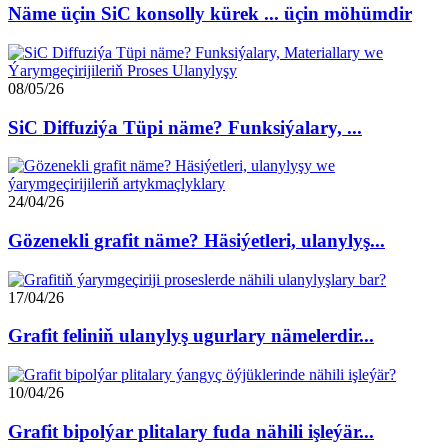
Näme üçin SiC konsolly kürek ... üçin möhümdir
08/05/26
SiC Diffuziýa Tüpi näme? Funksiýalary, ...
24/04/26
Gözenekli grafit näme? Häsiýetleri, ulanylyş...
17/04/26
Grafit feliniň ulanylyş ugurlary nämelerdir...
10/04/26
Grafit bipolýar plitalary fuda nähili işleýär...