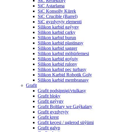
SiC Reflektory
SiC Astarlama
SiC Konsolly Kürek
SiC Crucible (Barrel)
SiC gyzdyryjy elementi
Silikon karbid gaýygy
Silikon karbid çarky
Silikon karbid burun
Silikon karbid plastinasy
Silikon karbid sagger
Silikon karbid möhürlemesi
Silikon karbid goýujy
Silikon karbid rulony
Silikon karbid peç turbasy
Silikon Karbid Robotik Goly
Silikon karbid membranasy
Grafit
Grafit podşipnigi/vtulkasy
Grafit bloky
Grafit gaýygy
Grafit Boltlary we Gaýkalary
Grafit gyzdyryjy
Grafit krest
Grafit keçesi / uglerod süýümi
Grafit galyp