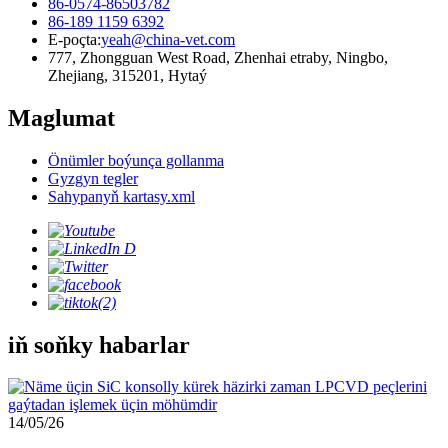
86-0574-86503782
86-189 1159 6392
E-poçta:
yeah@china-vet.com
777, Zhongguan West Road, Zhenhai etraby, Ningbo,
Zhejiang, 315201, Hytaý
Maglumat
Önümler boýunça gollanma
Gyzgyn tegler
Sahypanyň kartasy.xml
iň soňky habarlar
14/05/26