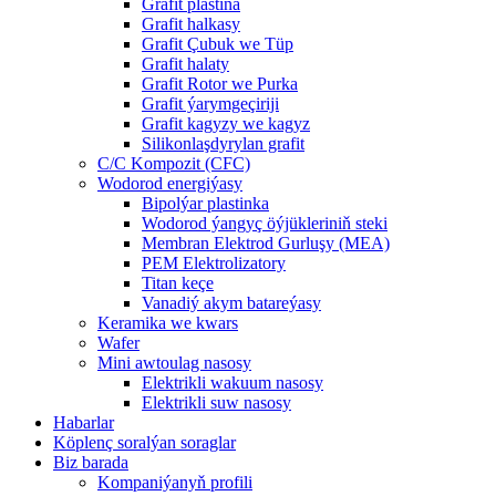
Grafit plastina
Grafit halkasy
Grafit Çubuk we Tüp
Grafit halaty
Grafit Rotor we Purka
Grafit ýarymgeçiriji
Grafit kagyzy we kagyz
Silikonlaşdyrylan grafit
C/C Kompozit (CFC)
Wodorod energiýasy
Bipolýar plastinka
Wodorod ýangyç öýjükleriniň steki
Membran Elektrod Gurluşy (MEA)
PEM Elektrolizatory
Titan keçe
Vanadiý akym batareýasy
Keramika we kwars
Wafer
Mini awtoulag nasosy
Elektrikli wakuum nasosy
Elektrikli suw nasosy
Habarlar
Köplenç soralýan soraglar
Biz barada
Kompaniýanyň profili