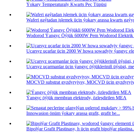
Ýokary Temperaturaly Kwarts Peç Tüpüsi
Waferi gaýtadan işlemek üçin ýokary arassa kwarts gaýy
Wodorod Ýangyç Öýjük 6000W Pem Wodorod Elektrik 
Uçarsyz uçarlar üçin 2000 W howa sowadyjy ýangyç ele
Uçarsyz uçarmanlar üçin ýangyç öýjükleriniň üýşügi, meta
MOCVD substrat gyzdyryjysy, MOCVD üçin gyzdyryjy 
Ýangyç öýjük membran elektrody, özleşdirilen MEA
Innowasion önüm ýokary arassa grafit, grafit be...
Bipolýar Grafit Plastinasy, h üçin grafit bipolýar plastina.