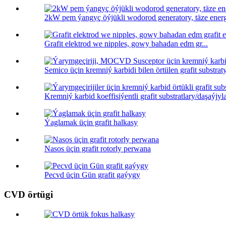
2kW pem ýangyç öýjükli wodorod generatory, täze energi
Grafit elektrod we nipples, gowy bahadan edm gr...
Semico üçin kremniý karbidi bilen örtülen grafit substraty 
Kremniý karbid koeffisiýentli grafit substratlary/daşaýjyla
Ýaglamak üçin grafit halkasy
Nasos üçin grafit rotorly perwana
Pecvd üçin Gün grafit gaýygy
CVD örtügi