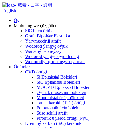
English
Öý
Marketing we çözgütler
SiC bilen örtülen
Grafit Bipolýar Plastinka
Ýarymgeçiriji grafit
Wodorod ýangyç öýjük
Wanadiý batareýasy
Wodorod ýangyç öýjükli ulag
Wodorodly uçarmansyz uçarman
Önümler
CVD örtügi
Si Epitaksial Bölekleri
SiC Epitaksial Bölekleri
MOCVD Epitaksial Bölekleri
Oýmak prosesiniň bölekleri
Monokristal ösüş bölekleri
Tantal karbidi (TaC) örtügi
Fotowoltaik üçin bölek
Şüşe şekilli grafit
Pirolitik uglerod örtügi (PyC)
Kremniý karbidi (SiC) keramiki