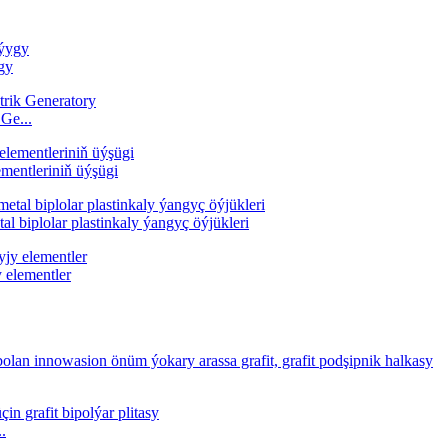
gy
Ge...
mentleriniň üýşügi
l biplolar plastinkaly ýangyç öýjükleri
elementler
..