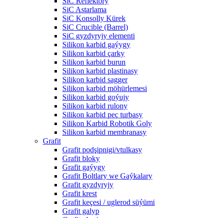
SiC Reflektory
SiC Astarlama
SiC Konsolly Kürek
SiC Crucible (Barrel)
SiC gyzdyryjy elementi
Silikon karbid gaýygy
Silikon karbid çarky
Silikon karbid burun
Silikon karbid plastinasy
Silikon karbid sagger
Silikon karbid möhürlemesi
Silikon karbid goýujy
Silikon karbid rulony
Silikon karbid peç turbasy
Silikon Karbid Robotik Goly
Silikon karbid membranasy
Grafit
Grafit podşipnigi/vtulkasy
Grafit bloky
Grafit gaýygy
Grafit Boltlary we Gaýkalary
Grafit gyzdyryjy
Grafit krest
Grafit keçesi / uglerod süýümi
Grafit galyp