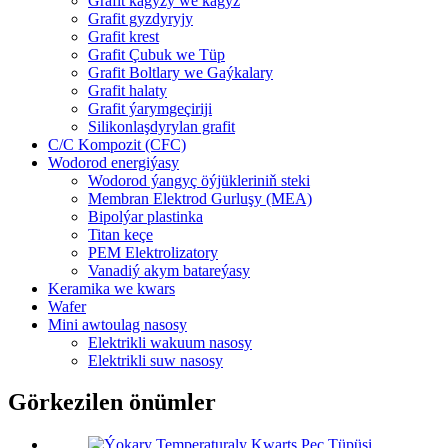
Grafit kagyzy we kagyz
Grafit gyzdyryjy
Grafit krest
Grafit Çubuk we Tüp
Grafit Boltlary we Gaýkalary
Grafit halaty
Grafit ýarymgeçiriji
Silikonlaşdyrylan grafit
C/C Kompozit (CFC)
Wodorod energiýasy
Wodorod ýangyç öýjükleriniň steki
Membran Elektrod Gurluşy (MEA)
Bipolýar plastinka
Titan keçe
PEM Elektrolizatory
Vanadiý akym batareýasy
Keramika we kwars
Wafer
Mini awtoulag nasosy
Elektrikli wakuum nasosy
Elektrikli suw nasosy
Görkezilen önümler