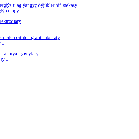
ýa ulagy...
...
ry...