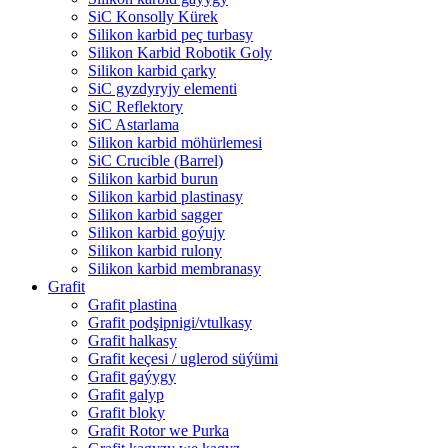
SiC Konsolly Kürek
Silikon karbid peç turbasy
Silikon Karbid Robotik Goly
Silikon karbid çarky
SiC gyzdyryjy elementi
SiC Reflektory
SiC Astarlama
Silikon karbid möhürlemesi
SiC Crucible (Barrel)
Silikon karbid burun
Silikon karbid plastinasy
Silikon karbid sagger
Silikon karbid goýujy
Silikon karbid rulony
Silikon karbid membranasy
Grafit
Grafit plastina
Grafit podşipnigi/vtulkasy
Grafit halkasy
Grafit keçesi / uglerod süýümi
Grafit gaýygy
Grafit galyp
Grafit bloky
Grafit Rotor we Purka