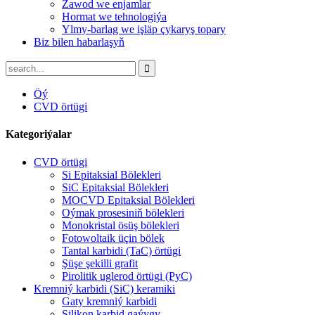
Zawod we enjamlar
Hormat we tehnologiýa
Ylmy-barlag we işläp çykaryş topary
Biz bilen habarlaşyň
Öý
CVD örtügi
Kategoriýalar
CVD örtügi
Si Epitaksial Bölekleri
SiC Epitaksial Bölekleri
MOCVD Epitaksial Bölekleri
Oýmak prosesiniň bölekleri
Monokristal ösüş bölekleri
Fotowoltaik üçin bölek
Tantal karbidi (TaC) örtügi
Şüşe şekilli grafit
Pirolitik uglerod örtügi (PyC)
Kremniý karbidi (SiC) keramiki
Gaty kremniý karbidi
Silikon karbid gaýygy