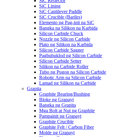
SiC Reflector
SiC Lining
SiC Cantilever Paddle
SiC Crucible (Bariles)
Elemento ng Pag-init na SiC
Bangka na Silikon na Karbida
Silicon Carbide Chuck
Nozzle ng Silicon Carbide
Plato ng Silikon na Karbida
Silicon Carbide Sagger
Pagbubuklod ng Silicon Carbide
Silicon Carbide Setter
Silikon na Carbide Roller
Tubo ng Pugon na Silicon Carbide
Robotic Arm na Silicon Carbide
Lamad ng Silikon na Carbide
Grapita
Graphite Bearing/Bushing
Bloke ng Grapayt
Bangka ng Grapita
Mga Bolt at Nut ng Graphite
Pampainit ng Grapayt
Graphite Crucible
Graphite Felt / Carbon Fiber
Molde ng Grapayt