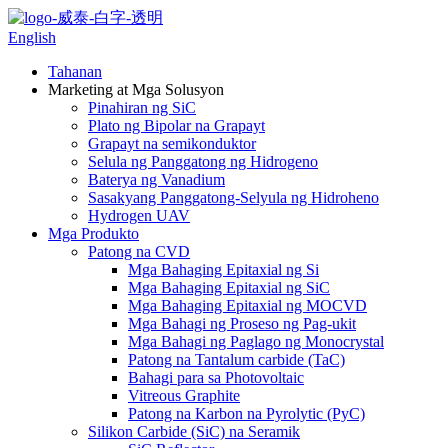
English
Tahanan
Marketing at Mga Solusyon
Pinahiran ng SiC
Plato ng Bipolar na Grapayt
Grapayt na semikonduktor
Selula ng Panggatong ng Hidrogeno
Baterya ng Vanadium
Sasakyang Panggatong-Selyula ng Hidroheno
Hydrogen UAV
Mga Produkto
Patong na CVD
Mga Bahaging Epitaxial ng Si
Mga Bahaging Epitaxial ng SiC
Mga Bahaging Epitaxial ng MOCVD
Mga Bahagi ng Proseso ng Pag-ukit
Mga Bahagi ng Paglago ng Monocrystal
Patong na Tantalum carbide (TaC)
Bahagi para sa Photovoltaic
Vitreous Graphite
Patong na Karbon na Pyrolytic (PyC)
Silikon Carbide (SiC) na Seramik