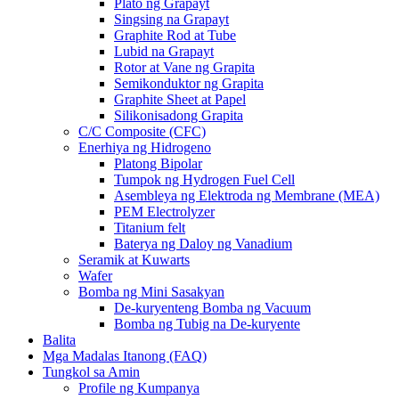
Plato ng Grapayt
Singsing na Grapayt
Graphite Rod at Tube
Lubid na Grapayt
Rotor at Vane ng Grapita
Semikonduktor ng Grapita
Graphite Sheet at Papel
Silikonisadong Grapita
C/C Composite (CFC)
Enerhiya ng Hidrogeno
Platong Bipolar
Tumpok ng Hydrogen Fuel Cell
Asembleya ng Elektroda ng Membrane (MEA)
PEM Electrolyzer
Titanium felt
Baterya ng Daloy ng Vanadium
Seramik at Kuwarts
Wafer
Bomba ng Mini Sasakyan
De-kuryenteng Bomba ng Vacuum
Bomba ng Tubig na De-kuryente
Balita
Mga Madalas Itanong (FAQ)
Tungkol sa Amin
Profile ng Kumpanya