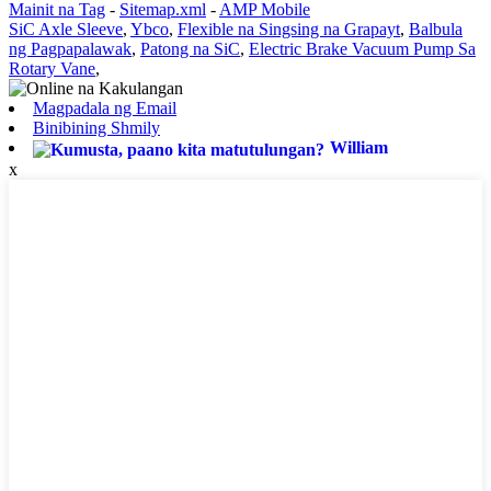
Mainit na Tag
-
Sitemap.xml
-
AMP Mobile
SiC Axle Sleeve
,
Ybco
,
Flexible na Singsing na Grapayt
,
Balbula
ng Pagpapalawak
,
Patong na SiC
,
Electric Brake Vacuum Pump Sa
Rotary Vane
,
Magpadala ng Email
Binibining Shmily
William
x