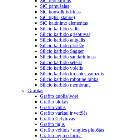
SiC reflektorius
SiC pamušalas
SiC konsolinis irklas
SiC tiglis (statinė)
SiC kaitinimo elementas
Silicio karbido valtis
Silicio karbido griebtuvas
Silicio karbido antgalis
Silicio karbido plokštė
Silicio karbido Sagger
Silicio karbido sandarinimas
Silicio karbido seteris
Silicio karbido volelis
Silicio karbido krosnies vamzdis
Silicio karbido robotinė ranka
Silicio karbido membrana
Grafitas
Grafito guolis/įvorė
Grafito blokas
Grafito valtis
Grafito varžtai ir veržlės
Grafito šildytuvas
Grafito tiglis
Grafito veltinis / anglies pluoštas
Grafito liejimo forma