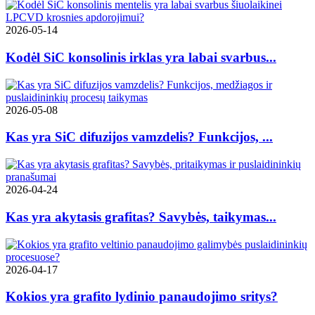
2026-05-14
Kodėl SiC konsolinis irklas yra labai svarbus...
2026-05-08
Kas yra SiC difuzijos vamzdelis? Funkcijos, ...
2026-04-24
Kas yra akytasis grafitas? Savybės, taikymas...
2026-04-17
Kokios yra grafito lydinio panaudojimo sritys?