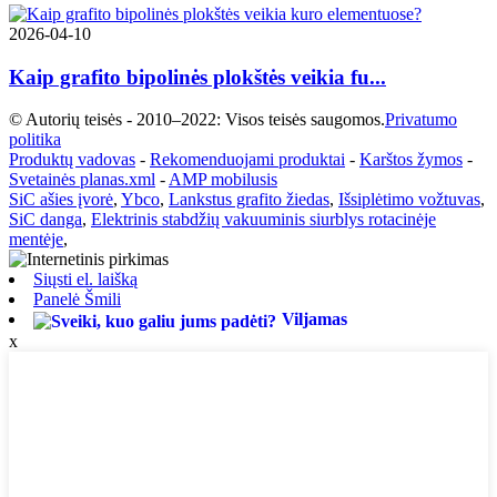
2026-04-10
Kaip grafito bipolinės plokštės veikia fu...
© Autorių teisės - 2010–2022: Visos teisės saugomos.
Privatumo
politika
Produktų vadovas
-
Rekomenduojami produktai
-
Karštos žymos
-
Svetainės planas.xml
-
AMP mobilusis
SiC ašies įvorė
,
Ybco
,
Lankstus grafito žiedas
,
Išsiplėtimo vožtuvas
,
SiC danga
,
Elektrinis stabdžių vakuuminis siurblys rotacinėje
mentėje
,
Siųsti el. laišką
Panelė Šmili
Viljamas
x