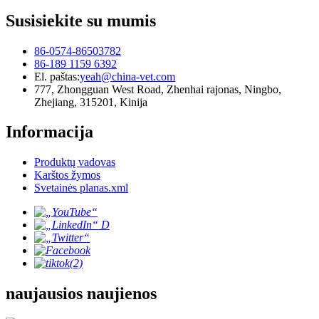
Susisiekite su mumis
86-0574-86503782
86-189 1159 6392
El. paštas:
yeah@china-vet.com
777, Zhongguan West Road, Zhenhai rajonas, Ningbo,
Zhejiang, 315201, Kinija
Informacija
Produktų vadovas
Karštos žymos
Svetainės planas.xml
naujausios naujienos