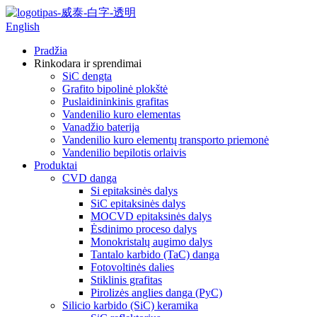
English
Pradžia
Rinkodara ir sprendimai
SiC dengta
Grafito bipolinė plokštė
Puslaidininkinis grafitas
Vandenilio kuro elementas
Vanadžio baterija
Vandenilio kuro elementų transporto priemonė
Vandenilio bepilotis orlaivis
Produktai
CVD danga
Si epitaksinės dalys
SiC epitaksinės dalys
MOCVD epitaksinės dalys
Ėsdinimo proceso dalys
Monokristalų augimo dalys
Tantalo karbido (TaC) danga
Fotovoltinės dalies
Stiklinis grafitas
Pirolizės anglies danga (PyC)
Silicio karbido (SiC) keramika