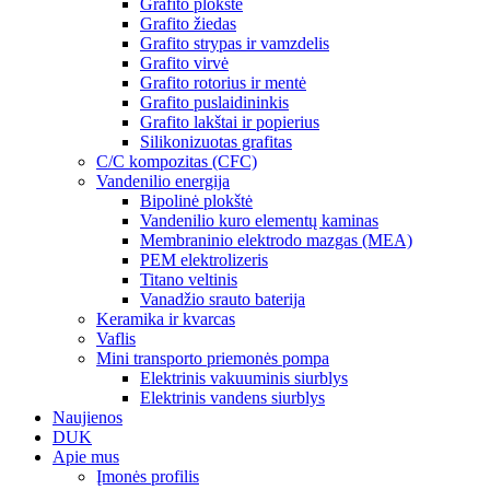
Grafito plokštė
Grafito žiedas
Grafito strypas ir vamzdelis
Grafito virvė
Grafito rotorius ir mentė
Grafito puslaidininkis
Grafito lakštai ir popierius
Silikonizuotas grafitas
C/C kompozitas (CFC)
Vandenilio energija
Bipolinė plokštė
Vandenilio kuro elementų kaminas
Membraninio elektrodo mazgas (MEA)
PEM elektrolizeris
Titano veltinis
Vanadžio srauto baterija
Keramika ir kvarcas
Vaflis
Mini transporto priemonės pompa
Elektrinis vakuuminis siurblys
Elektrinis vandens siurblys
Naujienos
DUK
Apie mus
Įmonės profilis