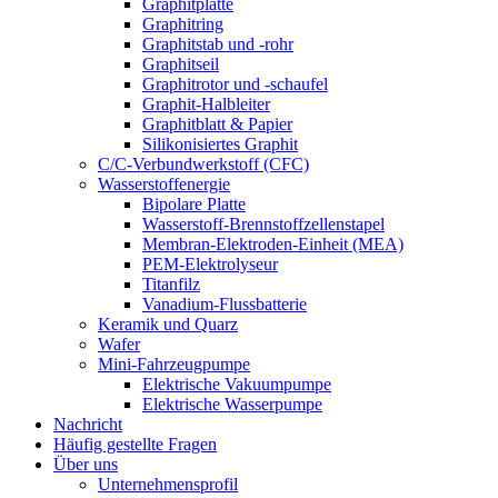
Graphitplatte
Graphitring
Graphitstab und -rohr
Graphitseil
Graphitrotor und -schaufel
Graphit-Halbleiter
Graphitblatt & Papier
Silikonisiertes Graphit
C/C-Verbundwerkstoff (CFC)
Wasserstoffenergie
Bipolare Platte
Wasserstoff-Brennstoffzellenstapel
Membran-Elektroden-Einheit (MEA)
PEM-Elektrolyseur
Titanfilz
Vanadium-Flussbatterie
Keramik und Quarz
Wafer
Mini-Fahrzeugpumpe
Elektrische Vakuumpumpe
Elektrische Wasserpumpe
Nachricht
Häufig gestellte Fragen
Über uns
Unternehmensprofil