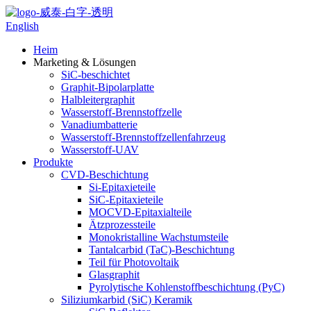
English
Heim
Marketing & Lösungen
SiC-beschichtet
Graphit-Bipolarplatte
Halbleitergraphit
Wasserstoff-Brennstoffzelle
Vanadiumbatterie
Wasserstoff-Brennstoffzellenfahrzeug
Wasserstoff-UAV
Produkte
CVD-Beschichtung
Si-Epitaxieteile
SiC-Epitaxieteile
MOCVD-Epitaxialteile
Ätzprozessteile
Monokristalline Wachstumsteile
Tantalcarbid (TaC)-Beschichtung
Teil für Photovoltaik
Glasgraphit
Pyrolytische Kohlenstoffbeschichtung (PyC)
Siliziumkarbid (SiC) Keramik