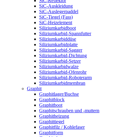
SiC-Reflektor
SiC-Auskleidung
SiC-Auslegerpaddel
SiC-Tiegel (Fass)
SiC-Heizelement
Siliziumkarbidboot
Siliziumkarbid-Spannfutter
Siliziumkarbiddüse
Siliziumkarbidplatte
Siliziumkarbid-Sagger
Siliziumkarbid-Dichtung
Siliziumkarbid-Setzer
Siliziumkarbidwalze
Siliziumkarbid-Ofenrohr
Siliziumkarbid-Roboterarm
Siliziumkarbidmembran
Graphit
Graphitlager/Buchse
Graphitblock
Graphitboot
Graphitschrauben und -muttern
Graphitheizung
Graphittiegel
Graphitfilz / Kohlefaser
Graphitform