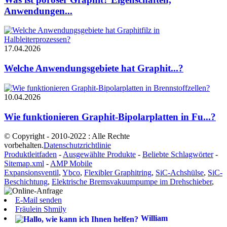
Anwendungen...
17.04.2026
Welche Anwendungsgebiete hat Graphit...?
10.04.2026
Wie funktionieren Graphit-Bipolarplatten in Fu...?
© Copyright - 2010-2022 : Alle Rechte
vorbehalten.
Datenschutzrichtlinie
Produktleitfaden
-
Ausgewählte Produkte
-
Beliebte Schlagwörter
-
Sitemap.xml
-
AMP Mobile
Expansionsventil
,
Ybco
,
Flexibler Graphitring
,
SiC-Achshülse
,
SiC-
Beschichtung
,
Elektrische Bremsvakuumpumpe im Drehschieber
,
E-Mail senden
Fräulein Shmily
William