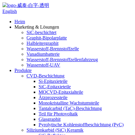
English
Heim
Marketing & Lösungen
SiC-beschichtet
Graphit-Bipolarplatte
Halbleitergraphit
Wasserstoff-Brennstoffzelle
Vanadiumbatterie
Wasserstoff-Brennstoffzellenfahrzeug
Wasserstoff-UAV
Produkte
CVD-Beschichtung
Si-Epitaxieteile
SiC-Epitaxieteile
MOCVD-Epitaxialteile
Ätzprozessteile
Monokristalline Wachstumsteile
Tantalcarbid (TaC)-Beschichtung
Teil für Photovoltaik
Glasgraphit
Pyrolytische Kohlenstoffbeschichtung (PyC)
Siliziumkarbid (SiC) Keramik