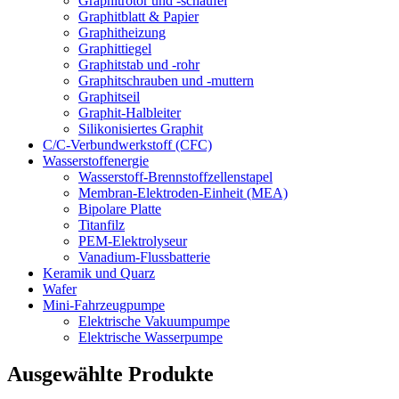
Graphitrotor und -schaufel
Graphitblatt & Papier
Graphitheizung
Graphittiegel
Graphitstab und -rohr
Graphitschrauben und -muttern
Graphitseil
Graphit-Halbleiter
Silikonisiertes Graphit
C/C-Verbundwerkstoff (CFC)
Wasserstoffenergie
Wasserstoff-Brennstoffzellenstapel
Membran-Elektroden-Einheit (MEA)
Bipolare Platte
Titanfilz
PEM-Elektrolyseur
Vanadium-Flussbatterie
Keramik und Quarz
Wafer
Mini-Fahrzeugpumpe
Elektrische Vakuumpumpe
Elektrische Wasserpumpe
Ausgewählte Produkte