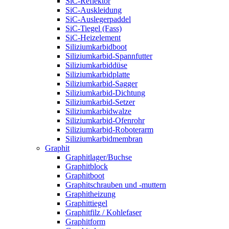
SiC-Reflektor
SiC-Auskleidung
SiC-Auslegerpaddel
SiC-Tiegel (Fass)
SiC-Heizelement
Siliziumkarbidboot
Siliziumkarbid-Spannfutter
Siliziumkarbiddüse
Siliziumkarbidplatte
Siliziumkarbid-Sagger
Siliziumkarbid-Dichtung
Siliziumkarbid-Setzer
Siliziumkarbidwalze
Siliziumkarbid-Ofenrohr
Siliziumkarbid-Roboterarm
Siliziumkarbidmembran
Graphit
Graphitlager/Buchse
Graphitblock
Graphitboot
Graphitschrauben und -muttern
Graphitheizung
Graphittiegel
Graphitfilz / Kohlefaser
Graphitform