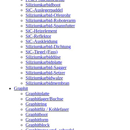
Siliziumkarbidboot
SiC-Auslegerpaddel
Siliziumkarbid-Ofenrohr
Siliziumkarbid-Roboterarm
Siliziumkarbid-Spannfutter
SiC-Heizelement
SiC-Reflektor
SiC-Auskleidung
Siliziumkarbid-Dichtung
SiC-Tiegel (Fass)
Siliziumkarbiddüse
Siliziumkarbidplatte
Siliziumkarbid-Sagger
Siliziumkarbid-Setzer
Siliziumkarbidwalze
Siliziumkarbidmembran
Graphit
Graphitplatte
Graphitlager/Buchse
Graphitring
Graphitfilz / Kohlefaser
Graphitboot
Graphitform
Graphitblock