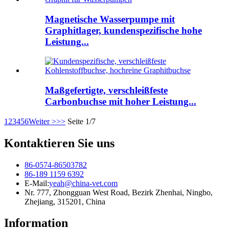
Magnetische Wasserpumpe mit
Graphitlager, kundenspezifische hohe
Leistung...
Maßgefertigte, verschleißfeste
Carbonbuchse mit hoher Leistung...
1
2
3
4
5
6
Weiter >
>>
Seite 1/7
Kontaktieren Sie uns
86-0574-86503782
86-189 1159 6392
E-Mail:
yeah@china-vet.com
Nr. 777, Zhongguan West Road, Bezirk Zhenhai, Ningbo,
Zhejiang, 315201, China
Information