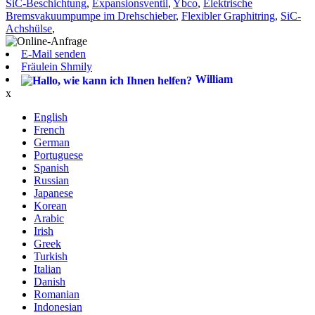
SiC-Beschichtung
,
Expansionsventil
,
Ybco
,
Elektrische
Bremsvakuumpumpe im Drehschieber
,
Flexibler Graphitring
,
SiC-
Achshülse
,
E-Mail senden
Fräulein Shmily
William
x
English
French
German
Portuguese
Spanish
Russian
Japanese
Korean
Arabic
Irish
Greek
Turkish
Italian
Danish
Romanian
Indonesian