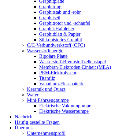
Graphitplatte
Graphitring
Graphitstab und -rohr
Graphitseil
Graphitrotor und -schaufel
Graphit-Halbleiter
Graphitblatt & Papier
Silikonisiertes Graphit
C/C-Verbundwerkstoff (CFC)
Wasserstoffenergie
Bipolare Platte
Wasserstoff-Brennstoffzellenstapel
Membran-Elektroden-Einheit (MEA)
PEM-Elektrolyseur
Titanfilz
Vanadium-Flussbatterie
Keramik und Quarz
Wafer
Mini-Fahrzeugpumpe
Elektrische Vakuumpumpe
Elektrische Wasserpumpe
Nachricht
Häufig gestellte Fragen
Über uns
Unternehmensprofil