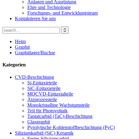
Anlagen und Ausrüstung
Ehre und Technologie
Forschungs- und Entwicklungsteam
Kontaktieren Sie uns
Heim
Graphit
Graphitlager/Buchse
Kategorien
CVD-Beschichtung
Si-Epitaxieteile
SiC-Epitaxieteile
MOCVD-Epitaxialteile
Ätzprozessteile
Monokristalline Wachstumsteile
Teil für Photovoltaik
Tantalcarbid (TaC)-Beschichtung
Glasgraphit
Pyrolytische Kohlenstoffbeschichtung (PyC)
Siliziumkarbid (SiC) Keramik
Festes Siliciumcarbid