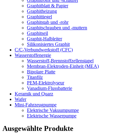
Graphitrotor und -schaufel
Graphitblatt & Papier
Graphitheizung
Graphittiegel
Graphitstab und -rohr
Graphitschrauben und -muttern
Graphitseil
Graphit-Halbleiter
Silikonisiertes Graphit
C/C-Verbundwerkstoff (CFC)
Wasserstoffenergie
Wasserstoff-Brennstoffzellenstapel
Membran-Elektroden-Einheit (MEA)
Bipolare Platte
Titanfilz
PEM-Elektrolyseur
Vanadium-Flussbatterie
Keramik und Quarz
Wafer
Mini-Fahrzeugpumpe
Elektrische Vakuumpumpe
Elektrische Wasserpumpe
Ausgewählte Produkte