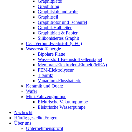
Graphitplatte
Graphitring
Graphitstab und -rohr
Graphitseil
Graphitrotor und -schaufel
Graphit-Halbleiter
Graphitblatt & Papier
Silikonisiertes Graphit
C/C-Verbundwerkstoff (CFC)
Wasserstoffenergie
Bipolare Platte
Wasserstoff-Brennstoffzellenstapel
Membran-Elektroden-Einheit (MEA)
PEM-Elektrolyseur
Titanfilz
Vanadium-Flussbatterie
Keramik und Quarz
Wafer
Mini-Fahrzeugpumpe
Elektrische Vakuumpumpe
Elektrische Wasserpumpe
Nachricht
Häufig gestellte Fragen
Über uns
Unternehmensprofil