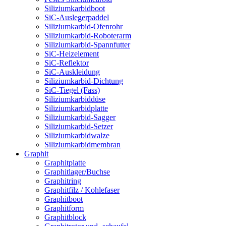
Siliziumkarbidboot
SiC-Auslegerpaddel
Siliziumkarbid-Ofenrohr
Siliziumkarbid-Roboterarm
Siliziumkarbid-Spannfutter
SiC-Heizelement
SiC-Reflektor
SiC-Auskleidung
Siliziumkarbid-Dichtung
SiC-Tiegel (Fass)
Siliziumkarbiddüse
Siliziumkarbidplatte
Siliziumkarbid-Sagger
Siliziumkarbid-Setzer
Siliziumkarbidwalze
Siliziumkarbidmembran
Graphit
Graphitplatte
Graphitlager/Buchse
Graphitring
Graphitfilz / Kohlefaser
Graphitboot
Graphitform
Graphitblock