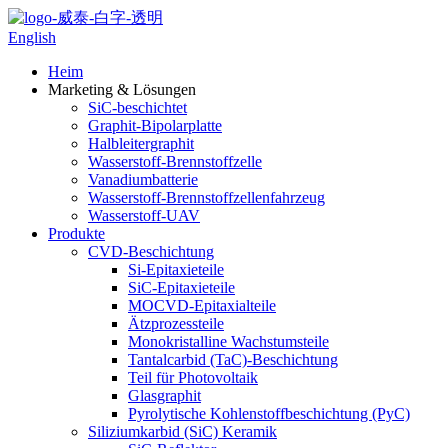
English
Heim
Marketing & Lösungen
SiC-beschichtet
Graphit-Bipolarplatte
Halbleitergraphit
Wasserstoff-Brennstoffzelle
Vanadiumbatterie
Wasserstoff-Brennstoffzellenfahrzeug
Wasserstoff-UAV
Produkte
CVD-Beschichtung
Si-Epitaxieteile
SiC-Epitaxieteile
MOCVD-Epitaxialteile
Ätzprozessteile
Monokristalline Wachstumsteile
Tantalcarbid (TaC)-Beschichtung
Teil für Photovoltaik
Glasgraphit
Pyrolytische Kohlenstoffbeschichtung (PyC)
Siliziumkarbid (SiC) Keramik