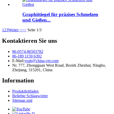
Graphittiegel für präzises Schmelzen
und Gießen...
1
2
3
Weiter >
>>
Seite 1/3
Kontaktieren Sie uns
86-0574-86503782
86-189 1159 6392
E-Mail:
yeah@china-vet.com
Nr. 777, Zhongguan West Road, Bezirk Zhenhai, Ningbo,
Zhejiang, 315201, China
Information
Produktleitfaden
Beliebte Schlagwörter
Sitemap.xml