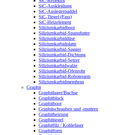
SiC-Reflektor
SiC-Auskleidung
SiC-Auslegerpaddel
SiC-Tiegel (Fass)
SiC-Heizelement
Siliziumkarbidboot
Siliziumkarbid-Spannfutter
Siliziumkarbiddüse
Siliziumkarbidplatte
Siliziumkarbid-Sagger
Siliziumkarbid-Dichtung
Siliziumkarbid-Setzer
Siliziumkarbidwalze
Siliziumkarbid-Ofenrohr
Siliziumkarbid-Roboterarm
Siliziumkarbidmembran
Graphit
Graphitlager/Buchse
Graphitblock
Graphitboot
Graphitschrauben und -muttern
Graphitheizung
Graphittiegel
Graphitfilz / Kohlefaser
Graphitform