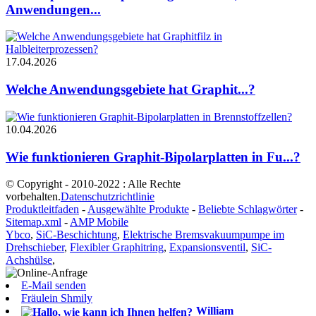
Anwendungen...
17.04.2026
Welche Anwendungsgebiete hat Graphit...?
10.04.2026
Wie funktionieren Graphit-Bipolarplatten in Fu...?
© Copyright - 2010-2022 : Alle Rechte
vorbehalten.
Datenschutzrichtlinie
Produktleitfaden
-
Ausgewählte Produkte
-
Beliebte Schlagwörter
-
Sitemap.xml
-
AMP Mobile
Ybco
,
SiC-Beschichtung
,
Elektrische Bremsvakuumpumpe im
Drehschieber
,
Flexibler Graphitring
,
Expansionsventil
,
SiC-
Achshülse
,
E-Mail senden
Fräulein Shmily
William