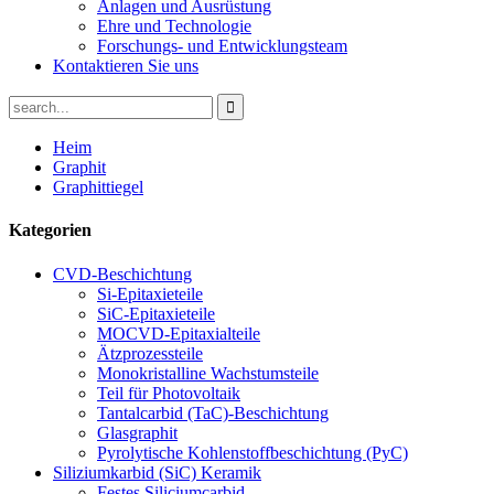
Anlagen und Ausrüstung
Ehre und Technologie
Forschungs- und Entwicklungsteam
Kontaktieren Sie uns
Heim
Graphit
Graphittiegel
Kategorien
CVD-Beschichtung
Si-Epitaxieteile
SiC-Epitaxieteile
MOCVD-Epitaxialteile
Ätzprozessteile
Monokristalline Wachstumsteile
Teil für Photovoltaik
Tantalcarbid (TaC)-Beschichtung
Glasgraphit
Pyrolytische Kohlenstoffbeschichtung (PyC)
Siliziumkarbid (SiC) Keramik
Festes Siliciumcarbid