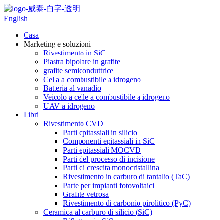
English
Casa
Marketing e soluzioni
Rivestimento in SiC
Piastra bipolare in grafite
grafite semiconduttrice
Cella a combustibile a idrogeno
Batteria al vanadio
Veicolo a celle a combustibile a idrogeno
UAV a idrogeno
Libri
Rivestimento CVD
Parti epitassiali in silicio
Componenti epitassiali in SiC
Parti epitassiali MOCVD
Parti del processo di incisione
Parti di crescita monocristallina
Rivestimento in carburo di tantalio (TaC)
Parte per impianti fotovoltaici
Grafite vetrosa
Rivestimento di carbonio pirolitico (PyC)
Ceramica al carburo di silicio (SiC)