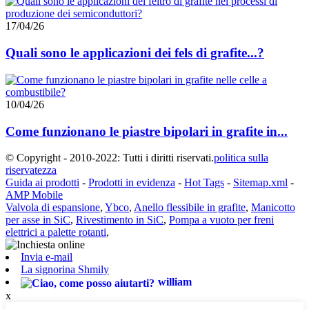
17/04/26
Quali sono le applicazioni dei fels di grafite...?
10/04/26
Come funzionano le piastre bipolari in grafite in...
© Copyright - 2010-2022: Tutti i diritti riservati.
politica sulla
riservatezza
Guida ai prodotti
-
Prodotti in evidenza
-
Hot Tags
-
Sitemap.xml
-
AMP Mobile
Valvola di espansione
,
Ybco
,
Anello flessibile in grafite
,
Manicotto
per asse in SiC
,
Rivestimento in SiC
,
Pompa a vuoto per freni
elettrici a palette rotanti
,
Invia e-mail
La signorina Shmily
william
x