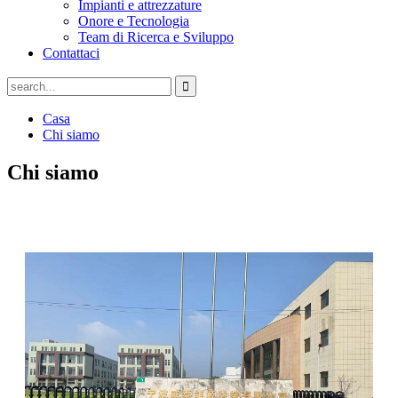
Impianti e attrezzature
Onore e Tecnologia
Team di Ricerca e Sviluppo
Contattaci
Casa
Chi siamo
Chi siamo