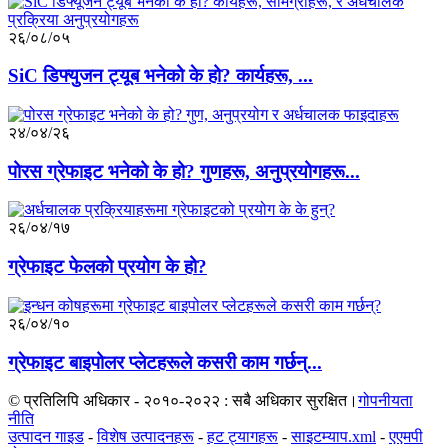
२६/०८/०५
SiC डिफ्युजन ट्यूब भनेको के हो? कार्यहरू, ...
२४/०४/२६
पोरस ग्रेफाइट भनेको के हो? गुणहरू, अनुप्रयोगहरू...
२६/०४/१७
ग्रेफाइट फेलको प्रयोग के हो?
२६/०४/१०
ग्रेफाइट बाइपोलर प्लेटहरूले कसरी काम गर्छन्...
© प्रतिलिपि अधिकार - २०१०-२०२२ : सबै अधिकार सुरक्षित।
गोपनीयता
नीति
उत्पादन गाइड
-
विशेष उत्पादनहरू
-
हट ट्यागहरू
-
साइटम्याप.xml
-
एएमपी