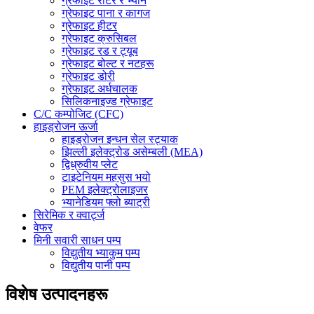
ग्रेफाइट रोटर र भ्यान
ग्रेफाइट पाना र कागज
ग्रेफाइट हीटर
ग्रेफाइट क्रुसिबल
ग्रेफाइट रड र ट्यूब
ग्रेफाइट बोल्ट र नटहरू
ग्रेफाइट डोरी
ग्रेफाइट अर्धचालक
सिलिकनाइज्ड ग्रेफाइट
C/C कम्पोजिट (CFC)
हाइड्रोजन ऊर्जा
हाइड्रोजन इन्धन सेल स्ट्याक
झिल्ली इलेक्ट्रोड असेम्बली (MEA)
द्विध्रुवीय प्लेट
टाइटेनियम महसुस भयो
PEM इलेक्ट्रोलाइजर
भ्यानेडियम फ्लो ब्याट्री
सिरेमिक र क्वार्ट्ज
वेफर
मिनी सवारी साधन पम्प
विद्युतीय भ्याकुम पम्प
विद्युतीय पानी पम्प
विशेष उत्पादनहरू