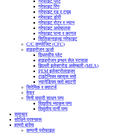
ग्रेफाइट प्लेट
ग्रेफाइट रिंग
ग्रेफाइट रड र ट्यूब
ग्रेफाइट डोरी
ग्रेफाइट रोटर र भ्यान
ग्रेफाइट अर्धचालक
ग्रेफाइट पाना र कागज
सिलिकनाइज्ड ग्रेफाइट
C/C कम्पोजिट (CFC)
हाइड्रोजन ऊर्जा
द्विध्रुवीय प्लेट
हाइड्रोजन इन्धन सेल स्ट्याक
झिल्ली इलेक्ट्रोड असेम्बली (MEA)
PEM इलेक्ट्रोलाइजर
टाइटेनियम महसुस भयो
भ्यानेडियम फ्लो ब्याट्री
सिरेमिक र क्वार्ट्ज
वेफर
मिनी सवारी साधन पम्प
विद्युतीय भ्याकुम पम्प
विद्युतीय पानी पम्प
समाचार
सोधिने प्रश्नहरू
हाम्रो बारेमा
कम्पनी प्रोफाइल