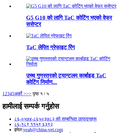
G5 G10 को लागि TaC कोटिंग भएको वेफर
ससेप्टर
TaC लेपित ग्रेफाइट रिंग
उच्च गुणस्तरको ट्यान्टलम कार्बाइड TaC
कोटिंग निर्माण...
1
2
3
4
5
अर्को >
>>
पृष्ठ १ / ५
हामीलाई सम्पर्क गर्नुहोस
८६-०५७४-८६५०३७८२ को सम्बन्धित उत्पादनहरू
८६-१८९ ११५९ ६३९२
इमेल:
yeah@china-vet.com