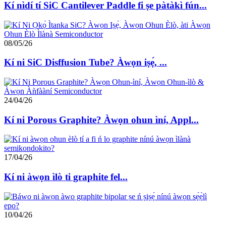
Kí nìdí tí SiC Cantilever Paddle fi ṣe pàtàkì fún...
08/05/26
Kí ni SiC Disffusion Tube? Àwọn iṣẹ́, ...
24/04/26
Kí ni Porous Graphite? Àwọn ohun ìní, Appl...
17/04/26
Kí ni àwọn ìlò ti graphite fel...
10/04/26