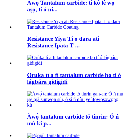
Àwọ̀ Tantalum carbide: tí kò lè wọ
aṣọ, tí ó ní...
Resistance Yiya Ti o dara ati
Resistance Ipata T ...
Orùka tí a fi tantalum carbide bo tí ó
lágbára gidigidi
Àwọ̀ tantalum carbide tó tinrin: Ó ń
mú kí p...