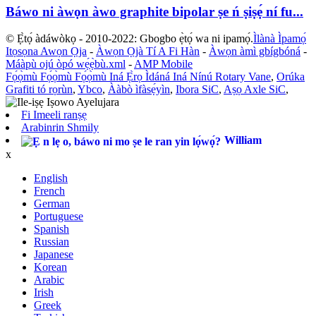
Báwo ni àwọn àwo graphite bipolar ṣe ń ṣiṣẹ́ ní fu...
© Ẹ̀tọ́ àdáwòkọ - 2010-2022: Gbogbo ẹ̀tọ́ wa ni ipamọ́.
Ìlànà Ìpamọ́
Itọsọna Awọn Ọja
-
Àwọn Ọjà Tí A Fi Hàn
-
Àwọn àmì gbígbóná
-
Máàpù ojú òpó wẹ́ẹ̀bù.xml
-
AMP Mobile
Fọ́ọ̀mù Fọ́ọ̀mù Fọ́ọ̀mù Iná Ẹ̀rọ Ìdáná Iná Nínú Rotary Vane
,
Orúka
Grafiti tó rọrùn
,
Ybco
,
Ààbò ìfàsẹ́yìn
,
Ibora SiC
,
Aṣọ Axle SiC
,
Fi Imeeli ranṣẹ
Arabinrin Shmily
William
x
English
French
German
Portuguese
Spanish
Russian
Japanese
Korean
Arabic
Irish
Greek