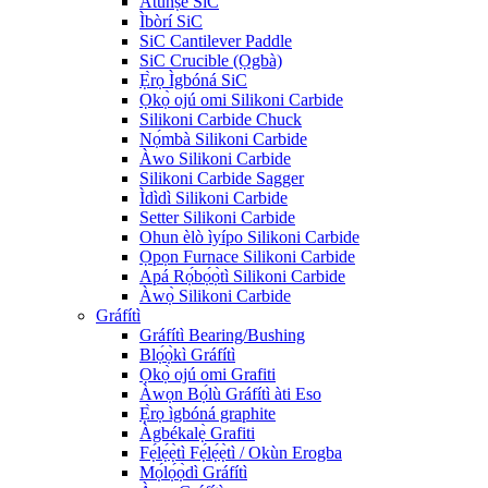
Àtúnṣe SiC
Ìbòrí SiC
SiC Cantilever Paddle
SiC Crucible (Ọgbà)
Ẹ̀rọ Ìgbóná SiC
Ọkọ̀ ojú omi Silikoni Carbide
Silikoni Carbide Chuck
Nọ́mbà Silikoni Carbide
Àwo Silikoni Carbide
Silikoni Carbide Sagger
Ìdìdì Silikoni Carbide
Setter Silikoni Carbide
Ohun èlò ìyípo Silikoni Carbide
Ọpọn Furnace Silikoni Carbide
Apá Rọ́bọ́ọ̀tì Silikoni Carbide
Àwọ̀ Silikoni Carbide
Gráfítì
Gráfítì Bearing/Bushing
Blọ́ọ̀kì Gráfítì
Ọkọ̀ ojú omi Grafiti
Àwọn Bọ́lù Gráfítì àti Eso
Ẹ̀rọ ìgbóná graphite
Àgbékalẹ̀ Grafiti
Fẹ́lẹ́ẹ̀tì Fẹ́lẹ́ẹ̀tì / Okùn Erogba
Mọ́lọ́ọ̀dì Gráfítì