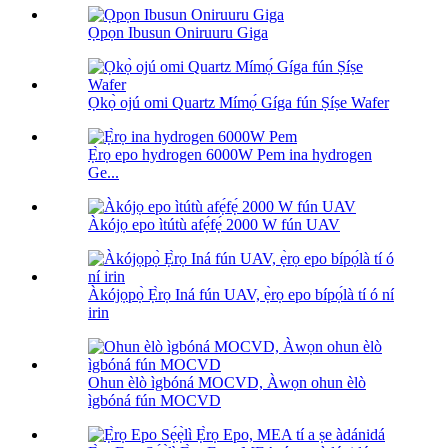
Ọpọn Ibusun Oniruuru Giga
Ọkọ̀ ojú omi Quartz Mímọ́ Gíga fún Ṣíṣe Wafer
Ẹ̀rọ epo hydrogen 6000W Pem ina hydrogen
Ge...
Àkójọ epo ìtútù afẹ́fẹ́ 2000 W fún UAV
Àkójọpọ̀ Ẹ̀rọ Iná fún UAV, ẹ̀rọ epo bípọ́là tí ó ní
irin
Ohun èlò ìgbóná MOCVD, Àwọn ohun èlò
ìgbóná fún MOCVD