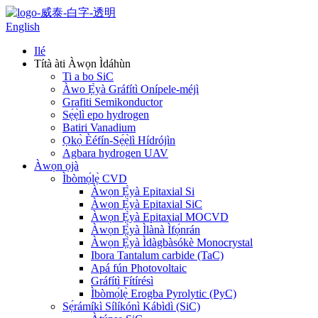
English
Ilé
Títà àti Àwọn Ìdáhùn
Ti a bo SiC
Àwo Ẹ̀yà Gráfítì Onípele-méjì
Grafiti Semikonductor
Sẹ́ẹ̀lì epo hydrogen
Batiri Vanadium
Ọkọ̀ Èéfín-Sẹ́ẹ̀lì Hídrójìn
Agbara hydrogen UAV
Àwọn ọjà
Ìbòmọ́lẹ̀ CVD
Àwọn Ẹ̀yà Epitaxial Si
Àwọn Ẹ̀yà Epitaxial SiC
Àwọn Ẹ̀yà Epitaxial MOCVD
Àwọn Ẹ̀yà Ìlànà Ìfọ́nrán
Àwọn Ẹ̀yà Ìdàgbàsókè Monocrystal
Ibora Tantalum carbide (TaC)
Apá fún Photovoltaic
Gráfítì Fítírésì
Ìbòmọ́lẹ̀ Erogba Pyrolytic (PyC)
Sẹ́rámíkì Sílíkónì Kábìdì (SiC)