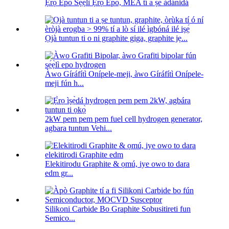
Ẹ̀rọ Epo Sẹ́ẹ̀lì Ẹ̀rọ Epo, MEA tí a ṣe àdánidá
Ọjà tuntun ti o ni graphite giga, graphite jẹ...
Àwo Gíráfítì Onípele-meji, àwo Gíráfítì Onípele-
meji fún h...
2kW pem pem pem fuel cell hydrogen generator,
agbara tuntun Vehi...
Elekitirodu Graphite & ọmú, iye owo to dara
edm gr...
Silikoni Carbide Bo Graphite Sobusitireti fun
Semico...