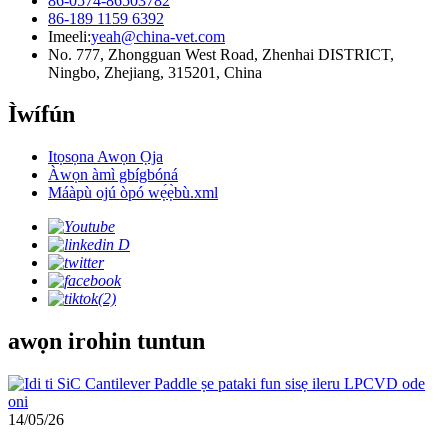
86-0574-86503782
86-189 1159 6392
Imeeli:
yeah@china-vet.com
No. 777, Zhongguan West Road, Zhenhai DISTRICT,
Ningbo, Zhejiang, 315201, China
Ìwífún
Itọsọna Awọn Ọja
Àwọn àmì gbígbóná
Máàpù ojú òpó wẹ́ẹ̀bù.xml
awọn irohin tuntun
14/05/26