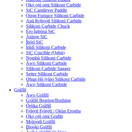
Ọkọ̀ ojú omi Silikoni Carbide
SiC Cantilever Paddle
Ọpọn Furnace Silikoni Carbide
Apá Rọ́bọ́ọ̀tì Silikoni Carbide
Silikoni Carbide Chuck
Ẹ̀rọ Ìgbóná SiC
Àtúnṣe SiC
Ìbòrí SiC
Ìdìdì Silikoni Carbide
SiC Crucible (Ọgbà)
Nọ́mbà Silikoni Carbide
Àwo Silikoni Carbide
Silikoni Carbide Sagger
Setter Silikoni Carbide
Ohun èlò ìyípo Silikoni Carbide
Àwọ̀ Silikoni Carbide
Gráfítì
Àwo Gráfítì
Gráfítì Bearing/Bushing
Òrùka Gráfítì
Fẹ́lẹ́ẹ̀tì Fẹ́lẹ́ẹ̀tì / Okùn Erogba
Ọkọ̀ ojú omi Grafiti
Mọ́lọ́ọ̀dì Gráfítì
Blọ́ọ̀kì Gráfítì