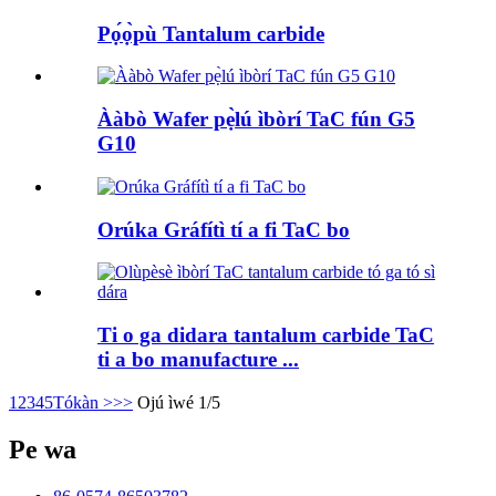
Pọ́ọ̀pù Tantalum carbide
Ààbò Wafer pẹ̀lú ìbòrí TaC fún G5
G10
Orúka Gráfítì tí a fi TaC bo
Ti o ga didara tantalum carbide TaC
ti a bo manufacture ...
1
2
3
4
5
Tókàn >
>>
Ojú ìwé 1/5
Pe wa