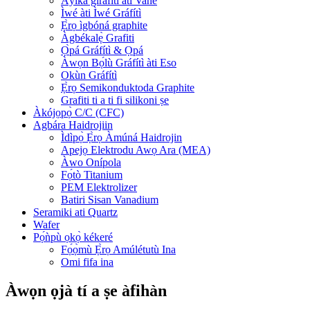
Àyíká gíráfítì àti Vane
Ìwé àti Ìwé Gráfítì
Ẹ̀rọ ìgbóná graphite
Àgbékalẹ̀ Grafiti
Ọ̀pá Gráfítì & Ọpá
Àwọn Bọ́lù Gráfítì àti Eso
Okùn Gráfítì
Ẹ̀rọ Semikonduktoda Graphite
Grafiti ti a ti fi silikoni ṣe
Àkójọpọ̀ C/C (CFC)
Agbára Haidrojiin
Ìdìpọ̀ Ẹ̀rọ Àmúná Haidrojin
Apejọ Elektrodu Awọ Ara (MEA)
Àwo Onípola
Fọ́tò Titanium
PEM Elektrolizer
Batiri Sisan Vanadium
Seramiki ati Quartz
Wafer
Pọ́ǹpù ọkọ̀ kékeré
Fọ́ọ̀mù Ẹ̀rọ Amúlétutù Ina
Omi fifa ina
Àwọn ọjà tí a ṣe àfihàn