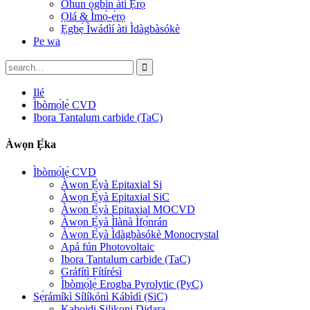
Ohun ọ̀gbìn àti Ẹ̀rọ
Ọlá & Ìmọ̀-ẹ̀rọ
Ẹgbẹ́ Ìwádìí àti Ìdàgbàsókè
Pe wa
Ilé
Ìbòmọ́lẹ̀ CVD
Ibora Tantalum carbide (TaC)
Àwọn Ẹ̀ka
Ìbòmọ́lẹ̀ CVD
Àwọn Ẹ̀yà Epitaxial Si
Àwọn Ẹ̀yà Epitaxial SiC
Àwọn Ẹ̀yà Epitaxial MOCVD
Àwọn Ẹ̀yà Ìlànà Ìfọ́nrán
Àwọn Ẹ̀yà Ìdàgbàsókè Monocrystal
Apá fún Photovoltaic
Ibora Tantalum carbide (TaC)
Gráfítì Fítírésì
Ìbòmọ́lẹ̀ Erogba Pyrolytic (PyC)
Sẹ́rámíkì Sílíkónì Kábìdì (SiC)
Kabọidi Silikoni Didara