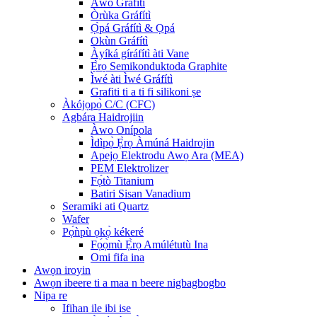
Àwo Gráfítì
Òrùka Gráfítì
Ọ̀pá Gráfítì & Ọpá
Okùn Gráfítì
Àyíká gíráfítì àti Vane
Ẹ̀rọ Semikonduktoda Graphite
Ìwé àti Ìwé Gráfítì
Grafiti ti a ti fi silikoni ṣe
Àkójọpọ̀ C/C (CFC)
Agbára Haidrojiin
Àwo Onípola
Ìdìpọ̀ Ẹ̀rọ Àmúná Haidrojin
Apejọ Elektrodu Awọ Ara (MEA)
PEM Elektrolizer
Fọ́tò Titanium
Batiri Sisan Vanadium
Seramiki ati Quartz
Wafer
Pọ́ǹpù ọkọ̀ kékeré
Fọ́ọ̀mù Ẹ̀rọ Amúlétutù Ina
Omi fifa ina
Awọn iroyin
Awọn ibeere ti a maa n beere nigbagbogbo
Nipa re
Ifihan ile ibi ise