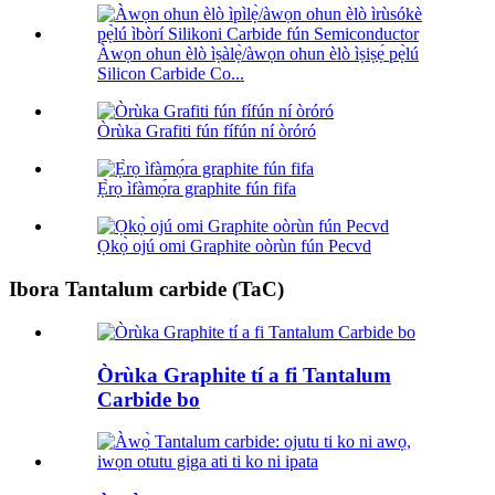
Àwọn ohun èlò ìṣàlẹ̀/àwọn ohun èlò ìṣiṣẹ́ pẹ̀lú
Silicon Carbide Co...
Òrùka Grafiti fún fífún ní òróró
Ẹ̀rọ ìfàmọ́ra graphite fún fifa
Ọkọ̀ ojú omi Graphite oòrùn fún Pecvd
Ibora Tantalum carbide (TaC)
Òrùka Graphite tí a fi Tantalum
Carbide bo