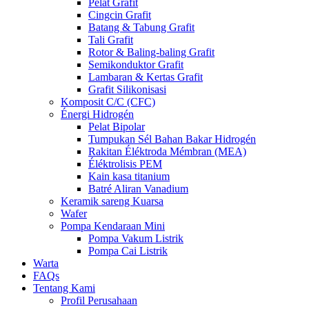
Pelat Grafit
Cingcin Grafit
Batang & Tabung Grafit
Tali Grafit
Rotor & Baling-baling Grafit
Semikonduktor Grafit
Lambaran & Kertas Grafit
Grafit Silikonisasi
Komposit C/C (CFC)
Énergi Hidrogén
Pelat Bipolar
Tumpukan Sél Bahan Bakar Hidrogén
Rakitan Éléktroda Mémbran (MEA)
Éléktrolisis PEM
Kain kasa titanium
Batré Aliran Vanadium
Keramik sareng Kuarsa
Wafer
Pompa Kendaraan Mini
Pompa Vakum Listrik
Pompa Cai Listrik
Warta
FAQs
Tentang Kami
Profil Perusahaan