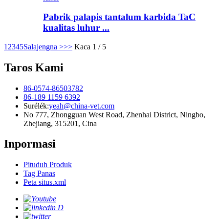
Pabrik palapis tantalum karbida TaC
kualitas luhur ...
1
2
3
4
5
Salajengna >
>>
Kaca 1 / 5
Taros Kami
86-0574-86503782
86-189 1159 6392
Surélék:
yeah@china-vet.com
No 777, Zhongguan West Road, Zhenhai District, Ningbo,
Zhejiang, 315201, Cina
Inpormasi
Pituduh Produk
Tag Panas
Peta situs.xml