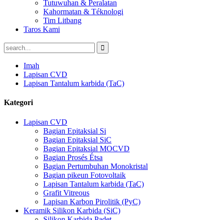
Tutuwuhan & Peralatan
Kahormatan & Téknologi
Tim Litbang
Taros Kami
Imah
Lapisan CVD
Lapisan Tantalum karbida (TaC)
Kategori
Lapisan CVD
Bagian Epitaksial Si
Bagian Epitaksial SiC
Bagian Epitaksial MOCVD
Bagian Prosés Étsa
Bagian Pertumbuhan Monokristal
Bagian pikeun Fotovoltaik
Lapisan Tantalum karbida (TaC)
Grafit Vitreous
Lapisan Karbon Pirolitik (PyC)
Keramik Silikon Karbida (SiC)
Silikon Karbida Padet