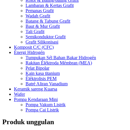
Rotor & Baling-baling Grafit
Lambaran & Kertas Grafit
Pemanas Grafit
Wadah Grafit
Batang & Tabung Grafit
Baut & Mur Grafit
Tali Grafit
Semikonduktor Grafit
Grafit Silikonisasi
Komposit C/C (CFC)
Énergi Hidrogén
Tumpukan Sél Bahan Bakar Hidrogén
Rakitan Éléktroda Mémbran (MEA)
Pelat Bipolar
Kain kasa titanium
Éléktrolisis PEM
Batré Aliran Vanadium
Keramik sareng Kuarsa
Wafer
Pompa Kendaraan Mini
Pompa Vakum Listrik
Pompa Cai Listrik
Produk unggulan