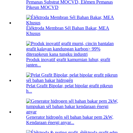
Pemanas Substrat MOCVD, Élémen Pemanas
Pikeun MOCVD
Éléktroda Membran Sél Bahan Bakar, MEA
Khusus
Produk inovatif grafit kamurnian luhur, grafit
janten...
Pelat Grafit Bipolar, pelat bipolar grafit pikeun
h...
Generator hidrogén sél bahan bakar pem 2kW,
Kendaraan énergi anyar...