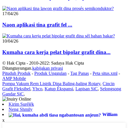
17/04/26
Naon aplikasi tina grafit fel ...
10/04/26
Kumaha cara kerja pelat bipolar grafit dina...
© Hak Cipta - 2010-2022: Sadaya Hak Cipta
Ditangtayungan.
kabijakan privasi
Pituduh Produk
-
Produk Unggulan
-
Tag Panas
-
Peta situs.xml
-
AMP Mobile
Pompa Vakum Rem Listrik Dina Baling-baling Rotary
,
Cincin
Grafit Fleksibel
,
Ybco
,
Katup Ékspansi
,
Lapisan SiC
,
Selongsong
Gandar SiC
,
Kirim Surélék
Neng Shmily
William
x