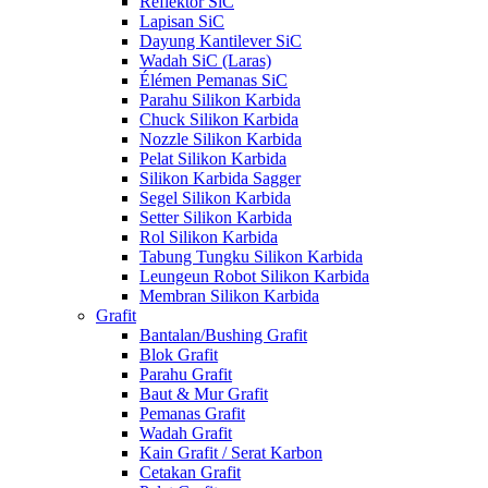
Reflektor SiC
Lapisan SiC
Dayung Kantilever SiC
Wadah SiC (Laras)
Élémen Pemanas SiC
Parahu Silikon Karbida
Chuck Silikon Karbida
Nozzle Silikon Karbida
Pelat Silikon Karbida
Silikon Karbida Sagger
Segel Silikon Karbida
Setter Silikon Karbida
Rol Silikon Karbida
Tabung Tungku Silikon Karbida
Leungeun Robot Silikon Karbida
Membran Silikon Karbida
Grafit
Bantalan/Bushing Grafit
Blok Grafit
Parahu Grafit
Baut & Mur Grafit
Pemanas Grafit
Wadah Grafit
Kain Grafit / Serat Karbon
Cetakan Grafit