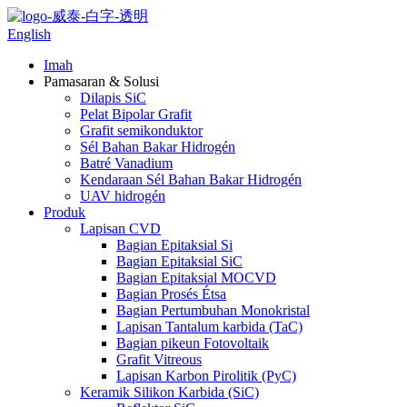
English
Imah
Pamasaran & Solusi
Dilapis SiC
Pelat Bipolar Grafit
Grafit semikonduktor
Sél Bahan Bakar Hidrogén
Batré Vanadium
Kendaraan Sél Bahan Bakar Hidrogén
UAV hidrogén
Produk
Lapisan CVD
Bagian Epitaksial Si
Bagian Epitaksial SiC
Bagian Epitaksial MOCVD
Bagian Prosés Étsa
Bagian Pertumbuhan Monokristal
Lapisan Tantalum karbida (TaC)
Bagian pikeun Fotovoltaik
Grafit Vitreous
Lapisan Karbon Pirolitik (PyC)
Keramik Silikon Karbida (SiC)