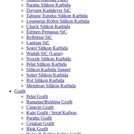
Parahu Silikon Karbida
Dayung Kantilever SiC
Tabung Tungku Silikon Karbida
Leungeun Robot Silikon Karbida
Chuck Silikon Karbida
Élémen Pemanas SiC
Reflektor SiC
Lapisan SiC
Segel Silikon Karbida
Wadah SiC (Laras)
Nozzle Silikon Karbida
Pelat Silikon Karbida
Silikon Karbida Sagger
Setter Silikon Karbida
Rol Silikon Karbida
Membran Silikon Karbida
Grafit
Pelat Grafit
Bantalan/Bushing Grafit
Cingcin Grafit
Kain Grafit / Serat Karbon
Parahu Grafit
Cetakan Grafit
Blok Grafit