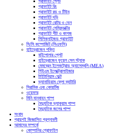
গ্রাফাইট প্লেট
গ্রাফাইট রিং
গ্রাফাইট রড ও টিউব
গ্রাফাইট দড়ি
গ্রাফাইট রোটর ও ভেন
গ্রাফাইট সেমিকন্ডাক্টর
গ্রাফাইট শীট ও কাগজ
সিলিকনাইজড গ্রাফাইট
সি/সি কম্পোজিট (সিএফসি)
হাইড্রোজেন শক্তি
বাইপোলার প্লেট
হাইড্রোজেন ফুয়েল সেল স্ট্যাক
মেমব্রেন ইলেকট্রোড অ্যাসেম্বলি (MEA)
পিইএম ইলেক্ট্রোলাইজার
টাইটানিয়াম ফেল্ট
ভ্যানাডিয়াম ফ্লো ব্যাটারি
সিরামিক এবং কোয়ার্টজ
ওয়েফার
মিনি যানবাহন পাম্প
বৈদ্যুতিক ভ্যাকুয়াম পাম্প
বৈদ্যুতিক জলের পাম্প
সংবাদ
প্রায়শই জিজ্ঞাসিত প্রশ্নাবলী
আমাদের সম্পর্কে
কোম্পানির প্রোফাইল