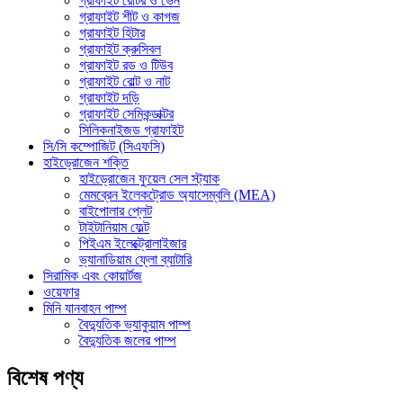
গ্রাফাইট রোটর ও ভেন
গ্রাফাইট শীট ও কাগজ
গ্রাফাইট হিটার
গ্রাফাইট ক্রুসিবল
গ্রাফাইট রড ও টিউব
গ্রাফাইট বোল্ট ও নাট
গ্রাফাইট দড়ি
গ্রাফাইট সেমিকন্ডাক্টর
সিলিকনাইজড গ্রাফাইট
সি/সি কম্পোজিট (সিএফসি)
হাইড্রোজেন শক্তি
হাইড্রোজেন ফুয়েল সেল স্ট্যাক
মেমব্রেন ইলেকট্রোড অ্যাসেম্বলি (MEA)
বাইপোলার প্লেট
টাইটানিয়াম ফেল্ট
পিইএম ইলেক্ট্রোলাইজার
ভ্যানাডিয়াম ফ্লো ব্যাটারি
সিরামিক এবং কোয়ার্টজ
ওয়েফার
মিনি যানবাহন পাম্প
বৈদ্যুতিক ভ্যাকুয়াম পাম্প
বৈদ্যুতিক জলের পাম্প
বিশেষ পণ্য