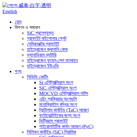
English
হোম
বিপণন ও সমাধান
SiC প্রলেপযুক্ত
গ্রাফাইট বাইপোলার প্লেট
সেমিকন্ডাক্টর গ্রাফাইট
হাইড্রোজেন জ্বালানি কোষ
ভ্যানাডিয়াম ব্যাটারি
হাইড্রোজেন ফুয়েল-সেল যানবাহন
হাইড্রোজেন ইউএভি
পণ্য
সিভিডি কোটিং
Si এপিট্যাক্সিয়াল অংশ
SiC এপিট্যাক্সিয়াল অংশ
MOCVD এপিট্যাক্সিয়াল পার্টস
এচিং প্রক্রিয়ার অংশগুলি
মনোক্রিস্টাল বৃদ্ধির অংশ
ট্যান্টালাম কার্বাইড (TaC) আবরণ
ফটোভোল্টাইকের জন্য অংশ
ভিট্রিয়াস গ্রাফাইট
পাইরোলাইটিক কার্বন আবরণ (PyC)
সিলিকন কার্বাইড (SiC) সিরামিক