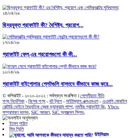
২৪/০৪/২৬
ছিদ্রযুক্ত গ্রাফাইট কী? বৈশিষ্ট্য, প্রয়োগ...
১৭/০৪/২৬
গ্রাফাইট ফেল্‌-এর প্রয়োগগুলো কী কী...
১০/০৪/২৬
গ্রাফাইট বাইপোলার প্লেটগুলি বাস্তবে কীভাবে কাজ করে...
© কপিরাইট - ২০১০-২০২২ : সর্বস্বত্ব সংরক্ষিত।
গোপনীয়তা নীতি
পণ্য নির্দেশিকা
-
বিশেষ পণ্য
-
হট ট্যাগ
-
সাইটম্যাপ.এক্সএমএল
-
এএমপি মোবাইল
রোটারি ভেইনে বৈদ্যুতিক ব্রেক ভ্যাকুয়াম পাম্প
,
নমনীয় গ্রাফাইট রিং
,
Ybco
,
সম্প্রসারণ ভালভ
,
SiC আবরণ
,
SiC অ্যাক্সেল স্লিভ
,
ইমেল পাঠান
মিস শ্মিলি
উইলিয়াম