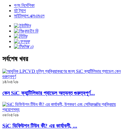
পণ্য নির্দেশিকা
হট ট্যাগ
সাইটম্যাপ.এক্সএমএল
সর্বশেষ খবর
১৪/০৫/২৬
কেন SiC ক্যান্টিলিভার প্যাডেল অত্যন্ত গুরুত্বপূর্ণ...
০৮/০৫/২৬
SiC ডিফিউশন টিউব কী? এর কার্যাবলী, ...