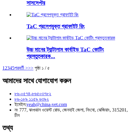
সাসসেপ্টর
TaC প্রলেপযুক্ত গ্রাফাইট রিং
উচ্চ মানের ট্যান্টালাম কার্বাইড TaC কোটিং
প্রস্তুতকারক...
1
2
3
4
5
পরবর্তী >
>>
পৃষ্ঠা ১ / ৫
আমাদের সাথে যোগাযোগ করুন
৮৬-০৫৭৪-৮৬৫০৩৭৮২
৮৬-১৮৯ ১১৫৯ ৬৩৯২
ইমেইল:
yeah@china-vet.com
নং 777, ঝংগুয়ান ওয়েস্ট রোড, জেনহাই জেলা, নিংবো, ঝেজিয়াং, 315201,
চীন
তথ্য