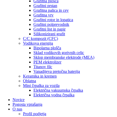
Grafitna plošča
Grafitni prstan
Grafitna palica in cev
Grafitna vrv
Grafitni rotor in lopatica
Grafitni polprevodnik
Grafitni list in papir
Silikonizirani grafit
C/C kompozit (CFC)
Vodikova energija
Bipolarna plošča
Sklad vodikovih gorivnih celic
Sklop membranske elektrode (MEA)
PEM elektrolizer
Titanov filc
Vanadijeva pretočna baterija
Keramika in kremen
Oblatna
Mini črpalka za vozila
Električna vakuumska črpalka
Električna vodna črpalka
Novice
Pogosta vprašanja
O nas
Profil podjetja