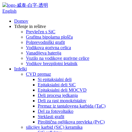
English
Domov
Trženje in rešitve
Prevlečen s SiC
Grafitna bipolarna plošča
Polprevodniški grafit
Vodikova gorivna celica
Vanadijeva baterija
Vozilo na vodikove gorivne celice
Vodikov brezpilotni letalnik
Izdelki
CVD premaz
Si epitaksialni deli
Epitaksialni deli SiC
Epitaksialni deli MOCVD
Deli procesa jedkanja
Deli za rast monokristalov
Premaz iz tantalovega karbida (TaC)
Del za fotovoltaiko
Steklasti grafit
Pirolitična ogljikova prevleka (PyC)
silicijev karbid (SiC) keramika