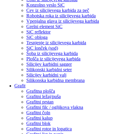
Konzolno veslo SiC
Cev iz silicijevega karbida za peč
Robotska roka iz silicijevega karbida
Vpenjalna glava iz silicijevega karbida
Grelni element SiC
SiC reflektor
SiC obloga
Tesnjenje iz silicijevega karbida
SiC lonček (sod)
Šoba iz silicijevega karbida
Plošča iz silicijevega karbida
Silicijev karbidni sagger
Silikonski karbidni seter
Silicijev karbidni valj
Silikonska karbidna membrana
Grafit
Grafitna plošča
Grafitni ležaj/puša
Grafitni prstan
Grafitni filc / ogljikova vlakna
Grafitni čoln
Grafitni kalup
Grafitni blok
Grafitni rotor in lopatica