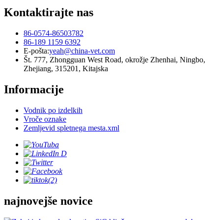
Kontaktirajte nas
86-0574-86503782
86-189 1159 6392
E-pošta:
yeah@china-vet.com
Št. 777, Zhongguan West Road, okrožje Zhenhai, Ningbo,
Zhejiang, 315201, Kitajska
Informacije
Vodnik po izdelkih
Vroče oznake
Zemljevid spletnega mesta.xml
najnovejše novice