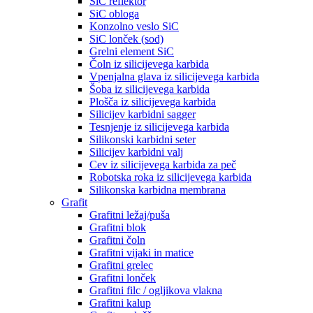
SiC reflektor
SiC obloga
Konzolno veslo SiC
SiC lonček (sod)
Grelni element SiC
Čoln iz silicijevega karbida
Vpenjalna glava iz silicijevega karbida
Šoba iz silicijevega karbida
Plošča iz silicijevega karbida
Silicijev karbidni sagger
Tesnjenje iz silicijevega karbida
Silikonski karbidni seter
Silicijev karbidni valj
Cev iz silicijevega karbida za peč
Robotska roka iz silicijevega karbida
Silikonska karbidna membrana
Grafit
Grafitni ležaj/puša
Grafitni blok
Grafitni čoln
Grafitni vijaki in matice
Grafitni grelec
Grafitni lonček
Grafitni filc / ogljikova vlakna
Grafitni kalup