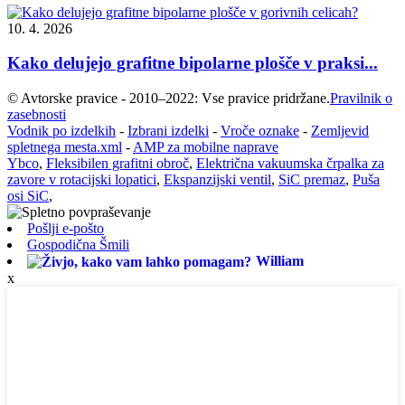
10. 4. 2026
Kako delujejo grafitne bipolarne plošče v praksi...
© Avtorske pravice - 2010–2022: Vse pravice pridržane.
Pravilnik o
zasebnosti
Vodnik po izdelkih
-
Izbrani izdelki
-
Vroče oznake
-
Zemljevid
spletnega mesta.xml
-
AMP za mobilne naprave
Ybco
,
Fleksibilen grafitni obroč
,
Električna vakuumska črpalka za
zavore v rotacijski lopatici
,
Ekspanzijski ventil
,
SiC premaz
,
Puša
osi SiC
,
Pošlji e-pošto
Gospodična Šmili
William
x