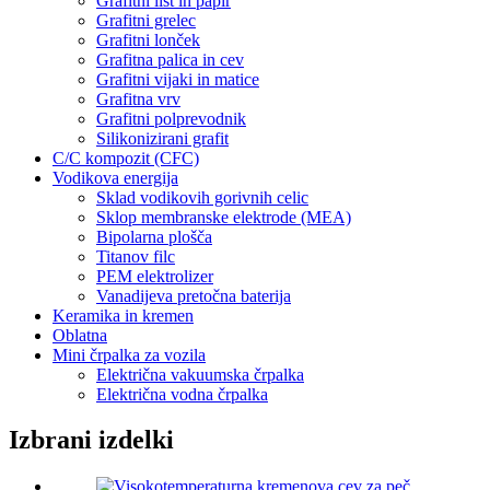
Grafitni list in papir
Grafitni grelec
Grafitni lonček
Grafitna palica in cev
Grafitni vijaki in matice
Grafitna vrv
Grafitni polprevodnik
Silikonizirani grafit
C/C kompozit (CFC)
Vodikova energija
Sklad vodikovih gorivnih celic
Sklop membranske elektrode (MEA)
Bipolarna plošča
Titanov filc
PEM elektrolizer
Vanadijeva pretočna baterija
Keramika in kremen
Oblatna
Mini črpalka za vozila
Električna vakuumska črpalka
Električna vodna črpalka
Izbrani izdelki