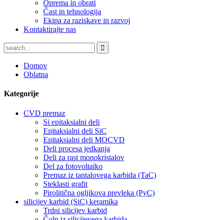
Oprema in obrati
Čast in tehnologija
Ekipa za raziskave in razvoj
Kontaktirajte nas
Domov
Oblatna
Kategorije
CVD premaz
Si epitaksialni deli
Epitaksialni deli SiC
Epitaksialni deli MOCVD
Deli procesa jedkanja
Deli za rast monokristalov
Del za fotovoltaiko
Premaz iz tantalovega karbida (TaC)
Steklasti grafit
Pirolitična ogljikova prevleka (PyC)
silicijev karbid (SiC) keramika
Trdni silicijev karbid
Čoln iz silicijevega karbida