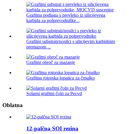
Grafitna podlaga s prevleko iz silicijevega
karbida za polprevodniške...
Grafitni substrati/nosilci s silicijevim karbidnim
premazom ...
Grafitni obroč za mazanje
Grafitna rotorska lopatica za črpalko
Solarni grafitni čoln za Pecvd
Oblatna
12-palčna SOI rezina