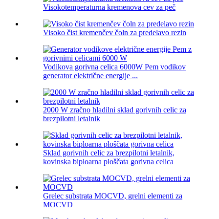
Visokotemperaturna kremenova cev za peč
Visoko čist kremenčev čoln za predelavo rezin
Vodikova gorivna celica 6000W Pem vodikov
generator električne energije ...
2000 W zračno hladilni sklad gorivnih celic za
brezpilotni letalnik
Sklad gorivnih celic za brezpilotni letalnik,
kovinska biploarna ploščata gorivna celica
Grelec substrata MOCVD, grelni elementi za
MOCVD