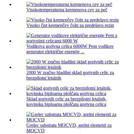
Visokotemperaturna kremenova cev za peč
Visoko čist kremenčev čoln za predelavo rezin
Vodikova gorivna celica 6000W Pem vodikov
generator električne energije ...
2000 W zračno hladilni sklad gorivnih celic za
brezpilotni letalnik
Sklad gorivnih celic za brezpilotni letalnik,
kovinska biploarna ploščata gorivna celica
Grelec substrata MOCVD, grelni elementi za
MOCVD