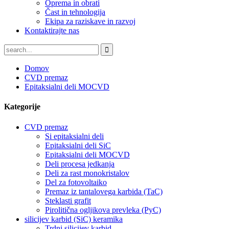
Oprema in obrati
Čast in tehnologija
Ekipa za raziskave in razvoj
Kontaktirajte nas
Domov
CVD premaz
Epitaksialni deli MOCVD
Kategorije
CVD premaz
Si epitaksialni deli
Epitaksialni deli SiC
Epitaksialni deli MOCVD
Deli procesa jedkanja
Deli za rast monokristalov
Del za fotovoltaiko
Premaz iz tantalovega karbida (TaC)
Steklasti grafit
Pirolitična ogljikova prevleka (PyC)
silicijev karbid (SiC) keramika
Trdni silicijev karbid