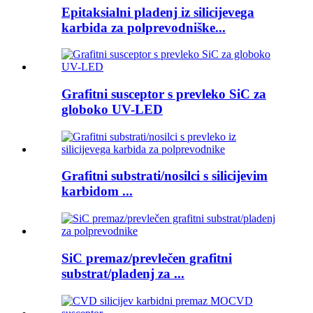
Epitaksialni pladenj iz silicijevega
karbida za polprevodniške...
Grafitni susceptor s prevleko SiC za
globoko UV-LED
Grafitni substrati/nosilci s silicijevim
karbidom ...
SiC premaz/prevlečen grafitni
substrat/pladenj za ...