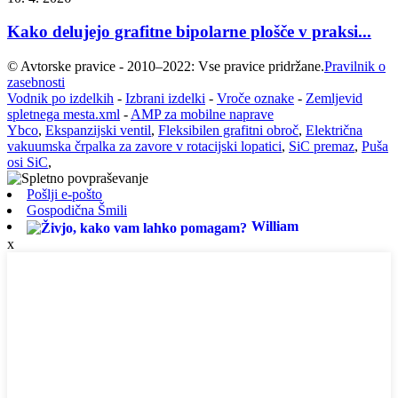
Kako delujejo grafitne bipolarne plošče v praksi...
© Avtorske pravice - 2010–2022: Vse pravice pridržane.
Pravilnik o
zasebnosti
Vodnik po izdelkih
-
Izbrani izdelki
-
Vroče oznake
-
Zemljevid
spletnega mesta.xml
-
AMP za mobilne naprave
Ybco
,
Ekspanzijski ventil
,
Fleksibilen grafitni obroč
,
Električna
vakuumska črpalka za zavore v rotacijski lopatici
,
SiC premaz
,
Puša
osi SiC
,
Pošlji e-pošto
Gospodična Šmili
William
x