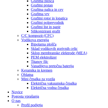
Grafitna plošča
Grafitni prstan
Grafitna palica in cev
Grafitna vrv
Grafitni rotor in lopatica
Grafitni polprevodnik
Grafitni list in papir
Silikonizirani grafit
C/C kompozit (CFC)
Vodikova energija
Bipolarna plošča
Sklad vodikovih gorivnih celic
Sklop membranske elektrode (MEA)
PEM elektrolizer
Titanov filc
Vanadijeva pretočna baterija
Keramika in kremen
Oblatna
Mini črpalka za vozila
Električna vakuumska črpalka
Električna vodna črpalka
Novice
Pogosta vprašanja
O nas
Profil podjetja