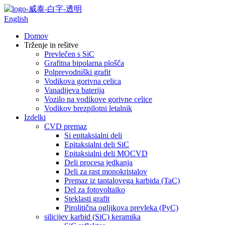
English
Domov
Trženje in rešitve
Prevlečen s SiC
Grafitna bipolarna plošča
Polprevodniški grafit
Vodikova gorivna celica
Vanadijeva baterija
Vozilo na vodikove gorivne celice
Vodikov brezpilotni letalnik
Izdelki
CVD premaz
Si epitaksialni deli
Epitaksialni deli SiC
Epitaksialni deli MOCVD
Deli procesa jedkanja
Deli za rast monokristalov
Premaz iz tantalovega karbida (TaC)
Del za fotovoltaiko
Steklasti grafit
Pirolitična ogljikova prevleka (PyC)
silicijev karbid (SiC) keramika