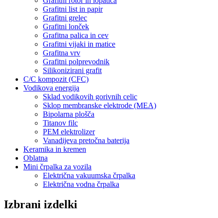
Grafitni rotor in lopatica
Grafitni list in papir
Grafitni grelec
Grafitni lonček
Grafitna palica in cev
Grafitni vijaki in matice
Grafitna vrv
Grafitni polprevodnik
Silikonizirani grafit
C/C kompozit (CFC)
Vodikova energija
Sklad vodikovih gorivnih celic
Sklop membranske elektrode (MEA)
Bipolarna plošča
Titanov filc
PEM elektrolizer
Vanadijeva pretočna baterija
Keramika in kremen
Oblatna
Mini črpalka za vozila
Električna vakuumska črpalka
Električna vodna črpalka
Izbrani izdelki