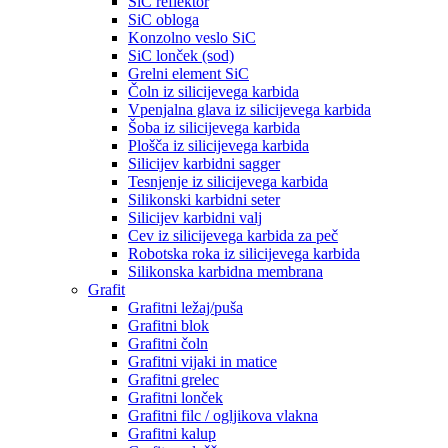
SiC reflektor
SiC obloga
Konzolno veslo SiC
SiC lonček (sod)
Grelni element SiC
Čoln iz silicijevega karbida
Vpenjalna glava iz silicijevega karbida
Šoba iz silicijevega karbida
Plošča iz silicijevega karbida
Silicijev karbidni sagger
Tesnjenje iz silicijevega karbida
Silikonski karbidni seter
Silicijev karbidni valj
Cev iz silicijevega karbida za peč
Robotska roka iz silicijevega karbida
Silikonska karbidna membrana
Grafit
Grafitni ležaj/puša
Grafitni blok
Grafitni čoln
Grafitni vijaki in matice
Grafitni grelec
Grafitni lonček
Grafitni filc / ogljikova vlakna
Grafitni kalup