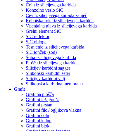
Čoln iz silicijevega karbida
Konzolno veslo SiC
Cev iz silicijevega karbida za peč
Robotska roka iz silicijevega karbida
Vpenjalna glava iz silicijevega karbida
Grelni element SiC
SiC reflektor
SiC obloga
Tesnjenje iz silicijevega karbida
SiC lonček (sod)
Šoba iz silicijevega karbida
Plošča iz silicijevega karbida
Silicijev karbidni sagger
Silikonski karbidni seter
Silicijev karbidni valj
Silikonska karbidna membrana
Grafit
Grafitna plošča
Grafitni ležaj/puša
Grafitni prstan
Grafitni filc / ogljikova vlakna
Grafitni čoln
Grafitni kalup
Grafitni blok