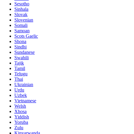
Sesotho
Sinhala
Slovak
Slovenian
Somali
Samoan
Scots Gaelic
Shona
Sindhi
Sundanese
Swahili
Tajik
Tamil
Telugu
Thai
Ukrainian
Urdu
Uzbek
Vietnamese
Welsh
Xhosa
Yiddish
Yoruba
Zulu
Kinyarwanda