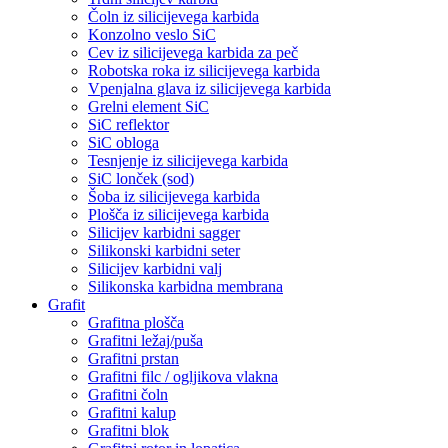
Čoln iz silicijevega karbida
Konzolno veslo SiC
Cev iz silicijevega karbida za peč
Robotska roka iz silicijevega karbida
Vpenjalna glava iz silicijevega karbida
Grelni element SiC
SiC reflektor
SiC obloga
Tesnjenje iz silicijevega karbida
SiC lonček (sod)
Šoba iz silicijevega karbida
Plošča iz silicijevega karbida
Silicijev karbidni sagger
Silikonski karbidni seter
Silicijev karbidni valj
Silikonska karbidna membrana
Grafit
Grafitna plošča
Grafitni ležaj/puša
Grafitni prstan
Grafitni filc / ogljikova vlakna
Grafitni čoln
Grafitni kalup
Grafitni blok