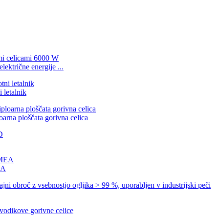
ktrične energije ...
 letalnik
loarna ploščata gorivna celica
EA