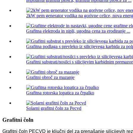
Bipolarna grafitna plošča, grafitna bipolarna plošča za ...
2kW pem generator vodika na gorivne celice, nova energe
Grafitna elektroda in nipli, ugodna cena za erodiranje ...
Grafitna podlaga s prevleko iz silicijevega karbida za pol
Grafitni substrati/nosilci s silicijevim karbidnim premazom
Grafitni obroč za mazanje
Grafitna rotorska lopatica za črpalko
Solarni grafitni čoln za Pecvd
Grafitni čoln
Grafitni čoln PECVD je ključni del za prenašanje silicijevih