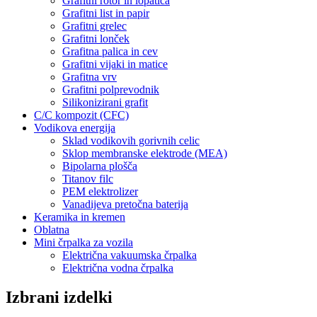
Grafitni rotor in lopatica
Grafitni list in papir
Grafitni grelec
Grafitni lonček
Grafitna palica in cev
Grafitni vijaki in matice
Grafitna vrv
Grafitni polprevodnik
Silikonizirani grafit
C/C kompozit (CFC)
Vodikova energija
Sklad vodikovih gorivnih celic
Sklop membranske elektrode (MEA)
Bipolarna plošča
Titanov filc
PEM elektrolizer
Vanadijeva pretočna baterija
Keramika in kremen
Oblatna
Mini črpalka za vozila
Električna vakuumska črpalka
Električna vodna črpalka
Izbrani izdelki