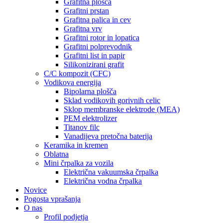
Grafitna plošča
Grafitni prstan
Grafitna palica in cev
Grafitna vrv
Grafitni rotor in lopatica
Grafitni polprevodnik
Grafitni list in papir
Silikonizirani grafit
C/C kompozit (CFC)
Vodikova energija
Bipolarna plošča
Sklad vodikovih gorivnih celic
Sklop membranske elektrode (MEA)
PEM elektrolizer
Titanov filc
Vanadijeva pretočna baterija
Keramika in kremen
Oblatna
Mini črpalka za vozila
Električna vakuumska črpalka
Električna vodna črpalka
Novice
Pogosta vprašanja
O nas
Profil podjetja