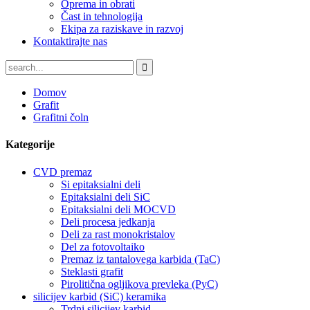
Oprema in obrati
Čast in tehnologija
Ekipa za raziskave in razvoj
Kontaktirajte nas
Domov
Grafit
Grafitni čoln
Kategorije
CVD premaz
Si epitaksialni deli
Epitaksialni deli SiC
Epitaksialni deli MOCVD
Deli procesa jedkanja
Deli za rast monokristalov
Del za fotovoltaiko
Premaz iz tantalovega karbida (TaC)
Steklasti grafit
Pirolitična ogljikova prevleka (PyC)
silicijev karbid (SiC) keramika
Trdni silicijev karbid