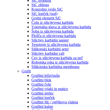
SiC reflektor
SiC obloga
Konzolno veslo SiC
SiC lonček (sod)
Grelni element SiC
Čoln iz silicijevega karbida
Vpenjalna glava iz silicijevega karbida
Šoba iz silicijevega karbida
Plošča iz silicijevega karbida
Silicijev karbidni sagger
Tesnjenje iz silicijevega karbida
Silikonski karbidni seter
Silicijev karbidni valj
Cev iz silicijevega karbida za peč
Robotska roka iz silicijevega karbida
Silikonska karbidna membrana
Grafit
Grafitni ležaj/puša
Grafitni blok
Grafitni čoln
Grafitni vijaki in matice
Grafitni grelec
Grafitni lonček
Grafitni filc / ogljikova vlakna
Grafitni kalup