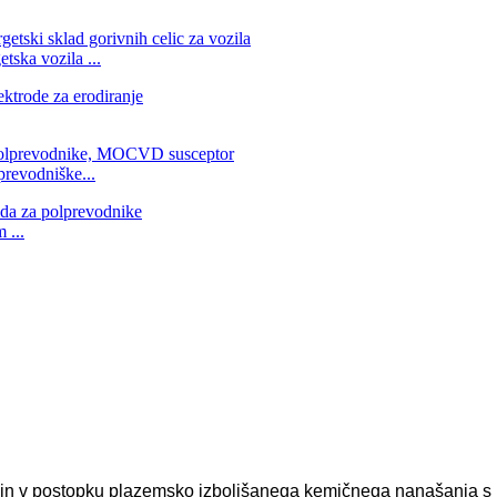
tska vozila ...
prevodniške...
 ...
 rezin v postopku plazemsko izboljšanega kemičnega nanašanja 