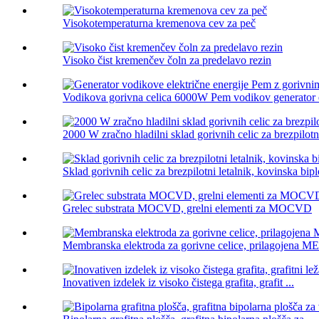
Visokotemperaturna kremenova cev za peč
Visoko čist kremenčev čoln za predelavo rezin
Vodikova gorivna celica 6000W Pem vodikov generator ele
2000 W zračno hladilni sklad gorivnih celic za brezpilotni
Sklad gorivnih celic za brezpilotni letalnik, kovinska bip
Grelec substrata MOCVD, grelni elementi za MOCVD
Membranska elektroda za gorivne celice, prilagojena M
Inovativen izdelek iz visoko čistega grafita, grafit ...