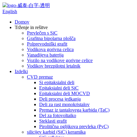
English
Domov
Trženje in rešitve
Prevlečen s SiC
Grafitna bipolarna plošča
Polprevodniški grafit
Vodikova gorivna celica
Vanadijeva baterija
Vozilo na vodikove gorivne celice
Vodikov brezpilotni letalnik
Izdelki
CVD premaz
Si epitaksialni deli
Epitaksialni deli SiC
Epitaksialni deli MOCVD
Deli procesa jedkanja
Deli za rast monokristalov
Premaz iz tantalovega karbida (TaC)
Del za fotovoltaiko
Steklasti grafit
Pirolitična ogljikova prevleka (PyC)
silicijev karbid (SiC) keramika