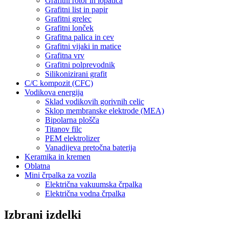
Grafitni rotor in lopatica
Grafitni list in papir
Grafitni grelec
Grafitni lonček
Grafitna palica in cev
Grafitni vijaki in matice
Grafitna vrv
Grafitni polprevodnik
Silikonizirani grafit
C/C kompozit (CFC)
Vodikova energija
Sklad vodikovih gorivnih celic
Sklop membranske elektrode (MEA)
Bipolarna plošča
Titanov filc
PEM elektrolizer
Vanadijeva pretočna baterija
Keramika in kremen
Oblatna
Mini črpalka za vozila
Električna vakuumska črpalka
Električna vodna črpalka
Izbrani izdelki