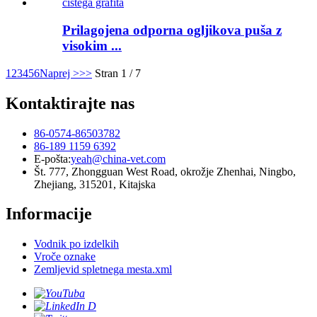
Prilagojena odporna ogljikova puša z
visokim ...
1
2
3
4
5
6
Naprej >
>>
Stran 1 / 7
Kontaktirajte nas
86-0574-86503782
86-189 1159 6392
E-pošta:
yeah@china-vet.com
Št. 777, Zhongguan West Road, okrožje Zhenhai, Ningbo,
Zhejiang, 315201, Kitajska
Informacije
Vodnik po izdelkih
Vroče oznake
Zemljevid spletnega mesta.xml