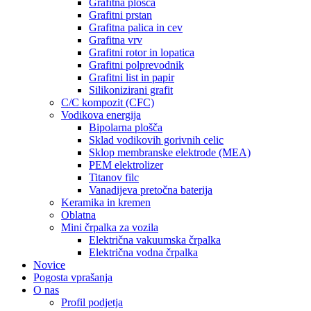
Grafitna plošča
Grafitni prstan
Grafitna palica in cev
Grafitna vrv
Grafitni rotor in lopatica
Grafitni polprevodnik
Grafitni list in papir
Silikonizirani grafit
C/C kompozit (CFC)
Vodikova energija
Bipolarna plošča
Sklad vodikovih gorivnih celic
Sklop membranske elektrode (MEA)
PEM elektrolizer
Titanov filc
Vanadijeva pretočna baterija
Keramika in kremen
Oblatna
Mini črpalka za vozila
Električna vakuumska črpalka
Električna vodna črpalka
Novice
Pogosta vprašanja
O nas
Profil podjetja