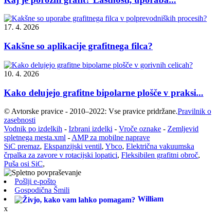
17. 4. 2026
Kakšne so aplikacije grafitnega filca?
10. 4. 2026
Kako delujejo grafitne bipolarne plošče v praksi...
© Avtorske pravice - 2010–2022: Vse pravice pridržane.
Pravilnik o
zasebnosti
Vodnik po izdelkih
-
Izbrani izdelki
-
Vroče oznake
-
Zemljevid
spletnega mesta.xml
-
AMP za mobilne naprave
SiC premaz
,
Ekspanzijski ventil
,
Ybco
,
Električna vakuumska
črpalka za zavore v rotacijski lopatici
,
Fleksibilen grafitni obroč
,
Puša osi SiC
,
Pošlji e-pošto
Gospodična Šmili
William
x