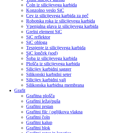
Čoln iz silicijevega karbida
Konzolno veslo SiC
Cev iz silicijevega karbida za peč
Robotska roka iz silicijevega karbida
Vpenjalna glava iz silicijevega karbida
Grelni element SiC
SiC reflektor
SiC obloga
Tesnjenje iz silicijevega karbida
SiC lonček (sod)
Šoba iz silicijevega karbida
Plošča iz silicijevega karbida
Silicijev karbidni sagger
Silikonski karbidni seter
Silicijev karbidni valj
Silikonska karbidna membrana
Grafit
Grafitna plošča
Grafitni ležaj/puša
Grafitni prstan
Grafitni filc / ogljikova vlakna
Grafitni čoln
Grafitni kalup
Grafitni blok