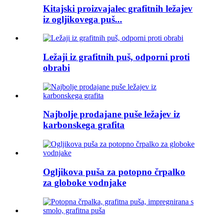
Kitajski proizvajalec grafitnih ležajev
iz ogljikovega puš...
Ležaji iz grafitnih puš, odporni proti
obrabi
Najbolje prodajane puše ležajev iz
karbonskega grafita
Ogljikova puša za potopno črpalko
za globoke vodnjake