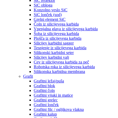
SiC reflektor
SiC obloga
Konzolno veslo SiC
SiC lonček (sod)
Grelni element SiC
Čoln iz silicijevega karbida
Vpenjalna glava iz silicijevega karbida
Šoba iz silicijevega karbida
Plošča iz silicijevega karbida
Silicijev karbidni sagger
Tesnjenje iz silicijevega karbida
Silikonski karbidni seter
Silicijev karbidni valj
Cev iz silicijevega karbida za peč
Robotska roka iz silicijevega karbida
Silikonska karbidna membrana
Grafit
Grafitni ležaj/puša
Grafitni blok
Grafitni čoln
Grafitni vijaki in matice
Grafitni grelec
Grafitni lonček
Grafitni filc / ogljikova vlakna
Grafitni kalup