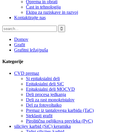
Oprema in obrati
Čast in tehnologija
Ekipa za raziskave in razvoj
Kontaktirajte nas
Domov
Grafit
Grafitni ležaj/puša
Kategorije
CVD premaz
Si epitaksialni deli
Epitaksialni deli SiC
Epitaksialni deli MOCVD
Deli procesa jedkanja
Deli za rast monokristalov
Del za fotovoltaiko
Premaz iz tantalovega karbida (TaC)
Steklasti grafit
Pirolitična ogljikova prevleka (PyC)
silicijev karbid (SiC) keramika
Trdni silicijev karbid