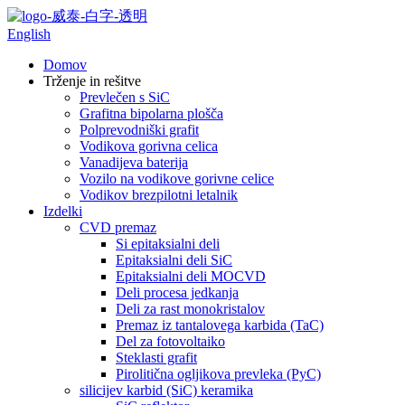
English
Domov
Trženje in rešitve
Prevlečen s SiC
Grafitna bipolarna plošča
Polprevodniški grafit
Vodikova gorivna celica
Vanadijeva baterija
Vozilo na vodikove gorivne celice
Vodikov brezpilotni letalnik
Izdelki
CVD premaz
Si epitaksialni deli
Epitaksialni deli SiC
Epitaksialni deli MOCVD
Deli procesa jedkanja
Deli za rast monokristalov
Premaz iz tantalovega karbida (TaC)
Del za fotovoltaiko
Steklasti grafit
Pirolitična ogljikova prevleka (PyC)
silicijev karbid (SiC) keramika