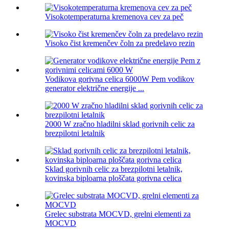
Visokotemperaturna kremenova cev za peč
Visoko čist kremenčev čoln za predelavo rezin
Vodikova gorivna celica 6000W Pem vodikov
generator električne energije ...
2000 W zračno hladilni sklad gorivnih celic za
brezpilotni letalnik
Sklad gorivnih celic za brezpilotni letalnik,
kovinska biploarna ploščata gorivna celica
Grelec substrata MOCVD, grelni elementi za
MOCVD