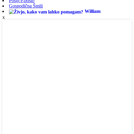
Pošlji e-pošto
Gospodična Šmili
William
x