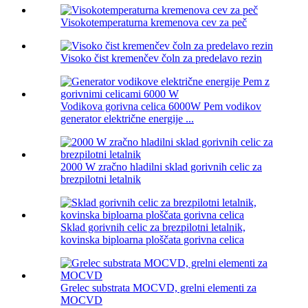
Visokotemperaturna kremenova cev za peč
Visoko čist kremenčev čoln za predelavo rezin
Vodikova gorivna celica 6000W Pem vodikov
generator električne energije ...
2000 W zračno hladilni sklad gorivnih celic za
brezpilotni letalnik
Sklad gorivnih celic za brezpilotni letalnik,
kovinska biploarna ploščata gorivna celica
Grelec substrata MOCVD, grelni elementi za
MOCVD