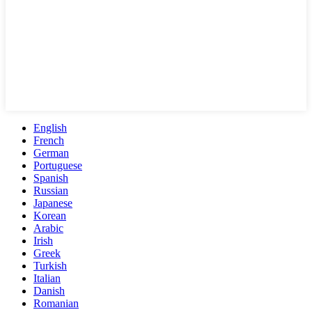
English
French
German
Portuguese
Spanish
Russian
Japanese
Korean
Arabic
Irish
Greek
Turkish
Italian
Danish
Romanian