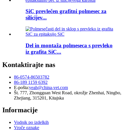
SiC prevlečen grafitni polmesec za
silicijev...
Del in montaža polmeseca s prevleko
iz grafita SiC...
Kontaktirajte nas
86-0574-86503782
86-189 1159 6392
E-pošta:
yeah@china-vet.com
Št. 777, Zhongguan West Road, okrožje Zhenhai, Ningbo,
Zhejiang, 315201, Kitajska
Informacije
Vodnik po izdelkih
Vroče oznake