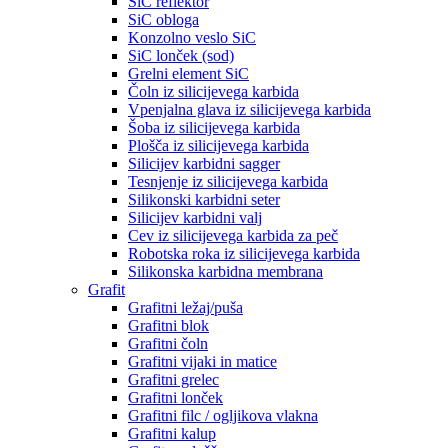
SiC reflektor
SiC obloga
Konzolno veslo SiC
SiC lonček (sod)
Grelni element SiC
Čoln iz silicijevega karbida
Vpenjalna glava iz silicijevega karbida
Šoba iz silicijevega karbida
Plošča iz silicijevega karbida
Silicijev karbidni sagger
Tesnjenje iz silicijevega karbida
Silikonski karbidni seter
Silicijev karbidni valj
Cev iz silicijevega karbida za peč
Robotska roka iz silicijevega karbida
Silikonska karbidna membrana
Grafit
Grafitni ležaj/puša
Grafitni blok
Grafitni čoln
Grafitni vijaki in matice
Grafitni grelec
Grafitni lonček
Grafitni filc / ogljikova vlakna
Grafitni kalup