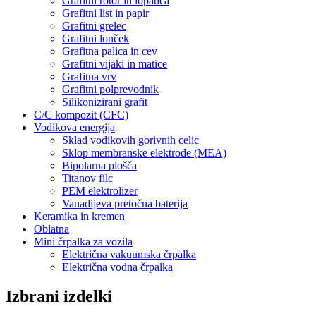
Grafitni rotor in lopatica
Grafitni list in papir
Grafitni grelec
Grafitni lonček
Grafitna palica in cev
Grafitni vijaki in matice
Grafitna vrv
Grafitni polprevodnik
Silikonizirani grafit
C/C kompozit (CFC)
Vodikova energija
Sklad vodikovih gorivnih celic
Sklop membranske elektrode (MEA)
Bipolarna plošča
Titanov filc
PEM elektrolizer
Vanadijeva pretočna baterija
Keramika in kremen
Oblatna
Mini črpalka za vozila
Električna vakuumska črpalka
Električna vodna črpalka
Izbrani izdelki