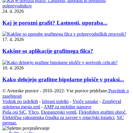
24. 4. 2026
Kaj je porozni grafit? Lastnosti, uporaba...
17. 4. 2026
Kakšne so aplikacije grafitnega filca?
10. 4. 2026
Kako delujejo grafitne bipolarne plošče v praksi...
© Avtorske pravice - 2010–2022: Vse pravice pridržane.
Pravilnik o
zasebnosti
Vodnik po izdelkih
-
Izbrani izdelki
-
Vroče oznake
-
Zemljevid
spletnega mesta.xml
-
AMP za mobilne naprave
Puša osi SiC
,
Ybco
,
Ekspanzijski ventil
,
Fleksibilen grafitni obroč
,
Električna vakuumska črpalka za zavore v rotacijski lopatici
,
SiC
premaz
,