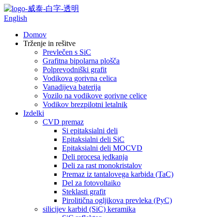
English
Domov
Trženje in rešitve
Prevlečen s SiC
Grafitna bipolarna plošča
Polprevodniški grafit
Vodikova gorivna celica
Vanadijeva baterija
Vozilo na vodikove gorivne celice
Vodikov brezpilotni letalnik
Izdelki
CVD premaz
Si epitaksialni deli
Epitaksialni deli SiC
Epitaksialni deli MOCVD
Deli procesa jedkanja
Deli za rast monokristalov
Premaz iz tantalovega karbida (TaC)
Del za fotovoltaiko
Steklasti grafit
Pirolitična ogljikova prevleka (PyC)
silicijev karbid (SiC) keramika