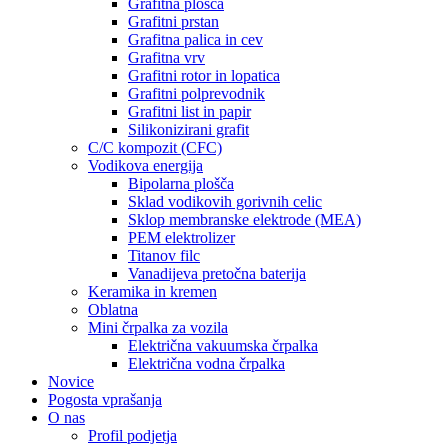
Grafitna plošča
Grafitni prstan
Grafitna palica in cev
Grafitna vrv
Grafitni rotor in lopatica
Grafitni polprevodnik
Grafitni list in papir
Silikonizirani grafit
C/C kompozit (CFC)
Vodikova energija
Bipolarna plošča
Sklad vodikovih gorivnih celic
Sklop membranske elektrode (MEA)
PEM elektrolizer
Titanov filc
Vanadijeva pretočna baterija
Keramika in kremen
Oblatna
Mini črpalka za vozila
Električna vakuumska črpalka
Električna vodna črpalka
Novice
Pogosta vprašanja
O nas
Profil podjetja