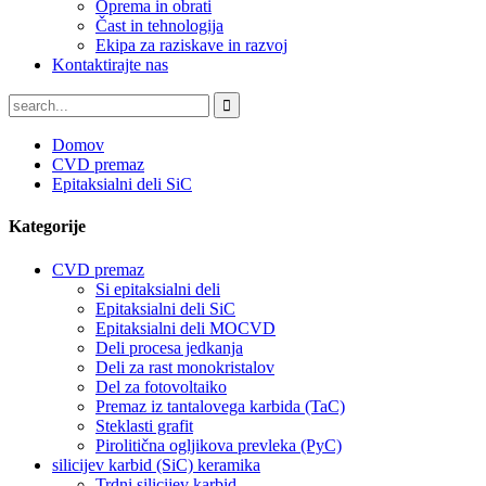
Oprema in obrati
Čast in tehnologija
Ekipa za raziskave in razvoj
Kontaktirajte nas
Domov
CVD premaz
Epitaksialni deli SiC
Kategorije
CVD premaz
Si epitaksialni deli
Epitaksialni deli SiC
Epitaksialni deli MOCVD
Deli procesa jedkanja
Deli za rast monokristalov
Del za fotovoltaiko
Premaz iz tantalovega karbida (TaC)
Steklasti grafit
Pirolitična ogljikova prevleka (PyC)
silicijev karbid (SiC) keramika
Trdni silicijev karbid