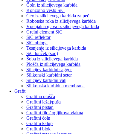
Čoln iz silicijevega karbida
Konzolno veslo SiC
Cev iz silicijevega karbida za peč
Robotska roka iz silicijevega karbida
Vpenjalna glava iz silicijevega karbida
Grelni element SiC
SiC reflektor
SiC obloga
Tesnjenje iz silicijevega karbida
SiC lonček (sod)
Šoba iz silicijevega karbida
Plošča iz silicijevega karbida
Silicijev karbidni sagger
Silikonski karbidni seter
Silicijev karbidni valj
Silikonska karbidna membrana
Grafit
Grafitna plošča
Grafitni ležaj/puša
Grafitni prstan
Grafitni filc / ogljikova vlakna
Grafitni čoln
Grafitni kalup
Grafitni blok