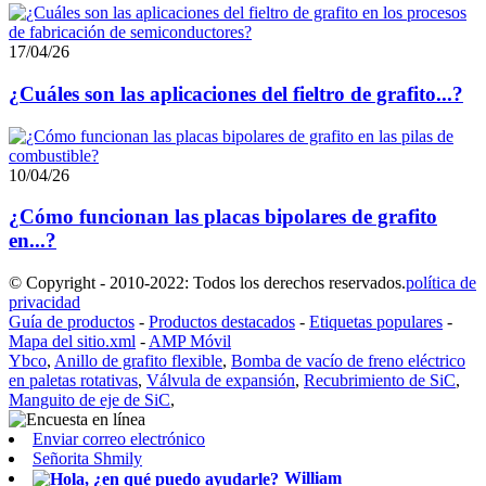
17/04/26
¿Cuáles son las aplicaciones del fieltro de grafito...?
10/04/26
¿Cómo funcionan las placas bipolares de grafito
en...?
© Copyright - 2010-2022: Todos los derechos reservados.
política de
privacidad
Guía de productos
-
Productos destacados
-
Etiquetas populares
-
Mapa del sitio.xml
-
AMP Móvil
Ybco
,
Anillo de grafito flexible
,
Bomba de vacío de freno eléctrico
en paletas rotativas
,
Válvula de expansión
,
Recubrimiento de SiC
,
Manguito de eje de SiC
,
Enviar correo electrónico
Señorita Shmily
William