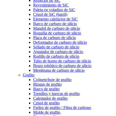
Reflector de SiC
Revestimiento de SiC
Paleta en voladizo de SiC
Crisol de SiC (barril)
Elemento calefactor de SiC
Barco de carburo de silicio
Mandril de carburo de silicio
Boquilla de carburo de silicio
Placa de carburo de silicio
Deformador de carburo de silicio
Sellado de carburo de silicio
Ajustador de carburo de silicio
Rodillo de carburo de silicio
Tubo de horno de carburo de silicio
Brazo robótico de carburo de silicio
Membrana de carburo de silicio
Grafito
Cojinete/buje de grafito
Bloque de grafito
Barco de grafito
Tornillos y tuercas de grafito
Calentador de grafito
Crisol de grafito
Fieltro de grafito / Fibra de carbono
Molde de grafito