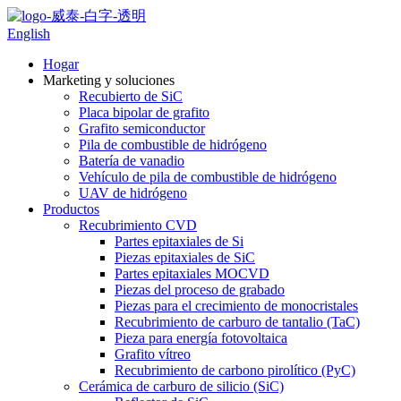
English
Hogar
Marketing y soluciones
Recubierto de SiC
Placa bipolar de grafito
Grafito semiconductor
Pila de combustible de hidrógeno
Batería de vanadio
Vehículo de pila de combustible de hidrógeno
UAV de hidrógeno
Productos
Recubrimiento CVD
Partes epitaxiales de Si
Piezas epitaxiales de SiC
Partes epitaxiales MOCVD
Piezas del proceso de grabado
Piezas para el crecimiento de monocristales
Recubrimiento de carburo de tantalio (TaC)
Pieza para energía fotovoltaica
Grafito vítreo
Recubrimiento de carbono pirolítico (PyC)
Cerámica de carburo de silicio (SiC)