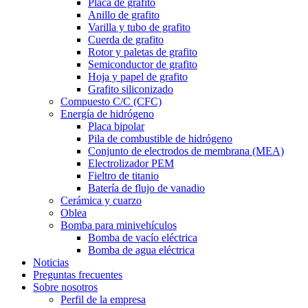
Placa de grafito
Anillo de grafito
Varilla y tubo de grafito
Cuerda de grafito
Rotor y paletas de grafito
Semiconductor de grafito
Hoja y papel de grafito
Grafito siliconizado
Compuesto C/C (CFC)
Energía de hidrógeno
Placa bipolar
Pila de combustible de hidrógeno
Conjunto de electrodos de membrana (MEA)
Electrolizador PEM
Fieltro de titanio
Batería de flujo de vanadio
Cerámica y cuarzo
Oblea
Bomba para minivehículos
Bomba de vacío eléctrica
Bomba de agua eléctrica
Noticias
Preguntas frecuentes
Sobre nosotros
Perfil de la empresa