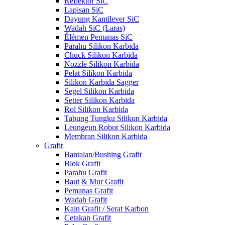
Reflektor SiC
Lapisan SiC
Dayung Kantilever SiC
Wadah SiC (Laras)
Élémen Pemanas SiC
Parahu Silikon Karbida
Chuck Silikon Karbida
Nozzle Silikon Karbida
Pelat Silikon Karbida
Silikon Karbida Sagger
Segel Silikon Karbida
Setter Silikon Karbida
Rol Silikon Karbida
Tabung Tungku Silikon Karbida
Leungeun Robot Silikon Karbida
Membran Silikon Karbida
Grafit
Bantalan/Bushing Grafit
Blok Grafit
Parahu Grafit
Baut & Mur Grafit
Pemanas Grafit
Wadah Grafit
Kain Grafit / Serat Karbon
Cetakan Grafit