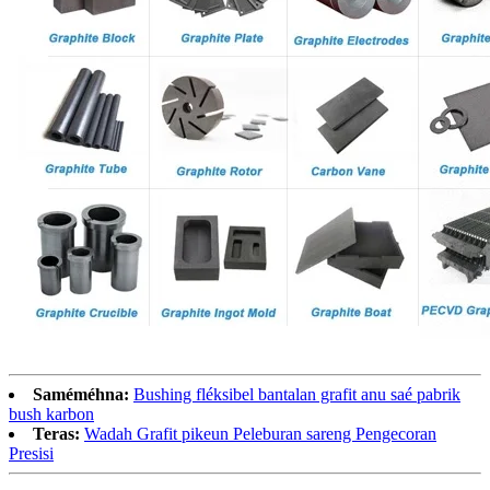
Saméméhna:
Bushing fléksibel bantalan grafit anu saé pabrik
bush karbon
Teras:
Wadah Grafit pikeun Peleburan sareng Pengecoran
Presisi