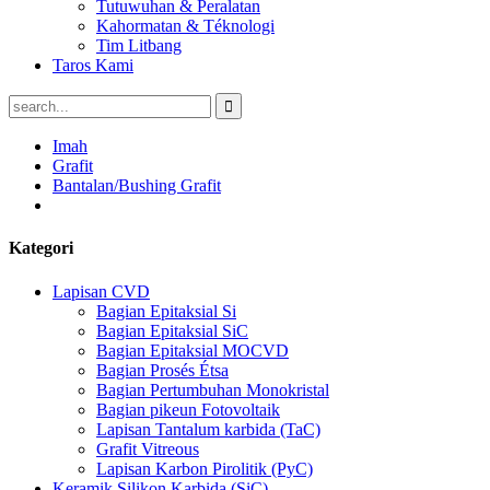
Tutuwuhan & Peralatan
Kahormatan & Téknologi
Tim Litbang
Taros Kami
Imah
Grafit
Bantalan/Bushing Grafit
Kategori
Lapisan CVD
Bagian Epitaksial Si
Bagian Epitaksial SiC
Bagian Epitaksial MOCVD
Bagian Prosés Étsa
Bagian Pertumbuhan Monokristal
Bagian pikeun Fotovoltaik
Lapisan Tantalum karbida (TaC)
Grafit Vitreous
Lapisan Karbon Pirolitik (PyC)
Keramik Silikon Karbida (SiC)