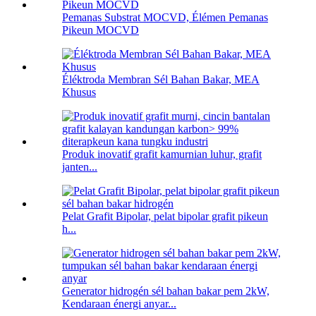
Pemanas Substrat MOCVD, Élémen Pemanas
Pikeun MOCVD
Éléktroda Membran Sél Bahan Bakar, MEA
Khusus
Produk inovatif grafit kamurnian luhur, grafit
janten...
Pelat Grafit Bipolar, pelat bipolar grafit pikeun
h...
Generator hidrogén sél bahan bakar pem 2kW,
Kendaraan énergi anyar...