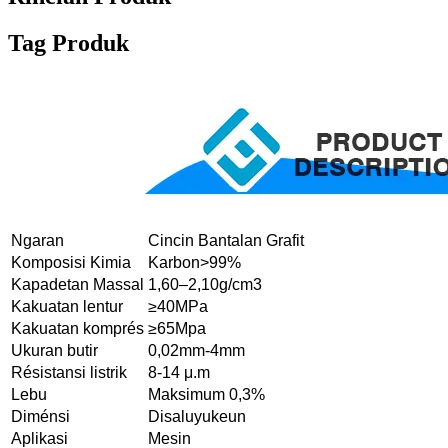
Tag Produk
Ngaran
Cincin Bantalan Grafit
Komposisi Kimia
Karbon>99%
Kapadetan Massal
1,60–2,10g/cm3
Kakuatan lentur
≥40MPa
Kakuatan komprés
≥65Mpa
Ukuran butir
0,02mm-4mm
Résistansi listrik
8-14 μ.m
Lebu
Maksimum 0,3%
Diménsi
Disaluyukeun
Aplikasi
Mesin