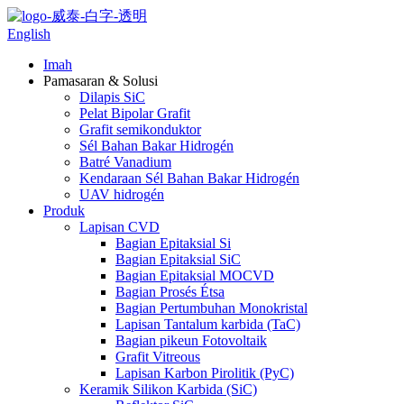
English
Imah
Pamasaran & Solusi
Dilapis SiC
Pelat Bipolar Grafit
Grafit semikonduktor
Sél Bahan Bakar Hidrogén
Batré Vanadium
Kendaraan Sél Bahan Bakar Hidrogén
UAV hidrogén
Produk
Lapisan CVD
Bagian Epitaksial Si
Bagian Epitaksial SiC
Bagian Epitaksial MOCVD
Bagian Prosés Étsa
Bagian Pertumbuhan Monokristal
Lapisan Tantalum karbida (TaC)
Bagian pikeun Fotovoltaik
Grafit Vitreous
Lapisan Karbon Pirolitik (PyC)
Keramik Silikon Karbida (SiC)