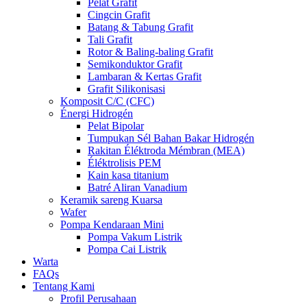
Pelat Grafit
Cingcin Grafit
Batang & Tabung Grafit
Tali Grafit
Rotor & Baling-baling Grafit
Semikonduktor Grafit
Lambaran & Kertas Grafit
Grafit Silikonisasi
Komposit C/C (CFC)
Énergi Hidrogén
Pelat Bipolar
Tumpukan Sél Bahan Bakar Hidrogén
Rakitan Éléktroda Mémbran (MEA)
Éléktrolisis PEM
Kain kasa titanium
Batré Aliran Vanadium
Keramik sareng Kuarsa
Wafer
Pompa Kendaraan Mini
Pompa Vakum Listrik
Pompa Cai Listrik
Warta
FAQs
Tentang Kami
Profil Perusahaan