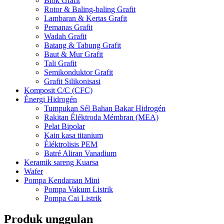
Blok Grafit
Rotor & Baling-baling Grafit
Lambaran & Kertas Grafit
Pemanas Grafit
Wadah Grafit
Batang & Tabung Grafit
Baut & Mur Grafit
Tali Grafit
Semikonduktor Grafit
Grafit Silikonisasi
Komposit C/C (CFC)
Énergi Hidrogén
Tumpukan Sél Bahan Bakar Hidrogén
Rakitan Éléktroda Mémbran (MEA)
Pelat Bipolar
Kain kasa titanium
Éléktrolisis PEM
Batré Aliran Vanadium
Keramik sareng Kuarsa
Wafer
Pompa Kendaraan Mini
Pompa Vakum Listrik
Pompa Cai Listrik
Produk unggulan