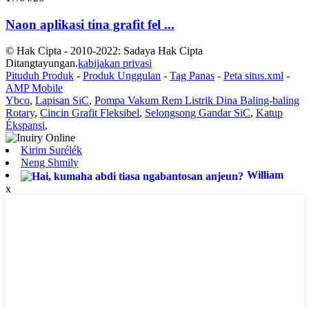
Naon aplikasi tina grafit fel ...
© Hak Cipta - 2010-2022: Sadaya Hak Cipta
Ditangtayungan.
kabijakan privasi
Pituduh Produk
-
Produk Unggulan
-
Tag Panas
-
Peta situs.xml
-
AMP Mobile
Ybco
,
Lapisan SiC
,
Pompa Vakum Rem Listrik Dina Baling-baling
Rotary
,
Cincin Grafit Fleksibel
,
Selongsong Gandar SiC
,
Katup
Ékspansi
,
Kirim Surélék
Neng Shmily
William
x