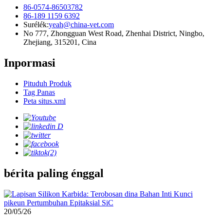
86-0574-86503782
86-189 1159 6392
Surélék:
yeah@china-vet.com
No 777, Zhongguan West Road, Zhenhai District, Ningbo,
Zhejiang, 315201, Cina
Inpormasi
Pituduh Produk
Tag Panas
Peta situs.xml
bérita paling énggal
20/05/26