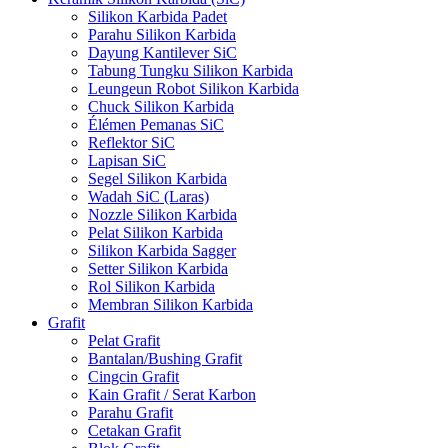
Silikon Karbida Padet
Parahu Silikon Karbida
Dayung Kantilever SiC
Tabung Tungku Silikon Karbida
Leungeun Robot Silikon Karbida
Chuck Silikon Karbida
Élémen Pemanas SiC
Reflektor SiC
Lapisan SiC
Segel Silikon Karbida
Wadah SiC (Laras)
Nozzle Silikon Karbida
Pelat Silikon Karbida
Silikon Karbida Sagger
Setter Silikon Karbida
Rol Silikon Karbida
Membran Silikon Karbida
Grafit
Pelat Grafit
Bantalan/Bushing Grafit
Cingcin Grafit
Kain Grafit / Serat Karbon
Parahu Grafit
Cetakan Grafit