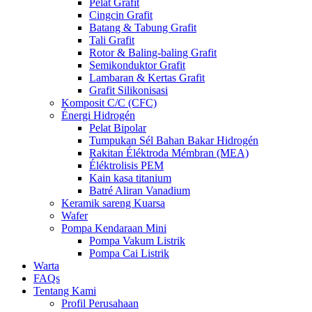
Pelat Grafit
Cingcin Grafit
Batang & Tabung Grafit
Tali Grafit
Rotor & Baling-baling Grafit
Semikonduktor Grafit
Lambaran & Kertas Grafit
Grafit Silikonisasi
Komposit C/C (CFC)
Énergi Hidrogén
Pelat Bipolar
Tumpukan Sél Bahan Bakar Hidrogén
Rakitan Éléktroda Mémbran (MEA)
Éléktrolisis PEM
Kain kasa titanium
Batré Aliran Vanadium
Keramik sareng Kuarsa
Wafer
Pompa Kendaraan Mini
Pompa Vakum Listrik
Pompa Cai Listrik
Warta
FAQs
Tentang Kami
Profil Perusahaan