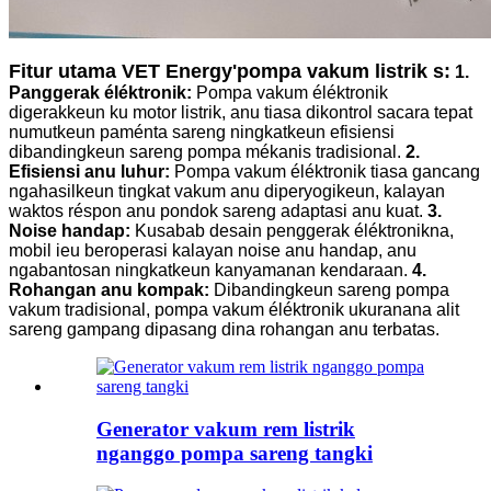
Fitur utama VET Energy
'
pompa vakum listrik s:
1.
Panggerak éléktronik:
Pompa vakum éléktronik
digerakkeun ku motor listrik, anu tiasa dikontrol sacara tepat
numutkeun paménta sareng ningkatkeun efisiensi
dibandingkeun sareng pompa mékanis tradisional.
2.
Efisiensi anu luhur:
Pompa vakum éléktronik tiasa gancang
ngahasilkeun tingkat vakum anu diperyogikeun, kalayan
waktos réspon anu pondok sareng adaptasi anu kuat.
3.
Noise handap:
Kusabab desain penggerak éléktronikna,
mobil ieu beroperasi kalayan noise anu handap, anu
ngabantosan ningkatkeun kanyamanan kendaraan.
4.
Rohangan anu kompak:
Dibandingkeun sareng pompa
vakum tradisional, pompa vakum éléktronik ukuranana alit
sareng gampang dipasang dina rohangan anu terbatas.
Generator vakum rem listrik
nganggo pompa sareng tangki