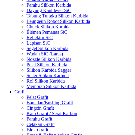
Parahu Silikon Karbida
Dayung Kantilever SiC
Tabung Tungku Silikon Karbida
Leungeun Robot Silikon Karbida
Chuck Silikon Karbida
Élémen Pemanas SiC
Reflektor SiC
Lapisan SiC
Segel Silikon Karbida
Wadah SiC (Laras)
Nozzle Silikon Karbida
Pelat Silikon Karbida
Silikon Karbida Sagger
Setter Silikon Karbida
Rol Silikon Karbida
Membran Silikon Karbida
Grafit
Pelat Grafit
Bantalan/Bushing Grafit
Cingcin Grafit
Kain Grafit / Serat Karbon
Parahu Grafit
Cetakan Grafit
Blok Grafit