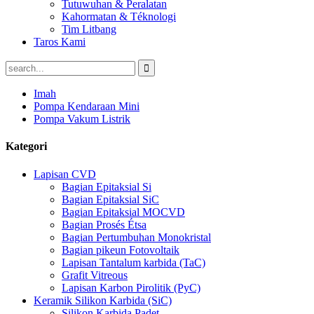
Tutuwuhan & Peralatan
Kahormatan & Téknologi
Tim Litbang
Taros Kami
Imah
Pompa Kendaraan Mini
Pompa Vakum Listrik
Kategori
Lapisan CVD
Bagian Epitaksial Si
Bagian Epitaksial SiC
Bagian Epitaksial MOCVD
Bagian Prosés Étsa
Bagian Pertumbuhan Monokristal
Bagian pikeun Fotovoltaik
Lapisan Tantalum karbida (TaC)
Grafit Vitreous
Lapisan Karbon Pirolitik (PyC)
Keramik Silikon Karbida (SiC)
Silikon Karbida Padet