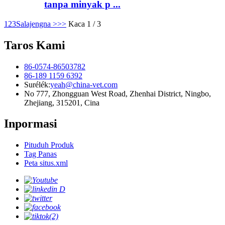
tanpa minyak p ...
1
2
3
Salajengna >
>>
Kaca 1 / 3
Taros Kami
86-0574-86503782
86-189 1159 6392
Surélék:
yeah@china-vet.com
No 777, Zhongguan West Road, Zhenhai District, Ningbo,
Zhejiang, 315201, Cina
Inpormasi
Pituduh Produk
Tag Panas
Peta situs.xml