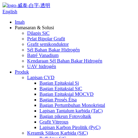
English
Imah
Pamasaran & Solusi
Dilapis SiC
Pelat Bipolar Grafit
Grafit semikonduktor
Sél Bahan Bakar Hidrogén
Batré Vanadium
Kendaraan Sél Bahan Bakar Hidrogén
UAV hidrogén
Produk
Lapisan CVD
Bagian Epitaksial Si
Bagian Epitaksial SiC
Bagian Epitaksial MOCVD
Bagian Prosés Étsa
Bagian Pertumbuhan Monokristal
Lapisan Tantalum karbida (TaC)
Bagian pikeun Fotovoltaik
Grafit Vitreous
Lapisan Karbon Pirolitik (PyC)
Keramik Silikon Karbida (SiC)