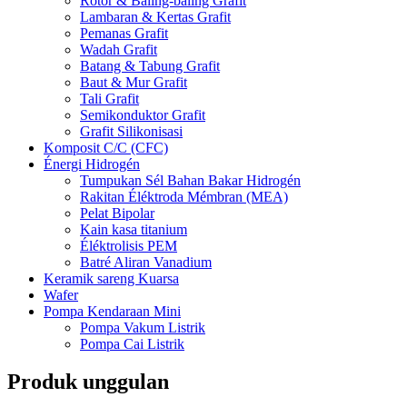
Rotor & Baling-baling Grafit
Lambaran & Kertas Grafit
Pemanas Grafit
Wadah Grafit
Batang & Tabung Grafit
Baut & Mur Grafit
Tali Grafit
Semikonduktor Grafit
Grafit Silikonisasi
Komposit C/C (CFC)
Énergi Hidrogén
Tumpukan Sél Bahan Bakar Hidrogén
Rakitan Éléktroda Mémbran (MEA)
Pelat Bipolar
Kain kasa titanium
Éléktrolisis PEM
Batré Aliran Vanadium
Keramik sareng Kuarsa
Wafer
Pompa Kendaraan Mini
Pompa Vakum Listrik
Pompa Cai Listrik
Produk unggulan