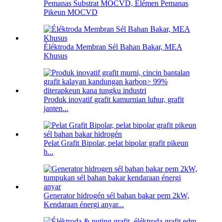
Pemanas Substrat MOCVD, Élémen Pemanas
Pikeun MOCVD
Éléktroda Membran Sél Bahan Bakar, MEA
Khusus
Produk inovatif grafit kamurnian luhur, grafit
janten...
Pelat Grafit Bipolar, pelat bipolar grafit pikeun
h...
Generator hidrogén sél bahan bakar pem 2kW,
Kendaraan énergi anyar...