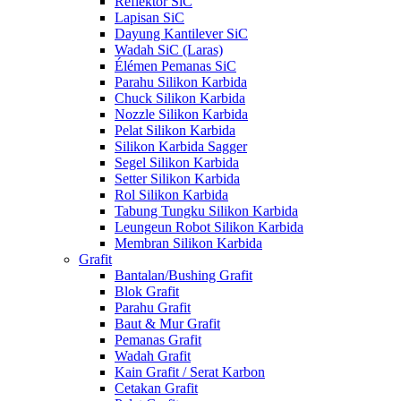
Reflektor SiC
Lapisan SiC
Dayung Kantilever SiC
Wadah SiC (Laras)
Élémen Pemanas SiC
Parahu Silikon Karbida
Chuck Silikon Karbida
Nozzle Silikon Karbida
Pelat Silikon Karbida
Silikon Karbida Sagger
Segel Silikon Karbida
Setter Silikon Karbida
Rol Silikon Karbida
Tabung Tungku Silikon Karbida
Leungeun Robot Silikon Karbida
Membran Silikon Karbida
Grafit
Bantalan/Bushing Grafit
Blok Grafit
Parahu Grafit
Baut & Mur Grafit
Pemanas Grafit
Wadah Grafit
Kain Grafit / Serat Karbon
Cetakan Grafit