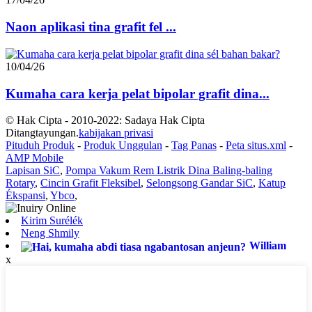
Naon aplikasi tina grafit fel ...
10/04/26
Kumaha cara kerja pelat bipolar grafit dina...
© Hak Cipta - 2010-2022: Sadaya Hak Cipta
Ditangtayungan.
kabijakan privasi
Pituduh Produk
-
Produk Unggulan
-
Tag Panas
-
Peta situs.xml
-
AMP Mobile
Lapisan SiC
,
Pompa Vakum Rem Listrik Dina Baling-baling
Rotary
,
Cincin Grafit Fleksibel
,
Selongsong Gandar SiC
,
Katup
Ékspansi
,
Ybco
,
Kirim Surélék
Neng Shmily
William
x