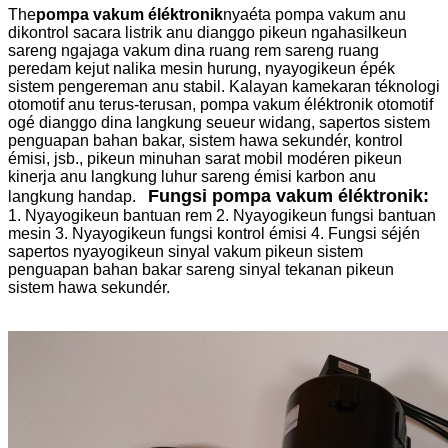
The
pompa vakum éléktronik
nyaéta pompa vakum anu
dikontrol sacara listrik anu dianggo pikeun ngahasilkeun
sareng ngajaga vakum dina ruang rem sareng ruang
peredam kejut nalika mesin hurung, nyayogikeun épék
sistem pengereman anu stabil. Kalayan kamekaran téknologi
otomotif anu terus-terusan, pompa vakum éléktronik otomotif
ogé dianggo dina langkung seueur widang, sapertos sistem
penguapan bahan bakar, sistem hawa sekundér, kontrol
émisi, jsb., pikeun minuhan sarat mobil modéren pikeun
kinerja anu langkung luhur sareng émisi karbon anu
Fungsi pompa vakum éléktronik
:
langkung handap.
1. Nyayogikeun bantuan rem
2. Nyayogikeun fungsi bantuan
mesin
3. Nyayogikeun fungsi kontrol émisi
4. Fungsi séjén
sapertos nyayogikeun sinyal vakum pikeun sistem
penguapan bahan bakar sareng sinyal tekanan pikeun
sistem hawa sekundér.