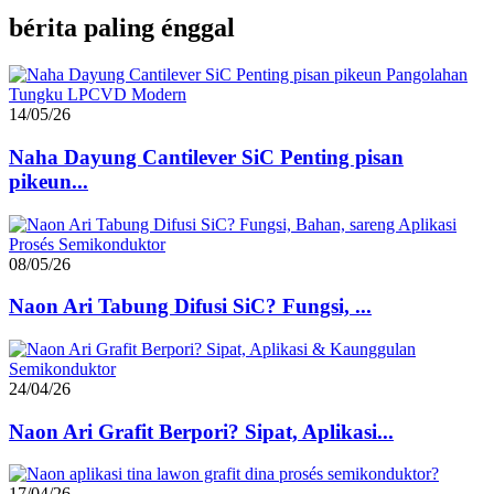
bérita paling énggal
14/05/26
Naha Dayung Cantilever SiC Penting pisan
pikeun...
08/05/26
Naon Ari Tabung Difusi SiC? Fungsi, ...
24/04/26
Naon Ari Grafit Berpori? Sipat, Aplikasi...
17/04/26