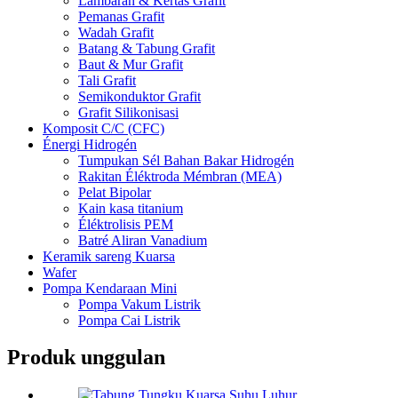
Lambaran & Kertas Grafit
Pemanas Grafit
Wadah Grafit
Batang & Tabung Grafit
Baut & Mur Grafit
Tali Grafit
Semikonduktor Grafit
Grafit Silikonisasi
Komposit C/C (CFC)
Énergi Hidrogén
Tumpukan Sél Bahan Bakar Hidrogén
Rakitan Éléktroda Mémbran (MEA)
Pelat Bipolar
Kain kasa titanium
Éléktrolisis PEM
Batré Aliran Vanadium
Keramik sareng Kuarsa
Wafer
Pompa Kendaraan Mini
Pompa Vakum Listrik
Pompa Cai Listrik
Produk unggulan