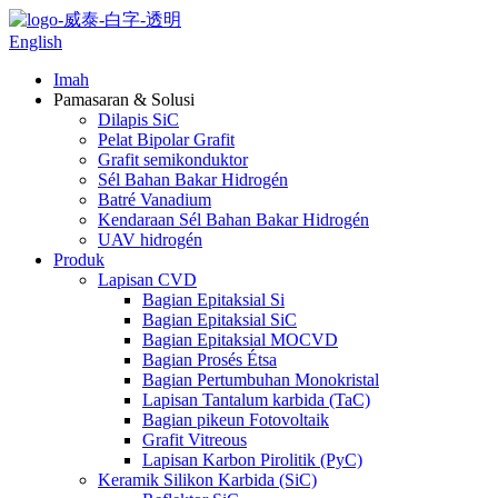
English
Imah
Pamasaran & Solusi
Dilapis SiC
Pelat Bipolar Grafit
Grafit semikonduktor
Sél Bahan Bakar Hidrogén
Batré Vanadium
Kendaraan Sél Bahan Bakar Hidrogén
UAV hidrogén
Produk
Lapisan CVD
Bagian Epitaksial Si
Bagian Epitaksial SiC
Bagian Epitaksial MOCVD
Bagian Prosés Étsa
Bagian Pertumbuhan Monokristal
Lapisan Tantalum karbida (TaC)
Bagian pikeun Fotovoltaik
Grafit Vitreous
Lapisan Karbon Pirolitik (PyC)
Keramik Silikon Karbida (SiC)