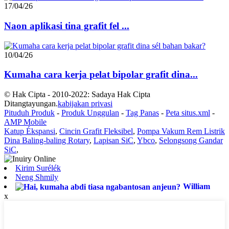
17/04/26
Naon aplikasi tina grafit fel ...
10/04/26
Kumaha cara kerja pelat bipolar grafit dina...
© Hak Cipta - 2010-2022: Sadaya Hak Cipta
Ditangtayungan.
kabijakan privasi
Pituduh Produk
-
Produk Unggulan
-
Tag Panas
-
Peta situs.xml
-
AMP Mobile
Katup Ékspansi
,
Cincin Grafit Fleksibel
,
Pompa Vakum Rem Listrik
Dina Baling-baling Rotary
,
Lapisan SiC
,
Ybco
,
Selongsong Gandar
SiC
,
Kirim Surélék
Neng Shmily
William
x