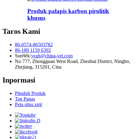
Produk palapis karbon pirolitik
khusus
Taros Kami
86-0574-86503782
86-189 1159 6392
Surélék:
yeah@china-vet.com
No 777, Zhongguan West Road, Zhenhai District, Ningbo,
Zhejiang, 315201, Cina
Inpormasi
Pituduh Produk
Tag Panas
Peta situs.xml