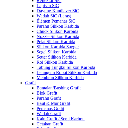
Reflektor SiC
Lapisan SiC
Dayung Kantilever SiC
Wadah SiC (Laras)
Élémen Pemanas SiC
Parahu Silikon Karbida
Chuck Silikon Karbida
Nozzle Silikon Karbida
Pelat Silikon Karbida
Silikon Karbida Sagger
Segel Silikon Karbida
Setter Silikon Karbida
Rol Silikon Karbida
Tabung Tungku Silikon Karbida
Leungeun Robot Silikon Karbida
Membran Silikon Karbida
Grafit
Bantalan/Bushing Grafit
Blok Grafit
Parahu Grafit
Baut & Mur Grafit
Pemanas Grafit
Wadah Grafit
Kain Grafit / Serat Karbon
Cetakan Grafit