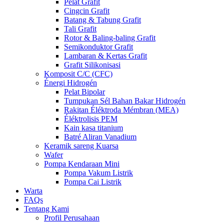
Pelat Grafit
Cingcin Grafit
Batang & Tabung Grafit
Tali Grafit
Rotor & Baling-baling Grafit
Semikonduktor Grafit
Lambaran & Kertas Grafit
Grafit Silikonisasi
Komposit C/C (CFC)
Énergi Hidrogén
Pelat Bipolar
Tumpukan Sél Bahan Bakar Hidrogén
Rakitan Éléktroda Mémbran (MEA)
Éléktrolisis PEM
Kain kasa titanium
Batré Aliran Vanadium
Keramik sareng Kuarsa
Wafer
Pompa Kendaraan Mini
Pompa Vakum Listrik
Pompa Cai Listrik
Warta
FAQs
Tentang Kami
Profil Perusahaan