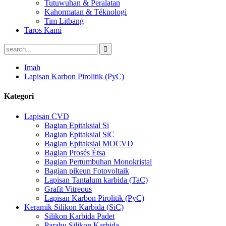
Tutuwuhan & Peralatan
Kahormatan & Téknologi
Tim Litbang
Taros Kami
Imah
Lapisan Karbon Pirolitik (PyC)
Kategori
Lapisan CVD
Bagian Epitaksial Si
Bagian Epitaksial SiC
Bagian Epitaksial MOCVD
Bagian Prosés Étsa
Bagian Pertumbuhan Monokristal
Bagian pikeun Fotovoltaik
Lapisan Tantalum karbida (TaC)
Grafit Vitreous
Lapisan Karbon Pirolitik (PyC)
Keramik Silikon Karbida (SiC)
Silikon Karbida Padet
Parahu Silikon Karbida