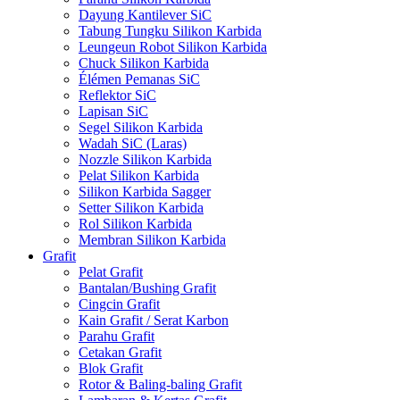
Dayung Kantilever SiC
Tabung Tungku Silikon Karbida
Leungeun Robot Silikon Karbida
Chuck Silikon Karbida
Élémen Pemanas SiC
Reflektor SiC
Lapisan SiC
Segel Silikon Karbida
Wadah SiC (Laras)
Nozzle Silikon Karbida
Pelat Silikon Karbida
Silikon Karbida Sagger
Setter Silikon Karbida
Rol Silikon Karbida
Membran Silikon Karbida
Grafit
Pelat Grafit
Bantalan/Bushing Grafit
Cingcin Grafit
Kain Grafit / Serat Karbon
Parahu Grafit
Cetakan Grafit
Blok Grafit
Rotor & Baling-baling Grafit