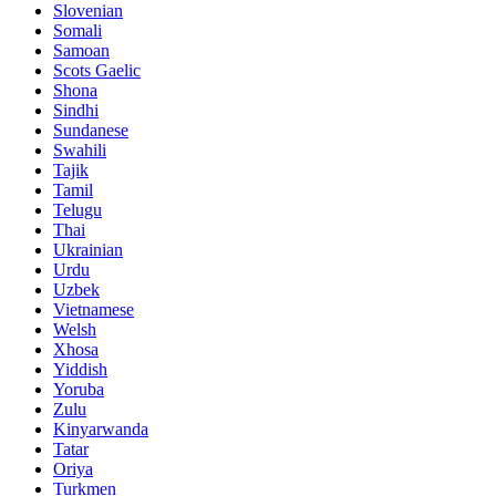
Slovenian
Somali
Samoan
Scots Gaelic
Shona
Sindhi
Sundanese
Swahili
Tajik
Tamil
Telugu
Thai
Ukrainian
Urdu
Uzbek
Vietnamese
Welsh
Xhosa
Yiddish
Yoruba
Zulu
Kinyarwanda
Tatar
Oriya
Turkmen