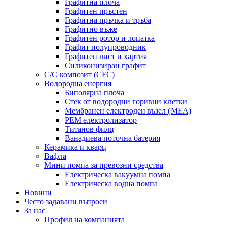
Графитна плоча
Графитен пръстен
Графитна пръчка и тръба
Графитно въже
Графитен ротор и лопатка
Графит полупроводник
Графитен лист и хартия
Силиконизиран графит
C/C композит (CFC)
Водородна енергия
Биполярна плоча
Стек от водородни горивни клетки
Мембранен електроден възел (MEA)
PEM електролизатор
Титанов филц
Ванадиева поточна батерия
Керамика и кварц
Вафла
Мини помпа за превозни средства
Електрическа вакуумна помпа
Електрическа водна помпа
Новини
Често задавани въпроси
За нас
Профил на компанията