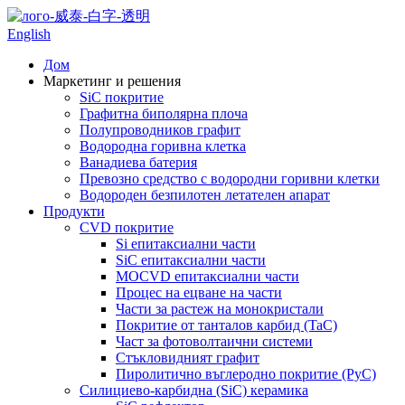
English
Дом
Маркетинг и решения
SiC покритие
Графитна биполярна плоча
Полупроводников графит
Водородна горивна клетка
Ванадиева батерия
Превозно средство с водородни горивни клетки
Водороден безпилотен летателен апарат
Продукти
CVD покритие
Si епитаксиални части
SiC епитаксиални части
MOCVD епитаксиални части
Процес на ецване на части
Части за растеж на монокристали
Покритие от танталов карбид (TaC)
Част за фотоволтаични системи
Стъкловидният графит
Пиролитично въглеродно покритие (PyC)
Силициево-карбидна (SiC) керамика