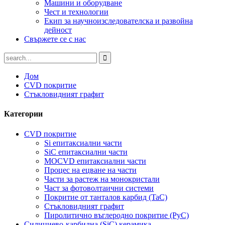
Машини и оборудване
Чест и технологии
Екип за научноизследователска и развойна
дейност
Свържете се с нас
Дом
CVD покритие
Стъкловидният графит
Категории
CVD покритие
Si епитаксиални части
SiC епитаксиални части
MOCVD епитаксиални части
Процес на ецване на части
Части за растеж на монокристали
Част за фотоволтаични системи
Покритие от танталов карбид (TaC)
Стъкловидният графит
Пиролитично въглеродно покритие (PyC)
Силициево-карбидна (SiC) керамика