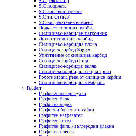
SiC рефлектор
SiC подплата
SiC конзолно гребло
SiC тигел (цев)
SiC нагревателен елемент
Лодка от силициев карбид
Силициево-карбиден патронник
Дюза от силициев карбид
Силициево-карбидна плоча
Силициев карбид Sagger
Уплътнение от силициев карбид
Силициев карбид сетер
Силициево-карбиден валяк
Силициево-карбидна пещна тръба
Роботизирана ръка от силициев карбид
Силициево-карбидна мембрана
Графит
Графитен лагер/втулка
Графитен блок
Графитна лодка
Графитни болтове и гайки
Графитен нагревател
Графитен тигел
Графитен филц / въглеродни влакна
Графитна плесен