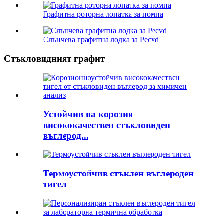
Графитна роторна лопатка за помпа
Слънчева графитна лодка за Pecvd
Стъкловидният графит
Устойчив на корозия
висококачествен стъкловиден
въглерод...
Термоустойчив стъклен въглероден
тигел