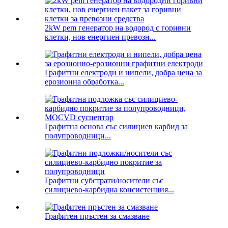
2kW pem генератор на водород с горивни
клетки, нов енергиен превозн...
Графитни електроди и нипели, добра цена за
ерозионна обработка...
Графитна основа със силициев карбид за
полупроводници...
Графитни субстрати/носители със
силициево-карбидна консистенция...
Графитен пръстен за смазване