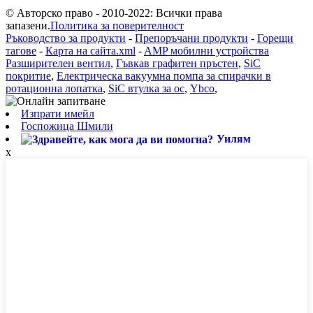
© Авторско право - 2010-2022: Всички права
запазени.
Политика за поверителност
Ръководство за продукти
-
Препоръчани продукти
-
Горещи
тагове
-
Карта на сайта.xml
-
AMP мобилни устройства
Разширителен вентил
,
Гъвкав графитен пръстен
,
SiC
покритие
,
Електрическа вакуумна помпа за спирачки в
ротационна лопатка
,
SiC втулка за ос
,
Ybco
,
Изпрати имейл
Госпожица Шмили
Уилям
x