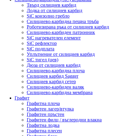
Твърд силициев карбид
Лодка от силициев карбид
SiC конзолно гребло
Силициево-карбидна пещна тръба
Роботизирана ръка от силициев карбид
Силициево-карбиден патронник
SiC нагревателен елемент
SiC рефлектор
SiC подплата
Уплътнение от силициев карбид
SiC тигел (цев)
Дюза от силициев карбид
Силициево-карбидна плоча
Силициев карбид Sagger
Силициев карбид сетер
Силициево-карбиден валяк
Силициево-карбидна мембрана
Графит
Графитна плоча
Графитен лагер/втулка
Графитен пръстен
Графитен филц / въглеродни влакна
Графитна лодка
Графитна плесен