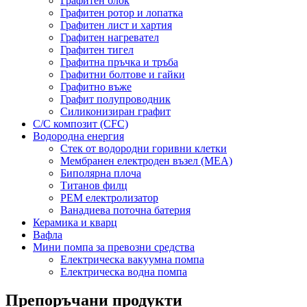
Графитен блок
Графитен ротор и лопатка
Графитен лист и хартия
Графитен нагревател
Графитен тигел
Графитна пръчка и тръба
Графитни болтове и гайки
Графитно въже
Графит полупроводник
Силиконизиран графит
C/C композит (CFC)
Водородна енергия
Стек от водородни горивни клетки
Мембранен електроден възел (MEA)
Биполярна плоча
Титанов филц
PEM електролизатор
Ванадиева поточна батерия
Керамика и кварц
Вафла
Мини помпа за превозни средства
Електрическа вакуумна помпа
Електрическа водна помпа
Препоръчани продукти