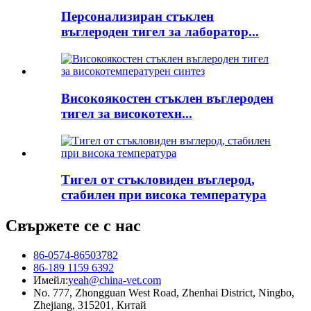
Персонализиран стъклен
въглероден тигел за лаборатор...
Високоякостен стъклен въглероден
тигел за високотехн...
Тигел от стъкловиден въглерод,
стабилен при висока температура
Свържете се с нас
86-0574-86503782
86-189 1159 6392
Имейл:
yeah@china-vet.com
No. 777, Zhongguan West Road, Zhenhai District, Ningbo,
Zhejiang, 315201, Китай