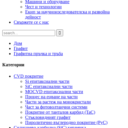
Машини и оборудване
Чест и технологии
Екип за научноизследователска и развойна
дейност
Свържете се с нас
Дом
Графит
Графитна пръчка и тръба
Категории
CVD покритие
Si епитаксиални части
SiC епитаксиални части
MOCVD епитаксиални части
Процес на ецване на части
Части за растеж на монокристали
Част за фотоволтаични системи
Покритие от танталов карбид (TaC)
Стъкловидният графит
Пиролитично въглеродно покритие (PyC)
Силициево-карбидна (SiC) керамика