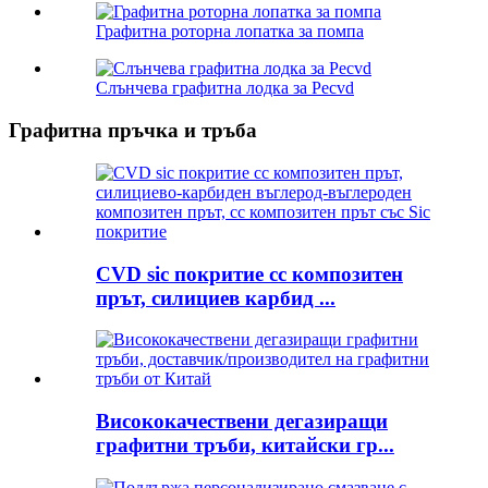
Графитна роторна лопатка за помпа
Слънчева графитна лодка за Pecvd
Графитна пръчка и тръба
CVD sic покритие cc композитен
прът, силициев карбид ...
Висококачествени дегазиращи
графитни тръби, китайски гр...