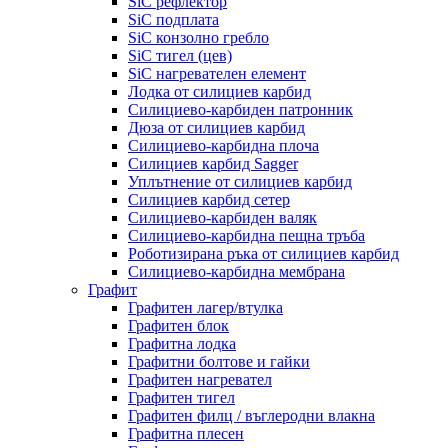
SiC рефлектор
SiC подплата
SiC конзолно гребло
SiC тигел (цев)
SiC нагревателен елемент
Лодка от силициев карбид
Силициево-карбиден патронник
Дюза от силициев карбид
Силициево-карбидна плоча
Силициев карбид Sagger
Уплътнение от силициев карбид
Силициев карбид сетер
Силициево-карбиден валяк
Силициево-карбидна пещна тръба
Роботизирана ръка от силициев карбид
Силициево-карбидна мембрана
Графит
Графитен лагер/втулка
Графитен блок
Графитна лодка
Графитни болтове и гайки
Графитен нагревател
Графитен тигел
Графитен филц / въглеродни влакна
Графитна плесен