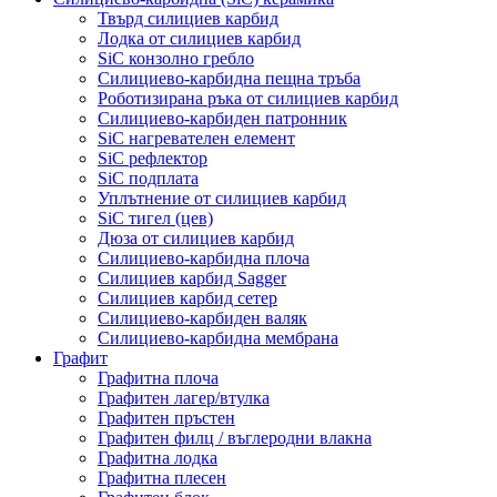
Твърд силициев карбид
Лодка от силициев карбид
SiC конзолно гребло
Силициево-карбидна пещна тръба
Роботизирана ръка от силициев карбид
Силициево-карбиден патронник
SiC нагревателен елемент
SiC рефлектор
SiC подплата
Уплътнение от силициев карбид
SiC тигел (цев)
Дюза от силициев карбид
Силициево-карбидна плоча
Силициев карбид Sagger
Силициев карбид сетер
Силициево-карбиден валяк
Силициево-карбидна мембрана
Графит
Графитна плоча
Графитен лагер/втулка
Графитен пръстен
Графитен филц / въглеродни влакна
Графитна лодка
Графитна плесен