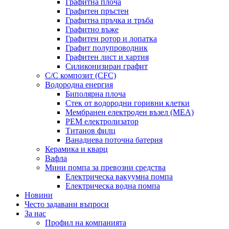
Графитна плоча
Графитен пръстен
Графитна пръчка и тръба
Графитно въже
Графитен ротор и лопатка
Графит полупроводник
Графитен лист и хартия
Силиконизиран графит
C/C композит (CFC)
Водородна енергия
Биполярна плоча
Стек от водородни горивни клетки
Мембранен електроден възел (MEA)
PEM електролизатор
Титанов филц
Ванадиева поточна батерия
Керамика и кварц
Вафла
Мини помпа за превозни средства
Електрическа вакуумна помпа
Електрическа водна помпа
Новини
Често задавани въпроси
За нас
Профил на компанията