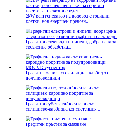
2kW pem генератор на водород с горивни
клетки, нов енергиен превозн...
Графитни електроди и нипели, добра цена за
ерозионна обработка...
Графитна основа със силициев карбид за
полупроводници...
Графитни субстрати/носители със
силициево-карбидна консистенция...
Графитен пръстен за смазване