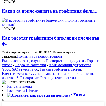
17/04/26
Какви са приложенията на графитния филц...
10/04/26
Как работят графитните биполярни плочи във
ф...
© Авторско право - 2010-2022: Всички права
запазени.
Политика за поверителност
Ръководство за продукти
-
Препоръчани продукти
-
Горещи
тагове
-
Карта на сайта.xml
-
AMP мобилни устройства
Ybco
,
SiC втулка за ос
,
Гъвкав графитен пръстен
,
Електрическа вакуумна помпа за спирачки в ротационна
лопатка
,
SiC покритие
,
Разширителен вентил
,
Изпрати имейл
Госпожица Шмили
Уилям
x