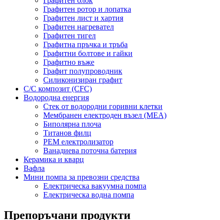
Графитен блок
Графитен ротор и лопатка
Графитен лист и хартия
Графитен нагревател
Графитен тигел
Графитна пръчка и тръба
Графитни болтове и гайки
Графитно въже
Графит полупроводник
Силиконизиран графит
C/C композит (CFC)
Водородна енергия
Стек от водородни горивни клетки
Мембранен електроден възел (MEA)
Биполярна плоча
Титанов филц
PEM електролизатор
Ванадиева поточна батерия
Керамика и кварц
Вафла
Мини помпа за превозни средства
Електрическа вакуумна помпа
Електрическа водна помпа
Препоръчани продукти