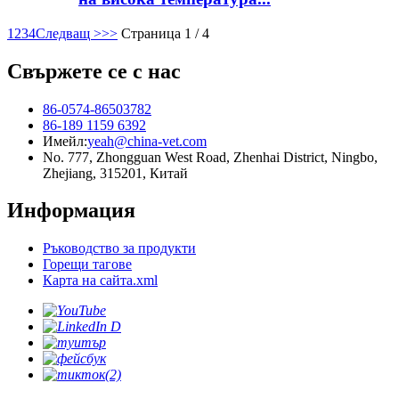
1
2
3
4
Следващ >
>>
Страница 1 / 4
Свържете се с нас
86-0574-86503782
86-189 1159 6392
Имейл:
yeah@china-vet.com
No. 777, Zhongguan West Road, Zhenhai District, Ningbo,
Zhejiang, 315201, Китай
Информация
Ръководство за продукти
Горещи тагове
Карта на сайта.xml