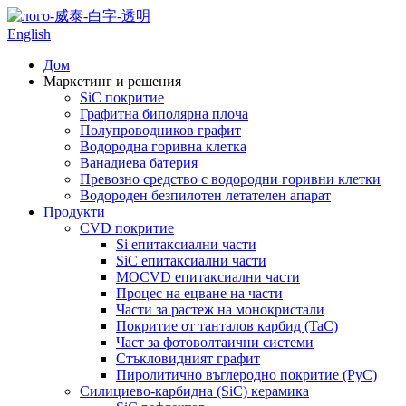
English
Дом
Маркетинг и решения
SiC покритие
Графитна биполярна плоча
Полупроводников графит
Водородна горивна клетка
Ванадиева батерия
Превозно средство с водородни горивни клетки
Водороден безпилотен летателен апарат
Продукти
CVD покритие
Si епитаксиални части
SiC епитаксиални части
MOCVD епитаксиални части
Процес на ецване на части
Части за растеж на монокристали
Покритие от танталов карбид (TaC)
Част за фотоволтаични системи
Стъкловидният графит
Пиролитично въглеродно покритие (PyC)
Силициево-карбидна (SiC) керамика