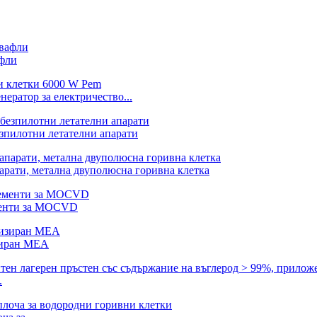
афли
ератор за електричество...
зпилотни летателни апарати
парати, метална двуполюсна горивна клетка
ементи за MOCVD
изиран MEA
.