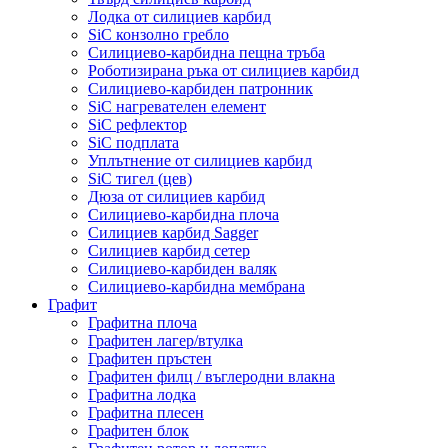
Лодка от силициев карбид
SiC конзолно гребло
Силициево-карбидна пещна тръба
Роботизирана ръка от силициев карбид
Силициево-карбиден патронник
SiC нагревателен елемент
SiC рефлектор
SiC подплата
Уплътнение от силициев карбид
SiC тигел (цев)
Дюза от силициев карбид
Силициево-карбидна плоча
Силициев карбид Sagger
Силициев карбид сетер
Силициево-карбиден валяк
Силициево-карбидна мембрана
Графит
Графитна плоча
Графитен лагер/втулка
Графитен пръстен
Графитен филц / въглеродни влакна
Графитна лодка
Графитна плесен
Графитен блок