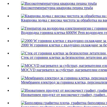
Високотемпературна кварцова пещна тръба
Кварцова лодка с висока чистота за обработка на в
Водородна горивна клетка 6000W Pem водороден ген
2000 W горивни клетки с въздушно охлаждане за бе
Стек от горивни клетки за безпилотни летателни а
MOCVD нагревател за субстрат, нагревателни ел
Мембранен електрод за горивна клетка, персонал
Иновативен продукт от високочист графит, графит..