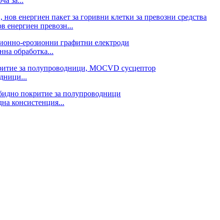
а за...
в енергиен превозн...
нна обработка...
дници...
на консистенция...