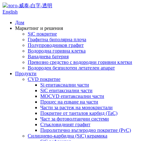
English
Дом
Маркетинг и решения
SiC покритие
Графитна биполярна плоча
Полупроводников графит
Водородна горивна клетка
Ванадиева батерия
Превозно средство с водородни горивни клетки
Водороден безпилотен летателен апарат
Продукти
CVD покритие
Si епитаксиални части
SiC епитаксиални части
MOCVD епитаксиални части
Процес на ецване на части
Части за растеж на монокристали
Покритие от танталов карбид (TaC)
Част за фотоволтаични системи
Стъкловидният графит
Пиролитично въглеродно покритие (PyC)
Силициево-карбидна (SiC) керамика