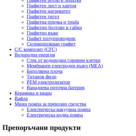
Графитен ротор и лопатка
Графитен лист и хартия
Графитен нагревател
Графитен тигел
Графитна пръчка и тръба
Графитни болтове и гайки
Графитно въже
Графит полупроводник
Силиконизиран графит
C/C композит (CFC)
Водородна енергия
Стек от водородни горивни клетки
Мембранен електроден възел (MEA)
Биполярна плоча
Титанов филц
PEM електролизатор
Ванадиева поточна батерия
Керамика и кварц
Вафла
Мини помпа за превозни средства
Електрическа вакуумна помпа
Електрическа водна помпа
Препоръчани продукти