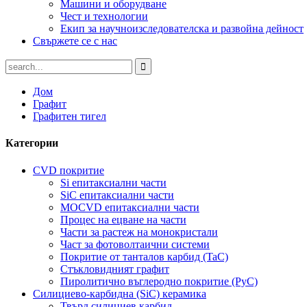
Машини и оборудване
Чест и технологии
Екип за научноизследователска и развойна дейност
Свържете се с нас
Дом
Графит
Графитен тигел
Категории
CVD покритие
Si епитаксиални части
SiC епитаксиални части
MOCVD епитаксиални части
Процес на ецване на части
Части за растеж на монокристали
Част за фотоволтаични системи
Покритие от танталов карбид (TaC)
Стъкловидният графит
Пиролитично въглеродно покритие (PyC)
Силициево-карбидна (SiC) керамика
Твърд силициев карбид