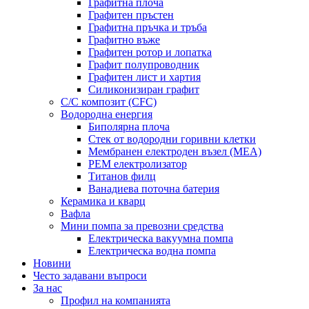
Графитна плоча
Графитен пръстен
Графитна пръчка и тръба
Графитно въже
Графитен ротор и лопатка
Графит полупроводник
Графитен лист и хартия
Силиконизиран графит
C/C композит (CFC)
Водородна енергия
Биполярна плоча
Стек от водородни горивни клетки
Мембранен електроден възел (MEA)
PEM електролизатор
Титанов филц
Ванадиева поточна батерия
Керамика и кварц
Вафла
Мини помпа за превозни средства
Електрическа вакуумна помпа
Електрическа водна помпа
Новини
Често задавани въпроси
За нас
Профил на компанията