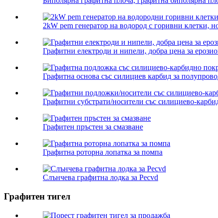
Биполярна графитна плоча, графитна биполярна плоч
2kW pem генератор на водород с горивни клетки, но
Графитни електроди и нипели, добра цена за ерозио
Графитна основа със силициев карбид за полупрово
Графитни субстрати/носители със силициево-карбид
Графитен пръстен за смазване
Графитна роторна лопатка за помпа
Слънчева графитна лодка за Pecvd
Графитен тигел