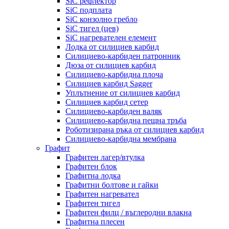
SiC рефлектор
SiC подплата
SiC конзолно гребло
SiC тигел (цев)
SiC нагревателен елемент
Лодка от силициев карбид
Силициево-карбиден патронник
Дюза от силициев карбид
Силициево-карбидна плоча
Силициев карбид Sagger
Уплътнение от силициев карбид
Силициев карбид сетер
Силициево-карбиден валяк
Силициево-карбидна пещна тръба
Роботизирана ръка от силициев карбид
Силициево-карбидна мембрана
Графит
Графитен лагер/втулка
Графитен блок
Графитна лодка
Графитни болтове и гайки
Графитен нагревател
Графитен тигел
Графитен филц / въглеродни влакна
Графитна плесен