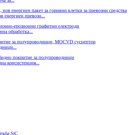
а за...
в енергиен превозн...
нна обработка...
дници...
на консистенция...