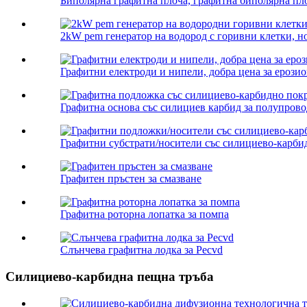
Биполярна графитна плоча, графитна биполярна плоч
2kW pem генератор на водород с горивни клетки, но
Графитни електроди и нипели, добра цена за ерозио
Графитна основа със силициев карбид за полупрово
Графитни субстрати/носители със силициево-карбид
Графитен пръстен за смазване
Графитна роторна лопатка за помпа
Слънчева графитна лодка за Pecvd
Силициево-карбидна пещна тръба