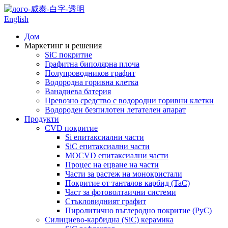
English
Дом
Маркетинг и решения
SiC покритие
Графитна биполярна плоча
Полупроводников графит
Водородна горивна клетка
Ванадиева батерия
Превозно средство с водородни горивни клетки
Водороден безпилотен летателен апарат
Продукти
CVD покритие
Si епитаксиални части
SiC епитаксиални части
MOCVD епитаксиални части
Процес на ецване на части
Части за растеж на монокристали
Покритие от танталов карбид (TaC)
Част за фотоволтаични системи
Стъкловидният графит
Пиролитично въглеродно покритие (PyC)
Силициево-карбидна (SiC) керамика