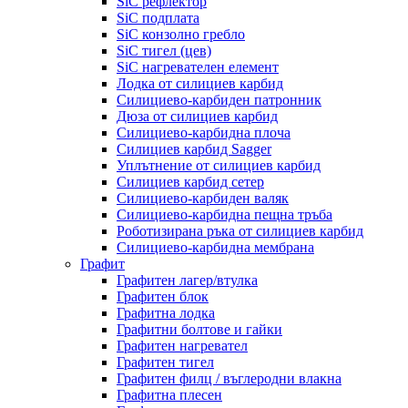
SiC рефлектор
SiC подплата
SiC конзолно гребло
SiC тигел (цев)
SiC нагревателен елемент
Лодка от силициев карбид
Силициево-карбиден патронник
Дюза от силициев карбид
Силициево-карбидна плоча
Силициев карбид Sagger
Уплътнение от силициев карбид
Силициев карбид сетер
Силициево-карбиден валяк
Силициево-карбидна пещна тръба
Роботизирана ръка от силициев карбид
Силициево-карбидна мембрана
Графит
Графитен лагер/втулка
Графитен блок
Графитна лодка
Графитни болтове и гайки
Графитен нагревател
Графитен тигел
Графитен филц / въглеродни влакна
Графитна плесен