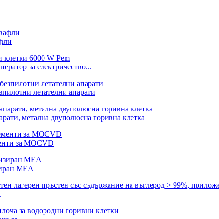
афли
ератор за електричество...
зпилотни летателни апарати
парати, метална двуполюсна горивна клетка
ементи за MOCVD
изиран MEA
.