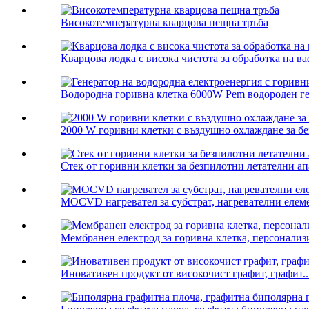
Високотемпературна кварцова пещна тръба
Кварцова лодка с висока чистота за обработка на в
Водородна горивна клетка 6000W Pem водороден ген
2000 W горивни клетки с въздушно охлаждане за бе
Стек от горивни клетки за безпилотни летателни а
MOCVD нагревател за субстрат, нагревателни ел
Мембранен електрод за горивна клетка, персонал
Иновативен продукт от високочист графит, графит..