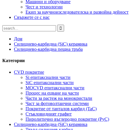
Машини и оборудване
Чест и технологии
Екип за научноизследователска и развойна дейност
Свържете се с нас
Дом
Силициево-карбидна (SiC) керамика
Силициево-карбидна пещна тръба
Категории
CVD покритие
Si епитаксиални части
SiC епитаксиални части
MOCVD епитаксиални части
Процес на ецване на части
Части за растеж на монокристали
Част за фотоволтаични системи
Покритие от танталов карбид (TaC)
Стъкловидният графит
Пиролитично въглеродно покритие (PyC)
Силициево-карбидна (SiC) керамика
Твърд силициев карбид