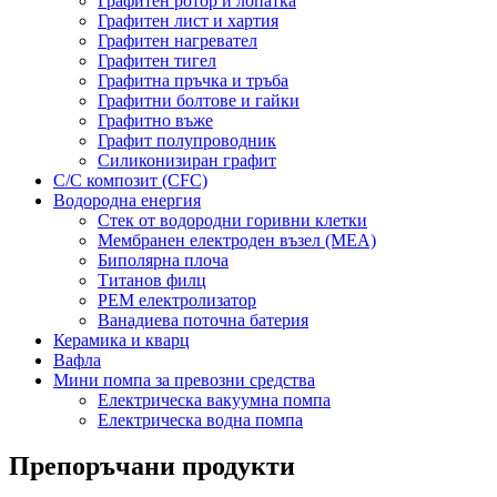
Графитен ротор и лопатка
Графитен лист и хартия
Графитен нагревател
Графитен тигел
Графитна пръчка и тръба
Графитни болтове и гайки
Графитно въже
Графит полупроводник
Силиконизиран графит
C/C композит (CFC)
Водородна енергия
Стек от водородни горивни клетки
Мембранен електроден възел (MEA)
Биполярна плоча
Титанов филц
PEM електролизатор
Ванадиева поточна батерия
Керамика и кварц
Вафла
Мини помпа за превозни средства
Електрическа вакуумна помпа
Електрическа водна помпа
Препоръчани продукти