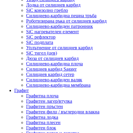
Лодка от силициев карбид
SiC конзолно гребло
Силициево-карбидна пещна тръба
Роботизирана ръка от силициев карбид
Силициево-карбиден патронник
SiC нагревателен елемент
SiC рефлектор
SiC подплата
Уплътнение от силициев карбид
SiC тигел (цев)
Дюза от силициев карбид
Силициево-карбидна плоча
Силициев карбид Sagger
Силициев карбид сетер
Силициево-карбиден валяк
Силициево-карбидна мембрана
Графит
Графитна плоча
Графитен лагер/втулка
Графитен пръстен
Графитен филц / въглеродни влакна
Графитна лодка
Графитна плесен
Графитен блок