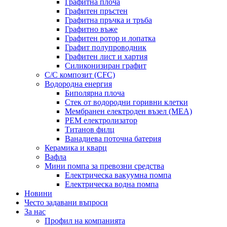
Графитна плоча
Графитен пръстен
Графитна пръчка и тръба
Графитно въже
Графитен ротор и лопатка
Графит полупроводник
Графитен лист и хартия
Силиконизиран графит
C/C композит (CFC)
Водородна енергия
Биполярна плоча
Стек от водородни горивни клетки
Мембранен електроден възел (MEA)
PEM електролизатор
Титанов филц
Ванадиева поточна батерия
Керамика и кварц
Вафла
Мини помпа за превозни средства
Електрическа вакуумна помпа
Електрическа водна помпа
Новини
Често задавани въпроси
За нас
Профил на компанията