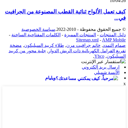
10/04/26
كيف تعمل الألواح ثنائية القطب المصنوعة من الجرافيت
في...
© جميع الحقوق محفوظة - 2010-2022.
سياسة الخصوصية
دليل المنتجات
-
المنتجات المميزة
-
الكلمات المفتاحية الساخنة
-
Sitemap.xml
-
AMP Mobile
صمام التمدد
,
خاتم جرافيت مرن
,
طلاء كربيد السيليكون
,
مضخة
تفريغ الفرامل الكهربائية ذات الريش الدوار
,
جلبة محور من كربيد
السيليكون
,
Ybco
,
إرسال بريد إلكتروني
الآنسة شميلي
ويليام
x