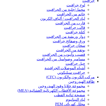
جرافيت
لوح جرافيت
محمل/جلبة من الجرافيت
خاتم من الجرافيت
لباد الجرافيت / ألياف الكربون
قارب من الجرافيت
قالب جرافيت
كتلة جرافيت
دوار وريشة من الجرافيت
ورق وصفائح جرافيت
سخان جرافيت
بوتقة من الجرافيت
قضيب وأنبوب من الجرافيت
مسامير وصواميل من الجرافيت
حبل جرافيت
أشباه الموصلات الجرافيتية
جرافيت سيليكوني
مركب الكربون والكربون (CFC)
طاقة الهيدروجين
مجموعة خلايا وقود الهيدروجين
مجموعة الأقطاب الكهربائية الغشائية (MEA)
صفيحة ثنائية القطب
لباد التيتانيوم
محلل كهربائي PEM