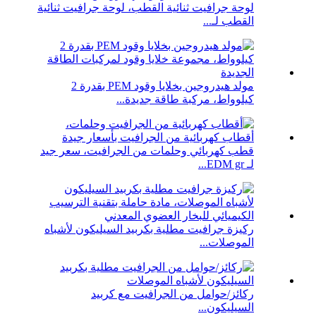
لوحة جرافيت ثنائية القطب، لوحة جرافيت ثنائية
القطب لـ...
مولد هيدروجين بخلايا وقود PEM بقدرة 2
كيلوواط، مركبة طاقة جديدة...
قطب كهربائي وحلمات من الجرافيت، سعر جيد
لـ EDM gr...
ركيزة جرافيت مطلية بكربيد السيليكون لأشباه
الموصلات...
ركائز/حوامل من الجرافيت مع كربيد
السيليكون...