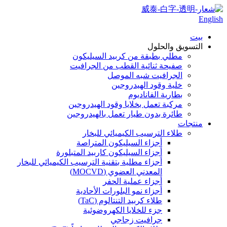
English
بيت
التسويق والحلول
مطلي بطبقة من كربيد السيليكون
صفيحة ثنائية القطب من الجرافيت
الجرافيت شبه الموصل
خلية وقود الهيدروجين
بطارية الفاناديوم
مركبة تعمل بخلايا وقود الهيدروجين
طائرة بدون طيار تعمل بالهيدروجين
منتجات
طلاء الترسيب الكيميائي للبخار
أجزاء السيليكون المتراصة
أجزاء السيليكون كاربيد المتبلورة
أجزاء مطلية بتقنية الترسيب الكيميائي للبخار
المعدني العضوي (MOCVD)
أجزاء عملية الحفر
أجزاء نمو البلورات الأحادية
طلاء كربيد التنتالوم (TaC)
جزء للخلايا الكهروضوئية
جرافيت زجاجي