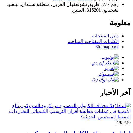
رقم 777، طريق تشونغقوان الغربي، منطقة تشنهاي، نينغبو،
تشجيانغ، 315201، الصين
معلومة
دليل المنتجات
الكلمات المفتاحية الساخنة
Sitemap.xml
آخر الأخبار
14/05/26