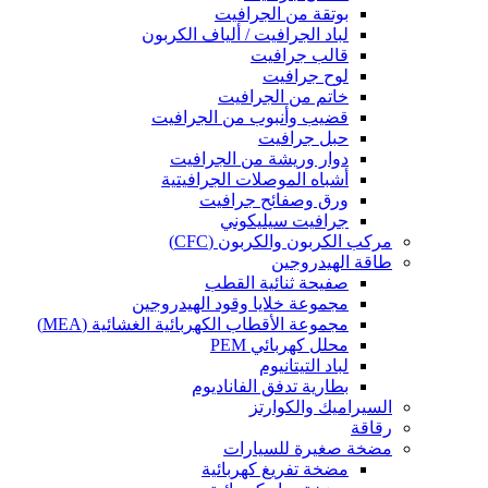
بوتقة من الجرافيت
لباد الجرافيت / ألياف الكربون
قالب جرافيت
لوح جرافيت
خاتم من الجرافيت
قضيب وأنبوب من الجرافيت
حبل جرافيت
دوار وريشة من الجرافيت
أشباه الموصلات الجرافيتية
ورق وصفائح جرافيت
جرافيت سيليكوني
مركب الكربون والكربون (CFC)
طاقة الهيدروجين
صفيحة ثنائية القطب
مجموعة خلايا وقود الهيدروجين
مجموعة الأقطاب الكهربائية الغشائية (MEA)
محلل كهربائي PEM
لباد التيتانيوم
بطارية تدفق الفاناديوم
السيراميك والكوارتز
رقاقة
مضخة صغيرة للسيارات
مضخة تفريغ كهربائية