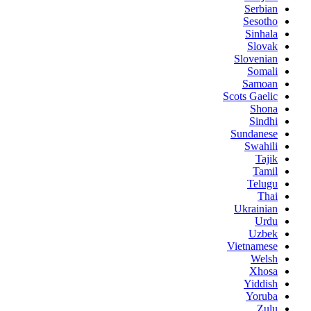
Serbian
Sesotho
Sinhala
Slovak
Slovenian
Somali
Samoan
Scots Gaelic
Shona
Sindhi
Sundanese
Swahili
Tajik
Tamil
Telugu
Thai
Ukrainian
Urdu
Uzbek
Vietnamese
Welsh
Xhosa
Yiddish
Yoruba
Zulu