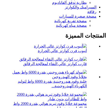
بطارية تدفق الفاناديوم
السيراميك والكوارتز
رقاقة
مضخة صغيرة للسيارات
مضخة تفريغ كهربائية
مضخة مياه كهربائية
المنتجات المميزة
أنبوب فرن كوارتز عالي الحرارة
قارب كوارتز عالي النقاء لمعالجة الرقائق
خلية وقود هيدروجينية بقدرة 6000 واط لتوليد
الكهرباء الهيدروجينية...
مجموعة خلايا وقود تبريد هوائي بقدرة 2000 واط