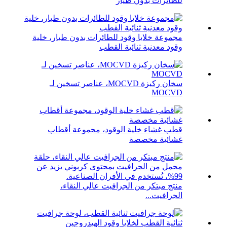
للطائرات بدون طيار
مجموعة خلايا وقود للطائرات بدون طيار، خلية
وقود معدنية ثنائية القطب
سخان ركيزة MOCVD، عناصر تسخين لـ
MOCVD
قطب غشاء خلية الوقود، مجموعة أقطاب
غشائية مخصصة
منتج مبتكر من الجرافيت عالي النقاء،
الجرافيت...