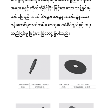
အများစုနှင့် ကိုက်ညီနိုင်ပြီး မြင့်မားသော သန့်ရှင်းမှု၊
တစ်ပြေးညီ အပေါ်ယံလွှာ၊ အလွန်ကောင်းမွန်သော
ဝန်ဆောင်မှုသက်တမ်း၊ ဓာတုဗေဒခံနိုင်ရည်နှင့် အပူ
တည်ငြိမ်မှု မြင့်မားခြင်းတို့ ရှိပါသည်။