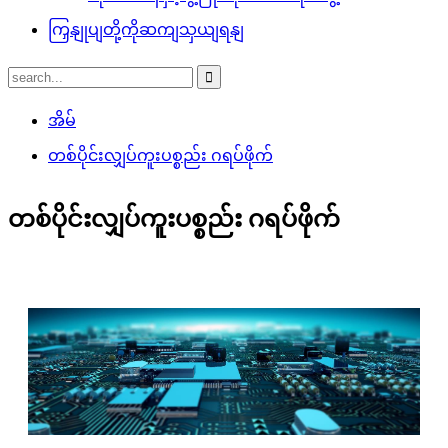
ကြှနျုပျတို့ကိုဆကျသှယျရနျ
အိမ်
တစ်ပိုင်းလျှပ်ကူးပစ္စည်း ဂရပ်ဖိုက်
တစ်ပိုင်းလျှပ်ကူးပစ္စည်း ဂရပ်ဖိုက်