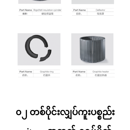
၀၂ တစ်ပိုင်းလျှပ်ကူးပစ္စည်း