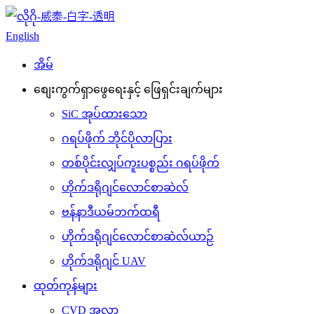
English
အိမ်
စျေးကွက်ရှာဖွေရေးနှင့် ဖြေရှင်းချက်များ
SiC အုပ်ထားသော
ဂရပ်ဖိုက် ဘိုင်ပိုလာပြား
တစ်ပိုင်းလျှပ်ကူးပစ္စည်း ဂရပ်ဖိုက်
ဟိုက်ဒရိုဂျင်လောင်စာဆဲလ်
ဗန်နာဒီယမ်ဘက်ထရီ
ဟိုက်ဒရိုဂျင်လောင်စာဆဲလ်ယာဉ်
ဟိုက်ဒရိုဂျင် UAV
ထုတ်ကုန်များ
CVD အလွှာ