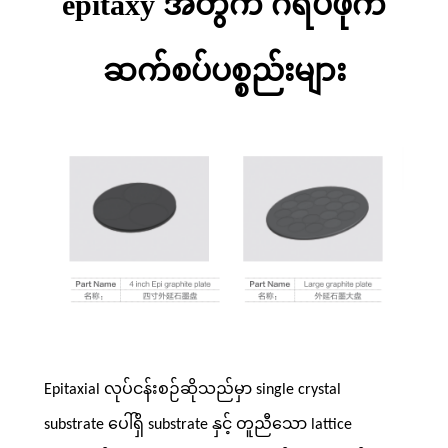
epitaxy အတွက် ဂရပ်ဖိုက်
ဆက်စပ်ပစ္စည်းများ
Epitaxial လုပ်ငန်းစဉ်ဆိုသည်မှာ single crystal
substrate ပေါ်ရှိ substrate နှင့် တူညီသော lattice