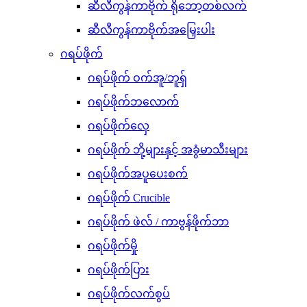
ဆီလီကွန်ကာဗိုက် ရိုဘော့တစ်လက်
ဆီလီကွန်ကာဗိုက်အမြှေးပါး
ဂရပ်ဖိုက်
ဂရပ်ဖိုက် ဝက်အူ/ဘူရှ်
ဂရပ်ဖိုက်ဘလောက်
ဂရပ်ဖိုက်လှေ
ဂရပ်ဖိုက် ဘို့များနှင့် အခွံမာသီးများ
ဂရပ်ဖိုက်အပူပေးစက်
ဂရပ်ဖိုက် Crucible
ဂရပ်ဖိုက် ဖဲလ် / ကာဗွန်ဖိုက်ဘာ
ဂရပ်ဖိုက်မှို
ဂရပ်ဖိုက်ပြား
ဂရပ်ဖိုက်လက်စွပ်