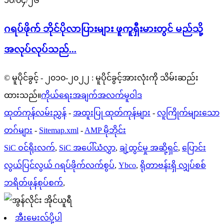
၁၀/၀၄/၂၆
ဂရပ်ဖိုက် ဘိုင်ပိုလာပြားများ ဖူကူရှီးမားတွင် မည်သို့
အလုပ်လုပ်သည်...
© မူပိုင်ခွင့် - ၂၀၁၀-၂၀၂၂ : မူပိုင်ခွင့်အားလုံးကို သိမ်းဆည်း
ထားသည်။
ကိုယ်ရေးအချက်အလက်မူဝါဒ
ထုတ်ကုန်လမ်းညွှန်
-
အထူးပြု ထုတ်ကုန်များ
-
လူကြိုက်များသော
တဂ်များ
-
Sitemap.xml
-
AMP မိုဘိုင်း
SiC ဝင်ရိုးလက်
,
SiC အပေါ်ယံလွှာ
,
ချဲ့ထွင်မှု အဆို့ရှင်
,
ပြောင်း
လွယ်ပြင်လွယ် ဂရပ်ဖိုက်လက်စွပ်
,
Ybco
,
ရိုတာဗန်းရှိ လျှပ်စစ်
ဘရိတ်ဖုန်စုပ်စက်
,
အီးမေးလ်ပို့ပါ