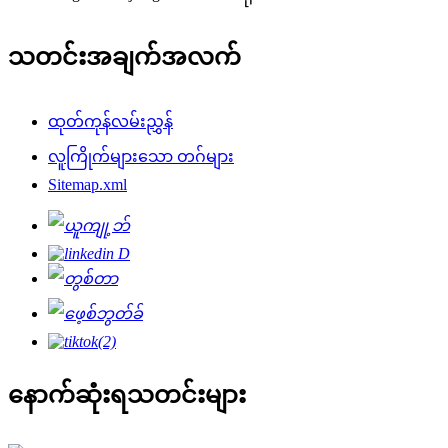
သတင်းအချက်အလက်
ထုတ်ကုန်လမ်းညွှန်
လူကြိုက်များသော တဂ်များ
Sitemap.xml
နောက်ဆုံးရသတင်းများ