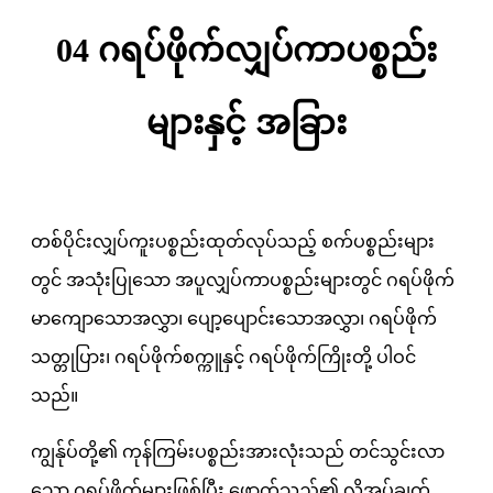
04 ဂရပ်ဖိုက်လျှပ်ကာပစ္စည်း
များနှင့် အခြား
တစ်ပိုင်းလျှပ်ကူးပစ္စည်းထုတ်လုပ်သည့် စက်ပစ္စည်းများ
တွင် အသုံးပြုသော အပူလျှပ်ကာပစ္စည်းများတွင် ဂရပ်ဖိုက်
မာကျောသောအလွှာ၊ ပျော့ပျောင်းသောအလွှာ၊ ဂရပ်ဖိုက်
သတ္တုပြား၊ ဂရပ်ဖိုက်စက္ကူနှင့် ဂရပ်ဖိုက်ကြိုးတို့ ပါဝင်
သည်။
ကျွန်ုပ်တို့၏ ကုန်ကြမ်းပစ္စည်းအားလုံးသည် တင်သွင်းလာ
သော ဂရပ်ဖိုက်များဖြစ်ပြီး ဖောက်သည်၏ လိုအပ်ချက်