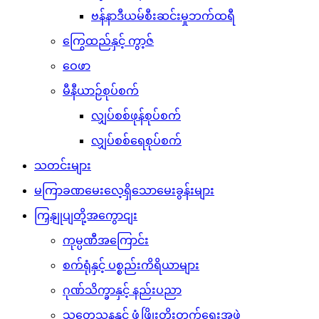
ဗန်နာဒီယမ်စီးဆင်းမှုဘက်ထရီ
ကြွေထည်နှင့် ကွာ့ဇ်
ဝေဖာ
မီနီယာဉ်စုပ်စက်
လျှပ်စစ်ဖုန်စုပ်စက်
လျှပ်စစ်ရေစုပ်စက်
သတင်းများ
မကြာခဏမေးလေ့ရှိသောမေးခွန်းများ
ကြှနျုပျတို့အကွောငျး
ကုမ္ပဏီအကြောင်း
စက်ရုံနှင့် ပစ္စည်းကိရိယာများ
ဂုဏ်သိက္ခာနှင့် နည်းပညာ
သုတေသနနှင့် ဖွံ့ဖြိုးတိုးတက်ရေးအဖွဲ့