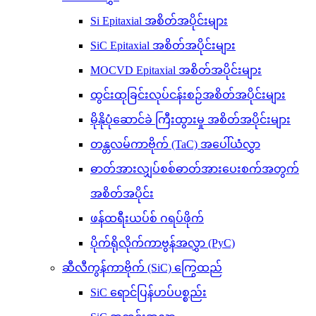
Si Epitaxial အစိတ်အပိုင်းများ
SiC Epitaxial အစိတ်အပိုင်းများ
MOCVD Epitaxial အစိတ်အပိုင်းများ
ထွင်းထုခြင်းလုပ်ငန်းစဉ်အစိတ်အပိုင်းများ
မိုနိုပုံဆောင်ခဲ ကြီးထွားမှု အစိတ်အပိုင်းများ
တန္တလမ်ကာဗိုက် (TaC) အပေါ်ယံလွှာ
ဓာတ်အားလျှပ်စစ်ဓာတ်အားပေးစက်အတွက်
အစိတ်အပိုင်း
ဖန်ထရီးယပ်စ် ဂရပ်ဖိုက်
ပိုက်ရိုလိုက်ကာဗွန်အလွှာ (PyC)
ဆီလီကွန်ကာဗိုက် (SiC) ကြွေထည်
SiC ရောင်ပြန်ဟပ်ပစ္စည်း