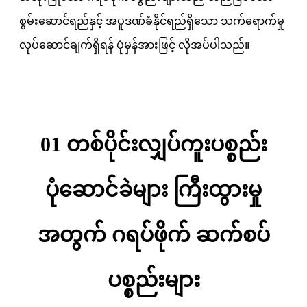
စွမ်းဆောင်ရည်နှင့် အပူဒဏ်ခံနိုင်ရည်ရှိသော သက်ရောက်မှု
လုပ်ဆောင်ချက်ရှိရန် ပုံမှန်အားဖြင့် လိုအပ်ပါသည်။
01 တစ်ပိုင်းလျှပ်ကူးပစ္စည်း
ပုံဆောင်ခဲများ ကြီးထွားမှု
အတွက် ဂရပ်ဖိုက် ဆက်စပ်
ပစ္စည်းများ