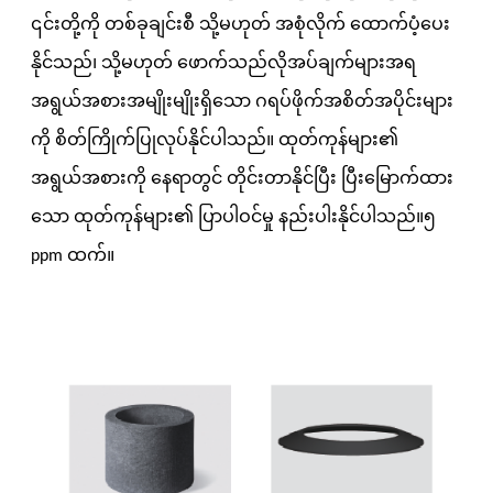
၎င်းတို့ကို တစ်ခုချင်းစီ သို့မဟုတ် အစုံလိုက် ထောက်ပံ့ပေး
နိုင်သည်၊ သို့မဟုတ် ဖောက်သည်လိုအပ်ချက်များအရ
အရွယ်အစားအမျိုးမျိုးရှိသော ဂရပ်ဖိုက်အစိတ်အပိုင်းများ
ကို စိတ်ကြိုက်ပြုလုပ်နိုင်ပါသည်။ ထုတ်ကုန်များ၏
အရွယ်အစားကို နေရာတွင် တိုင်းတာနိုင်ပြီး ပြီးမြောက်ထား
သော ထုတ်ကုန်များ၏ ပြာပါဝင်မှု နည်းပါးနိုင်ပါသည်။
၅
ppm ထက်။