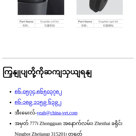
ကြှနျုပျတို့ကိုဆကျသှယျရနျ
၈၆-၀၅၇၄-၈၆၅၀၃၇၈၂
၈၆-၁၈၉ ၁၁၅၉ ၆၃၉၂
အီးမေးလ်-
yeah@china-vet.com
အမှတ် 777၊ Zhongguan အနောက်လမ်း၊ Zhenhai ခရိုင်၊
Ningbo၊ Zhejiang၊ 315201၊ တရုတ်