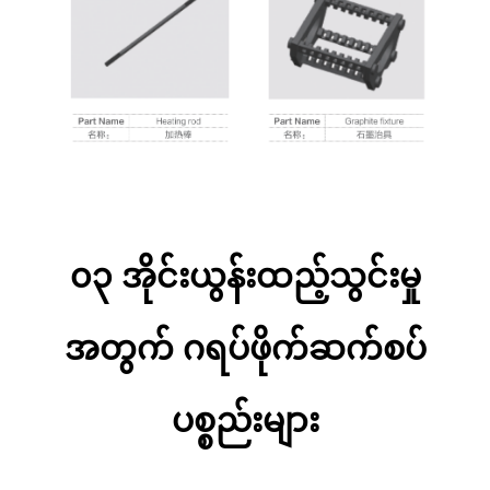
၀၃ အိုင်းယွန်းထည့်သွင်းမှု
အတွက် ဂရပ်ဖိုက်ဆက်စပ်
ပစ္စည်းများ