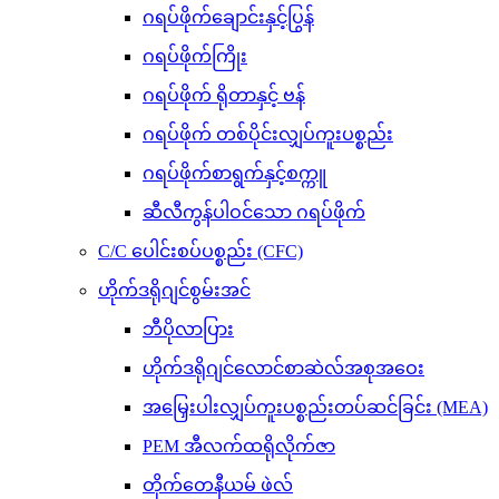
ဂရပ်ဖိုက်ချောင်းနှင့်ပြွန်
ဂရပ်ဖိုက်ကြိုး
ဂရပ်ဖိုက် ရိုတာနှင့် ဗန်
ဂရပ်ဖိုက် တစ်ပိုင်းလျှပ်ကူးပစ္စည်း
ဂရပ်ဖိုက်စာရွက်နှင့်စက္ကူ
ဆီလီကွန်ပါဝင်သော ဂရပ်ဖိုက်
C/C ပေါင်းစပ်ပစ္စည်း (CFC)
ဟိုက်ဒရိုဂျင်စွမ်းအင်
ဘီပိုလာပြား
ဟိုက်ဒရိုဂျင်လောင်စာဆဲလ်အစုအဝေး
အမြှေးပါးလျှပ်ကူးပစ္စည်းတပ်ဆင်ခြင်း (MEA)
PEM အီလက်ထရိုလိုက်ဇာ
တိုက်တေနီယမ် ဖဲလ်