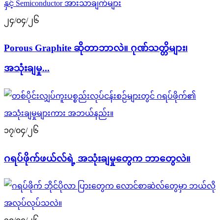
၂၄/၀၄/၂၆
Porous Graphite ဆိုတာဘာလဲ။ ဂုဏ်သတ္တိများ၊
အသုံးချမှု...
၁၇/၀၄/၂၆
ဂရပ်ဖိုက်ဖယ်လ်ရဲ့ အသုံးချမှုတွေက ဘာတွေလဲ။