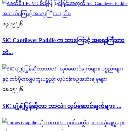
၁၄/၀၅/၂၆
SiC Cantilever Paddle က ဘာကြောင့် အရေးကြီးတာ
လဲ...
၀၈/၀၅/၂၆
SiC ပျံ့နှံ့ပြွန်ဆိုတာ ဘာလဲ။ လုပ်ဆောင်ချက်များ၊ ...