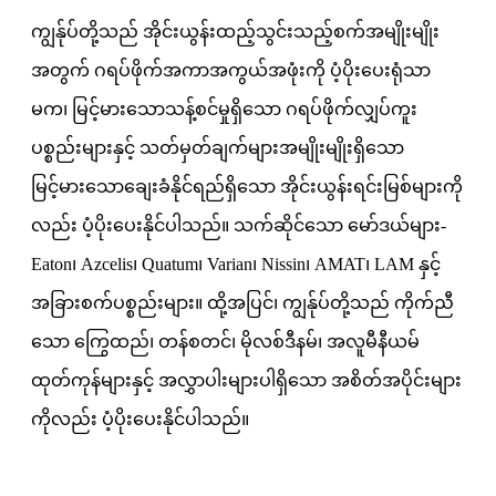
ကျွန်ုပ်တို့သည် အိုင်းယွန်းထည့်သွင်းသည့်စက်အမျိုးမျိုး
အတွက် ဂရပ်ဖိုက်အကာအကွယ်အဖုံးကို ပံ့ပိုးပေးရုံသာ
မက၊ မြင့်မားသောသန့်စင်မှုရှိသော ဂရပ်ဖိုက်လျှပ်ကူး
ပစ္စည်းများနှင့် သတ်မှတ်ချက်များအမျိုးမျိုးရှိသော
မြင့်မားသောချေးခံနိုင်ရည်ရှိသော အိုင်းယွန်းရင်းမြစ်များကို
လည်း ပံ့ပိုးပေးနိုင်ပါသည်။ သက်ဆိုင်သော မော်ဒယ်များ-
Eaton၊ Azcelis၊ Quatum၊ Varian၊ Nissin၊ AMAT၊ LAM နှင့်
အခြားစက်ပစ္စည်းများ။ ထို့အပြင်၊ ကျွန်ုပ်တို့သည် ကိုက်ညီ
သော ကြွေထည်၊ တန်စတင်၊ မိုလစ်ဒီနမ်၊ အလူမီနီယမ်
ထုတ်ကုန်များနှင့် အလွှာပါးများပါရှိသော အစိတ်အပိုင်းများ
ကိုလည်း ပံ့ပိုးပေးနိုင်ပါသည်။