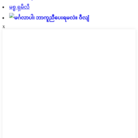
မစ္စ ရှမီလီ
ဝီလျံ
x