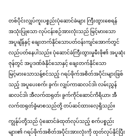
တစ်ပိုင်းလျှပ်ကူးပစ္စည်းပုံဆောင်ခဲများ ကြီးထွားစေရန်
အသုံးပြုသော လုပ်ငန်းစဉ်အားလုံးသည် မြင့်မားသော
အပူချိန်နှင့် ချေးတက်နိုင်သောပတ်ဝန်းကျင်အောက်တွင်
လည်ပတ်နေပါသည်။ ပုံဆောင်ခဲကြီးထွားမှုမီးဖို၏ အပူဆုံး
ဇုန်တွင် အပူဒဏ်ခံနိုင်သောနှင့် ချေးတက်နိုင်သော
မြင့်မားသောသန့်စင်သည့် ဂရပ်ဖိုက်အစိတ်အပိုင်းများဖြစ်
သည့် အပူပေးစက်၊ ခွက်၊ လျှပ်ကာဆလင်ဒါ၊ လမ်းညွှန်
ဆလင်ဒါ၊ အီလက်ထရုတ်၊ ခွက်ကိုင်ဆောင်ကိရိယာ၊ အီ
လက်ထရုတ်ခွံမာစသည်တို့ တပ်ဆင်ထားလေ့ရှိသည်။
ကျွန်ုပ်တို့သည် ပုံဆောင်ခဲထုတ်လုပ်သည့် စက်ပစ္စည်း
များ၏ ဂရပ်ဖိုက်အစိတ်အပိုင်းအားလုံးကို ထုတ်လုပ်နိုင်ပြီး