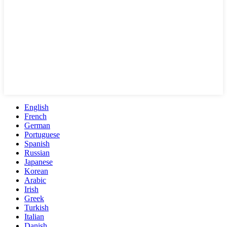
English
French
German
Portuguese
Spanish
Russian
Japanese
Korean
Arabic
Irish
Greek
Turkish
Italian
Danish