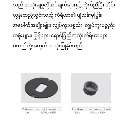
သည် အသုံးချမှုလိုအပ်ချက်များနှင့် ကိုက်ညီပြီး အိုင်း
ယွန်းထည့်သွင်းသည့် ကိရိယာ၏ ပျံသန်းမှုပြွန်၊
အပေါက်အမျိုးမျိုး၊ လျှပ်ကူးပစ္စည်း၊ လျှပ်ကူးပစ္စည်း
အဖုံးများ၊ ပြွန်များ၊ ရောင်ခြည်အဆုံးကိရိယာများ
စသည်တို့အတွက် အသုံးပြုနိုင်သည်။