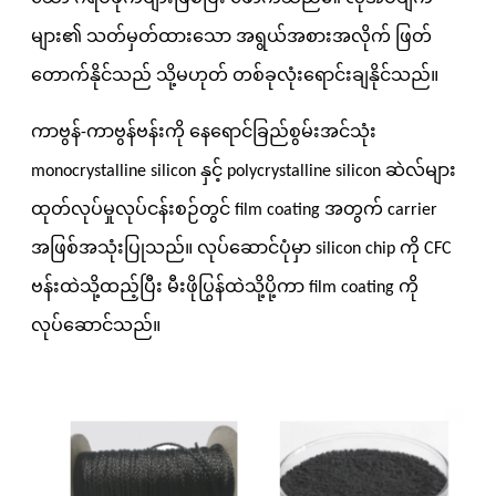
များ၏ သတ်မှတ်ထားသော အရွယ်အစားအလိုက် ဖြတ်
တောက်နိုင်သည် သို့မဟုတ် တစ်ခုလုံးရောင်းချနိုင်သည်။
ကာဗွန်-ကာဗွန်ဗန်းကို နေရောင်ခြည်စွမ်းအင်သုံး
monocrystalline silicon နှင့် polycrystalline silicon ဆဲလ်များ
ထုတ်လုပ်မှုလုပ်ငန်းစဉ်တွင် film coating အတွက် carrier
အဖြစ်အသုံးပြုသည်။ လုပ်ဆောင်ပုံမှာ silicon chip ကို CFC
ဗန်းထဲသို့ထည့်ပြီး မီးဖိုပြွန်ထဲသို့ပို့ကာ film coating ကို
လုပ်ဆောင်သည်။