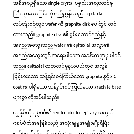
အစီအစဉ်ရှိသော single crystal ပစ္စည်းအလွှာတစ်ခု
ကြီးထွားလာခြင်းကို ရည်ညွှန်းသည်။ epitaxial
လုပ်ငန်းစဉ်တွင် wafer ကို graphite disk ပေါ်တွင် တင်
ထားသည်။ graphite disk ၏ စွမ်းဆောင်ရည်နှင့်
အရည်အသွေးသည် wafer ၏ epitaxial အလွှာ၏
အရည်အသွေးတွင် အရေးပါသော အခန်းကဏ္ဍမှ ပါဝင်
သည်။ epitaxial ထုတ်လုပ်မှုနယ်ပယ်တွင် အလွန်
မြင့်မားသော သန့်ရှင်းစင်ကြယ်သော graphite နှင့် SIC
coating ပါရှိသော သန့်ရှင်းစင်ကြယ်သော graphite base
များစွာ လိုအပ်ပါသည်။
ကျွန်ုပ်တို့ကုမ္ပဏီ၏ semiconductor epitaxy အတွက်
ဂရပ်ဖိုက်အခြေခံသည် အသုံးချမှုအမျိုးမျိုးရှိပြီး
စက်မှုလုပ်ငန်းတွင် အသုံးများသော ပစ္စည်းကိရိယာ