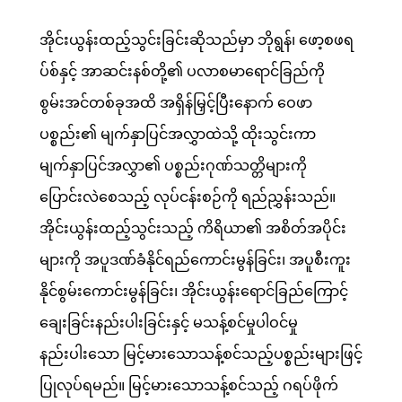
အိုင်းယွန်းထည့်သွင်းခြင်းဆိုသည်မှာ ဘိုရွန်၊ ဖော့စဖရ
ပ်စ်နှင့် အာဆင်းနစ်တို့၏ ပလာစမာရောင်ခြည်ကို
စွမ်းအင်တစ်ခုအထိ အရှိန်မြှင့်ပြီးနောက် ဝေဖာ
ပစ္စည်း၏ မျက်နှာပြင်အလွှာထဲသို့ ထိုးသွင်းကာ
မျက်နှာပြင်အလွှာ၏ ပစ္စည်းဂုဏ်သတ္တိများကို
ပြောင်းလဲစေသည့် လုပ်ငန်းစဉ်ကို ရည်ညွှန်းသည်။
အိုင်းယွန်းထည့်သွင်းသည့် ကိရိယာ၏ အစိတ်အပိုင်း
များကို အပူဒဏ်ခံနိုင်ရည်ကောင်းမွန်ခြင်း၊ အပူစီးကူး
နိုင်စွမ်းကောင်းမွန်ခြင်း၊ အိုင်းယွန်းရောင်ခြည်ကြောင့်
ချေးခြင်းနည်းပါးခြင်းနှင့် မသန့်စင်မှုပါဝင်မှု
နည်းပါးသော မြင့်မားသောသန့်စင်သည့်ပစ္စည်းများဖြင့်
ပြုလုပ်ရမည်။ မြင့်မားသောသန့်စင်သည့် ဂရပ်ဖိုက်