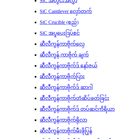
SiC အတွင်းအလွှာ
SiC Cantilever လှော်တက်
SiC Crucible (စည်)
SiC အပူပေးဒြပ်စင်
ဆီလီကွန်ကာဗိုက်လှေ
ဆီလီကွန် ကာဗိုက် ချက်
ဆီလီကွန်ကာဗိုက်ဒ် နော်ဇယ်
ဆီလီကွန်ကာဗိုက်ပြား
ဆီလီကွန်ကာဗိုက်ဒ် ဆာဂါ
ဆီလီကွန်ကာဗိုက်တံဆိပ်ခတ်ခြင်း
ဆီလီကွန်ကာဗိုက်ဒ် တပ်ဆင်ကိရိယာ
ဆီလီကွန်ကာဗိုက်ရိုလာ
ဆီလီကွန်ကာဗိုက်မီးဖိုပြွန်