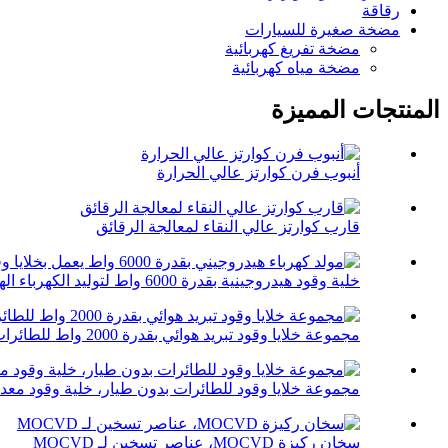
رقاقة
مضخة صغيرة للسيارات
مضخة تفريغ كهربائية
مضخة مياه كهربائية
المنتجات المميزة
أنبوب فرن كوارتز عالي الحرارة
قارب كوارتز عالي النقاء لمعالجة الرقائق
خلية وقود هيدروجينية بقدرة 6000 واط لتوليد الكهرباء الهيدروجينية...
مجموعة خلايا وقود تبريد هوائي بقدرة 2000 واط للطائرات بدون طيار
مجموعة خلايا وقود للطائرات بدون طيار، خلية وقود معدن
سخان ركيزة MOCVD، عناصر تسخين لـ MOCVD