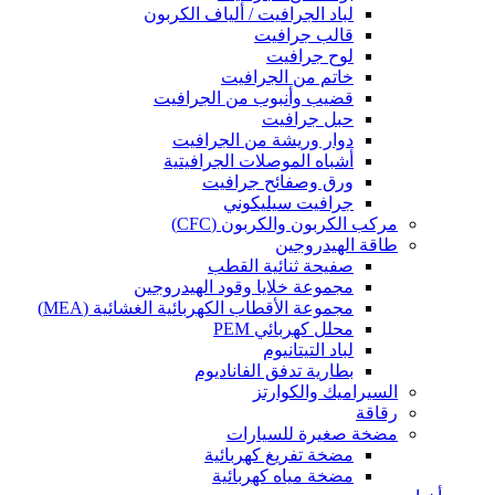
لباد الجرافيت / ألياف الكربون
قالب جرافيت
لوح جرافيت
خاتم من الجرافيت
قضيب وأنبوب من الجرافيت
حبل جرافيت
دوار وريشة من الجرافيت
أشباه الموصلات الجرافيتية
ورق وصفائح جرافيت
جرافيت سيليكوني
مركب الكربون والكربون (CFC)
طاقة الهيدروجين
صفيحة ثنائية القطب
مجموعة خلايا وقود الهيدروجين
مجموعة الأقطاب الكهربائية الغشائية (MEA)
محلل كهربائي PEM
لباد التيتانيوم
بطارية تدفق الفاناديوم
السيراميك والكوارتز
رقاقة
مضخة صغيرة للسيارات
مضخة تفريغ كهربائية
مضخة مياه كهربائية