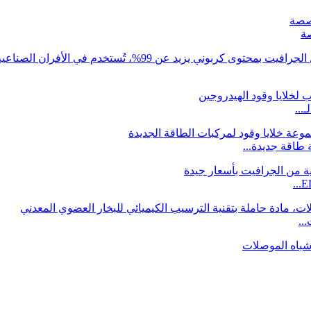
ة
...
..