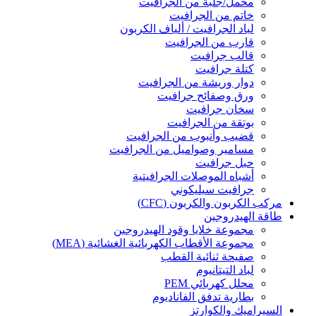
محمل/جلبة من الجرافيت
خاتم من الجرافيت
لباد الجرافيت / ألياف الكربون
قارب من الجرافيت
قالب جرافيت
كتلة جرافيت
دوار وريشة من الجرافيت
ورق وصفائح جرافيت
سخان جرافيت
بوتقة من الجرافيت
قضيب وأنبوب من الجرافيت
مسامير وصواميل من الجرافيت
حبل جرافيت
أشباه الموصلات الجرافيتية
جرافيت سيليكوني
مركب الكربون والكربون (CFC)
طاقة الهيدروجين
مجموعة خلايا وقود الهيدروجين
مجموعة الأقطاب الكهربائية الغشائية (MEA)
صفيحة ثنائية القطب
لباد التيتانيوم
محلل كهربائي PEM
بطارية تدفق الفاناديوم
السيراميك والكوارتز