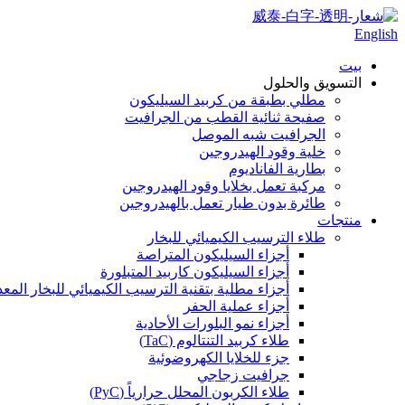
English
بيت
التسويق والحلول
مطلي بطبقة من كربيد السيليكون
صفيحة ثنائية القطب من الجرافيت
الجرافيت شبه الموصل
خلية وقود الهيدروجين
بطارية الفاناديوم
مركبة تعمل بخلايا وقود الهيدروجين
طائرة بدون طيار تعمل بالهيدروجين
منتجات
طلاء الترسيب الكيميائي للبخار
أجزاء السيليكون المتراصة
أجزاء السيليكون كاربيد المتبلورة
أجزاء مطلية بتقنية الترسيب الكيميائي للبخار المعدني ا
أجزاء عملية الحفر
أجزاء نمو البلورات الأحادية
طلاء كربيد التنتالوم (TaC)
جزء للخلايا الكهروضوئية
جرافيت زجاجي
طلاء الكربون المحلل حرارياً (PyC)