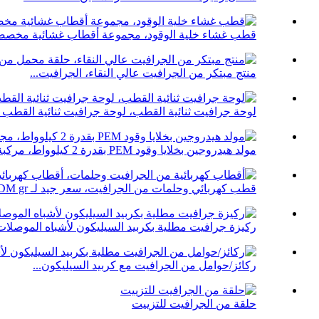
قطب غشاء خلية الوقود، مجموعة أقطاب غشائية مخصص
منتج مبتكر من الجرافيت عالي النقاء، الجرافيت...
لوحة جرافيت ثنائية القطب، لوحة جرافيت ثنائية القطب لـ
مولد هيدروجين بخلايا وقود PEM بقدرة 2 كيلوواط، مركبة طاقة جديدة...
قطب كهربائي وحلمات من الجرافيت، سعر جيد لـ EDM gr...
ركيزة جرافيت مطلية بكربيد السيليكون لأشباه الموصلات.
ركائز/حوامل من الجرافيت مع كربيد السيليكون...
حلقة من الجرافيت للتزييت