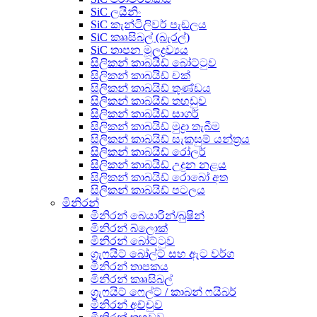
SiC ලයිනිං
SiC කැන්ටිලිවර් පැඩලය
SiC කෲසිබල් (බැරල්)
SiC තාපන මූලද්‍රව්‍යය
සිලිකන් කාබයිඩ් බෝට්ටුව
සිලිකන් කාබයිඩ් චක්
සිලිකන් කාබයිඩ් තුණ්ඩය
සිලිකන් කාබයිඩ් තහඩුව
සිලිකන් කාබයිඩ් සාගර්
සිලිකන් කාබයිඩ් මුද්‍රා තැබීම
සිලිකන් කාබයිඩ් සැකසුම් යන්ත්‍රය
සිලිකන් කාබයිඩ් රෝලර්
සිලිකන් කාබයිඩ් උදුන නළය
සිලිකන් කාබයිඩ් රොබෝ අත
සිලිකන් කාබයිඩ් පටලය
මිනිරන්
මිනිරන් බෙයාරින්/බුෂින්
මිනිරන් බ්ලොක්
මිනිරන් බෝට්ටුව
ග්‍රැෆයිට් බෝල්ට් සහ ඇට වර්ග
මිනිරන් තාපකය
මිනිරන් කෲසිබල්
ග්‍රැෆයිට් ෆෙල්ට් / කාබන් ෆයිබර්
මිනිරන් අච්චුව