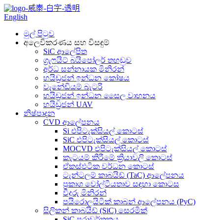
English
මුල් පිටුව
අලෙවිකරණය සහ විසඳුම්
SiC ආලේපිත
ග්‍රැෆයිට් බයිපෝලර් තහඩුව
අර්ධ සන්නායක මිනිරන්
හයිඩ්‍රජන් ඉන්ධන කෝෂය
වැනේඩියම් බැටරි
හයිඩ්‍රජන් ඉන්ධන සෛල වාහනය
හයිඩ්‍රජන් UAV
නිෂ්පාදන
CVD ආලේපනය
Si එපිටැක්සියල් කොටස්
SiC එපිටැක්සියල් කොටස්
MOCVD එපිටැක්සියල් කොටස්
කැටයම් කිරීමේ ක්‍රියාවලි කොටස්
ඒකස්ඵටික වර්ධන කොටස්
ටැන්ටලම් කාබයිඩ් (TaC) ආලේපනය
ප්‍රකාශ වෝල්ටීයතාව සඳහා කොටස
වීදුරු මිනිරන්
පයිරොලයිටික් කාබන් ආලේපනය (PyC)
සිලිකන් කාබයිඩ් (SiC) සෙරමික්
SiC පරාවර්තකය