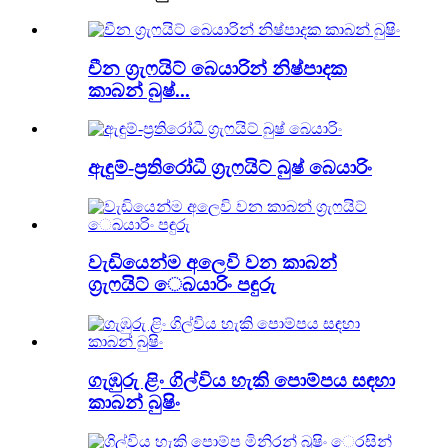
චීන ග්‍රැෆයිට් බෙයාරින් නිෂ්පාදක
කාබන් බුෂ්...
ඇඳුම්-ප්‍රතිරෝධී ග්‍රැෆයිට් බුෂ් බෙයාරිං
වැඩියෙන්ම අලෙවි වන කාබන්
ග්‍රැෆයිට් ෙබයාරිං පඳුරු
ගැඹුරු ළිං ගිල්විය හැකි පොම්පය සඳහා
කාබන් බුෂිං