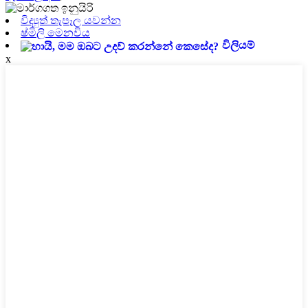
විද්‍යුත් තැපෑල යවන්න
ෂ්මිලි මෙනවිය
විලියම්
x