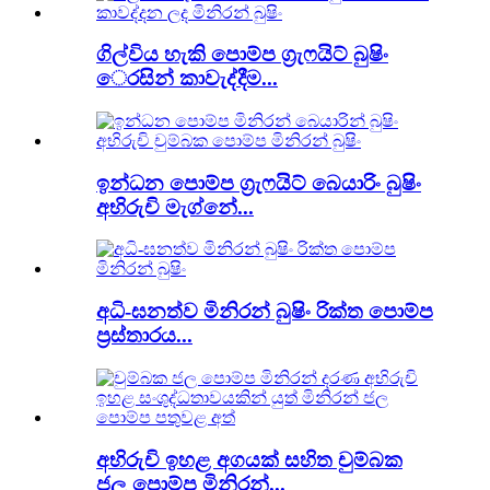
ගිල්විය හැකි පොම්ප ග්‍රැෆයිට් බුෂිං
ෙරසින් කාවැද්දීම...
ඉන්ධන පොම්ප ග්‍රැෆයිට් බෙයාරිං බුෂිං
අභිරුචි මැග්නේ...
අධි-ඝනත්ව මිනිරන් බුෂිං රික්ත පොම්ප
ප්‍රස්තාරය...
අභිරුචි ඉහළ අගයක් සහිත චුම්බක
ජල පොම්ප මිනිරන්...