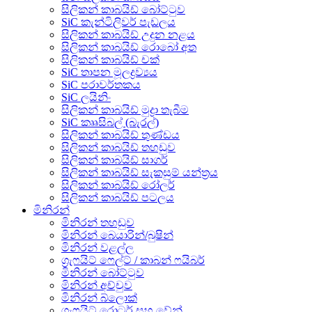
සිලිකන් කාබයිඩ් බෝට්ටුව
SiC කැන්ටිලිවර් පැඩලය
සිලිකන් කාබයිඩ් උදුන නළය
සිලිකන් කාබයිඩ් රොබෝ අත
සිලිකන් කාබයිඩ් චක්
SiC තාපන මූලද්‍රව්‍යය
SiC පරාවර්තකය
SiC ලයිනිං
සිලිකන් කාබයිඩ් මුද්‍රා තැබීම
SiC කෲසිබල් (බැරල්)
සිලිකන් කාබයිඩ් තුණ්ඩය
සිලිකන් කාබයිඩ් තහඩුව
සිලිකන් කාබයිඩ් සාගර්
සිලිකන් කාබයිඩ් සැකසුම් යන්ත්‍රය
සිලිකන් කාබයිඩ් රෝලර්
සිලිකන් කාබයිඩ් පටලය
මිනිරන්
මිනිරන් තහඩුව
මිනිරන් බෙයාරින්/බුෂින්
මිනිරන් වළල්ල
ග්‍රැෆයිට් ෆෙල්ට් / කාබන් ෆයිබර්
මිනිරන් බෝට්ටුව
මිනිරන් අච්චුව
මිනිරන් බ්ලොක්
ග්‍රැෆයිට් රොටර් සහ වේන්