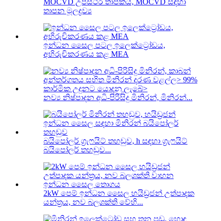
MOCVD උපස්ථර තාපකය, MOCVD සඳහා
තාපන මූලද්‍රව්‍ය
ඉන්ධන සෛල පටල ඉලෙක්ට්‍රෝඩය,
අභිරුචිකරණය කළ MEA
නව්‍ය නිෂ්පාදන අධි-පිරිසිදු මිනිරන්, මිනිරන්...
බයිපෝලර් ග්‍රැෆයිට් තහඩුව, h සඳහා ග්‍රැෆයිට්
බයිපෝලර් තහඩුව...
2kW පෙම් ඉන්ධන සෛල හයිඩ්‍රජන් උත්පාදක
යන්ත්‍රය, නව බලශක්ති වේහි...