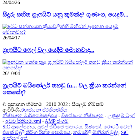
24/04/26
සිදුරු සහිත ග්‍රැෆයිට් යනු කුමක්ද? ගුණාංග, යෙදුම්...
26/04/17
ග්‍රැෆයිට් ෆෙල් වල යෙදීම් මොනවාද...
26/10/04
ග්‍රැෆයිට් බයිපෝලර් තහඩු fu... වල ක්‍රියා කරන්නේ
කෙසේද?
© ප්‍රකාශන හිමිකම - 2010-2022 : සියලුම හිමිකම්
ඇවිරිණි.
රහස්යතා ප්රතිපත්තිය
නිෂ්පාදන මාර්ගෝපදේශය
-
විශේෂාංග නිෂ්පාදන
-
උණුසුම් ටැග්
-
අඩවි සිතියම.xml
-
AMP ජංගම
SiC ආලේපනය
,
පුළුල් කිරීමේ කපාටය
,
යිබ්කෝ
,
රොටරි වේන්
එකේ විදුලි තිරිංග රික්ත පොම්පය
,
නම්‍යශීලී මිනිරන් මුද්ද
,
SiC
ඇක්සල් අත්
,