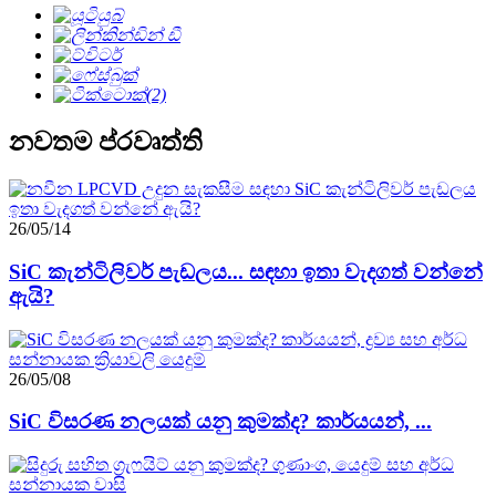
නවතම ප්රවෘත්ති
26/05/14
SiC කැන්ටිලිවර් පැඩලය... සඳහා ඉතා වැදගත් වන්නේ
ඇයි?
26/05/08
SiC විසරණ නලයක් යනු කුමක්ද? කාර්යයන්, ...