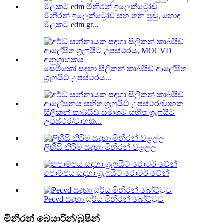
මිනිරන් ඉලෙක්ට්‍රෝඩ සහ තන පුඩු, හොඳ
මිලකට edm gr...
සෙමිකෝ සඳහා සිලිකන් කාබයිඩ් ආලේපිත
ග්‍රැෆයිට් උපස්ථරය...
සිලිකන් කාබයිඩ් සමාගම සහිත ග්‍රැෆයිට්
උපස්ථර/වාහක...
ලිහිසි කිරීම සඳහා මිනිරන් වළල්ල
පොම්පය සඳහා ග්‍රැෆයිට් රොටර් වේන්
Pecvd සඳහා සූර්ය මිනිරන් බෝට්ටුව
මිනිරන් බෙයාරින්/බුෂින්