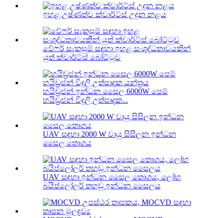
ඉහළ උෂ්ණත්ව ක්වාර්ට්ස් උදුන නළය
වේෆර් සැකසුම් සඳහා ඉහළ සංශුද්ධතාවයකින්
යුත් ක්වාර්ට්ස් බෝට්ටුව
හයිඩ්‍රජන් ඉන්ධන සෛල 6000W පෙම්
හයිඩ්‍රජන් විදුලි උත්පාදක...
UAV සඳහා 2000 W වායු සිසිලන ඉන්ධන
සෛල තොගය
UAV සඳහා ඉන්ධන සෛල තොගය, ලෝහ
බයිප්ලෝලර් තහඩු ඉන්ධන සෛලය