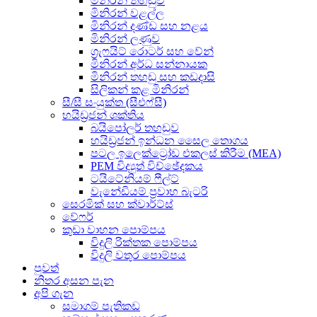
මිනිරන් තහඩුව
මිනිරන් වළල්ල
මිනිරන් දණ්ඩ සහ නළය
මිනිරන් ලණුව
ග්‍රැෆයිට් රොටර් සහ වේන්
මිනිරන් අර්ධ සන්නායක
මිනිරන් තහඩු සහ කඩදාසි
සිලිකන් කළ මිනිරන්
සී/සී සංයුක්ත (සීඑෆ්සී)
හයිඩ්‍රජන් ශක්තිය
බයිපෝලර් තහඩුව
හයිඩ්‍රජන් ඉන්ධන සෛල තොගය
පටල ඉලෙක්ට්‍රෝඩ එකලස් කිරීම (MEA)
PEM විද්‍යුත් විච්ඡේදකය
ටයිටේනියම් ෆීල්ට්
වැනේඩියම් ප්‍රවාහ බැටරි
සෙරමික් සහ ක්වාර්ට්ස්
වේෆර්
කුඩා වාහන පොම්පය
විදුලි රික්තක පොම්පය
විදුලි වතුර පොම්පය
පුවත්
නිතර අසන පැන
අපි ගැන
සමාගම් පැතිකඩ