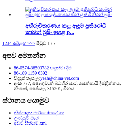
අභිරුචිකරණය කළ ඇඳුම් ප්‍රතිරෝධී
කාබන් බුෂිං ඉහළ p...
1
2
3
4
5
6
ඊළඟ >
>>
පිටුව 1 / 7
අපව අමතන්න
86-0574-86503782 හඳුන්වා දීම
86-189 1159 6392
විද්‍යුත් තැපෑල:
yeah@china-vet.com
අංක 777, ෂොංගුවාන් බටහිර පාර, ෂෙන්හායි දිස්ත්‍රික්කය,
නිංබෝ, ෂෙජියැං, 315201, චීනය
ස්ථානය යොමුව
නිෂ්පාදන මාර්ගෝපදේශය
උණුසුම් ටැග්
අඩවි සිතියම.xml