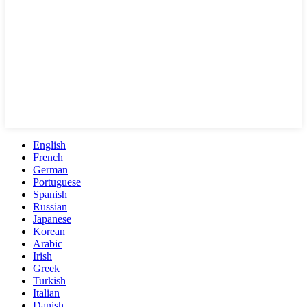
English
French
German
Portuguese
Spanish
Russian
Japanese
Korean
Arabic
Irish
Greek
Turkish
Italian
Danish