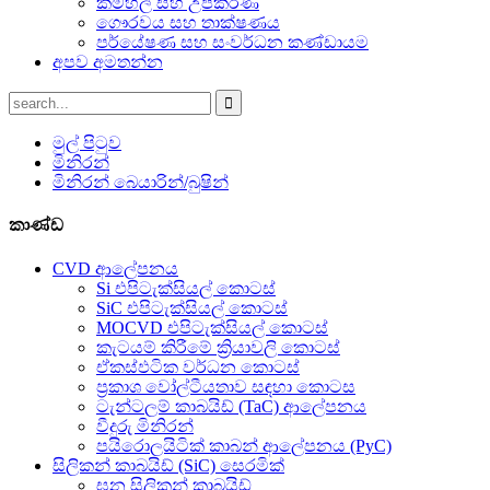
කම්හල් සහ උපකරණ
ගෞරවය සහ තාක්ෂණය
පර්යේෂණ සහ සංවර්ධන කණ්ඩායම
අපව අමතන්න
මුල් පිටුව
මිනිරන්
මිනිරන් බෙයාරින්/බුෂින්
කාණ්ඩ
CVD ආලේපනය
Si එපිටැක්සියල් කොටස්
SiC එපිටැක්සියල් කොටස්
MOCVD එපිටැක්සියල් කොටස්
කැටයම් කිරීමේ ක්‍රියාවලි කොටස්
ඒකස්ඵටික වර්ධන කොටස්
ප්‍රකාශ වෝල්ටීයතාව සඳහා කොටස
ටැන්ටලම් කාබයිඩ් (TaC) ආලේපනය
වීදුරු මිනිරන්
පයිරොලයිටික් කාබන් ආලේපනය (PyC)
සිලිකන් කාබයිඩ් (SiC) සෙරමික්
ඝන සිලිකන් කාබයිඩ්