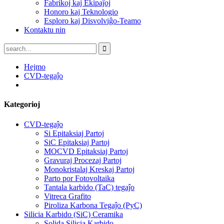
Fabrikoj kaj Ekipaĵoj
Honoro kaj Teknologio
Esploro kaj Disvolviĝo-Teamo
Kontaktu nin
Hejmo
CVD-tegaĵo
Kategorioj
CVD-tegaĵo
Si Epitaksiaj Partoj
SiC Epitaksiaj Partoj
MOCVD Epitaksiaj Partoj
Gravuraj Procezaj Partoj
Monokristalaj Kreskaj Partoj
Parto por Fotovoltaika
Tantala karbido (TaC) tegaĵo
Vitreca Grafito
Piroliza Karbona Tegaĵo (PyC)
Silicia Karbido (SiC) Ceramika
Solida Silicia Karbido