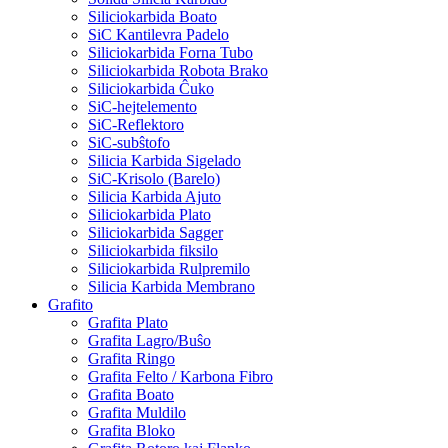
Siliciokarbida Boato
SiC Kantilevra Padelo
Siliciokarbida Forna Tubo
Siliciokarbida Robota Brako
Siliciokarbida Ĉuko
SiC-hejtelemento
SiC-Reflektoro
SiC-subŝtofo
Silicia Karbida Sigelado
SiC-Krisolo (Barelo)
Silicia Karbida Ajuto
Siliciokarbida Plato
Siliciokarbida Sagger
Siliciokarbida fiksilo
Siliciokarbida Rulpremilo
Silicia Karbida Membrano
Grafito
Grafita Plato
Grafita Lagro/Buŝo
Grafita Ringo
Grafita Felto / Karbona Fibro
Grafita Boato
Grafita Muldilo
Grafita Bloko