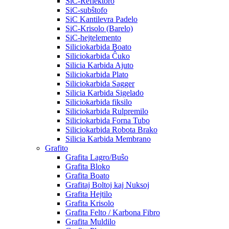
SiC-Reflektoro
SiC-subŝtofo
SiC Kantilevra Padelo
SiC-Krisolo (Barelo)
SiC-hejtelemento
Siliciokarbida Boato
Siliciokarbida Ĉuko
Silicia Karbida Ajuto
Siliciokarbida Plato
Siliciokarbida Sagger
Silicia Karbida Sigelado
Siliciokarbida fiksilo
Siliciokarbida Rulpremilo
Siliciokarbida Forna Tubo
Siliciokarbida Robota Brako
Silicia Karbida Membrano
Grafito
Grafita Lagro/Buŝo
Grafita Bloko
Grafita Boato
Grafitaj Boltoj kaj Nuksoj
Grafita Hejtilo
Grafita Krisolo
Grafita Felto / Karbona Fibro
Grafita Muldilo