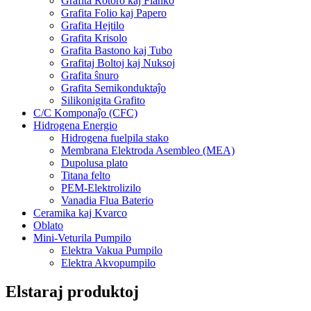
Grafita Rotoro kaj Flanko
Grafita Folio kaj Papero
Grafita Hejtilo
Grafita Krisolo
Grafita Bastono kaj Tubo
Grafitaj Boltoj kaj Nuksoj
Grafita ŝnuro
Grafita Semikonduktaĵo
Silikonigita Grafito
C/C Komponaĵo (CFC)
Hidrogena Energio
Hidrogena fuelpila stako
Membrana Elektroda Asembleo (MEA)
Dupolusa plato
Titana felto
PEM-Elektrolizilo
Vanadia Flua Baterio
Ceramika kaj Kvarco
Oblato
Mini-Veturila Pumpilo
Elektra Vakua Pumpilo
Elektra Akvopumpilo
Elstaraj produktoj