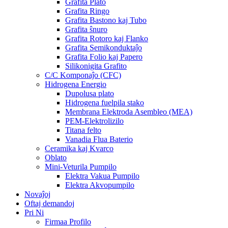
Grafita Plato
Grafita Ringo
Grafita Bastono kaj Tubo
Grafita ŝnuro
Grafita Rotoro kaj Flanko
Grafita Semikonduktaĵo
Grafita Folio kaj Papero
Silikonigita Grafito
C/C Komponaĵo (CFC)
Hidrogena Energio
Dupolusa plato
Hidrogena fuelpila stako
Membrana Elektroda Asembleo (MEA)
PEM-Elektrolizilo
Titana felto
Vanadia Flua Baterio
Ceramika kaj Kvarco
Oblato
Mini-Veturila Pumpilo
Elektra Vakua Pumpilo
Elektra Akvopumpilo
Novaĵoj
Oftaj demandoj
Pri Ni
Firmaa Profilo