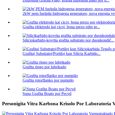
Dupolusa Grafita Plato, grafita dupolusa plato por h...
2kW pem fuelpila hidrogena generatoro, nova energia vetu
Grafita elektrodo kaj cicoj, bona prezo edm gr...
Siliciokarbido-kovrita grafita substrato por duonkondiĉ...
Grafitaj Substratoj/Portiloj kun Silicia Karbido...
Grafita ringo por lubrikado
Grafita rotorflanko por pumpilo
Suna Grafita Boato por Pecvd
Personigita Vitra Karbona Krisolo Por Laboratoria