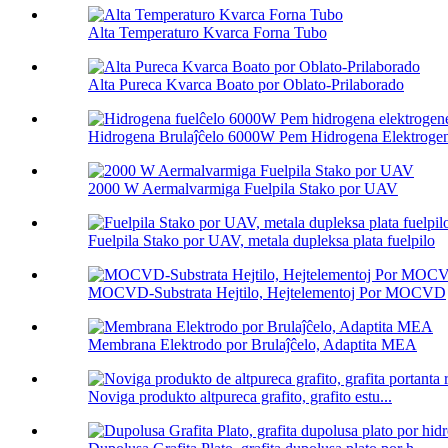
Alta Temperaturo Kvarca Forna Tubo
Alta Pureca Kvarca Boato por Oblato-Prilaborado
Hidrogena Brulaĵĉelo 6000W Pem Hidrogena Elektrogene
2000 W Aermalvarmiga Fuelpila Stako por UAV
Fuelpila Stako por UAV, metala dupleksa plata fuelpilo
MOCVD-Substrata Hejtilo, Hejtelementoj Por MOCVD
Membrana Elektrodo por Brulaĵĉelo, Adaptita MEA
Noviga produkto altpureca grafito, grafito estu...