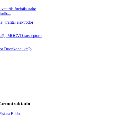
rilo...
 Varmotraktado