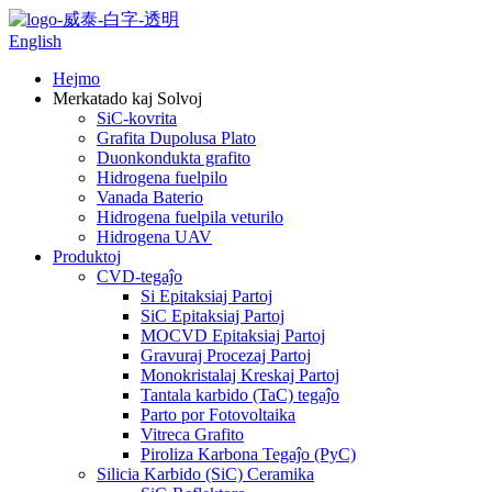
English
Hejmo
Merkatado kaj Solvoj
SiC-kovrita
Grafita Dupolusa Plato
Duonkondukta grafito
Hidrogena fuelpilo
Vanada Baterio
Hidrogena fuelpila veturilo
Hidrogena UAV
Produktoj
CVD-tegaĵo
Si Epitaksiaj Partoj
SiC Epitaksiaj Partoj
MOCVD Epitaksiaj Partoj
Gravuraj Procezaj Partoj
Monokristalaj Kreskaj Partoj
Tantala karbido (TaC) tegaĵo
Parto por Fotovoltaika
Vitreca Grafito
Piroliza Karbona Tegaĵo (PyC)
Silicia Karbido (SiC) Ceramika